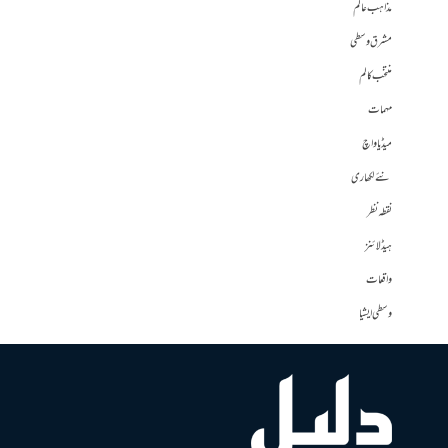
مذاہب عالم
مشرق وسطی
منتخب کالم
مہمات
میڈیا واچ
نئے لکھاری
نقطہ نظر
ہیڈلائنز
واقعات
وسطی ایشیا