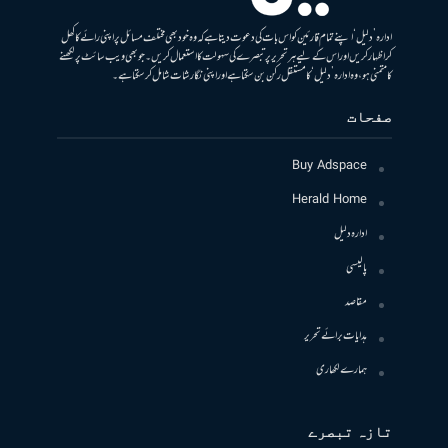
ادارہ ’دلیل‘ اپنے تمام قارئین کو اس بات کی دعوت دیتا ہے کہ وہ خود بھی مختلف مسائل پر اپنی رائے کا کھل
کر اظہار کریں اور اس کے لیے ہر تحریر پر تبصرے کی سہولت کا استعمال کریں۔ جو بھی ویب سائٹ پر لکھنے
کا متمنی ہو، وہ ادارہ ’دلیل‘ کا مستقل رکن بن سکتا ہے اور اپنی نگارشات شامل کرسکتا ہے۔
صفحات
Buy Adspace
Herald Home
ادارہ دلیل
پالیسی
مقاصد
ہدایات برائے تحریر
ہمارے لکھاری
تازہ تبصرے