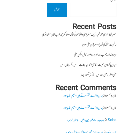
تلاش
تلاش
Recent Posts
عصرِ نو کا فکری تلاطم: ایک سقراطی و افلاطونی محاکمہ – ڈاکٹر محمد طیب خان سنگھانوی
رنجیت سنگھ کی فوج – عرفان علی عزیز
وجودِ خدا، مذہب اور موجودہ صورتحال- کبیر علی
ایران پاکستان سمیت دفاعی اتحاد چاہتا ہے – میر افسر امان،میر
حتی النصر ، حتی القدس – ڈاکٹر تصور بھٹہ
Recent Comments
طاہرہ مسعود
از
جہاں دائرے ختم ہوتے ہیں- نعیم اللہ باجوہ
طاہرہ مسعود
از
جہاں دائرے ختم ہوتے ہیں- نعیم اللہ باجوہ
Saba
از
جب جذبات خبر بن جائیں – فاطمۃالزہرہ
نایاب زہرہ
از
جب جذبات خبر بن جائیں – فاطمۃالزہرہ