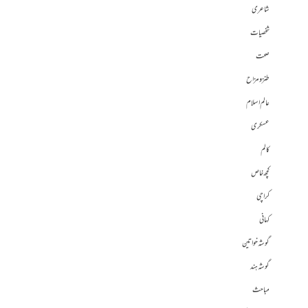
شاعری
شخصیات
صحت
طنز و مزاح
عالم اسلام
عسکری
کالم
کچھ خاص
کراچی
کہانی
گوشہ خواتین
گوشہ ہند
مباحث