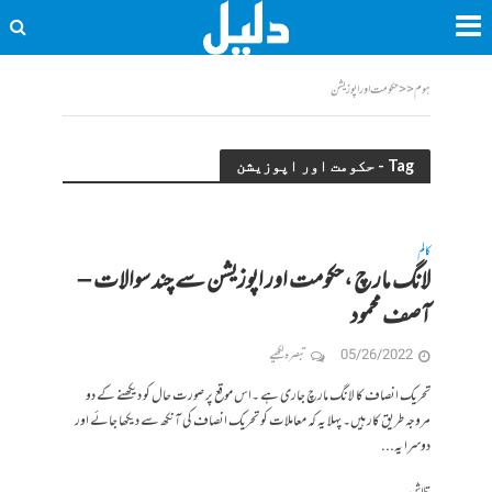
ہوم
<<
حکومت اور اپوزیشن
Tag - حکومت اور اپوزیشن
کالم
لانگ مارچ ،حکومت اور اپوزیشن سے چند سوالات –
آصف محمود
05/26/2022
تبصرہ لکھیے
تحریک انصاف کا لانگ مارچ جاری ہے ۔اس موقع پر صورت حال کو دیکھنے کے دو
مروجہ طریق کار ہیں۔ پہلا یہ کہ معاملات کو تحریک انصاف کی آنکھ سے دیکھا جائے اور
دوسرا یہ...