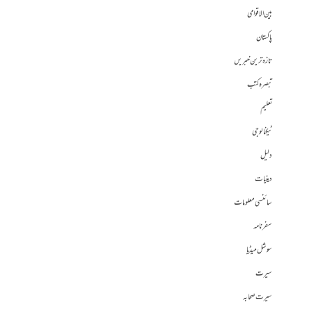
بین الاقوامی
پاکستان
تازہ ترین خبریں
تبصرہ کتب
تعلیم
ٹیکنالوجی
دلیل
دینیات
سائنسی معلومات
سفرنامہ
سوشل میڈیا
سیرت
سیرت صحابہ