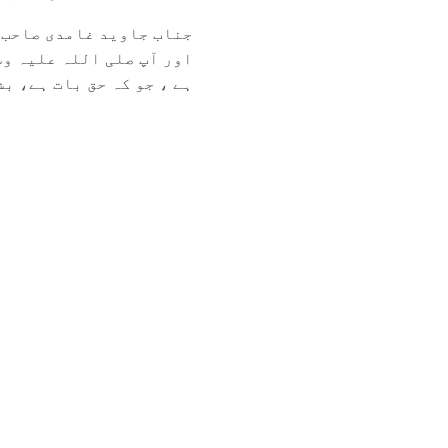
جناب جاوید غامدی صاحب 
اور آپ صلی اللہ علیہ وس
ہے ، جو کہ حق بات ہے، بش