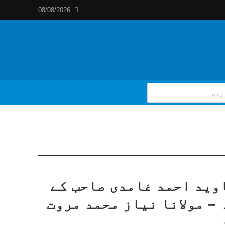
08/08/2026
وید احمد غامدی صاحب کے
– مولانا نیاز محمد مروت