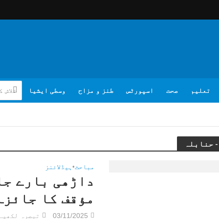
تعلیم
صحت
اسپورٹس
طنز و مزاح
وسطی ایشیا
مباحث
•
ہیڈلائنز
داڑھی بارے جا
مؤقف کا جائزہ 
03/11/2025
تبصرہ لکھیے