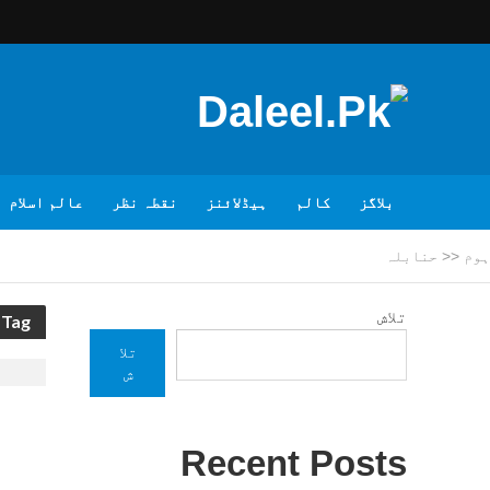
بلاگز
کالم
ہیڈلائنز
نقطہ نظر
عالم اسلام
ہوم
<<
حنابلہ
تلاش
Tag - حنابلہ
تلا
ش
Recent Posts