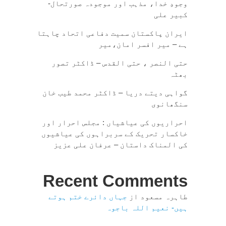
وجودِ خدا، مذہب اور موجودہ صورتحال-
کبیر علی
ایران پاکستان سمیت دفاعی اتحاد چاہتا
ہے – میر افسر امان،میر
حتی النصر ، حتی القدس – ڈاکٹر تصور
بھٹہ
گواہی دیتے دریا – ڈاکٹر محمد طیب خان
سنگھانوی
احراریوں کی عیاشیاں : مجلس احرار اور
خاکسار تحریک کے سربراہوں کی عیاشیوں
کی المناک داستان – عرفان علی عزیز
Recent Comments
طاہرہ مسعود
از
جہاں دائرے ختم ہوتے
ہیں- نعیم اللہ باجوہ