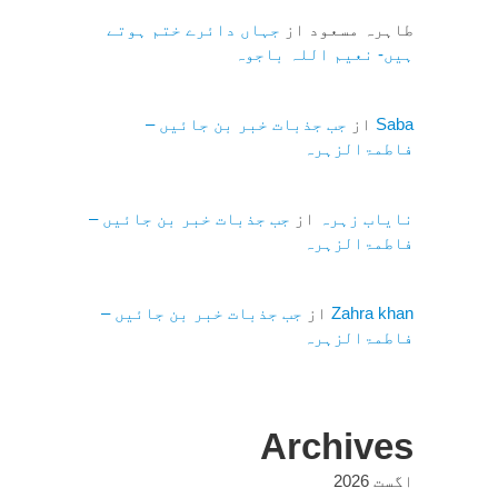
طاہرہ مسعود
از
جہاں دائرے ختم ہوتے
ہیں- نعیم اللہ باجوہ
Saba
از
جب جذبات خبر بن جائیں –
فاطمۃالزہرہ
نایاب زہرہ
از
جب جذبات خبر بن جائیں –
فاطمۃالزہرہ
Zahra khan
از
جب جذبات خبر بن جائیں –
فاطمۃالزہرہ
Archives
اگست 2026