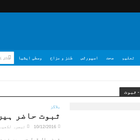
تعلیم
صحت
اسپورٹس
طنز و مزاح
وسطی ایشیا
بلاگز
ثبوت حاضر ہیں
10/12/2016
تبصرہ لکھیے
تین سال قبل جب میں نے د