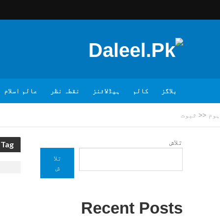
بلاگز
کالم
ہیڈلائنز
نقطہ نظر
عالم اسلام
ہوم
<<
ثبوت
تلاش
Tag - ثبوت
تلا
ش
Recent Posts