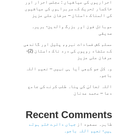
احراریوں کی عیاشیاں : مجلس احرار اور
خاکسار تحریک کے سربراہوں کی عیاشیوں
کی المناک داستان – عرفان علی عزیز
موبائل فون اور بزرگ والدین- بریرہ
صدیقی
مسلم کش فسادات نہرو، پٹیل اور گاندھی
کے متضاد رویوں کی درد ناک داستان (2)-
عرفان علی عزیز
وہ کل جو کبھی آیا ہی نہیں – نعیم اللہ
باجوہ
اللہ تعالیٰ کی پناہ طلب کرنے کی جامع
دعا – محمد عدنان
Recent Comments
طاہرہ مسعود
از
جہاں دائرے ختم ہوتے
ہیں- نعیم اللہ باجوہ