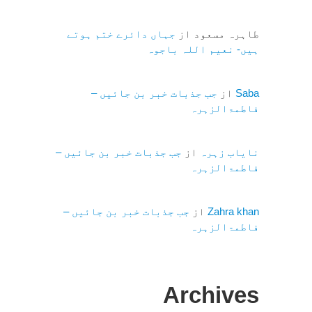
طاہرہ مسعود
از
جہاں دائرے ختم ہوتے
ہیں- نعیم اللہ باجوہ
Saba
از
جب جذبات خبر بن جائیں –
فاطمۃالزہرہ
نایاب زہرہ
از
جب جذبات خبر بن جائیں –
فاطمۃالزہرہ
Zahra khan
از
جب جذبات خبر بن جائیں –
فاطمۃالزہرہ
Archives