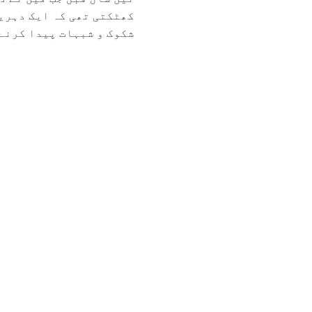
کھٹکتی تھی کہ ایک دہریا
شکوک و شبہات پیدا کرنے ک