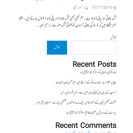
07/17/2016
تبصرہ لکھیے
آگ جلاتی اور پانی ڈبوتا ہے۔ مگر کبھی کبھی آگ جلانا اور پانی ڈبونا بھول جاتے ہیں۔ مثلاً
ہم دیکھتے ہیں کہ نمرود کی جلائی آسمان کو چھوتی آگ حضرت ابراہیم علیہ...
تلاش
تلاش
Recent Posts
ہمارا قومی داستان گو – ڈاکٹر محمد مشتاق احمد
نیپال سیکولر ریاست ہندوتوا کے نرغے میں – محمد محسن خان راجپوت
ٹرمپ کے بیان میں کوئی وزن نہیں ہے – میر افسرامان،میر
مقبوضہ کشمیر بچوں کے اغواء کا المیہ، ایک اعداد و شمار پر مشتمل رپورٹ – عرفان علی عزیز
ریاست کے وسائل پر ملکیت کا حق – ڈاکٹر محمد مشتاق احمد
Recent Comments