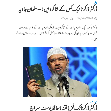
کالم
ڈاکٹر ذاکر نائیک کِس کے شاگرد ہیں؟ – سلمان جاوید
09/26/2024
تبصرہ لکھیے
ڈاکٹر ذاکر نائیک، احمد دیدات کے شاگرد ہیں۔ جو لوگ احمد دیدات کے کام سے واقف
نہیں وہ یوٹیوب پر ان کی ویڈیوز سے استفادہ حاصل کر سکتے ہیں۔ احمد دیدات اس زمانے
میں...
کچھ خاص
ڈاکٹر ذاکرنائک فخر یا فتنہ؟ حافظ یوسف سراج