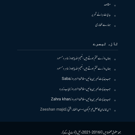
مقاصد
ہدایات برائے تحریر
ہمارے لکھاری
تازہ تبصرے
جہاں دائرے ختم ہوتے ہیں- نعیم اللہ باجوہ
از
طاہرہ مسعود
جہاں دائرے ختم ہوتے ہیں- نعیم اللہ باجوہ
از
طاہرہ مسعود
جب جذبات خبر بن جائیں – فاطمۃالزہرہ
از
Saba
جب جذبات خبر بن جائیں – فاطمۃالزہرہ
از
نایاب زہرہ
جب جذبات خبر بن جائیں – فاطمۃالزہرہ
از
Zahra khan
اس خاندان کا اصل مجرم کون! – عبدالغفار بگٹی
از
Zeeshan majid
جملہ حقوق محفوظ ہیں © 2016-2021 دلیل (ڈاٹ پی کے)۔