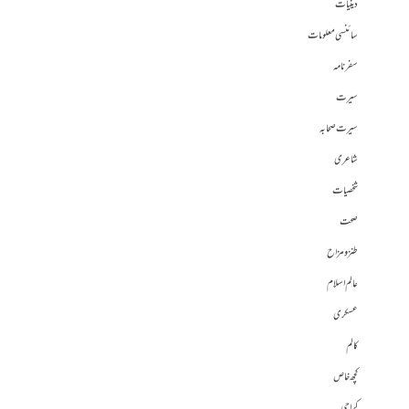
دینیات
سائنسی معلومات
سفرنامہ
سیرت
سیرت صحابہ
شاعری
شخصیات
صحت
طنز و مزاح
عالم اسلام
عسکری
کالم
کچھ خاص
کراچی