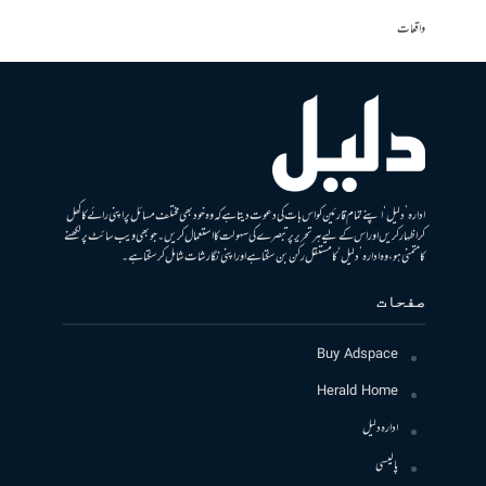
واقعات
ادارہ ’دلیل‘ اپنے تمام قارئین کو اس بات کی دعوت دیتا ہے کہ وہ خود بھی مختلف مسائل پر اپنی رائے کا کھل
کر اظہار کریں اور اس کے لیے ہر تحریر پر تبصرے کی سہولت کا استعمال کریں۔ جو بھی ویب سائٹ پر لکھنے
کا متمنی ہو، وہ ادارہ ’دلیل‘ کا مستقل رکن بن سکتا ہے اور اپنی نگارشات شامل کرسکتا ہے۔
صفحات
Buy Adspace
Herald Home
ادارہ دلیل
پالیسی