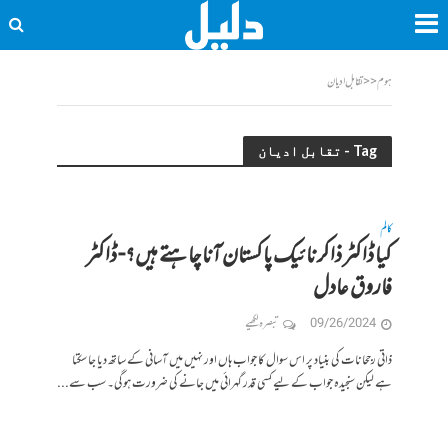
ہوم
<<
تقابل ادیان
Tag - تقابل ادیان
کالم
کیا ڈاکٹر ذاکر نائیک پاکستان آنا چاہتے ہیں؟- ڈاکٹر
فاروق عادل
09/26/2024
تبصرہ لکھیے
ذاتی رجحانات کی بنیاد پر اس سوال کا جواب ہاں اور نہیں میں آسانی کے ساتھ دیا جا سکتا
ہے لیکن سنجیدہ جواب کے لیے کسی قدر گہرائی میں جانے کی ضرورت ہوگی۔ سب سے...