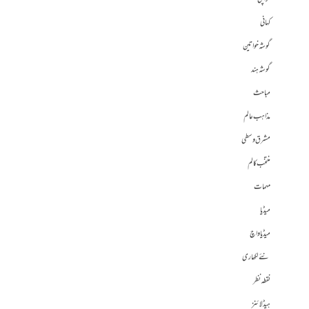
کہانی
گوشہ خواتین
گوشہ ہند
مباحث
مذاہب عالم
مشرق وسطی
منتخب کالم
مہمات
میڈیا
میڈیا واچ
نئے لکھاری
نقطہ نظر
ہیڈلائنز