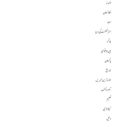
افسانہ
افغانستان
الحاد
انٹرٹینمنٹ کی دنیا
بلاگز
بین الاقوامی
پاکستان
تاریخ
تازہ ترین خبریں
تبصرہ کتب
تعلیم
ٹیکنالوجی
دلیل