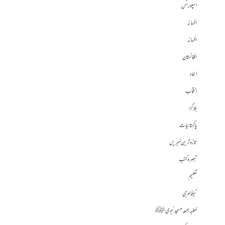
اسپورٹس
افسانہ
افسانہ
افغانستان
الحاد
انتخاب
بلاگز
پاکستانیات
تازہ ترین خبریں
تبصرہ کتب
تعلیم
ٹیکنالوجی
خطبہ جمعہ مسجد نبوی ﷺ