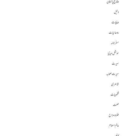
دفاع پاکستان
دلیل
دینیات
روحانیات
سفرنامہ
سوشل میڈیا
سیرت
سیرت صحابہ
شاعری
شخصیات
صحت
طنز و مزاح
عالم اسلام