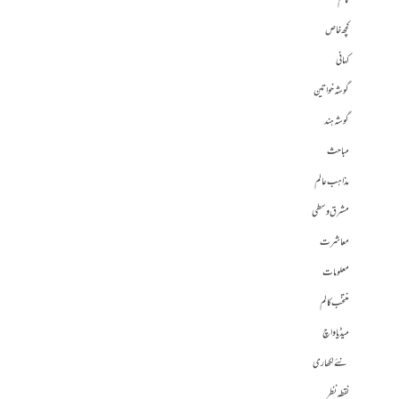
کالم
کچھ خاص
کہانی
گوشہ خواتین
گوشہ ہند
مباحث
مذاہب عالم
مشرق وسطی
معاشرت
معلومات
منتخب کالم
میڈیا واچ
نئے لکھاری
نقطہ نظر