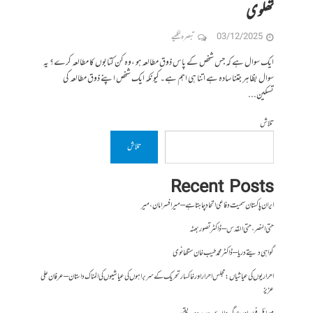
تھلوی
03/12/2025
تبصرہ لکھیے
ایک سوال ہے کہ جس شخص کے پاس ذوق مطالعہ ہو ،وہ کن کتابوں کا مطالعہ کرے؟ یہ
سوال بظاہر جتنا سادہ ہے اتنا ہی اہم ہے۔ کیونکہ ایک شخص اپنے ذوق مطالعہ کی
تسکین...
تلاش
تلاش
Recent Posts
ایران پاکستان سمیت دفاعی اتحاد چاہتا ہے – میر افسر امان،میر
حتی النصر ، حتی القدس – ڈاکٹر تصور بھٹہ
گواہی دیتے دریا – ڈاکٹر محمد طیب خان سنگھانوی
احراریوں کی عیاشیاں : مجلس احرار اور خاکسار تحریک کے سربراہوں کی عیاشیوں کی المناک داستان – عرفان علی
عزیز