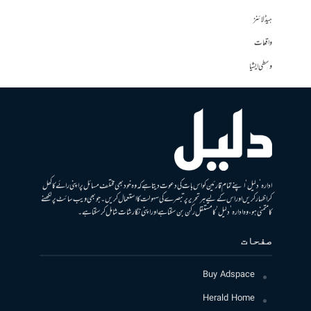
ہیڈلائنز
واقعات
وسطی ایشیا
ادارہ ’دلیل‘ اپنے تمام قارئین کو اس بات کی دعوت دیتا ہے کہ وہ خود بھی مختلف مسائل پر اپنی رائے کا کھل
کر اظہار کریں اور اس کے لیے ہر تحریر پر تبصرے کی سہولت کا استعمال کریں۔ جو بھی ویب سائٹ پر لکھنے
کا متمنی ہو، وہ ادارہ ’دلیل‘ کا مستقل رکن بن سکتا ہے اور اپنی نگارشات شامل کرسکتا ہے۔
صفحات
Buy Adspace
Herald Home