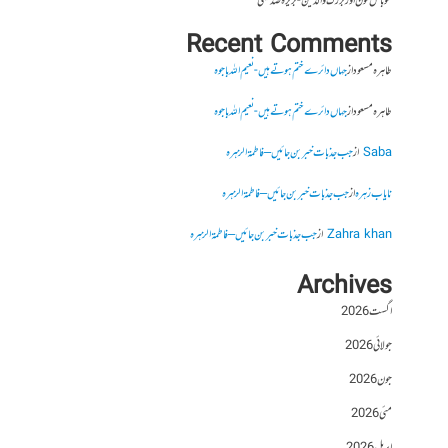
موبائل فون اور بزرگ والدین- بریرہ صدیقی
Recent Comments
طاہرہ مسعود
از
جہاں دائرے ختم ہوتے ہیں- نعیم اللہ باجوہ
طاہرہ مسعود
از
جہاں دائرے ختم ہوتے ہیں- نعیم اللہ باجوہ
Saba
از
جب جذبات خبر بن جائیں – فاطمۃالزہرہ
نایاب زہرہ
از
جب جذبات خبر بن جائیں – فاطمۃالزہرہ
Zahra khan
از
جب جذبات خبر بن جائیں – فاطمۃالزہرہ
Archives
اگست 2026
جولائی 2026
جون 2026
مئی 2026