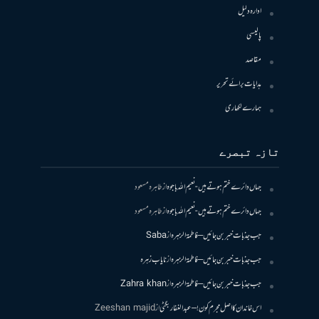
ادارہ دلیل
پالیسی
مقاصد
ہدایات برائے تحریر
ہمارے لکھاری
تازہ تبصرے
جہاں دائرے ختم ہوتے ہیں- نعیم اللہ باجوہ
از
طاہرہ مسعود
جہاں دائرے ختم ہوتے ہیں- نعیم اللہ باجوہ
از
طاہرہ مسعود
جب جذبات خبر بن جائیں – فاطمۃالزہرہ
از
Saba
جب جذبات خبر بن جائیں – فاطمۃالزہرہ
از
نایاب زہرہ
جب جذبات خبر بن جائیں – فاطمۃالزہرہ
از
Zahra khan
اس خاندان کا اصل مجرم کون! – عبدالغفار بگٹی
از
Zeeshan majid