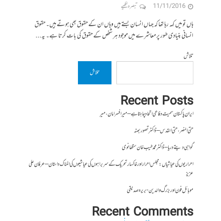
11/11/2016
تبصرہ لکھیے
ہاں تو میں کہہ رہا تھا کہ جہاں انسان بستے ہیں وہاں ان کے حقوق بھی ہوتے ہیں۔ حقوق
انسانی بنیادی طور پر معاشرے میں موجود ہر شخص کے حقوق کی بات کرتا ہے۔ یہ...
تلاش
تلاش
Recent Posts
ایران پاکستان سمیت دفاعی اتحاد چاہتا ہے – میر افسر امان،میر
حتی النصر ، حتی القدس – ڈاکٹر تصور بھٹہ
گواہی دیتے دریا – ڈاکٹر محمد طیب خان سنگھانوی
احراریوں کی عیاشیاں : مجلس احرار اور خاکسار تحریک کے سربراہوں کی عیاشیوں کی المناک داستان – عرفان علی
عزیز
موبائل فون اور بزرگ والدین- بریرہ صدیقی
Recent Comments