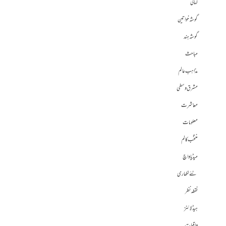
کہانی
گوشہ خواتین
گوشہ ہند
مباحث
مذاہب عالم
مشرق وسطی
معاشرت
معلومات
منتخب کالم
میڈیا واچ
نئے لکھاری
نقطہ نظر
ہیڈلائنز
واقعات