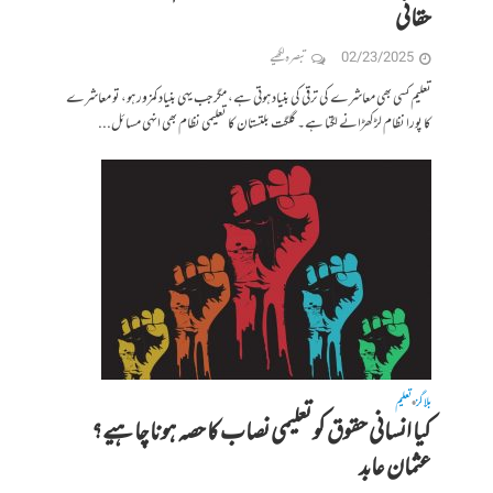
حقانی
02/23/2025
تبصرہ لکھیے
تعلیم کسی بھی معاشرے کی ترقی کی بنیاد ہوتی ہے، مگر جب یہی بنیاد کمزور ہو، تو معاشرے
کا پورا نظام لڑکھڑانے لگتا ہے۔ گلگت بلتستان کا تعلیمی نظام بھی انہی مسائل...
بلاگز
تعلیم
•
کیا انسانی حقوق کو تعلیمی نصاب کا حصہ ہونا چاہیے؟
عثمان عابد