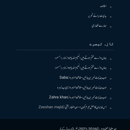
مقاصد
ہدایات برائے تحریر
ہمارے لکھاری
تازہ تبصرے
جہاں دائرے ختم ہوتے ہیں- نعیم اللہ باجوہ
از
طاہرہ مسعود
جہاں دائرے ختم ہوتے ہیں- نعیم اللہ باجوہ
از
طاہرہ مسعود
جب جذبات خبر بن جائیں – فاطمۃالزہرہ
از
Saba
جب جذبات خبر بن جائیں – فاطمۃالزہرہ
از
نایاب زہرہ
جب جذبات خبر بن جائیں – فاطمۃالزہرہ
از
Zahra khan
اس خاندان کا اصل مجرم کون! – عبدالغفار بگٹی
از
Zeeshan majid
جملہ حقوق محفوظ ہیں © 2016-2021 دلیل (ڈاٹ پی کے)۔