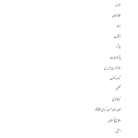
افسانہ
افغانستان
الحاد
انتخاب
بلاگز
پاکستانیات
تازہ ترین خبریں
تبصرہ کتب
تعلیم
ٹیکنالوجی
خطبہ جمعہ مسجد نبوی ﷺ
دفاع پاکستان
دلیل