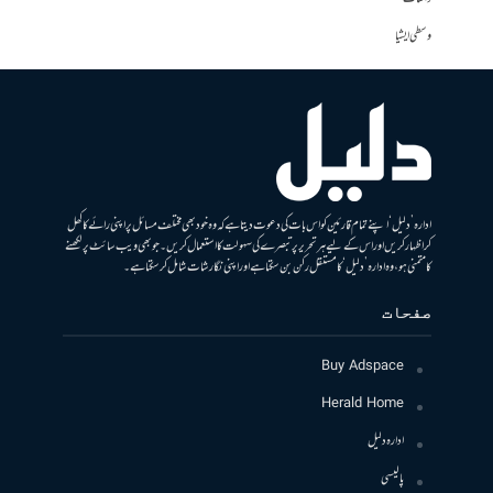
وسطی ایشیا
ادارہ ’دلیل‘ اپنے تمام قارئین کو اس بات کی دعوت دیتا ہے کہ وہ خود بھی مختلف مسائل پر اپنی رائے کا کھل
کر اظہار کریں اور اس کے لیے ہر تحریر پر تبصرے کی سہولت کا استعمال کریں۔ جو بھی ویب سائٹ پر لکھنے
کا متمنی ہو، وہ ادارہ ’دلیل‘ کا مستقل رکن بن سکتا ہے اور اپنی نگارشات شامل کرسکتا ہے۔
صفحات
Buy Adspace
Herald Home
ادارہ دلیل
پالیسی