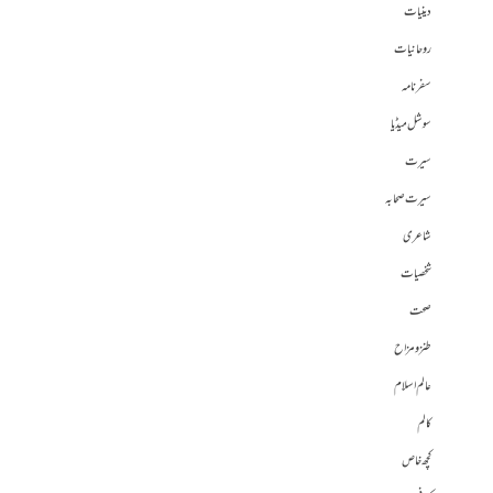
دینیات
روحانیات
سفرنامہ
سوشل میڈیا
سیرت
سیرت صحابہ
شاعری
شخصیات
صحت
طنز و مزاح
عالم اسلام
کالم
کچھ خاص