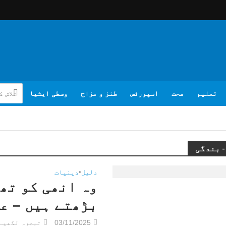
تعلیم
صحت
اسپورٹس
طنز و مزاح
وسطی ایشیا
دلیل
•
دینیات
وہ انھی کو تھا
بڑھتے ہیں – ع
03/11/2025
تبصرہ لکھیے