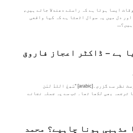
قات ایسا ہوتا ہے کہ راستے دھندلا جاتے ہیں،
ور دل میں یہ سوال اٹھتا ہے کہ کیا واقعی
یں؟...
یا ہے – ڈاکٹر اعجاز فاروق
کچھ عرصہ پہلے ۔۔ایک پوسٹ نظر سے گزری۔[arabic] “سَمِعَ اللهُ لمَن
a]، شاید اس کا ترجمہ بھی لکھا تھا۔ تب سے یہ جملہ نجانے
 مذہبی ہونا چاہیے؟ محمد