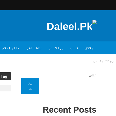
بلاگز
کالم
ہیڈلائنز
نقطہ نظر
عالم اسلام
ہوم
<<
بندگی
تلاش
Tag - بندگی
تلا
ش
Recent Posts