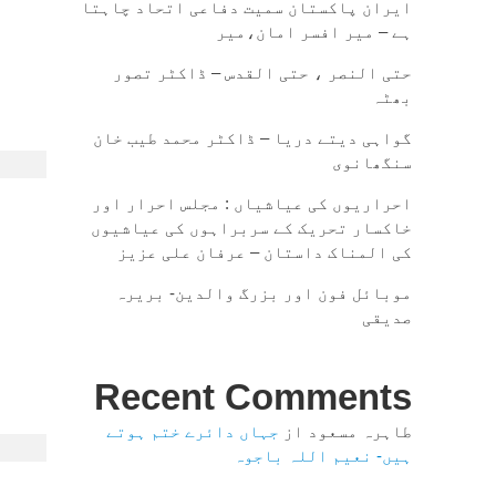
ایران پاکستان سمیت دفاعی اتحاد چاہتا
ہے – میر افسر امان،میر
حتی النصر ، حتی القدس – ڈاکٹر تصور
بھٹہ
گواہی دیتے دریا – ڈاکٹر محمد طیب خان
سنگھانوی
احراریوں کی عیاشیاں : مجلس احرار اور
خاکسار تحریک کے سربراہوں کی عیاشیوں
کی المناک داستان – عرفان علی عزیز
موبائل فون اور بزرگ والدین- بریرہ
صدیقی
Recent Comments
طاہرہ مسعود
از
جہاں دائرے ختم ہوتے
ہیں- نعیم اللہ باجوہ