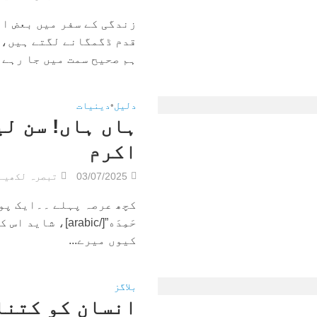
زندگی کے سفر میں بعض او
قدم ڈگمگانے لگتے ہیں، ا
ہم صحیح سمت میں جا رہے ہ
دلیل
•
دینیات
ہاں ہاں! سن ل
اکرم
03/07/2025
تبصرہ لکھیے
حَمِدَه”[/rabic
کیوں میرے...
بلاگز
انسان کو کتنا