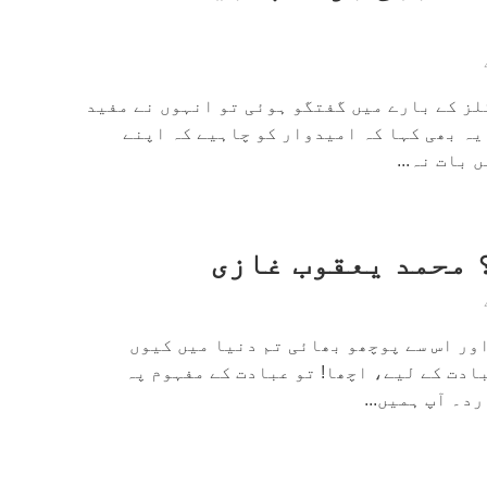
لز کے بارے میں گفتگو ہوئی تو انہوں نے مفید
یہ بھی کہا کہ امیدوار کو چاہیے کہ اپنے
بات نہ...
 محمد یعقوب غازی
ور اس سے پوچھو بھائی تم دنیا میں کیوں
ادت کے لیے، اچھا! تو عبادت کے مفہوم پہ
د۔ آپ ہمیں...