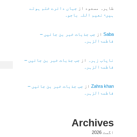
طاہرہ مسعود
از
جہاں دائرے ختم ہوتے
ہیں- نعیم اللہ باجوہ
Saba
از
جب جذبات خبر بن جائیں –
فاطمۃالزہرہ
نایاب زہرہ
از
جب جذبات خبر بن جائیں –
فاطمۃالزہرہ
Zahra khan
از
جب جذبات خبر بن جائیں –
فاطمۃالزہرہ
Archives
اگست 2026