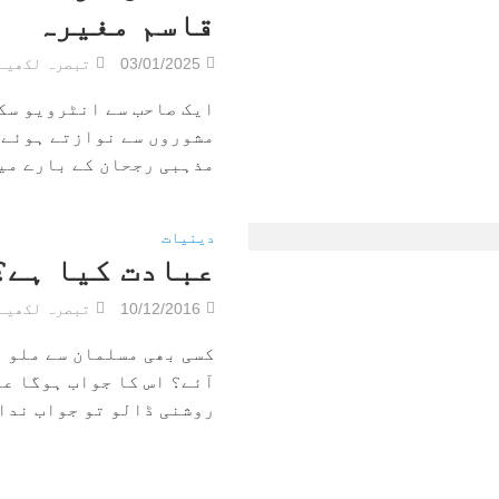
قاسم مغیرہ
03/01/2025
تبصرہ لکھیے
ایک صاحب سے انٹرویو سک
مشوروں سے نوازتے ہوئے 
مذہبی رجحان کے بارے میں 
دینیات
عبادت کیا ہے؟
10/12/2016
تبصرہ لکھیے
کسی بھی مسلمان سے ملو ا
آئے؟ اس کا جواب ہوگا عب
روشنی ڈالو تو جواب ندار