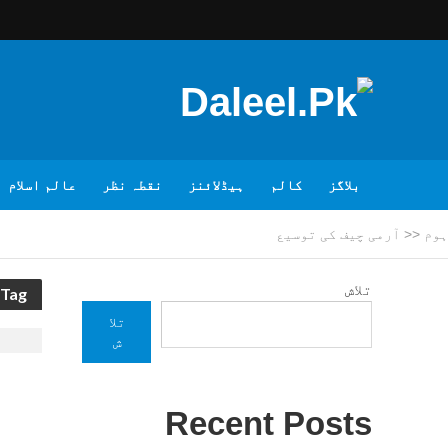
بلاگز
کالم
ہیڈلائنز
نقطہ نظر
عالم اسلام
ہوم
<<
آرمی چیف کی توسیع
تلاش
Tag - آرمی چیف کی توسیع
تلا
ش
Recent Posts