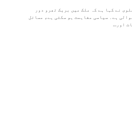
وی نے کہا ہے کہ ملک میں بریک تھرو دور
یوالی ہے۔ سیاسی مفاہمت ہو سکتی ہے، مسائل
 اور...