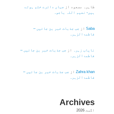
طاہرہ مسعود
از
جہاں دائرے ختم ہوتے
ہیں- نعیم اللہ باجوہ
Saba
از
جب جذبات خبر بن جائیں –
فاطمۃالزہرہ
نایاب زہرہ
از
جب جذبات خبر بن جائیں –
فاطمۃالزہرہ
Zahra khan
از
جب جذبات خبر بن جائیں –
فاطمۃالزہرہ
Archives
اگست 2026