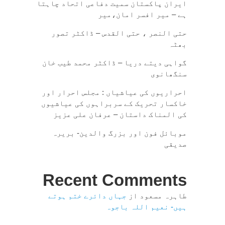
ایران پاکستان سمیت دفاعی اتحاد چاہتا
ہے – میر افسر امان،میر
حتی النصر ، حتی القدس – ڈاکٹر تصور
بھٹہ
گواہی دیتے دریا – ڈاکٹر محمد طیب خان
سنگھانوی
احراریوں کی عیاشیاں : مجلس احرار اور
خاکسار تحریک کے سربراہوں کی عیاشیوں
کی المناک داستان – عرفان علی عزیز
موبائل فون اور بزرگ والدین- بریرہ
صدیقی
Recent Comments
طاہرہ مسعود
از
جہاں دائرے ختم ہوتے
ہیں- نعیم اللہ باجوہ