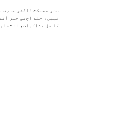
صدر مملکت ڈاکٹر عارف عل
نہیں، جلد اچھی خبر آن
کا حل مذاکرات، انتخابات