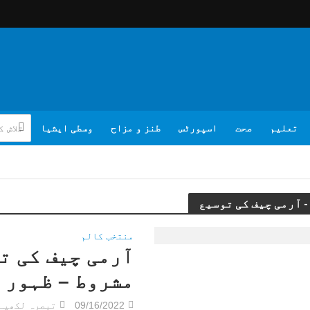
تعلیم
صحت
اسپورٹس
طنز و مزاح
وسطی ایشیا
منتخب کالم
آرمی چیف کی 
مشروط – ظہور 
09/16/2022
تبصرہ لکھیے