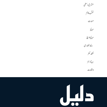
مشرق وسطی
منتخب کالم
مہمات
میڈیا
میڈیا واچ
نئے لکھاری
نقطہ نظر
ہیڈلائنز
واقعات