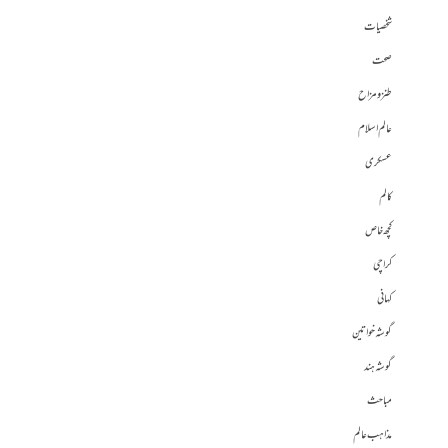
شخصیات
صحت
طنز و مزاح
عالم اسلام
عسکری
کالم
کچھ خاص
کراچی
کہانی
گوشہ خواتین
گوشہ ہند
مباحث
مذاہب عالم