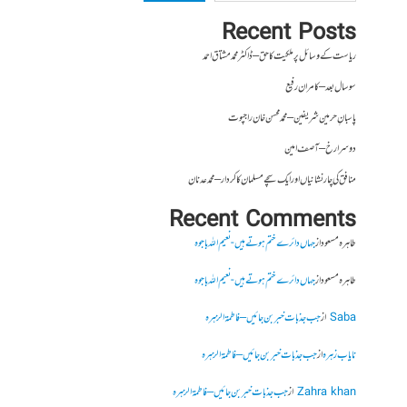
Recent Posts
ریاست کے وسائل پر ملکیت کا حق – ڈاکٹر محمد مشتاق احمد
سو سال بعد – کامران رفیع
پاسبانِ حرمین شریفین – محمد محسن خان راجپوت
دوسرا رخ – آصف امین
منافق کی چار نشانیاں اور ایک سچے مسلمان کا کردار – محمد عدنان
Recent Comments
طاہرہ مسعود
از
جہاں دائرے ختم ہوتے ہیں- نعیم اللہ باجوہ
طاہرہ مسعود
از
جہاں دائرے ختم ہوتے ہیں- نعیم اللہ باجوہ
Saba
از
جب جذبات خبر بن جائیں – فاطمۃالزہرہ
نایاب زہرہ
از
جب جذبات خبر بن جائیں – فاطمۃالزہرہ
Zahra khan
از
جب جذبات خبر بن جائیں – فاطمۃالزہرہ