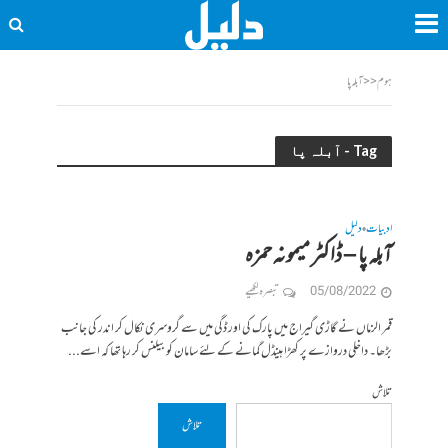
ہوم
<<
آبلہ پا
Tag - آبلہ پا
ادبیات
دلیل
•
آبلہ پا – ڈاکٹر میمونہ حمزہ
05/08/2022
تبصرہ لکھیے
قمر الزماں نے گاڑی گیراج میں پارک کی اور ڈگی میں سے گروسری نکال کر اندر کی جانب
بڑھا۔ داخلی دروازے پر کھڑا ہینڈل گمانے کے لئے سامان کو بیلنس کر رہا تھا کہ اسے...
تلاش
تلاش