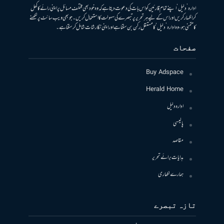
ادارہ ’دلیل‘ اپنے تمام قارئین کو اس بات کی دعوت دیتا ہے کہ وہ خود بھی مختلف مسائل پر اپنی رائے کا کھل
کر اظہار کریں اور اس کے لیے ہر تحریر پر تبصرے کی سہولت کا استعمال کریں۔ جو بھی ویب سائٹ پر لکھنے
کا متمنی ہو، وہ ادارہ ’دلیل‘ کا مستقل رکن بن سکتا ہے اور اپنی نگارشات شامل کرسکتا ہے۔
صفحات
Buy Adspace
Herald Home
ادارہ دلیل
پالیسی
مقاصد
ہدایات برائے تحریر
ہمارے لکھاری
تازہ تبصرے