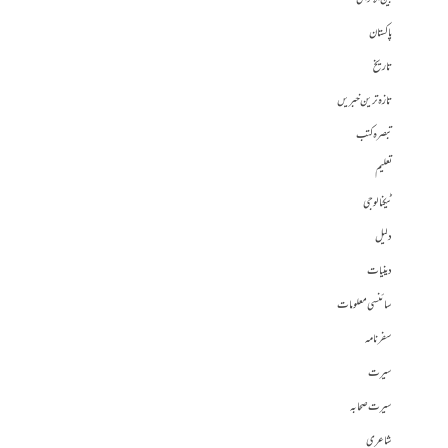
پاکستان
تاریخ
تازہ ترین خبریں
تبصرہ کتب
تعلیم
ٹیکنالوجی
دلیل
دینیات
سائنسی معلومات
سفرنامہ
سیرت
سیرت صحابہ
شاعری