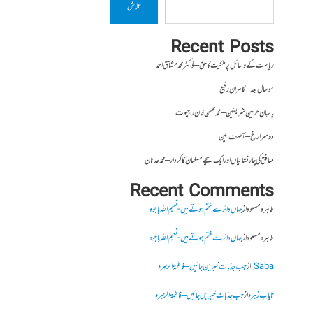
تلاش
Recent Posts
ریاست کے وسائل پر ملکیت کا حق – ڈاکٹر محمد مشتاق احمد
سو سال بعد – کامران رفیع
پاسبانِ حرمین شریفین – محمد محسن خان راجپوت
دوسرا رخ – آصف امین
منافق کی چار نشانیاں اور ایک سچے مسلمان کا کردار – محمد عدنان
Recent Comments
طاہرہ مسعود
از
جہاں دائرے ختم ہوتے ہیں- نعیم اللہ باجوہ
طاہرہ مسعود
از
جہاں دائرے ختم ہوتے ہیں- نعیم اللہ باجوہ
Saba
از
جب جذبات خبر بن جائیں – فاطمۃالزہرہ
نایاب زہرہ
از
جب جذبات خبر بن جائیں – فاطمۃالزہرہ