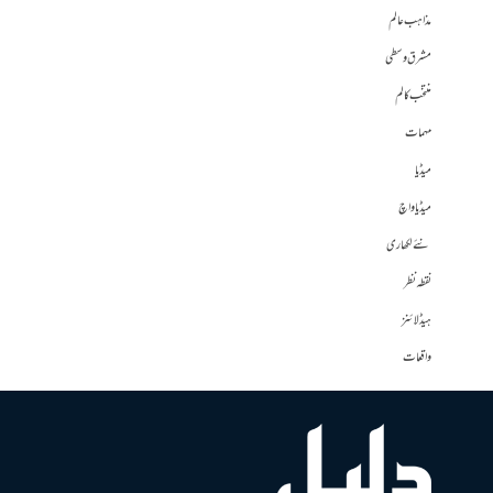
مذاہب عالم
مشرق وسطی
منتخب کالم
مہمات
میڈیا
میڈیا واچ
نئے لکھاری
نقطہ نظر
ہیڈلائنز
واقعات