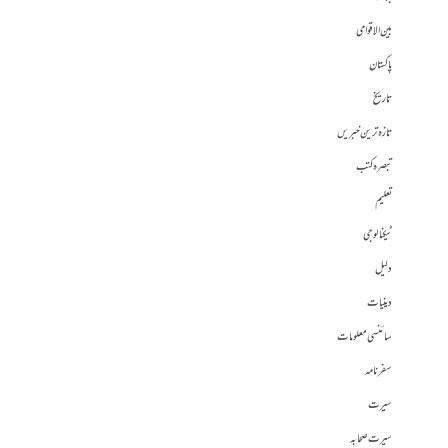
بین الاقوامی
پاکستان
تاریخ
تازہ ترین خبریں
تبصرہ کتب
تعلیم
ٹیکنالوجی
دلیل
دینیات
سائنسی معلومات
سفرنامہ
سیرت
سیرت صحابہ