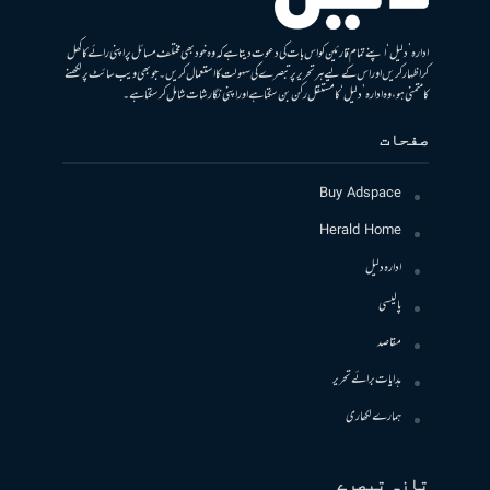
ادارہ ’دلیل‘ اپنے تمام قارئین کو اس بات کی دعوت دیتا ہے کہ وہ خود بھی مختلف مسائل پر اپنی رائے کا کھل
کر اظہار کریں اور اس کے لیے ہر تحریر پر تبصرے کی سہولت کا استعمال کریں۔ جو بھی ویب سائٹ پر لکھنے
کا متمنی ہو، وہ ادارہ ’دلیل‘ کا مستقل رکن بن سکتا ہے اور اپنی نگارشات شامل کرسکتا ہے۔
صفحات
Buy Adspace
Herald Home
ادارہ دلیل
پالیسی
مقاصد
ہدایات برائے تحریر
ہمارے لکھاری
تازہ تبصرے