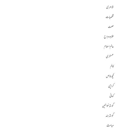
شاعری
شخصیات
صحت
طنز و مزاح
عالم اسلام
عسکری
کالم
کچھ خاص
کراچی
کہانی
گوشہ خواتین
گوشہ ہند
مباحث