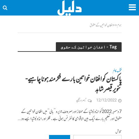
ہوم
<<
افغان خواتین کے حقوق
Tag - افغان خواتین کے حقوق
منتخب کالم
پاکستان کو افغان خواتین بارے فکر مند ہونا چاہیے-
تنویر قیصر شاہد
12/12/2022
تبصرہ لکھیے
7 دسمبر 2022کو انڈونیشیا کے ممتاز اور معروف جزیرہ ’’بالی‘‘ میں افغان خواتین کے
حقوق اور تعلیم بارے ایک بین الاقوامی کانفرنس ہوئی ہے۔ قطر اور انڈونیشیا ایسے دو...
تلاش