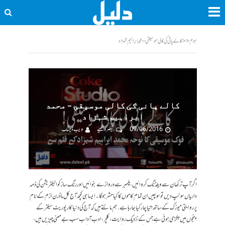
ہوم
<<
کالے پانی کی کالی موسیقی – محمد ابراہیم شہزاد
کالے پانی کی کالی موسیقی – محمد
ابراہیم شہزاد
09/06/2016
تبصرہ لکھیے
ویب ڈیسک
اگر آپ ترکھان سے ویلڈنگ کروائیں، پلمبر سے دروازے بنوائیں اور رنگ ساز کو الیکٹریشن کی ذمہ
داریاں سونپ دیں تو سوچیں ان تمام کاموں کا کیا حشر ہوگا۔ ایسا ہی کچھ آج کل ماڈرن ازم کے نام
پر روایتی میوزک کے ساتھ اتیا چار کیا جا رہا ہے. ہم مانتے ہیں کہ آج کی دنیا کارپوریٹ سیکٹر کے
پنجوں میں جکڑی ہوئی ہے جس کے نزدیک روایت، کلچر، ادب آداب سب بے معنی چیزیں ہیں،