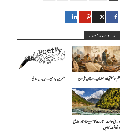
یہ بھی پڑھیں
علم موسیقی اور مسلمان – عرفان علی عزیز
ضمیر پر پابندی – امیرجان حقانی
وادیٔ سوات – قدرت کا حسین شاہکار، تاریخ
و ثقافت کا امین