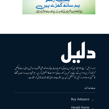
ادارہ ’دلیل‘ اپنے تمام قارئین کو اس بات کی دعوت دیتا ہے کہ وہ خود بھی مختلف مسائل پر اپنی رائے کا کھل
کر اظہار کریں اور اس کے لیے ہر تحریر پر تبصرے کی سہولت کا استعمال کریں۔ جو بھی ویب سائٹ پر لکھنے
کا متمنی ہو، وہ ادارہ ’دلیل‘ کا مستقل رکن بن سکتا ہے اور اپنی نگارشات شامل کرسکتا ہے۔
صفحات
Buy Adspace
Herald Home