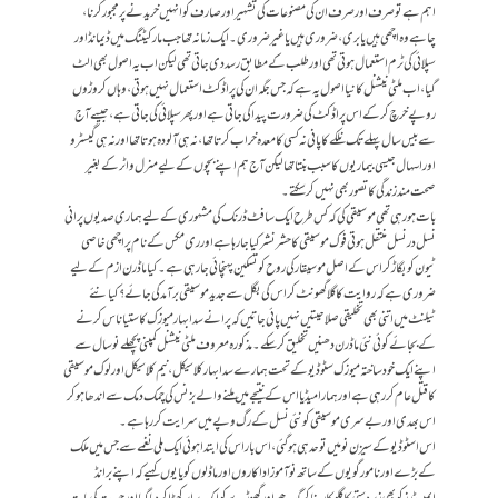
اہم ہے تو صرف اور صرف ان کی مصنوعات کی تشہیر اور صارف کو انہیں خریدنے پر مجبور کرنا،
چاہے وہ اچھی ہیں یا بری، ضروری ہیں یا غیر ضروری۔ ایک زمانہ تھا جب مارکیٹنگ میں ڈیمانڈ اور
سپلائی کی ٹرم استعمال ہوتی تھی اور طلب کے مطابق رسد دی جاتی تھی لیکن اب یہ اصول بھی الٹ
گیا، اب ملٹی نیشنل کا نیا اصول یہ ہے کہ جس جگہ ان کی پراڈکٹ استعمال نہیں ہوتی، وہاں کروڑوں
روپے خرچ کر کے اس پراڈکٹ کی ضرورت پیدا کی جاتی ہے اور پھر سپلائی کی جاتی ہے، جیسے آج
سے بیس سال پہلے تک نلکے کا پانی نہ کسی کا معدہ خراب کرتا تھا، نہ ہی آلودہ ہوتا تھا اور نہ ہی گیسٹرو
اور اسہال جیسی بیماریوں کا سبب بنتا تھا لیکن آج ہم اپنے بچوں کے لیے منرل واٹر کے بغیر
صحت مند زندگی کا تصور بھی نہیں کر سکتے۔
بات ہو رہی تھی موسیقی کی کہ کس طرح ایک سافٹ ڈرنک کی مشہوری کے لیے ہماری صدیوں پرانی
نسل در نسل منتقل ہوتی فوک موسیقی کا حشر نشر کیا جا رہا ہے اور ری مکس کے نام پر اچھی خاصی
ٹیون کو بگاڑ کر اس کے اصل موسیقار کی روح کو تسکین پہنچائی جا رہی ہے۔ کیا ماڈرن ازم کے لیے
ضروری ہے کہ روایت کا گلا گھونٹ کر اس کی بگل سے جدید موسیقی برآمد کی جائے؟ کیا نئے
ٹیلنٹ میں اتنی بھی تخلیقی صلاحیتیں نہیں پائی جاتیں کہ پرانے سدابہار میوزک کا ستیاناس کر نے
کے بجائے کوئی نئی ماڈرن دھنیں تخلیق کر سکے۔ مذکورہ معروف ملٹی نیشنل کمپنی پچھلے نو سال سے
اپنے ایک خود ساختہ میوزک سٹوڈیو کے تحت ہمارے سدا بہار کلاسیکل، نیم کلاسیکل اور لوک موسیقی
کا قتل عام کر رہی ہے اور ہمارا میڈیا اس کے نتیجے میں ملنے والے بزنس کی چمک دمک سے اندھا ہو کر
اس بھدی اور بےسری موسیقی کو نئی نسل کے رگ و پے میں سرایت کر رہا ہے۔
اس اسٹوڈیو کے سیزن نو میں تو حد ہی ہوگئی، اس بار اس کی ابتدا ہوئی ایک ملی نغمے سے جس میں ملک
کے بڑے اور نامور گویوں کے ساتھ نوآموز اداکاروں اور ماڈلوں کو یا یوں کہیے کہ اپنے برانڈ