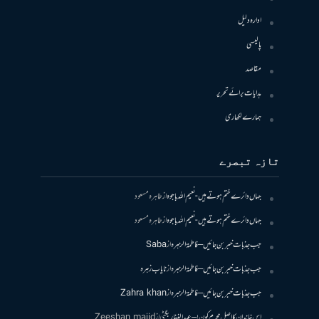
ادارہ دلیل
پالیسی
مقاصد
ہدایات برائے تحریر
ہمارے لکھاری
تازہ تبصرے
جہاں دائرے ختم ہوتے ہیں- نعیم اللہ باجوہ
از
طاہرہ مسعود
جہاں دائرے ختم ہوتے ہیں- نعیم اللہ باجوہ
از
طاہرہ مسعود
جب جذبات خبر بن جائیں – فاطمۃالزہرہ
از
Saba
جب جذبات خبر بن جائیں – فاطمۃالزہرہ
از
نایاب زہرہ
جب جذبات خبر بن جائیں – فاطمۃالزہرہ
از
Zahra khan
اس خاندان کا اصل مجرم کون! – عبدالغفار بگٹی
از
Zeeshan majid