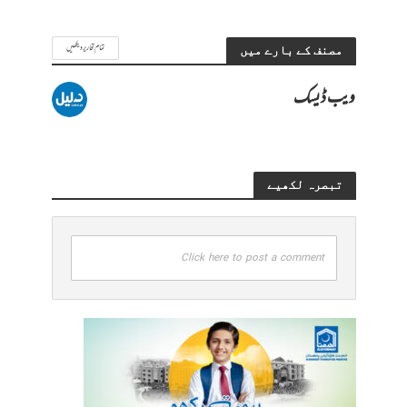
تمام تحاریر دیکھیں
مصنف کے بارے میں
ویب ڈیسک
تبصرہ لکھیے
Click here to post a comment