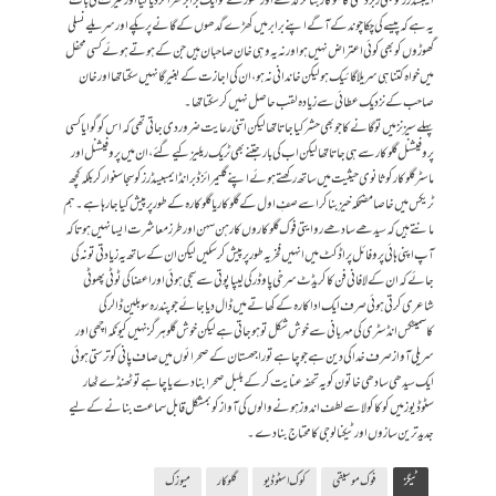
ایمبسڈرز کو بھی زبردستی کا گلوکار بنا کرگدھے اور گھوڑے کو ایک برابر کھڑا کر دیا گیا اور حیرت کی بات
یہ ہے کہ پیسے کی چکاچوند کے آگے اپنے برابر میں کھڑے گدھوں کے گانے پر پکے اور سریلے نسلی
گھوڑوں کو بھی کوئی اعتراض نہیں ہوا ورنہ یہ وہی خان صاحبان ہیں جن کے ہوتے ہوئے کسی محفل
میں خواہ کتنا ہی سریلا گائیک ہو لیکن خاندانی نہ ہو، ان کی اجازت کے بغیر گا نہیں سکتا تھا اور خان
صاحب کے نزدیک عطائی سے زیادہ لقب حاصل نہیں کر سکتا تھا۔
پہلے سیزنز میں تو گانے کا جو بھی حشر کیا جاتا تھا لیکن اتنی رعایت ضرور دی جاتی تھی کہ اس کو گوایا کسی
پروفیشنل گلوکار سے ہی جاتا تھا لیکن اب کی بار جتنے بھی ٹریک ریلیز کیے گئے، ان میں پروفیشنل اور
ماسٹر گلوکار کو ثانوی حیثیت میں ساتھ رکھتے ہوئے اپنے گلیمرائزڈ برانڈ ایمبیسڈرز کو سجا سنوار کر بلکہ کچھ
ٹریکس میں خاصا مضحکہ خیز بنا کر اسے صفِ اول کے گلوکار یا گلو کارہ کے طور پر پیش کیا جا رہا ہے۔ ہم
مانتے ہیں کہ سیدھے سادھے روایتی فوک گلوکار وں کا رہن سہن اور طرز معاشرت ایسا نہیں ہوتا کہ
آپ اپنی ہائی پروفائل پراڈکٹ میں انہیں فخریہ طور پر پیش کرسکیں لیکن ان کے ساتھ یہ زیادتی تو نہ کی
جائے کہ ان کے لافانی فن کا کریڈٹ سرخی پاوڈر کی لیپا پوتی سے سجی ہوئی اور اعضا کی ٹوٹی پھوٹی
شاعری کرتی ہوئی صرف ایک اداکارہ کے کھاتے میں ڈال دیا جائے جو پندرہ سو بلین ڈالر کی
کاسمیٹکس انڈسٹری کی مہربانی سے خوش شکل تو ہو جاتی ہے لیکن خوش گلو ہرگز نہیں کیونکہ اچھی اور
سریلی آواز صرف خدا کی دین ہے جو چاہے تو راجھستان کے صحرائوں میں صاف پانی کو ترستی ہوئی
ایک سیدھی سادھی خاتو ن کو یہ تحفہ عنایت کر کے بلبل صحرا بنا دے یا چاہے تو ٹھنڈے ٹھار
سٹوڈیوز میں کوکا کولا سے لطف اندوز ہونے والوں کی آواز کو بمشکل قابل سماعت بنانے کے لیے
جدید ترین سازوں اور ٹیکنالوجی کا محتاج بنا دے۔
ٹیگز
فوک موسیقی
کوک اسٹوڈیو
گلوکار
میوزک