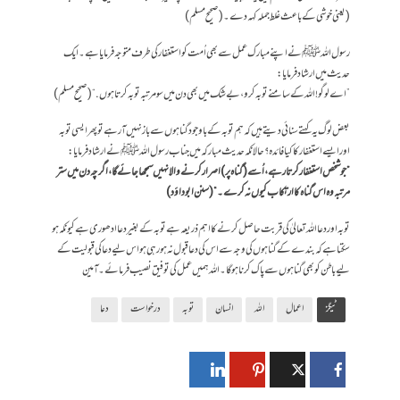
(یعنی خوشی کے باعث غلط جملہ کہہ دے۔ (صحیح مسلم)
رسول اللہ ﷺنے اپنے مبارک عمل سے بھی اُمت کو استغفار کی طرف متوجہ فرمایا ہے۔ ایک
حدیث میں ارشاد فرمایا:
”اے لوگو! اللہ کے سامنے توبہ کرو، بے شک میں بھی دن میں سو مرتبہ توبہ کرتا ہوں.“(صحیح مسلم)
بعض لوگ یہ کہتے سنائی دیتے ہیں کہ ہم توبہ کے باوجود گناہوں سے باز نہیں آرہے تو پھر ایسی توبہ
اور ایسے استغفار کا کیا فائدہ؟ حالانکہ حدیث مبارکہ میں جناب رسول اللہﷺنے ارشاد فرمایا:
”جو شخص استغفار کرتا رہے، اُسے (گناہ پر) اصرار کرنے والا نہیں سمجھا جائے گا، اگرچہ دن میں ستر
مرتبہ وہ اس گناہ کا ارتکاب کیوں نہ کرے۔“ (سنن ابو داؤد)
تو بہ اور دعا اللہ تعالیٰ کی قربت حاصل کرنے کا اہم ذریعہ ہے تو بہ کے بغیر دعا ادھوری ہے کیونکہ ہو
سکتا ہے کہ بندے کے گناہوں کی وجہ سے اس کی دعا قبول نہ ہو رہی ہو اس لیے دعا کی قبولیت کے
لیے باطن کو بھی گناہوں سے پاک کرنا ہو گا۔اللہ ہمیں عمل کی توفیق نصیب فرمائے۔آمین
ٹیگز
اعمال
اللہ
انسان
توبہ
درخواست
دعا