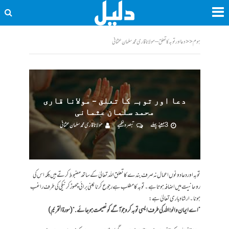
ہوم
<<
دعا اور توبہ کا تعلق – مولانا قاری محمد سلمان عثمانی
دعا اور توبہ کا تعلق – مولانا قاری
محمد سلمان عثمانی
3 مہینے پہلے
تبصرہ لکھیے
مولانا قاری محمد سلمان عثمانی
توبہ اور دعا دونوں اعمال نہ صرف بندے کا تعلق اللہ تعالیٰ کے ساتھ مضبوط کرتے ہیں بلکہ اس کی
روحانیت میں اضافہ ہوتا ہے۔ توبہ کا مطلب ہے رجوع کرنا یعنی برائی چھوڑ کر نیکی کی طرف راغب
ہونا۔ارشاد باری تعالیٰ ہے:
”اے ایمان والو! اللہ کی طرف ایسی توبہ کرو جو آگے کونصیحت ہو جائے.“ (سورۃ التحریم)