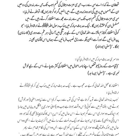
شیطان نے کہا: اے میرے رب، تیری عزت وجلال کی قسم! جب تک تیرے بندوں کی روحیں
ان کے جسموں میں رہیں گی اور وہ زندہ رہیں گے، میں انہیں گمراہ کرتا رہوں گا، تو اللہ نے فرمایا:
میری عزت وجلال کی قسم! جب تک میرے بندے مجھ سے استغفار کرتے رہیں گے،میں
مسلسل ان کو بخشتا رہوں گا۔ ایک حدیث مبارکہ میں جناب رسول اللہﷺنے ارشاد فرمایا:”جو
کوئی استغفار کو لازم پکڑے، اللہ تعالیٰ اس کے لیے ہر تنگی میں آسانی، ہر غم سے دوری (کا سامان)
پیدا فرمائیں گے اور اُسے ایسی جگہ سے رزق نصیب فرمائیں گے، جہاں اس کا گمان بھی نہ
ہوگا۔“(سنن ابو داؤد)
دوسری حدیث مبارکہ میں ارشاد فرمایا گیا:
”(قیامت کے روز) جو شخص اپنے نامہ اعمال میں استغفار کی کثرت پائے،اس کے لیے خوش
خبری ہے۔“(سنن ابن ماجہ)
استغفار کا عمل اللہ تعالیٰ کو بے حد محبوب ہے۔ ایک حدیث مبارکہ میں جناب نبی کریم ﷺنے
ارشاد فرمایا:
”جب بندہ اللہ تعالیٰ سے توبہ کرتا ہے تو اس کی توبہ سے رب کریم اس سے زیادہ راضی (اورخوش)
ہوتے ہیں، جتنا تم میں سے کوئی (اس وقت ہوتا ہے جب وہ) اپنی سواری پر جنگل و بیاباں میں جارہا
ہو،اچانک وہ سواری اس سے گم ہوجائے، اس حال میں کہ اس پر اس کا کھانا پینا (بھی) رکھا ہو، وہ
اس (کی واپسی) سے مایوس ہوجائے اور ایک درخت کے سائے میں آکر لیٹ جائے، ابھی وہ اس
حال میں ہو کہ دفعتاً دیکھے وہ سواری اس کے پاس کھڑی ہے، بس وہ اس کی لگام تھام لے، پھر
مسرت و شادمانی کے عالم میں یہ کہہ بیٹھے: ”اے اللہ! آپ میرے بندے اور میں آپ کا رب۔“