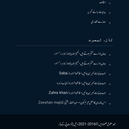
مقاصد
ہدایات برائے تحریر
ہمارے لکھاری
تازہ تبصرے
جہاں دائرے ختم ہوتے ہیں- نعیم اللہ باجوہ
از
طاہرہ مسعود
جہاں دائرے ختم ہوتے ہیں- نعیم اللہ باجوہ
از
طاہرہ مسعود
جب جذبات خبر بن جائیں – فاطمۃالزہرہ
از
Saba
جب جذبات خبر بن جائیں – فاطمۃالزہرہ
از
نایاب زہرہ
جب جذبات خبر بن جائیں – فاطمۃالزہرہ
از
Zahra khan
اس خاندان کا اصل مجرم کون! – عبدالغفار بگٹی
از
Zeeshan majid
جملہ حقوق محفوظ ہیں © 2016-2021 دلیل (ڈاٹ پی کے)۔