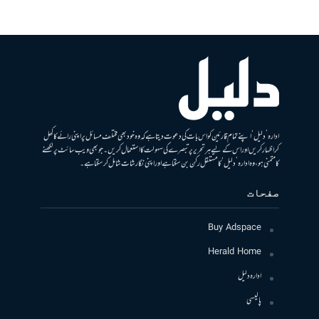
ادارہ ’دلیل‘ اپنے تمام قارئین کو اس بات کی دعوت دیتا ہے کہ وہ خود بھی مختلف مسائل پر اپنی رائے کا کھل
کر اظہار کریں اور اس کے لیے ہر تحریر پر تبصرے کی سہولت کا استعمال کریں۔ جو بھی ویب سائٹ پر لکھنے
کا متمنی ہو، وہ ادارہ ’دلیل‘ کا مستقل رکن بن سکتا ہے اور اپنی نگارشات شامل کرسکتا ہے۔
صفحات
Buy Adspace
Herald Home
ادارہ دلیل
پالیسی