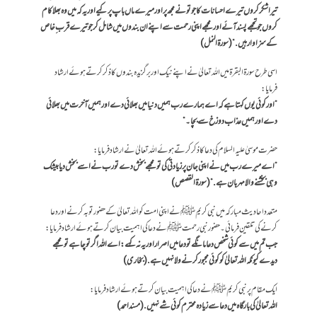
تیرا شکر کروں تیرے احسانات کا جو تو نے مجھ پر اور میرے ماں باپ پر کیے اور یہ کہ میں وہ بھلا کام
کروں جو تجھے پسند آئے اور مجھے اپنی رحمت سے اپنے ان بندوں میں شامل کر جو تیرے قرب ِخاص
کے سزا وار ہیں.“ (سورۃ النمل)
اسی طرح سورۃ البقرۃ میں اللہ تعالیٰ نے اپنے نیک اور برگزیدہ بندوں کا ذکرکرتے ہوئے ارشاد
فرمایا:
”اور کوئی یوں کہتا ہے کہ اے ہمارے رب ہمیں دنیا میں بھلائی دے اور ہمیں آخرت میں بھلائی
دے اور ہمیں عذاب دوزخ سے بچا۔“
حضرت موسیٰ علیہ السلام کی دعا کا ذکر کرتے ہو ئے اللہ تعالیٰ نے ارشاد فرمایا:
”اے میرے رب میں نے اپنی جان پر زیادتی کی تو مجھے بخش دے تو رب نے اسے بخش دیا بیشک
وہی بخشنے والا مہربان ہے.“ (سورۃ القصص)
متعدد احادیث مبارکہ میں نبی کریمﷺ نے اپنی امت کو اللہ تعالیٰ کے حضور توبہ کرنے اور دعا
کرنے کی تلقین فرمائی۔ حضور نبی رحمتﷺ نے دعا کی اہمیت بیان کرتے ہوئے ارشاد فرمایا:
جب تم میں سے کوئی شخص دعا مانگے تو دعا میں اصراراور یہ نہ کہے: اے اللہ اگر تو چاہے تو مجھے
دیدے کیونکہ اللہ تعالیٰ کو کوئی مجبور کرنے ولا نہیں ہے .(بخاری)
ایک مقام پر نبی کریمﷺ نے دعا کی اہمیت بیان کرتے ہوئے ارشاد فرمایا:
اللہ تعالیٰ کی بارگاہ میں دعا سے زیادہ محترم کوئی شے نہیں. (مسند احمد)