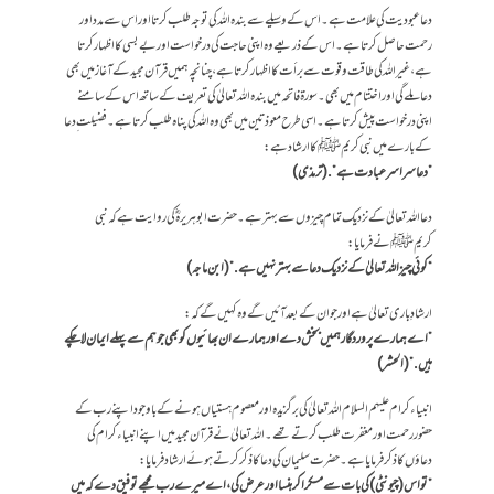
دعا عبودیت کی علامت ہے۔ اس کے وسیلے سے بندہ اللہ کی توجہ طلب کرتا اور اس سے مدد اور
رحمت حاصل کرتا ہے۔ اس کے ذریعے وہ اپنی حاجت کی درخواست اور بے بسی کا اظہار کرتا
ہے،غیر اللہ کی طاقت و قوت سے برأت کا اظہار کرتا ہے، چنانچہ ہمیں قرآن مجید کے آغاز میں بھی
دعا ملے گی اور اختتام میں بھی۔ سورۃ فاتحہ میں بندہ اللہ تعالیٰ کی تعریف کے ساتھ اس کے سامنے
اپنی درخواست پیش کرتا ہے۔ اسی طرح معوذتین میں بھی وہ اللہ کی پناہ طلب کرتا ہے۔ فضیلت ِ دعا
کے بارے میں نبی کریم ﷺ کا ارشاد ہے:
” دعا سراسر عبادت ہے”. (ترمذی)
دعا اللہ تعالیٰ کے نزدیک تمام چیزوں سے بہتر ہے۔ حضرت ابوہریرہؓ کی روایت ہے کہ نبی
کریمﷺ نے فرمایا:
“کوئی چیز اللہ تعالیٰ کے نزدیک دعا سے بہتر نہیں ہے.” (ابن ماجہ)
ارشادِ باری تعالیٰ ہے اور جو ان کے بعد آئیں گے وہ کہیں گے کہ:
” اے ہمارے پروردگار ہمیں بخش دے اور ہمارے ان بھائیوں کو بھی جو ہم سے پہلے ایمان لا چکے
ہیں.” (الحشر)
انبیاء کرام علیہم السلام اللہ تعالیٰ کی بر گزیدہ اور معصوم ہستیاں ہونے کے باوجود اپنے رب کے
حضور رحمت اور مغفرت طلب کرتے تھے۔ اللہ تعالیٰ نے قرآن مجید میں اپنے انبیاء کرام کی
دعاؤں کا ذکر فرمایا ہے۔ حضرت سلیمان کی دعا کا ذکر کرتے ہو ئے ارشاد فرمایا:
”تو اس(چیونٹی) کی بات سے مسکرا کر ہنسا اور عرض کی، اے میرے رب مجھے توفیق دے کہ میں