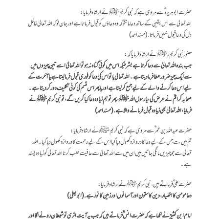
حضرت ابو ہریرہ ؓ سے مروی ہے کہ نبی کریمﷺ نے ارشاد فرمایا:
اللہ تعالیٰ سے اس یقین کے ساتھ دعا مانگو کہ وہ دعا ؤں کو قبول فرماتاہے اور جان لو کہ اللہ تعالیٰ غافل
دل کی دعا قبول نہیں فرماتا .(مسند احمد)
حضور نبی کریم رﷺ نے ارشاد فرمایا کہ :
جب بندہ اللہ تعالیٰ سے دعا کرتا ہے بشرطیکہ اس میں کوئی گناہ نہ ہو تو اللہ تعالیٰ اسے تین چیزوں میں
سے ایک چیز ضرور عطا فرما دیتا ہے۔اللہ تعالیٰ یا تو اس کی دعا کو فوری قبول فرمالیتا ہے یا آخرت کے
لیے اس دعا کرنے والے کے لیے جمع کر لیتا ہے اور یا پھر اس قسم کی کوئی تکلیف دور کر دیتا ہے۔
صحابہ کرامؓ نے عرض کی، یا رسو ل اللہﷺ، پھر تو ہم زیادہ دعا کیا کریں گے، تو نبی کریمﷺ نے
فرمایا، اللہ تعالیٰ بھی زیادہ قبول فرمانے والا ہے .(مسند احمد)
حضرت عبداللہ بن عمر ؓسے مروی ہے کہ نبی کریمﷺ نے ارشاد فرمایا:
تم میں سے جس کے لیے دعا کا دروازہ کھول دیا گیا اس کے لیے رحمت کا دروازہ کھول دیا گیا۔ اللہ
تعالیٰ سے جو چیزیں مانگی جاتیں ہیں ان میں سے اللہ تعالیٰ سے عافیت طلب کرنا اللہ تعالیٰ کو زیادہ پسند
ہے۔
حضرت علی ؓ فرماتے ہیں، نبی کریم ﷺ نے ارشاد فرمایا:
دعا مومن کا ہتھیار، دین کا ستون اور آسمانوں اور زمین کا نور ہے. (ابو یعلی)
امام ابن کثیرؒ نے لکھا ہے کہ حضرت انس ؓ فرماتے ہیں کہ جب یہ آیت اتری تو شیطان رونے لگا اور