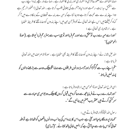
دعا مانگنا اللہ کے حضور عاجزی و انکساری اور بندگی کا اظہار ہے۔دعا کے ذریعے بندہ اپنے رب
سے بخشش، ہدایت، رحمت اور دنیا و آخرت کی بھلائی طلب کرتا ہے۔اللہ تعالیٰ بڑا غفورالرحیم ہے
وہ اپنے بندے سے محبت کرتا ہے وہ جانتا ہے کہ میرے بندے شیطان کے بہکاوے میں آ کر
گناہ کر بیٹھتے ہیں اس لیے اللہ تعالیٰ نے خود قرآن مجید میں اپنے بندوں کو دعا مانگنے کا طریقہ سکھایا
ہے۔ارشاد باری تعالیٰ ہے:
“اور اے میرے رب تو بخش دے اور رحم فرمااور تو ہی سب سے بہتر رحم فرمانیوالا ہے.(سورۃ
المومنون)”
اللہ جل شانہ نے اپنے بندوں کو دعا مانگنے کا طریقہ بھی سکھایا ہے۔سورۃ الاعراف میں اللہ تعالیٰ
فرماتا ہے:
”تم اپنے رب سے گڑ گڑا کر اور آہستہ دونوں طریقوں سے دعا مانگو بیشک وہ حد سے بڑھنے والوں کو
پسند نہیں فرماتا.“
اسی طرح اللہ تعالیٰ سورۃ المومن میں ارشادد فرماتا ہے:
”اور تمہارے رب نے فرمایا مجھ سے دعا کرو میں قبول کروں گا بیشک وہ جو میری عبادت سے
سرکشی کرتے ہیں عنقریب جہنم میں جائیں گے“۔
رسول اللہﷺ ارشاد فرماتے ہیں:
” تمہارا پروردگار باحیا اور سخی ہے، جب اس کا بندہ اس کی جانب دونوں ہاتھوں کو اٹھاتا ہے تو اللہ
تعالیٰ کو اس بات سے حیا آتی ہے کہ انہیں خالی ہاتھ لوٹائے.” (ترمذی)