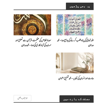
یہ بھی پڑھیں
اللہ تعالیٰ کی پناہ طلب کرنے کی جامع دعا – محمد
سورۂ اخلاص کی عظمت، قرآن سے تعلق اور
عدنان
مساجد کی آبادکاری کی دعا – محمد عدنان
عادت اور انسان کی تقدیر – محمد شفیق اعوان
تمام تحاریر دیکھیں
مصنف کے بارے میں