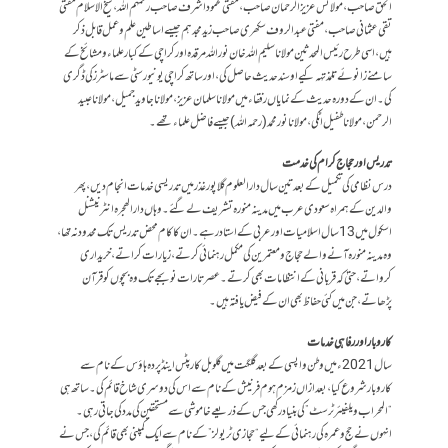
الحق صاحب، مولانس عزیزالرحمان صاحب ،مفتی محمود اشرف صاحب رحمہم اللہ، شیخ الاسلام مفتی
تقی عثمانی صاحب ، مفتی عبدالروف سکھری صاحب زیدمجدہم جیسے اساطین علم و عمل قابل ذکر
ہیں، اسی طرح رئیس المحدثین مولانا سلیم اللہ خان نوراللہ مرقدہ اور کراچی کے کبار علماء و مشائخ کے
سامنے زانوئے تلمذ تہہ کیے او سند حدیث حاصل کی، اور ساتھ کراچی یونیورسٹی سے ماسٹرز کی ڈگری
کی۔ ان کے دورہ حدیث کے نمایاں رفقاء میں مولانا سلمان عزیز ، مولانا جاوید جمیل ،مولانا عبید
الرحمن ، مولانا طفیل اٹکی ، مولانا نور محمد (رحمہ اللہ ) جیسے فاضل علماء تھے۔
تدریس اور حجاج کرام کی خدمت
درس نظامی کی تکمیل کے بعد تین سال دارالعلوم گلاپور غذر میں تدریسی خدمات انجام دیں، پھر
والدین کے ہمراہ سعودی عرب میں مدینہ منورہ تشریف لے گئے۔ وہاں دارالھجرہ انٹرنیشنل
اسکول میں 13 سال اسلامیات اور عربی کے استاد رہے۔ ان کا کام محض تدریس تک محدود نہ تھا،
وہ مدینہ منورہ آنے والے حجاج و معتمرین کی مکمل رہنمائی کرتے، زیارات کراتے، خریداری
کرواتے، حتیٰ کہ قربانی کے انتظامات بھی کرتے۔ عصر تا رات نو بجے تک وہ بچوں کو قرآن
پڑھاتے، جن میں کئی حفاظ بھی ان کے فیض یافتہ ہیں۔
کاروبار اور رفاہی خدمات
سال 2021ء میں وطن واپسی کے بعد گلگت میں گلوبل کارپٹس اینڈ پردہ ہاؤس کے نام سے
کاروبار شروع کیا، بعد ازاں زمزم ہوم فرنیش کے نام سے اس کی دوسری شاخ قائم کی۔ ساتھ ہی
“المحراب ویلفیئر ٹرسٹ” کی بنیاد رکھی جس کے ذریعے خاموشی سے مستحقین کی مدد کی جاتی رہی۔
انہوں نے حج و عمرہ کی رہنمائی کے لیے “حجازی ٹریولز” کے نام سے ایک کمپنی بھی قائم کی، جس نے