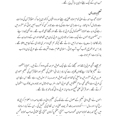
تب ان کے ایک بیٹے وہی پر رہاش پذیر تھے۔
تعلیم و تدریس
مولانا محبوب احمد نے اپنی تمام اولاد یعنی چھ بیٹے اور دو بیٹیوں کو خود ہی پڑھا کر، حفظ قرآن کی دولت
سے مالا مال کروایا تھا۔ یہ بہت بڑی سعادت کی بات ہے جو ہر کسی کو نصیب نہیں ہوتی، مکہ مکرمہ میں
رہنے کی وجہ سے مولانا مقصود کمال کی عربی بولتے تھے اور لکھتے بھی خوب تھے۔ وہ کبھی کبھار اپنے
اس مضمون جو انہوں نے ایک سے زائد شادیوں پر عربی زبان میں لکھا تھا اور ان کے والد ماجد کے
ہاتھ لگا تھا، بڑے پیارے انداز میں سناتے تھے کیونکہ ہم بھی دوسری شادی کے خبط میں مبتلا تھے۔
پھر اس موضوع پر خوب گپ شپ ہوتی۔ اسلامی علوم سے واقفیت کے لیے عربی زبان و ادب
جاننا بہت اہم ہوتا ہے۔
ہم جیسے عجمی عربی پڑھنے اور سمجھنے کے لیے ایک طویل عرصہ تگ و دو کرتے ہیں۔ مولانا مقصود
نے تعلیم کا آغاز اپنے گاؤں گلاپور سے کیا، پھر ابتدائی اسکول کی تعلیم اور حفظ قرآن کی تعلیم سعودی
عربیہ میں مکہ مکرمہ میں حاصل کیا تھا اور ایک طویل عرصہ مدینہ الرسول میں رہے تھے اس لیے ان
کی عربی بہت اچھی تھی، عام گفتگو میں بھی عربی اشعار، ضرب الامثال اور محاوروں کا خوب استعمال
کرتے تھے۔ اور قرآنی یعنی فصیح اور عامیانہ عربی روانی کیساتھ بولتے تھے۔
انہوں نے اعلی دینی تعلیم کے حصول کے لئے ملک کی عظیم دینی درسگاہ جامعہ دارالعلوم کراچی کا
رخ کیا، اور سال ٢٠٠١ کو دورہ حدیث شریف یعنی درس نظامی کی تکمیل کی۔ان کے کبار اساتذہ
میں، شیخ الحدیث مولانا سحبان محمود صاحب، مفتی اعظم پاکستان مفتی رفیع عثمانی صاحب مولانا شمس