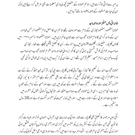
یہ میرے ذاتی تاثرات ہیں، تاہم مولانا کے متعلق کچھ بنیادی معلومات بھی عرض کر دیتے ہیں تاکہ
ان کی حیات مستعار کے جملہ پہلوو سامنے آجائیں۔
خاندانی پس منظر اور والد ماجد
مولانا مقصود ، مقصود حجازی کے نام سے معروف تھے تاہم ان کا اصل نام مقصودالرحمٰن تھا اور
ان کے والد گرامی کا نام مولانا محبوب احمد ہے جو جید عالم دین ہیں۔ مولانا مقصود ١٥ دسمبر ١٩٧٨ء ميں
گاؤں گلاپور، ضلع غذر ، گلگت بلتستان میں پیدا ہوئے ۔ اُن کا تعلق یشکن قبیلے سے تھا۔حجازی
صاحب مرحوم کی خوش قسمتی یہ ہوئی کہ ان کا گھرانہ دینی تھا اور والد مکرم مولانا محبوب احمد صاحب
ایک عالم دین ، اِمام مسجد ، معلم قرآن تھے اس لئے ان کی ترتیب میں دین داری شامل ہوگئی تھی،
مولانا محبوب احمد نے تعلیم کا آغاز اپنے آبائی گاؤں گلاپور سے ہی کیا ۔ قرآن مجید حفظ کرنے کے بعد
دارالعلوم کراچی سے درس نظامی کی تکمیل کرنے کے بعد اعلیٰ تعلیم کے لیے اُم القراء یونیورسٹی مکہ
مکرمہ تشریف لے گئے۔ تعلیم سے فراغت کے بعد مکہ میں ہی رہے اور مسجد کے امام کے طور پر
خدمات انجام دیں۔ اسی طرح مولانا محبوب صاحب حفظہ اللہ، الأنجال پاکستانی سکول مکہ مکرمہ میں
اسلامیات اور عربی کے استاد رہے ہیں۔ اور اہل خانہ سمیت مکہ مکرمہ شفٹ ہوئے اور 38 سال
وہ مقیم رہے۔
انکی اہلیہ مرحومہ کا تعلق بھی گلاپور سے تھا۔وہ ایک نہایت ہی رحم دل ، مہمان نواز اور عبادت گزار
خاتون تھی جس نے زندگی کے اکثر بہاریں مکہ مکرمہ میں گزاری اور آخری سالوں پاکستان منتقل ہوئی
اور زندگی کےآخری ایام شارجہ، متحدہ عرب امارات میں گزارے اور وہی داعی اجل کو لبیک کہا۔