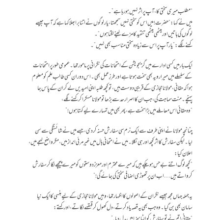
“مطلب میری سختی کا ،آپ پر اثر نہیں ہورہا ہے”۔
میں نے کہا : “حضرت! میں اس کو سختی نہیں سمجھتا، یار لوگوں نے اتنا برا بھلا کہا ہے کہ آپ جیسے
لوگوں کی باتیں اور میٹھی میٹھی تنقید کا مزے لینے لگتا ہوں “۔
کہنے لگے: ” یار آپ پر اس سے زیادہ سختی مناسب بھی نہیں”۔
ایک بار میں کسی ادارے میں گریجویشن کے امتحانات کی نگرانی پر مامور تھا۔ عمومی طور پر امتحانات
کے سلسلے میں میرا رویہ بھی سخت ہوتا ہے اور طرزِ عمل بھی۔ اس دوران کسی طالب علم کو معلوم
ہوا کہ حقانی، مولانا حجازی کے قریبی دوست ہیں، تو کچھ طلبہ اپنی امیدیں لے کر ان کے پاس جا
پہنچے۔ منت سماجت کی، جب ان کا اصرار حد سے بڑھا تو مولانا مسکرا کر کہنے لگے،
“وہ حقانی اس معاملے میں بڑا سخت ہے، پھر بھی میں تمہارے لیے کہتا ہوں!”
چنانچہ مولانا نے اپنی طرف سے ایک نرم سی سفارش حسنہ کر دی، جسے میں نے شائستگی سے سن
لیا۔ لیکن سفارش کا اثر کچھ اور ہی نکلا۔ میں نے امتحانی ہال میں غیر مرئی انداز میں، مگر واضح لہجے میں،
اعلان کیا:
“کچھ لوگ اتنے بے حس ہو چکے ہیں کہ میرے محترم اور معزز دوستوں کو میرے پیچھے لگا کر سفارش
کرواتے ہیں… اب ان پر تھوڑی اضافی سختی کی جائے گی!”
یہ جملہ جہاں مجھ جیسے نگران کے اصولوں کا اظہار تھا، وہیں مولانا حجازی کے لیے ہنسی کا ایک نیا
سامان بھی بن گیا۔ وہ جب بھی یہ قصہ یاد کرتے، دل کھول کر قہقہے لگاتے، اور کہتے:
“حقانی! تم نے تو سفارش کو الٹا سزا میں بدل دیا.”