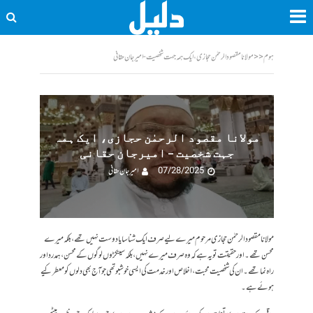
ہوم
<<
مولانا مقصود الرحمٰن حجازی، ایک ہمہ جہت شخصیت - امیرجان حقانی
مولانا مقصود الرحمٰن حجازی، ایک ہمہ
جہت شخصیت – امیرجان حقانی
07/28/2025
امیر جان حقانی
مولانا مقصود الرحمٰن حجازی مرحوم میرے لیے صرف ایک شناسا یا دوست نہیں تھے، بلکہ میرے
محسن تھے۔ اور حقیقت تو یہ ہے کہ وہ صرف میرے نہیں، بلکہ سینکڑوں لوگوں کے محسن، ہمدرد اور
راہ نما تھے۔ ان کی شخصیت محبت، اخلاص اور خدمت کی ایسی خوشبو تھی جو آج بھی دلوں کو معطر کیے
ہوئے ہے۔