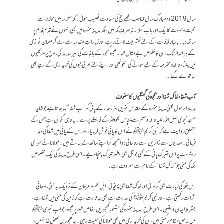
سال 2019 وہ مبارک سال تھا جب مجھے حج کی سعادت نصیب ہوئی۔ مکہ مکرمہ میں مولانا سے
محبت و مودت کا ایک اور باب کھلا۔ نہ صرف مکہ میں، بلکہ مدینہ منورہ میں بھی انہوں نے قدم قدم پر
ساتھ دیا۔ بار بار ملاقات کے لئے تشریف لاتے رہے اور زیاراتِ مقدسہ سے لے کر مہمان نوازی
کے ہر انداز تک، ان کا خلوص بےمثال تھا۔ عجوہ کھجور کے باغات کی سیر، مدینہ کی روح پرور گلیوں
میں چلنا، والدہ محترمہ کے لیے سونے کی انگوٹھی اور اپنے لئے عربی جبوں کی خریداری کے لیے بھی
ساتھ لے گئے۔
آب شفا، خاک شفا اور عجوہ کی گھٹلیوں کا سفوف
مدینۃ الرسول یعنی مدینہ منورہ کے مقدس کنویں بئرِ رُحاء کے پانی کو “ابِ شفا” کہا جاتا ہے جو شاید
مسجد نبوی صل اللہ علیہ والہ وسلم سے پچاس کلومیٹر کے فاصلے پر ہے۔ یہ وہی کنواں ہے جس کے
متعلق روایت ہے کہ نبی کریم ﷺ نے اس کا پانی نوش فرمایا، اور اس کے پانی میں شفا کی دعا
فرمائی۔ صدیوں سے زائرین اسے روحانی دوا سمجھ کر اپنے ساتھ لے جاتے ہیں۔ مولانا نے میری
ریکوسٹ پر اس متبرک پانی کے کئی بوتل بھی بطورِ تبرک پہنچا دیے۔ اسی طرح مدینہ کی ایک مخصوص
جگہ کی مٹی جو “خاکِ شفا” کے نام سے معروف ہے.
اس جگہ کی زیارت بھی کروائی اور خاک شفا بھی پہنچائی، اہلِ علم و عرفان کے نزدیک یہ مٹی روحانی
اثرات رکھتی ہے، اور نبی کریم ﷺ کی حدیث سے بھی یہ ثابت ہے کہ زمین کی مٹی میں شفا ہے،
بشرطِ ایمان و یقین۔ اسی طرح، مدینہ منورہ کی مشہور کھجوریں، خاص طور پر عجوہ، جو طبِ نبوی ﷺ
میں خاص مقام رکھتی ہیں، ان کی خریداری میں بھی مولانا کی معیت رہی۔ یہ کھجوریں محض غذا نہیں،