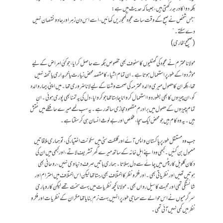
بلکہ دوا کا درجہ رکھتی ہیں، جیسا کہ حدیث میں ہے:
“جس شخص نے صبح کے وقت سات عجوہ کھجوریں کھائیں، اسے اس دن زہر اور جادو نقصان نہیں
دے سکتے۔”
(صحیح بخاری)
مولانا محترم نے عجوہ کی گھٹلیوں کا سفوف بھی مخصوص جگہ سے حاصل کرایا، جو کئی امراض کے لیے
مؤثر دوا کے طور پر استعمال ہوتا ہے۔ ان تمام اشیاء کا مقصد محض زیارت یا خریداری یا تحفہ نہیں
تھا، بلکہ ان کا حصول میری والدہ محترمہ کی صحت و شفا کے لیے لانا ضروری تھا۔ میں اپنی بیمار والدہ
کو، ان چیزوں کا بھی بطور دوا استعمال کروانا چاہتا تھا جو کروایا، دل کی یہ تمنا بھی پوری ہوئی۔ ان
تمام چیزوں کے حصول میں برادرم مقصود حجازی ساتھ رہے۔ یہ سب لمحے میرے حافظے میں نقش
ہیں۔ یہ وہ کام ہیں جو محض ایک سچا، مخلص اور بےلوث انسان ہی کر سکتا ہے۔
جب وہ مستقل طور پر پاکستان واپس آئے اور گلگت سٹی میں سکونت اختیار کی، تو ہماری ملاقاتیں
معمول بن گئیں۔ کبھی وہ اپنے اہلِ خانہ کے ساتھ میرے گھر تشریف لاتے، اور کبھی میں ان کی
دکان گلوبل کارپٹس میں چائے سے دل بہلاتا۔ ہماری باتیں صرف دنیاوی نہیں، روحانی بھی
ہوتیں تھیں اور نظریاتی بھی۔ اور فکر و نظر کا اختلاف بھی رہتا تھا لیکن اس اختلاف میں احترام اور
شائستگی تھی اور محبت کا سیل رواں بھی۔ مولانا کچھ نظریات میں بہت سخت تھے لیکن کاروباری
سرگرمیوں نے اس حوالے سے سماجی طور پر انہیں بہت نرم بنایا تھا مگر ان کے نظریات اور فکر و
نظر میں کمی نہیں آئی تھی۔