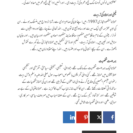
سینکڑوں لوگوں کو مناسکِ حج و عمرہ کی تربیت دی۔ اور انہیں ادائیگی حج و عمر میں معاونت کی۔
فیملی اور اولاد کی تربیت
مولانا مقصود حجازی 1997ء میں اپنے تایا کی صاحبزادی سے رشتہ ازدواج میں منسلک ہوئے۔ ان
کی اہلیہ محترمہ بھی نیک سیرت اور سادہ طبع خاتون ہیں۔ اللہ تعالیٰ نے چار بیٹے اور دو بیٹیوں سے
نوازا۔ بیٹوں کے نام حافظ حسین مقصود ، حافظ حذیفہ مقصود، معاویہ مقصود،اور ریان ہیں۔ اور بیٹیاں
مناہل اور لُجَین ہیں۔ اولاد کی تربیت، تعلیم اور ذہنی تشکیل میں مولانا حجازیؒ نے گہرے نقوش
چھوڑے۔ ان کے بچے انتہائی باادب اور ملنسار ہیں۔اللہ اپنے حفظ و امان میں رکھے۔
ہمہ جہت شخصیت
مولانا ایک ہمہ جہت شخصیت کے مالک تھے، جو دینی، تعلیمی، تبلیغی، سیاحتی، تفریحی اور تنظیمی
صلاحیتوں میں ممتاز تھے۔ کئی دینی تحریکوں بالخصوص اصحاب رسول صلی اللہ علیہ وسلم و آل بیت
رضوان علیہم اجمعین کی دفاع کرنے والی جماعتوں کے قریبی تھے اور ان کی ممتاز شخصیات کے
ساتھ ذاتی تعلقات رکھتے تھے۔ان کا کتب خانہ نایاب کتب کا خزینہ ہے۔ مولانا فٹبال کے بے حد
شوقین تھے، اور “الاتحاد” ٹیم کے مداح تھے۔ ان کے حلقۂ احباب میں معروف سیاسی، سرکاری،
سماجی،علمی، اور دینی شخصیات شامل تھی.