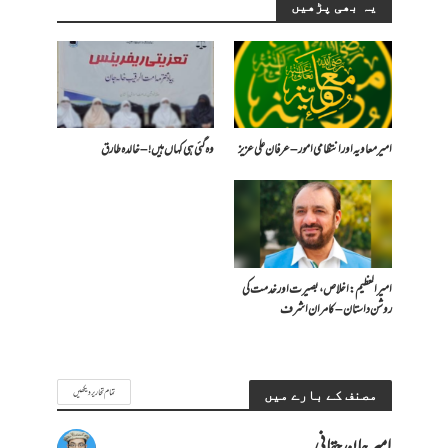
یہ بھی پڑھیں
امیر معاویہ اور انتظامی امور – عرفان علی عزیز
وہ گئی ہی کہاں ہیں! – خالدہ طارق
امیر العظیم: اخلاص، بصیرت اور خدمت کی
روشن داستان – کامران اشرف
تمام تحاریر دیکھیں
مصنف کے بارے میں
امیر جان حقانی