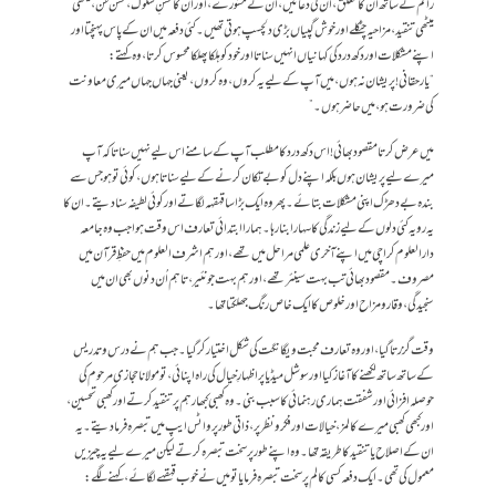
راقم کے ساتھ ان کا تعلق، ان کی دعائیں، ان کے مشورے، اور ان کا حسنِ سلوک، حسن ظن، میٹھی
میٹھی تنقید، مزاحیہ چٹکلے اور خوش گپیاں بڑی دلچسپ ہوتی تھیں۔ کئی دفعہ میں ان کے پاس پہنچتا اور
اپنے مشکلات اور دکھ درد کی کہانیاں انہیں سناتا اور خود کو ہلکا پھلکا محسوس کرتا، وہ کہتے:
“یار حقانی! پریشان نہ ہوں، میں آپ کے لیے یہ کروں، وہ کروں، یعنی جہاں جہاں میری معاونت
کی ضرورت ہو، میں حاضر ہوں۔”
میں عرض کرتا مقصود بھائی! اس دکھ درد کا مطلب آپ کے سامنے اس لیے نہیں سناتا کہ آپ
میرے لیے پریشان ہوں بلکہ اپنے دل کو بے تکان کرنے کے لیے سناتا ہوں، کوئی تو ہو جس سے
بندہ بے دھڑک اپنی مشکلات بتائے۔ پھر وہ ایک بڑا سا قہقہہ لگاتے اور کوئی لطیفہ سنا دیتے۔ ان کا
یہ رویہ کئی دلوں کے لیے زندگی کا سہارا بنا رہا۔ ہمارا ابتدائی تعارف اس وقت ہوا جب وہ جامعہ
دارالعلوم کراچی میں اپنے آخری علمی مراحل میں تھے، اور ہم اشرف العلوم میں حفظِ قرآن میں
مصروف۔ مقصود بھائی تب بہت سینئر تھے، اور ہم بہت جونئیر، تاہم اُن دنوں بھی ان میں
سنجیدگی، وقار و مزاح اور خلوص کا ایک خاص رنگ جھلکتا تھا۔
وقت گزرتا گیا، اور وہ تعارف محبت و یگانگت کی شکل اختیار کر گیا۔ جب ہم نے درس و تدریس
کے ساتھ ساتھ لکھنے کا آغاز کیا اور سوشل میڈیا پر اظہارِ خیال کی راہ اپنائی، تو مولانا حجازی مرحوم کی
حوصلہ افزائی اور شفقت ہماری رہنمائی کا سبب بنی۔ وہ کھبی کبھار ہم پر تنقید کرتے اور کھبی تحسین،
اور کبھی کھبی میرے کالمز، خیالات اور فکر و نظر پر ، ذاتی طور پر واٹس ایپ میں تبصرہ فرما دیتے۔ یہ
ان کے اصلاح یا تنقید کا طریقہ تھا۔ وہ اپنے طور پر سخت تبصرہ کرتے لیکن میرے لیے یہ چیزیں
معمول کی تھی۔ ایک دفعہ کسی کالم پر سخت تبصرہ فرمایا تو میں نے خوب قہقہے لگائے، کہنے لگے: