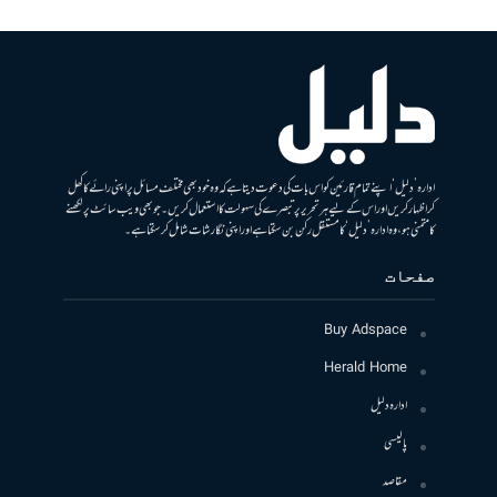
ادارہ ’دلیل‘ اپنے تمام قارئین کو اس بات کی دعوت دیتا ہے کہ وہ خود بھی مختلف مسائل پر اپنی رائے کا کھل
کر اظہار کریں اور اس کے لیے ہر تحریر پر تبصرے کی سہولت کا استعمال کریں۔ جو بھی ویب سائٹ پر لکھنے
کا متمنی ہو، وہ ادارہ ’دلیل‘ کا مستقل رکن بن سکتا ہے اور اپنی نگارشات شامل کرسکتا ہے۔
صفحات
Buy Adspace
Herald Home
ادارہ دلیل
پالیسی
مقاصد