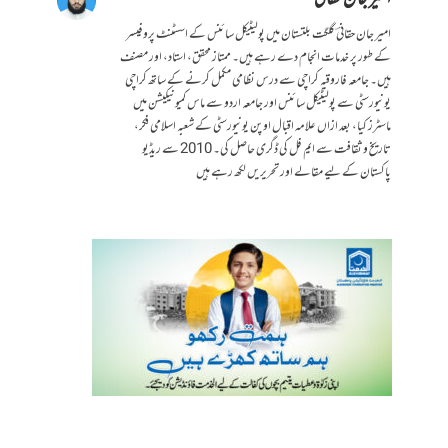
امیر جان حقانیؔ گلگت بلتستان میں پولیٹیکل سائنس کے اسسٹنٹ پروفیسر
کے طور پر خدمات انجام دے رہے ہیں۔ ممتاز محقق، استاد، اور مصنف
ہیں۔ جامعہ فاروقیہ کراچی سے درس نظامی مکمل کرنے کے ساتھ کراچی
یونیورسٹی سے پولیٹیکل سائنس اور جامعہ اردو سے ماس کمیونیکیشن میں
ماسٹرز کیا، بعد ازاں علامہ اقبال اوپن یونیورسٹی کے شعبہ اسلامی فکر،
تاریخ و ثقافت سے ایم فل کی ڈگری حاصل کی۔ 2010 سے ریڈیو
پاکستان کے لیے مقالے اور تحریریں لکھ رہے ہیں