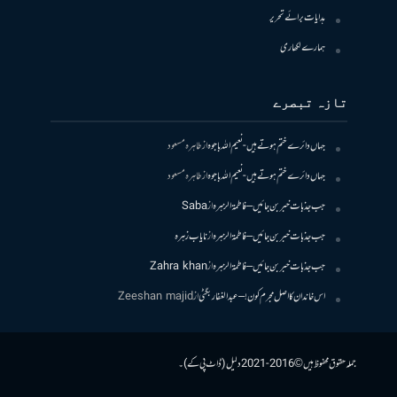
ہدایات برائے تحریر
ہمارے لکھاری
تازہ تبصرے
جہاں دائرے ختم ہوتے ہیں- نعیم اللہ باجوہ
از
طاہرہ مسعود
جہاں دائرے ختم ہوتے ہیں- نعیم اللہ باجوہ
از
طاہرہ مسعود
جب جذبات خبر بن جائیں – فاطمۃالزہرہ
از
Saba
جب جذبات خبر بن جائیں – فاطمۃالزہرہ
از
نایاب زہرہ
جب جذبات خبر بن جائیں – فاطمۃالزہرہ
از
Zahra khan
اس خاندان کا اصل مجرم کون! – عبدالغفار بگٹی
از
Zeeshan majid
جملہ حقوق محفوظ ہیں © 2016-2021 دلیل (ڈاٹ پی کے)۔