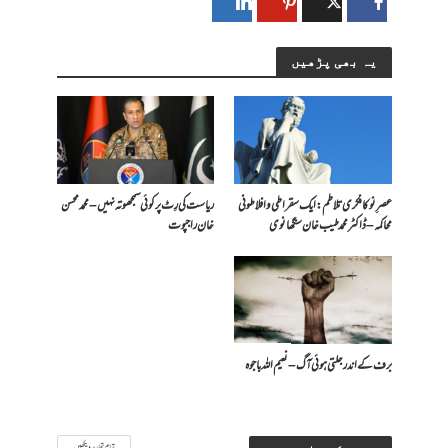
یہ بھی پڑھیں
عصرِ نو کا فکری تلاطم: ایک سقراطی و افلاطونی
ریاست کی رِٹ پر کوئی سمجھوتہ نہیں – محمد محسن
محاکمہ – ڈاکٹر محمد طیب خان سنگھانوی
خان راجپوت
برف کے اندر جلتی ہوئی آگ – نعیم اللہ باجوہ
تمام تحاریر دیکھیں