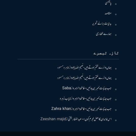
پالیسی
مقاصد
ہدایات برائے تحریر
ہمارے لکھاری
تازہ تبصرے
جہاں دائرے ختم ہوتے ہیں- نعیم اللہ باجوہ
از
طاہرہ مسعود
جہاں دائرے ختم ہوتے ہیں- نعیم اللہ باجوہ
از
طاہرہ مسعود
جب جذبات خبر بن جائیں – فاطمۃالزہرہ
از
Saba
جب جذبات خبر بن جائیں – فاطمۃالزہرہ
از
نایاب زہرہ
جب جذبات خبر بن جائیں – فاطمۃالزہرہ
از
Zahra khan
اس خاندان کا اصل مجرم کون! – عبدالغفار بگٹی
از
Zeeshan majid