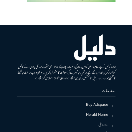
ادارہ ’دلیل‘ اپنے تمام قارئین کو اس بات کی دعوت دیتا ہے کہ وہ خود بھی مختلف مسائل پر اپنی رائے کا کھل
کر اظہار کریں اور اس کے لیے ہر تحریر پر تبصرے کی سہولت کا استعمال کریں۔ جو بھی ویب سائٹ پر لکھنے
کا متمنی ہو، وہ ادارہ ’دلیل‘ کا مستقل رکن بن سکتا ہے اور اپنی نگارشات شامل کرسکتا ہے۔
صفحات
Buy Adspace
Herald Home
ادارہ دلیل