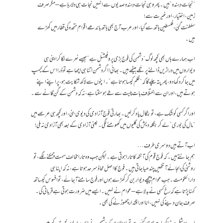
“نجات دہندہ” ہیں۔ پھر وہی نجات دہندہ صدیوں سے انہیں نجات ہی دلا رہا ہے – مگر صرف
زمین، اختیار، اور غیرت سے!
سلطنت گئی، فلسطین ہاتھ سے گیا، اور عرب آج بھی ہاتھ باندھے اقوامِ متحدہ کی قطار میں کھڑے
ہیں۔
اب ہمارے ہاں بھی کچھ لوگ “دشمن کی فوج بڑی پروفیشنل ہے” جیسے نعرے لگا کر اپنی ہی
دیواروں میں دراڑیں ڈالنے پر تُلے بیٹھے ہیں۔ بھائی! اگر دشمن اتنا ہی اچھا ہے تو ذرا اس کے کیمپ
میں جا کر دکھا دو، پھر پتہ چلے گا کہ “ظلم کیسا ہوتا ہے”۔ اپنوں سے لاکھ شکایت ہو، پر اپنے اپنے
ہوتے ہیں، اور ان سے اختلاف بات چیت سے طے ہو سکتا ہے، نہ کہ دشمن کے گن گانے سے۔
اور اگر کسی کو شک ہے، تو بنگال یاد کر لیں۔ بھارتی فوج آزادی کی دیوی بنی، اور کچھ ہی عرصے میں
“مال کی بوری” لے کر بنگلہ دیش کی گلیوں میں گھومنے لگی۔ یعنی آزادی کے بعد بھی آزادی نہ ملی!
اب آتے ہیں دوسری طرف…
ہم جانتے ہیں۔ کہ فوج قوم کی آنکھ کا تارا ہوتی ہے۔ لیکن جب وہ تارا مخالف سمت چمکنے لگے، تو
روشنی کی بجائے آنکھیں چندھیا جاتی ہیں۔ فوج کا اصل محاذ سرحد ہوتا ہے، نہ کہ اپنا ہی
دارالحکومت۔ جب عوام پیچھے دیوار بن کر کھڑے ہوں اور فوج سامنے آ جائے، تو افسوس کیساتھ
کہنا پڑتا ہے کہ رخ کسی نے بدلا ہے – عوام نے نہیں۔ ایسے میں ضرورت ہوتی ہے قربانی کی۔
صرف جان دینے کی نہیں، انا اور اقتدار چھوڑنے کی بھی۔