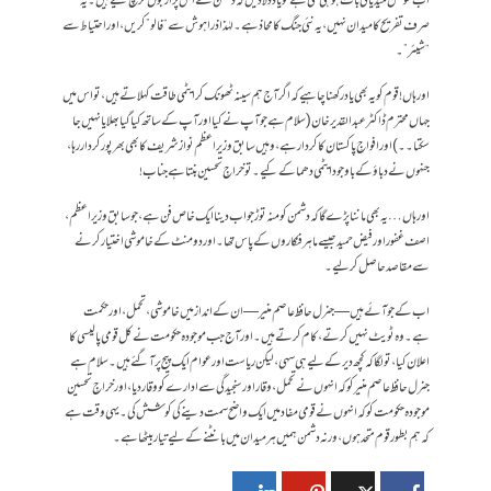
اب سوشل میڈیا کی بات ہو ہی گئی ہے تو یاد دلادیں کہ دشمن نے اس پر اربوں خرچ کیے ہیں۔ یہ
صرف تفریح کا میدان نہیں، یہ نئی جنگ کا محاذ ہے۔ لہٰذا ذرا ہوش سے “فالو” کریں، اور احتیاط سے
“شیئر”۔
اور ہاں! قوم کو یہ بھی یاد رکھنا چاہیے کہ اگر آج ہم سینہ ٹھونک کر ایٹمی طاقت کہلاتے ہیں، تو اس میں
جہاں محترم ڈاکٹر عبد القدیر خان ( سلام ہے جو آپ نے کیا اور آپ کے ساتھ کیا گیا بھلایا نہیں جا
سکتا ۔۔)اور افواجِ پاکستان کا کردار ہے، وہیں سابق وزیراعظم نواز شریف کا بھی بھرپور کردار رہا،
جنہوں نے دباؤ کے باوجود ایٹمی دھماکے کیے۔ تو خراجِ تحسین بنتا ہے جناب!
اور ہاں… یہ بھی ماننا پڑے گا کہ دشمن کو منہ توڑ جواب دینا ایک خاص فن ہے، جو سابق وزیراعظم،
اصف غفور اور فیض حمید جیسے ماہر فنکاروں کے پاس تھا۔اور دو منٹ کے خاموشی اختیار کرنے
سے مقاصد حاصل کرلیے ۔
اب کے جو آئے ہیں — جنرل حافظ عاصم منیر — ان کے انداز میں خاموشی، تحمل، اور حکمت
ہے۔ وہ ٹویٹ نہیں کرتے، کام کرتے ہیں۔ اور آج جب موجودہ حکومت نے کل قومی پالیسی کا
اعلان کیا، تو لگا کہ کچھ دیر کے لیے ہی سہی، لیکن ریاست اور عوام ایک پیج پر آ گئے ہیں۔ سلام ہے
جنرل حافظ عاصم منیر کو کہ انہوں نے تحمل، وقار اور سنجیدگی سے ادارے کو وقار دیا، اور خراجِ تحسین
موجودہ حکومت کو کہ انہوں نے قومی مفاد میں ایک واضح سمت دینے کی کوشش کی۔ یہی وقت ہے
کہ ہم بطور قوم متحد ہوں، ورنہ دشمن ہمیں ہر میدان میں بانٹنے کے لیے تیار بیٹھا ہے۔