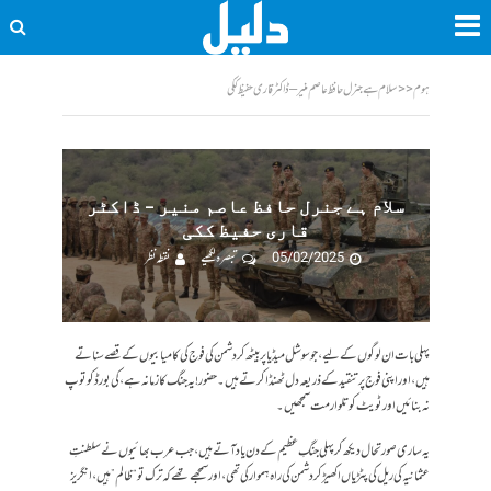
ہوم
<<
سلام ہے جنرل حافظ عاصم منیر – ڈاکٹر قاری حفیظ ککی
سلام ہے جنرل حافظ عاصم منیر – ڈاکٹر
قاری حفیظ ککی
05/02/2025
تبصرہ لکھیے
نقطہ نظر
پہلی بات ان لوگوں کے لیے، جو سوشل میڈیا پر بیٹھ کر دشمن کی فوج کی کامیابیوں کے قصے سناتے
ہیں، اور اپنی فوج پر تنقید کے ذریعہ دل ٹھنڈا کرتے ہیں۔ حضور! یہ جنگ کا زمانہ ہے، کی بورڈ کو توپ
نہ بنائیں اور ٹویٹ کو تلوار مت سمجھیں۔
یہ ساری صورتحال دیکھ کر پہلی جنگِ عظیم کے دن یاد آتے ہیں ،جب عرب بھائیوں نے سلطنتِ
عثمانیہ کی ریل کی پٹڑیاں اکھیڑ کر دشمن کی راہ ہموار کی تھی، اور سمجھے تھے کہ ترک تو “ظالم” ہیں، انگریز