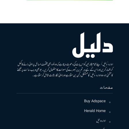
ادارہ ’دلیل‘ اپنے تمام قارئین کو اس بات کی دعوت دیتا ہے کہ وہ خود بھی مختلف مسائل پر اپنی رائے کا کھل
کر اظہار کریں اور اس کے لیے ہر تحریر پر تبصرے کی سہولت کا استعمال کریں۔ جو بھی ویب سائٹ پر لکھنے
کا متمنی ہو، وہ ادارہ ’دلیل‘ کا مستقل رکن بن سکتا ہے اور اپنی نگارشات شامل کرسکتا ہے۔
صفحات
Buy Adspace
Herald Home
ادارہ دلیل