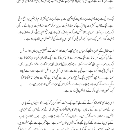
ہے۔ ان کا کہنا ہے کہ یہ باتیں بھی بنیادی ضروریات ہیں، سب کچھ بس روٹی کپڑا اور مکان ہی نہیں
ہے۔
ایک ہوتی ہے بیمار ذہنیت، بیمار ذہنیت کی اچھی بات یہ ہے کہ بیماری اکثر تمام فریقین پر واضح ہوتی
ہے۔ ایک غالب اکثریت چاہتی ہے کہ بیمار ذہنیت تبدیل ہو کر صحت مند ذہنیت بن جائے۔ لیکن
ایک ہوتا ہے خبط۔ اس میں مبتلا شخص اور گروہ پر اپنی ذہنی بیماری واضح نہیں ہوتی، بلکہ وہ اپنی بیمار
ذہنیت کو دراصل ایک معیار سمجھ کر باقیوں کو بھی اس پر لانے کی کوشش میں لگا رہا رہتا ہے۔
اب مثال کے طور پر دیکھیے کہ میاں بیوی جیسے محبت اور الفت کے تعلق میں، جہاں دو انسانوں
نے مل کر ایک گھر بنانا ہے، ایک دوسرے کا لباس بننا ہے، ایک خاندان کو پروان چڑھانا ہے،
ایک دوسرے پر اپنی محنت سے کمایا اور جوڑا ہوا رزق (جو مال بھی ہو سکتا ہے، وقت بھی، پیار بھی،
توجہ بھی) نچھاور کرنا ہے، سب کچھ بانٹنا ہے، اور اس عمل میں جو “کُل” بننا ہے وہ جزو سے زیادہ
ہونا ہے۔۔۔ایسے تعلق میں ایک فریق دوسرے سے کچھ لیتا ہے تو اسے وہ لینا “مانگنا تانگنا”
لگے، اسے لگے کہ وہ ہاتھ پھیلا رہا ہے، اسے لگے کہ اس کی عزت نفس تار تار ہو رہی ہے۔۔۔یہ
کیسا گھمبیر اور رنجیدہ کرنے والا نفسیاتی عارضہ ہے!!
اس بیماری کا اندازہ کرنے کے لیے آپ ایک منٹ تصور کریں کہ ایک لڑکا اپنی ماں کے پاس
جائے اور اس سے کہے کہ ماں اپنے ہاتھ کا پراٹھا کھلا دو، تو پراٹھا کھاتے ہوئے اس کے حلق میں
پھنس جائے اور اسے لگے کہ اس نے تو ماں کے آگے ہاتھ پھیلا دیے ہیں۔ پھر یہ لڑکا اپنے باپ
کے پاس جائے اور کہے کہ پاپا مجھے ورک پلیس پر فلاں مسئلہ ہے اپنے تجربے سے مجھے مشورہ دیں،
اور مشورہ لیتے ہوئے اسے لگے کہ اسے بھیک مل رہی ہے۔ پھر یہ اپنے بھائی یا بہن کے پاس بیٹھ کر