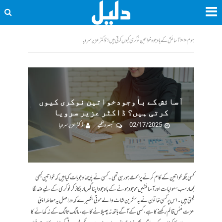
ہوم
<<
آسائش کے باوجودخواتین نوکری کیوں کرتی ہیں؟ ڈاکٹر عزیر سرویا
آسائش کے باوجودخواتین نوکری کیوں
کرتی ہیں؟ ڈاکٹر عزیر سرویا
02/17/2025
تبصرہ لکھیے
ڈاکٹر عزیر سرویا
کسی جگہ خواتین کے کام کرنے پر بحث ہو رہی تھی۔ کسی نے پوچھا وجوہات کیا ہیں کہ خواتین کبھی
کبھار سب سہولیات اور آسائشیں موجود ہونے کے باوجود اپنا گھر بار بگاڑ کر نوکری کے لیے ضد لگا
لیتی ہیں۔ اس پر کسی خاتون نے یہ سکرین شاٹ والے موتی بکھیرے کہ دراصل یہ معاملہ اپنی
عزت نفس قائم رکھنے کا ہے، کسی کے آگے ہاتھ نہ پھیلانے کا ہے، مانگ تانگ کے نہ کھانے کا