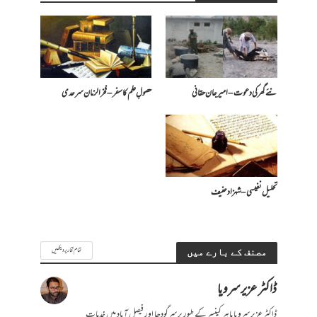
نئے گھر کی دعوت – امیرجان حقانی
حصولِ علم کا سفر – فخرالزمان سرحدی
تحلیل نفیسی – شہزاد حنیف
تمام تحاریر دیکھیں
مصنف کے بارے میں
ڈاکٹر عزیر سرویا
ڈاکٹر عزیر سرویا ماہر کینسر کے طور پر سرگودھا اور فیصل آباد میں خدمات