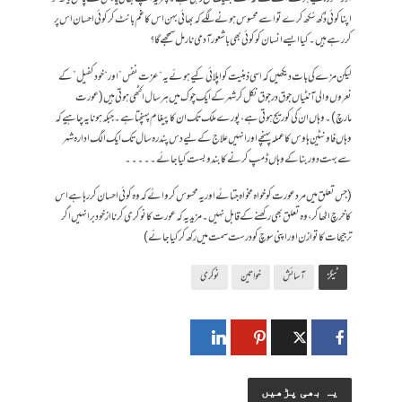
اپنا کوئی دُکھ سُکھ کرے تو اسے محسوس ہونے لگے کہ بھائی بہن اس کا غم بانٹ کر کوئی احسان اس پر
کر رہے ہیں۔ کیا ایسے انسان کو کوئی بھی باشعور آدمی نارمل سمجھے گا؟
لیکن مزے کی بات دیکھیں کہ اسی ذہنیت کو اپلائی کیے ہوئے یہ “عزت نفس” اور “خود کفیل” کے
نعروں والی آنٹیاں جوق در جوق نکل کر شہر کے ایک چوک میں ہر سال اکٹھی ہوتی ہیں (عورت
مارچ)۔ وہاں ان کی کوریج ہوتی ہے، پورے ملک تک ان کا پیغام پہنچتا ہے۔ جبکہ ہونا یہ چاہیے کہ
وہاں فاونٹین ہاوس کا عملہ پہنچے اور انہیں علاج کے لیے دس پندرہ سال تک ایک الگ ادارہ شہر
سے بہت دور بنا کے وہاں ڈمپ کرنے کا بندوبست کیا جائے۔۔۔۔۔
(جس تعلق میں مرد عورت کو خواہ مخواہ جتائے اور یہ محسوس کروائے کہ وہ کوئی احسان کر رہا ہے اس
کا خرچ اٹھا کر، وہ تعلق بھی رکھنے کے قابل نہیں۔ مزید یہ کہ عورت کا نوکری کرنا از خود برا نہیں اگر
ترجیحات کا توازن اور اپنی سوچ کو درست سمت میں رکھ کر کیا جائے)
ٹیگز
آسائش
خواتین
نوکری
یہ بھی پڑھیں