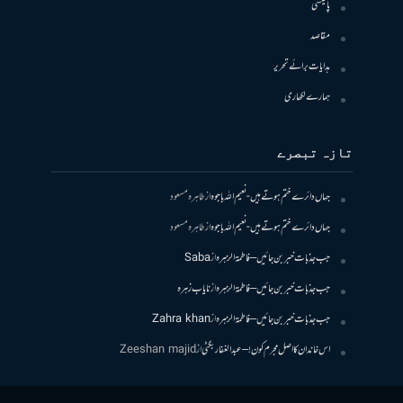
پالیسی
مقاصد
ہدایات برائے تحریر
ہمارے لکھاری
تازہ تبصرے
جہاں دائرے ختم ہوتے ہیں- نعیم اللہ باجوہ
از
طاہرہ مسعود
جہاں دائرے ختم ہوتے ہیں- نعیم اللہ باجوہ
از
طاہرہ مسعود
جب جذبات خبر بن جائیں – فاطمۃالزہرہ
از
Saba
جب جذبات خبر بن جائیں – فاطمۃالزہرہ
از
نایاب زہرہ
جب جذبات خبر بن جائیں – فاطمۃالزہرہ
از
Zahra khan
اس خاندان کا اصل مجرم کون! – عبدالغفار بگٹی
از
Zeeshan majid