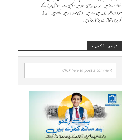
انجام دیتے ہیں۔ سماجی و مذہبی امور میں دلچسپی ہے۔ سوشل میڈیا کے
معروف لکھاریوں میں سے ہیں۔ وسیع حلقہ قارئین رکھتے ہیں۔ ان کی
تحریریں شوق سے پڑھتی جاتی ہیں
تبصرہ لکھیے
Click here to post a comment