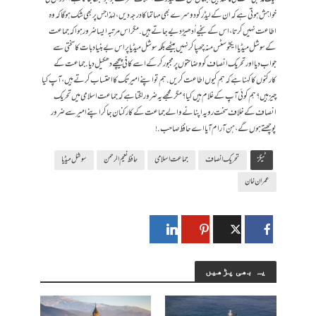
خواہش ہوتی ہے کہ ان کے لیڈر کو دوسرے بھی مہاتما کا درجہ دیں ، لہٰذا جس پر بھی شک ہوگا کہ وہ
اطاعت نہیں کرتا ، اس کے بخیے اُدھیڑ دیے جاتے ہیں . مگر اس مرتبہ ایسا ضرور ہوا کہ جماعت
کے سوشل میڈیا ایکٹوسٹس منہ چھپا کر نہیں بیٹھے بلکہ سوشل میڈیا پر اس بے بنیاد بات کا سختی سے
جواب دیا اورتحریک انصاف کو وضاحتوں پر مجبور کرکے اسے کافی پیچھے دھکیل دیا . جماعت کے
کارکنوں کا کہنا ہے کہ ہم کیوں اطاعت کریں . ہم تو اپنے امیر تک کا احتساب کرتے ہیں، آپ کیا
چیز ہیں؟ ہم کوئی آپ کے غلام ہیں کیا ؟ مگر مجھے یہ ضرور لگتا ہے کہ جماعت اسلامی میں تحریک
انصاف کے خلاف سخت رویہ اپنانے والے جماعت کے کارکنان جا کر اپنے امیر سےضرور
پوچھتے ہوں گے،ہن آرام آیا اے حافظ صاحب.!
ٹیگز
تحریک انصاف
جماعت اسلامی
حافظ نعیم الرحمن
سوشل میڈیا
عمران خان
یہ بھی پڑھیں