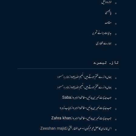
ادارہ دلیل
پالیسی
مقاصد
ہدایات برائے تحریر
ہمارے لکھاری
تازہ تبصرے
جہاں دائرے ختم ہوتے ہیں- نعیم اللہ باجوہ
از
طاہرہ مسعود
جہاں دائرے ختم ہوتے ہیں- نعیم اللہ باجوہ
از
طاہرہ مسعود
جب جذبات خبر بن جائیں – فاطمۃالزہرہ
از
Saba
جب جذبات خبر بن جائیں – فاطمۃالزہرہ
از
نایاب زہرہ
جب جذبات خبر بن جائیں – فاطمۃالزہرہ
از
Zahra khan
اس خاندان کا اصل مجرم کون! – عبدالغفار بگٹی
از
Zeeshan majid