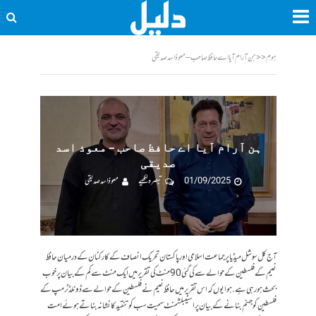
ہوم
<<
ہن آرام آیا اے حافظ صاحب – معوذ اسد صدیقی
ہن آرام آیا اے حافظ صاحب – معوذ اسد
صدیقی
01/09/2025
تبصرہ لکھیے
معوذ اسد صدیقی
آج کل سوشل میڈیا پر جماعت اسلامی اور پاکستان تحریک انصاف کے کارکنان کے درمیان حافظ
نعیم کے فلسطین کے حوالے سے کی گئی 90 منٹ کی تقریر میں ایک منٹ سے کم کے بیان پر خوب
بحث ہورہی ہے. ہوا یوں کہ اس تقریر میں حافظ نعیم نے فلسطین کے حوالے سے ڈونلڈ ٹرمپ کے
فلسطین کو جہنم بنانے کے بیان پر اسٹیبلشمنٹ سمیت سب کو تنقید کا نشانہ بناتے ہوئے امت