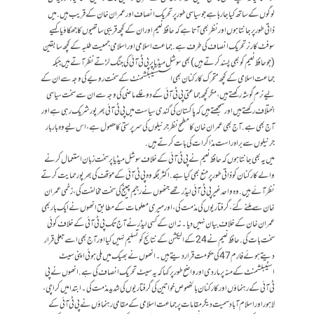
لوگوں کے ساتھ کیا جارہا ہے جو سیاسی طور پر تحریک انصاف اور عمران خان کے قریب ہیں .میں
ذاتی طور پر جانتا ہوں اور نظر بھی آتا ہے کہ حافظ نعیم اور ان کے کچھ قریبی ساتھیوں کا جھکاؤ یا کہیے
سوفٹ کارنر تحریک انصاف کی طرف ہے . جماعت اسلامی اوراسلامی جمعیت طلبہ کے کچھ سابقین
(جو حافظ نعیم کو بھی پسند کرتے ہیں) بھی سوشل میڈیا پرپی ٹی آئی کی جنگ لڑتے نظر آتے ہیں جبکہ
جماعت اسلامی کے کچھ متحرک کارکنان بھی اسسٹیبلشمنٹ کے سخت رویے کی وجہ سے ان کے
لیے نرم گوشہ رکھتے ہیں،مگر کچھ جماعتی پی ٹی آئی کے دوغلے ماضی کی وجہ سے ان سے سخت سیاسی
اختلاف رکھتے ہیں اور سمجھتے ہیں کہ پاکستان کی گندی سیاست میں پی ٹی آئی بھر پور شریک رہی ہے اور
آج بھی ہے . آج بھی عمران خان کا مطمح نظر جرنیلوں کی سرپرستی کا حصول ہے، اس لیے وہ بار بار
جرنیلوں سےبراہ راست مذاکرات کی بات کرتے ہیں.
میں یہ بھی جانتا ہوں کہ حافظ نعیم نے پی ٹی آئی کے خلاف سوشل میڈیا پر سخت زبان استعمال کرنے
والے کارکنان کو ذاتی طور پر منع بھی کیا ہے. اکثر جگہ وہ پی ٹی آئی کے مؤقف کی بھر پور حمایت کرتے
نظر آئے ہیں. وہ واحد غیر پی ٹی آئی لیڈر تھے جنھوں نے رجیم چینج کی سخت مخالفت کی، زخمی عمران
خان سے ملنے گئے، گرفتاریوں کی مذمت کی، اور میری معلومات کے مطابق انھوں نے ایک بار بھی
عمران خان کے خلاف بیان نہیں دیا۔ نہ ان کے کسی لیڈر نے آج تک پی ٹی آئی کے خلاف کوئی
سخت بات کی. حافظ نعیم نے 24 کے الیکشن کے نتائج کو تسلیم نہیں کیا اور آج بھی اسے جعلی قرار
دیتے ہوئے فارم 47 کی حکومت قرار دیتے ہیں۔ انھوں نے بھیک میں ملی ہوئی اپنی سیٹ
اسٹیبلشمنٹ کے منہ پر مار دی اور واضح طور پر کہا کہ یہ سیٹ تحریک انصاف کی ہے. انھوں نے پی
ٹی آئی کے رہنماؤں اور کارکنان بالخصوص خواتین کی گرفتاریوں کی شدید مذمت کی۔ابتدا میں کراچی،
لاہور اوراسلام‌آباد سمیت دیگر مقامات پر جماعت اسلامی کے مقامی رہنماؤں نے پی ٹی آئی کے