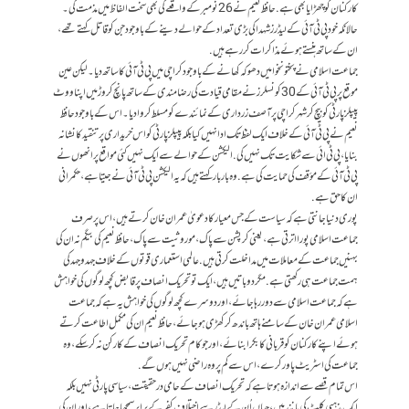
کارکنان کو چھڑایا بھی ہے . حافظ نعیم نے 26 نومبر کے واقعے کی بھی سخت الفاظ میں مذمت کی۔
حالانکہ خود پی ٹی آئی کے لیڈرز شہدا کی بڑی تعداد کے حوالے دینے کے باوجود جن کو قاتل کہتے تھے،
ان کے ساتھ ہنستے ہوئے مذاکرات کررہے ہیں.
جماعت اسلامی نے پختونخوا میں دھوکہ کھانے کے باوجود کراچی میں پی ٹی آئی کا ساتھ دیا۔ لیکن عین
موقع پر پی ٹی آئی کے30 کونسلرز نے مقامی قیادت کی رضامندی کے ساتھ پانچ کروڑ میں اپنا ووٹ
پیپلزپارٹی کو بیچ کرشہر کراچی پرآصف زرداری کے نمائندے کو مسلط کروا دیا۔ اس کے باوجود حافظ
نعیم نے پی ٹی آئی کے خلاف ایک لفظ تک ادا نہیں کیا بلکہ پیپلزپارٹی کو اس خریداری پر تنقید کا نشانہ
بنایا ، پی ٹی ائی سے شکایت تک نہیں کی. الیکشن کے حوالے سے ایک نہیں کئی مواقع پر انھوں نے
پی ٹی آئی کے مؤقف کی حمایت کی ہے. وہ بار بار کہتے ہیں کہ یہ الیکشن پی ٹی آئی نے جیتا ہے، حکمرانی
ان کا حق ہے.
پوری دنیا جانتی ہے کہ سیاست کے جس معیار کا دعویٰ عمران خان کرتے ہیں، اس پر صرف
جماعت اسلامی پورا اترتی ہے، یعنی کرپشن سے پاک ،موروثیت سے پاک، حافظ نعیم کی بیگم نہ ان کی
بہنیں جماعت کے معاملات میں مداخلت کرتی ہیں. عالمی استعماری قوتوں کے خلاف جہد و جہد کی
ہمت جماعت ہی رکھتی ہے. مگر دو باتیں ہیں، ایک تو تحریک انصاف پر قابض کچھ لوگوں کی خواہش
ہے کہ جماعت اسلامی سے دور رہا جائے ، اور دوسرے کچھ لوگوں کی خواہش یہ ہے کہ جماعت
اسلامی عمران خان کے سامنےہاتھ باندھ کر کھڑی ہو جائے، حافظ نعیم ان کی مکمل اطاعت کرتے
ہوئے اپنے کارکنان کو قربانی کا بکرا بنائے، اور جو کام تحریک انصاف کے کارکن نہ کرسکے، وہ
جماعت کی اسٹریٹ پاور کرے، اس سے کم پر وہ راضی نہیں ہوں گے.
اس تمام قصے سے اندازہ ہوتا ہے کہ تحریک انصاف کے حامی درحقیقت، سیاسی پارٹی نہیں بلکہ
ایک مذہبی کلٹ کی مانند ہیں، جہاں اُن کے لیڈر سے اختلاف کفر کے برابر سمجھا جاتا ہے ، اور ان کی