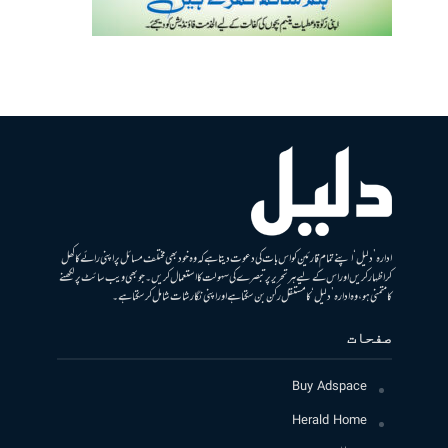
ادارہ ’دلیل‘ اپنے تمام قارئین کو اس بات کی دعوت دیتا ہے کہ وہ خود بھی مختلف مسائل پر اپنی رائے کا کھل
کر اظہار کریں اور اس کے لیے ہر تحریر پر تبصرے کی سہولت کا استعمال کریں۔ جو بھی ویب سائٹ پر لکھنے
کا متمنی ہو، وہ ادارہ ’دلیل‘ کا مستقل رکن بن سکتا ہے اور اپنی نگارشات شامل کرسکتا ہے۔
صفحات
Buy Adspace
Herald Home