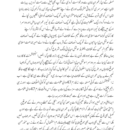
مسلمہ کے لیڈر عمران خان سے درخواست کردی کے آپ بھی جیل سے مذمت کردیں . یہ بات
شاید ایسے سرسری گزر جاتی مگر جنگ اور جیو نے اپنے مطلب کی ہیڈ لائن بنا کر خبرکی زینت بنا دیا
شاید اس کو بھی توجہ کے قابل نہ سمجھا جاتا مگر ان دنوں تحریک انضاف کو اپنی انگلیوں پر نچانے
والے دو کردار ایک مظلومیت کی کہانی لیے تحریک انصاف کے یوٹیوبر عمران ریاض اور دوسرا
امریکہ میں بیٹھے یو ٹیوبر اور چندے پر مزے کرنے والے شہباز گَل نے اس کو ایشو بنا کراپنے
کارکنان کو جماعت اسلامی اور حافظ نعیم کے خلاف اکسایا .پھیڑ چال چلنے والے تحریک انصاف
کے سوشل میڈیا سپاہیوں نے تحریک انصاف کے قریب سمجھے جانے والے امیر جماعت اسلامی
حافظ نعیم الرحمن کے خلاف یکطرفہ سوشل میڈیائی جنگ شروع کردی .
جہاں حافظ نعیم کے بےہودہ کارٹون بنائے گئے وہیں پورا زور لگا دیا کہ انھیں اسٹیبلشمنٹ کا کارندہ
ثابت کیا جائے. ہر دوسرا سوشل میڈیا انصافی ڈنڈا لے کر اُن کے پیچھے پڑ گیا اور جہاں جس کو جیسا
موقع ملا وہاں ہر طرح کی زبان استعمال کی گئی .نہ تمیز کا خیال رکھا گیا نہ تہذیب کا ۔ایسے لگا جیسے حافظ
نعیم نے یہ بیان عمران خان کے خلاف دیا ہے اور اب ساری دشمنی حافظ سے ہی نکالنی ہے، اب
نہ اسٹیبلشمنٹ سے کوئی مسئلہ ہے ،نہ فارم 47 والی حکومت سے ان کو کوئی اختلاف ہے، اور نہ ہی
رجیم چینج والے امریکہ سے کوئی شکایت، مزے کی بات یہ ہے کہ اس وقت فارم 47 والی حکومت
سے مذاکرات چل رہے ہیں اور امریکہ سے محبت کا زمزمہ بہہ رہا ہے.
ایسا پہلی مرتبہ نہیں ہوا ا کہ حافظ نعیم کی ذات پر حملہ کیا گیا ہو .بجلی کے مسئلے پر دھرنے کے موقع پر
بڑھتی ہوئی مقبولیت کو دیکھ کر الزام لگایا گیا کہ یہ عمران خان سے توجہ ہٹانے کے لیے ہے اور یہ
کھیل بھی فوج کے کہنے پر کھیلا جارہا ہے. اس موقع پر بھی تمام حدود پار کردی گئی تھیں .صرف یہ نہیں
بلکہ اس سے قبل بھی جب بھی موقع ملا بابا کوڈا جیسے پلیٹ فارم استعمال کرتے ہوئے نہ سید منور حسن
کو بخشا گیا نہ اپنے محسن قاضی حسین احمد کو، بلکہ ان کے گھر کی خواتین تک کو نہیں بخشا گیا .اور یہ ان