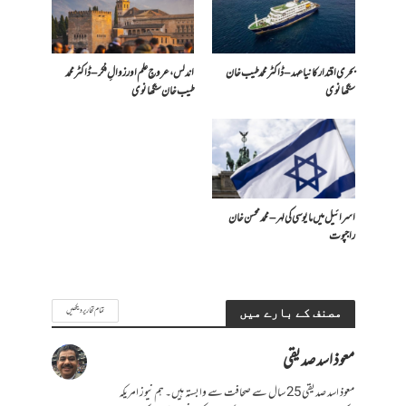
بحری اقتدار کا نیا عہد – ڈاکٹر محمد طیب خان
اندلس، عروجِ علم اور زوالِ فکر – ڈاکٹر محمد
سنگھانوی
طیب خان سنگھانوی
اسرائیل میں مایوسی کی لہر – محمد محسن خان
راجپوت
تمام تحاریر دیکھیں
مصنف کے بارے میں
معوذ اسد صدیقی
معوذ اسد صدیقی 25 سال سے صحافت سے وابستہ ہیں۔ ہم نیوز امریکہ