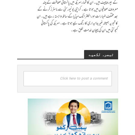
کے بیوروچیف ہیں۔ ان کا شمار امریکہ میں پاکستانی صحافت کے چند
معروف صحافیوں میں ہوتا ہے۔ کراچی یونیورسٹی سے ماسٹرز کرنے کے
بعد مختلف اخبارات اور الیکٹرانک میڈیا کے ساتھ وابستہ رہے ہیں۔ ان
کا تجزیہ ہمیشہ غیرجانبداری کا رنگ لیے ہوتا ہے۔ امریکہ کی پاکستانی
کمیونٹی میں ان کی پہچان خدمتِ خلق ہے۔
تبصرہ لکھیے
Click here to post a comment