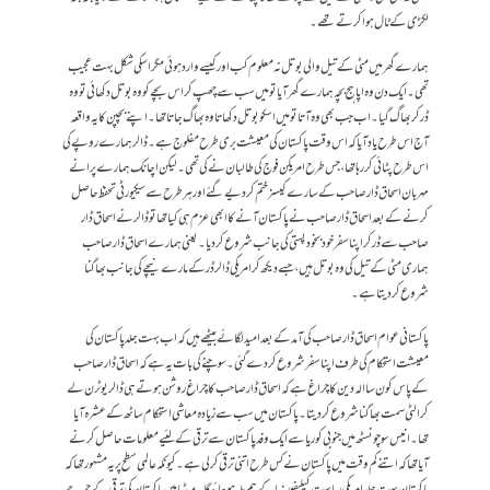
لکڑی کے ٹال ہوا کرتے تھے۔
ہمارے گھر میں مٹی کے تیل والی بوتل نہ معلوم کب اور کیسے وارد ہوئی مگر اسکی شکل بہت عجیب
تھی۔ ایک دن وہ اپاہج بچہ ہمارے گھر آیا تو میں سب سے چھپ کر اس بچے کو وہ بوتل دکھائی تو وہ
ڈر کر بھاگ گیا۔ اب جب بھی وہ آتا تو میں اسکو بوتل دکھاتا وہ بھاگ جاتا تھا۔ اپنے بچپن کا یہ واقعہ
آج اس طرح یاد آیا کہ اس وقت پاکستان کی معیشت بری طرح مفلوج ہے۔ ڈالر ہمارے روپے کی
اس طرح پٹائی کر رہا تھا ، جس طرح امریکن فوج کی طالبان نے کی تھی۔ لیکن اچانک ہمارے پرانے
مہربان اسحاق ڈار صاحب کے سارے کیسز ختم کر دیے گئے اور ہر طرح سے سیکیورٹی تحفظ حاصل
کرنے کے بعد اسحاق ڈار صاحب نے پاکستان آنے کا ابھی عزم ہی کیا تھا تو ڈالر نے اسحاق ڈار
صاحب سے ڈر کر اپنا سفر خود بخود پستی کی جانب شروع کر دیا۔ یعنی ہمارے اسحاق ڈار صاحب
ہماری مٹی کے تیل کی وہ بوتل ہیں ، جسے دیکھ کر امریکی ڈالر ڈر کے مارے نیچے کی جانب بھاگنا
شروع کر دیتا ہے۔
پاکستانی عوام اسحاق ڈار صاحب کی آمد کے بعد امید لگائے بیٹھے ہیں کہ اب بہت جلد پاکستان کی
معیشت استحکام کی طرف اپنا سفر شروع کر دے گئی۔ سوچنے کی بات یہ ہے کہ اسحاق ڈار صاحب
کے پاس کون سا الہ دین کا چراغ ہے کہ اسحاق ڈار صاحب کا چراغ روشن ہوتے ہی ڈالر یو ٹرن لے
کرالٹی سمت بھاگنا شروع کر دیتا۔ پاکستان میں سب سے زیادہ معاشی استحکام ساٹھ کے عشرہ آیا
تھا۔ انیس سو چونسٹھ میں جنوبی کوریا سے ایک وفد پاکستان سے ترقی کے لئیے معلومات حاصل کرنے
آیا تھا کہ اتنے کم وقت میں پاکستان نے کس طرح اتنی ترقی کرلی ہے۔ کیونکہ عالمی سطح پر یہ مشہور تھا کہ
پاکستان بہت جلد امریکی ریاست کیلیفورنیا کے ہم پلہ ہو جائیگا۔ میڈیا میں پاکستان کی ترقی کے چرچے