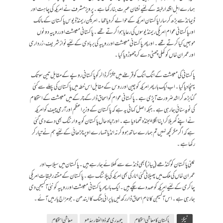
ہمارے اہل اقتدار طبقہ کے لئیے نشان عبرت بنا رکھا ہے۔ پرویز مشرف نے امریکہ کی چاہت اور
ڈیمانڈ سے بڑھ کر سارا پاکستان امریکہ کے حوالے کر دیا تھا۔ امریکن ریمنڈ ڈیوس پاکستان کے مالک
اور پاکستانی عوام امریکی ریمنڈیوسوں کی رعایا ہوا کرتے تھے۔ پاکستانی معیشت اور روپیہ دونوں
موجیں کیا کرتے تھے۔ اور پھر پاکستانی معیشت اور روپیہ کی بربادی کے لئیے نواز شریف ، زرداری
اور عمران خاں کو کھلی چھٹی دے کر چھوڑ دیا گیا۔
پاکستانی کی معیشت کے انگ انگ کو قرضے میں جکڑ کر ڈالر کو پاکستانی روپے کے مقابل تین سو تک
پہنچا دیا گیا۔ اب ایک بار پھر امریکہ کو چین اور روس کے مقابل اس خطہ میں پاکستان کی پہلے سے کئی
گنا بڑھ کر اشد ضرورت آ پڑی ہے۔ پاکستانی عوام کو اسحاق ڈار کے چرکے میں معیشت کے استحکام
کی نوید سنائی جا رہی ہے۔ جبکہ اصل کہانی یہ ہے کہ پاکستان کے وزیر اعظم اور آرمی چیف کو امریکہ
نے اپنے گھر بلا کر اپنا اگلا ایجنڈہ تھما دیا ہے۔ اور تباہ حال پاکستان کو یہ وارننگ بھی دے دی گئی
ہے کہ اگر مگر کچھ نہیں تم ہمارے ساتھ ہو وگرنہ انڈیا تمہارے اوپر چڑھائی کے لئیے ہم نے تیار کر
رکھا ہے۔
یعنی پاکستان کو گنڈھے ( پیاز ) بھی ڈنڈے سے کھلائے جا رہے ہیں۔ پاکستان میں سیلاب اور
عمران خاں کی ملک میں پھیلائی گئی انارکی بھی امریکہ کی پلاننگ ہے۔ پاکستان کے مقتدر طبقات امریکی
چاکری کے لئیے امریکہ کو عہد دے چکے ہیں۔ ایک بار پھر پاکستانی معیشت اور روپیہ کو نئی آکسیجن دی
جارہی ہے۔ اس آکسیجن کا نام اسحاق ڈار رکھ لیں یا پرائی جنگ کا ایندھن۔ جو مزاج یار میں آئے۔
ٹیگز
پاکستان کا معاشی استحکام
چوہدری محمد ذوالفقار سِدّھو
معاشی استحکام