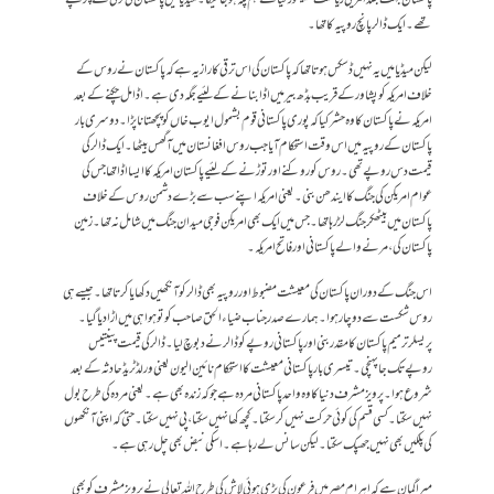
تھے۔ ایک ڈالر پانچ روپیہ کا تھا۔
لیکن میڈیا میں یہ نہیں ڈسکس ہوتا تھا کہ پاکستان کی اس ترقی کا راز یہ ہے کہ پاکستان نے روس کے
خلاف امریکہ کو پشاور کے قریب بڈھ بیر میں اڈا بنانے کے لئیے جگہ دی ہے۔ اڈا مل چکنے کے بعد
امریکہ نے پاکستان کا وہ حشر کیا کہ پوری پاکستانی قوم بشمول ایوب خاں کو پچھتانا پڑا۔ دوسری بار
پاکستان کے روپیہ میں اس وقت استحکام آیا جب روس افغانستان میں آ گھس بیٹھا۔ایک ڈالر کی
قیمت دس روپے تھی۔ روس کو روکنے اور توڑنے کے لئیے پاکستان امریکہ کا ایسا اڈا تھا جس کی
عوام امریکن کی جنگ کا ایندھن بنی۔ یعنی امریکہ اپنے سب سے بڑے دشمن روس کے خلاف
پاکستان میں بیٹھکر جنگ لڑ رہا تھا۔ جس میں ایک بھی امریکن فوجی میدان جنگ میں شامل نہ تھا۔ زمین
پاکستان کی ، مرنے والے پاکستانی اور فاتح امریکہ۔
اس جنگ کے دوران پاکستان کی معیشت مضبوط اور روپیہ بھی ڈالر کو آنکھیں دکھایا کرتا تھا۔ جیسے ہی
روس شکست سے دوچار ہوا۔ ہمارے صدر جناب ضیاء الحق صاحب کو تو ہوا ہی میں اڑا دیا گیا۔
پریسلر ترمیم پاکستان کا مقدر بنی اور پاکستانی روپے کو ڈالر نے دبوچ لیا۔ ڈالر کی قیمت پینتیس
روپے تک جا پہنچی۔ تیسری بار پاکستانی معیشت کا استحکام نائین الیون یعنی ورلڈ ٹریڈ حادثہ کے بعد
شروع ہوا۔ پرویز مشرف دنیا کا وہ واحد پاکستانی مردہ ہے جو کہ زندہ بھی ہے۔ یعنی مردہ کی طرح بول
نہیں سکتا۔ کسی قسم کی کوئی حرکت نہیں کر سکتا۔ کچھ کھا نہیں سکتا ، پی نہیں سکتا۔ حتی کہ اپنی آنکھوں
کی پلکیں بھی نہیں جھپک سکتا۔ لیکن سانس لے رہا ہے۔ اسکی نبض بھی چل رہی ہے۔
میرا گمان ہے کہ اہرام مصر میں فرعون کی پڑی ہوئی لاش کی طرح اللہ تعالی نے پرویز مشرف کو بھی