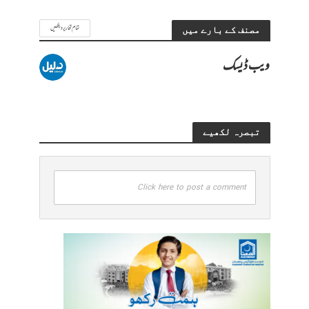
تمام تحاریر دیکھیں
مصنف کے بارے میں
ویب ڈیسک
تبصرہ لکھیے
Click here to post a comment