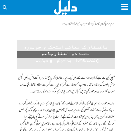
ہوم
<<
پاکستان کا معاشی استحکام- چوہدری محمد ذوالفقار سِدّھو
پاکستان کا معاشی استحکام- چوہدری
محمد ذوالفقار سِدّھو
10/10/2022
تبصرہ لکھیے
ویب ڈیسک
بچپن کی بات ہے کہ لاہور ہمارے محلے میں ایک بچہ رہتا تھا جوکہ اپاہج تھا۔ ہر وقت اسکی ریلیں ٹپکتی
رہتیں اور ناک بہتا رہتا تھا۔ وہ جب بھی ہمارے گھر آتا میں اسے گھر سے بھگا دیتا تھا۔ ایک روز
میری محترمہ والدہ مرحومہ کو پتہ چل گیا کہ میں اس اپاہج بچے کو گھر سے بھگاتا دیتا ہوں۔
والدہ مرحومہ نے میری ٹھیک ٹھاک کلاس لی اور مجھے آئیندہ اُپاہج بچے سے پیار کرنے اور گھر سے
نہ بھگانے کی بہت سخت تلقین کی۔ وہ بچہ جب بھی آتا میں پریشان ہو جاتا تھا۔ بچے کو کہہ کچھ نہیں
سکتا تھا کہ گھر میں بہن بھائی میری شکایت کر کے مجھے ڈانٹ پلا کر خوش ہونے کو تیار بیٹھے ہوا
کرتےتھے۔ یہ ساٹھ کے عشرہ کے ابتدائی سالوں کی بات ہے۔ لاہور میں سوئی گیس یا لیکوڈ گیس
ابھی نہ آئی تھی۔ مٹی کے تیل کے چولہے کھانا پکانے کے لئیے استعمال ہوا کرتے تھے۔ یا جگہ جگہ