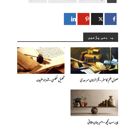
یہ بھی پڑھیں
حصولِ علم کا سفر – فخرالزمان سرحدی
تحلیل نفیسی – شہزاد حنیف
پیسہ سب کچھ – امیرجان حقانی