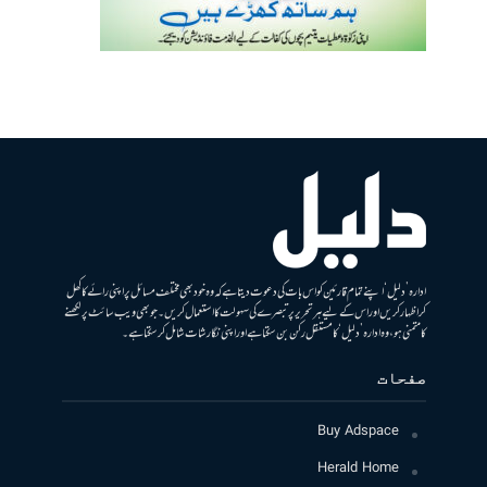
ادارہ ’دلیل‘ اپنے تمام قارئین کو اس بات کی دعوت دیتا ہے کہ وہ خود بھی مختلف مسائل پر اپنی رائے کا کھل
کر اظہار کریں اور اس کے لیے ہر تحریر پر تبصرے کی سہولت کا استعمال کریں۔ جو بھی ویب سائٹ پر لکھنے
کا متمنی ہو، وہ ادارہ ’دلیل‘ کا مستقل رکن بن سکتا ہے اور اپنی نگارشات شامل کرسکتا ہے۔
صفحات
Buy Adspace
Herald Home