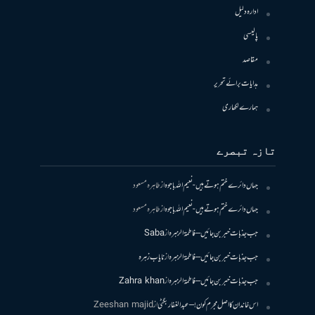
ادارہ دلیل
پالیسی
مقاصد
ہدایات برائے تحریر
ہمارے لکھاری
تازہ تبصرے
جہاں دائرے ختم ہوتے ہیں- نعیم اللہ باجوہ
از
طاہرہ مسعود
جہاں دائرے ختم ہوتے ہیں- نعیم اللہ باجوہ
از
طاہرہ مسعود
جب جذبات خبر بن جائیں – فاطمۃالزہرہ
از
Saba
جب جذبات خبر بن جائیں – فاطمۃالزہرہ
از
نایاب زہرہ
جب جذبات خبر بن جائیں – فاطمۃالزہرہ
از
Zahra khan
اس خاندان کا اصل مجرم کون! – عبدالغفار بگٹی
از
Zeeshan majid