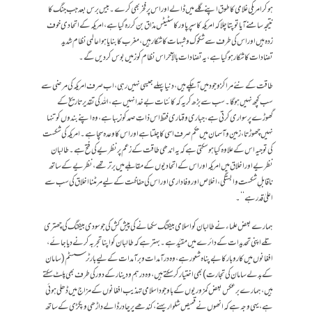
ہوکر امریکی غلامی کا طوق اپنے گلے میں ڈالے اور اس پر فخر بھی کرے۔ بیس برس بعد جب جنگ کا
نتیجہ سامنے آیا تو پتا چلا کہ امریکہ کا سپر پاور کا سٹیٹس مذاق بن کر رہ گیا ہے، امریکہ کے اتحادی خوف
زدہ ہیں اور اس کی طرف سے شکوک وشبہات کا شکار ہیں، مغرب کا بنایا ہوا عالمی نظام شدید
تضادات کا شکار ہوگیا ہے، یہ تضادات بالآخر اس نظام کو زمیں بوس کردیں گے۔
طاقت کے نئے مراکز وجود میں آچکے ہیں ، دنیا پہلے جیسی نہیں رہی، اب صرف امریکہ کی مرضی سے
سب کچھ نہیں ہوگا۔ سب سے بڑھ کر یہ کہ کائنات بے خدا نہیں ہے، اللہ کی تقدیر تاریخ کے
گھوڑے پر سواری کرتی ہے، جباری وقہاری فقط اس ذاتِ صمد کو زیبا ہے، وہ اپنے بندوں کو تنہا
نہیں چھوڑتا، زمین وآسمان میں حکم صرف اسی کا چلتا ہے اور اس کا وعدہ سچا ہے۔ امریکہ کی شکست
کی توجیہ اس کے علاوہ کیا ہوسکتی ہے کہ یہ اندھی طاقت کے زعم پر نظریے کی فتح ہے ۔ طالبان
نظریے اور اخلاق میں امریکہ اور اس کے اتحادیوں کے مقابلے میں برتر تھے، نظریے کے ساتھ
ناقابلِ شکست وابستگی ،اخلاص اور وفاداری اور اس کی حفاظت کے لیے مرمٹنا اخلاق کی سب سے
اعلیٰ قدر ہے‘‘۔
ہمارے بعض علماء نے طالبان کو اسلامی بینکنگ سکھانے کی پیش کش کی جو سودی بینکنگ کی چھتری
تلے اپنی تحدیدات کے دائرے میں مقیَّد ہے۔ بہتر ہے کہ طالبان کو اپنا تجربہ کرنے دیا جائے ،
افغانوں میں کاروبار کا بے پناہ شعور ہے، وہ درآمدات وبرآمدات کے لیے بارٹر سسٹم (سامان
کے بدلے سامان کی تجارت) بھی اختیار کرسکتے ہیں ، وہ درہم ودینار کے دور کی طرف بھی پلٹ سکتے
ہیں، ہمارے برعکس بعض کمزوریوں کے باوجود اسلامی تہذیب افغانوں کے مزاج میں ڈھلی ہوئی
ہے، یہی وجہ ہے کہ انھوں نے قمیص شلوارپہنے ،کندھے پر چادر ڈالے داڑھی وپگڑی کے ساتھ