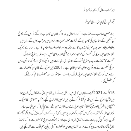
رِندِ خراب حال کو، زاہد نہ چھیڑ تو
تجھ کو پرائی کیا پڑی، اپنی نبیڑ تو
ابرار حسین صاحب نے لکھا ہے:’’ہمارا سوال یہ تھا :اگر طالبان کامیاب ہوگئے تو اس کے نتائج
کیا نکلیں گے، طالبان کی کامیابی کے اثرات ممکنہ طور پر دو دائروں میں مرتب ہوں گے، ان میں
پہلا دائرہ بلا واسطہ جدید مغربی تہذیب کا ہے، جبکہ دوسرا دائرہ ملتِ اسلامیہ کا ہے۔ ہمارے نزدیک
افغانستان میں امریکہ کی شکست کی نوعیت صرف جنگی اور سیاسی نہیں ہے، بلکہ یہ مغربی اقدار کی
شکست کا آغاز ہے۔ جدید مغربی تسلّط کے دوبنیادی امتیازات ہیں: ٹیکنالوجی اور آرگنائزیشن،پس
امریکی شکست نے دونوں پر سوالیہ نشان لگادیا ہے۔ 2001میں امریکہ نے طالبان کو اقتدار سے
بے دخل کر کے افغانستان میں مغربی طرز کی سیاست ،معاشرت اور معیشت قائم کرنے کی
کوشش کی۔
15اگست 2021کو جب طالبان کابل میں داخل ہوئے تو یہ نظام روئی کے گالوں کی طرح ہوا
میں اڑگیا، امریکہ نے اس نظام کو قائم کرنے پر تین ٹریلین ڈالرخرچ کیے، مگریہ مصنوعی نظام پلک
جھپکنے میں بکھر گیا اور نتیجتاً افغانستان مغربی تہذیب کا ایندھن بننے سے بچ گیا‘‘۔ میرا ایک بار پھر
نوجوان علماء کو مشورہ ہے کہ اس کتاب کو ضرور پڑھیں تاکہ آپ کے اندر گردوپیش کی دنیا کو سمجھنے کا
ملکہ پیدا ہو ، کسی کی ہربات سے نہ اتفاق ضروری ہے اورنہ اختلاف، عربی کا مقولہ ہے: ’’خُذْ مَا صَفَا
وَدَعْ مَا کَدَرَ: فائدہ مند چیز کو لے لو اور نقصان دہ چیز کو چھوڑ دو‘‘، ٹی ٹی پی پر ہم الگ سے لکھ چکے ہیں ،