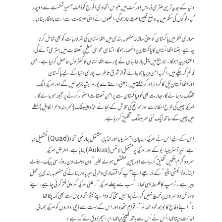
دنیا کے جدید ترین ملٹری ڈریس اور کِٹ میں ملبوس اتحادی افواج کو ذلت آمیز شکست سے دوچار
کیا، لوگوں کی نظر میں یہ وضع قطع باعثِ عار ہوگی، انھوں نے اپنی عزیمت سے اسے باوقاربنادیا ۔
ہماری نظر میں پاکستان کو اپنی سالانہ منصوبہ بندی میں افغانستان کی ضروریات کو بھی شامل کرنا
چاہیے، جتنا افغانستان کا پاکستان پر انحصار ہوگا، اتنا ہی عوامی سطح پر تعلقات میں بہتری آئے گی ،
اعتماد پیدا ہوگا ۔ تاریخ میں پہلی بارطالبان نے پورے افغانستان کا کنٹرول حاصل کرلیا ہے ، امن
قائم کرچکے ہیں ، اگر یہ امن دیرپا ہوجائے توازشرق تاغرب پوری دنیا کے لیے پاکستان
اورافغانستان پُل کا کردار ادا کرسکتے ہیں، زمینی راستے سے یوروایشیا جڑجائیں گے اور امریکہ الگ
تھلگ رہ جائے گا،بھارت بھی خود پاکستان سے پرامن تعلقات استوار کرنے پر مجبور ہوجائے گا۔
امریکہ چین کی طرح امکانات اور مواقع کی تلاش کے بجائے انڈوپیسیفک (بحرِ ہند وبحر الکاہل)خطے
میں چین کے ساتھ ایک نئی سرد جنگ تخلیق کر رہا ہے.
اس کے لیے اس نے امریکہ ، جاپان ، آسٹریلیا اور انڈیا پر مشتمل چارملکی اتحاد(Quad)تشکیل دیا
ہے،نیزآسٹریلیا، یوکے اور امریکہ پر مشتمل الائنس ( Aukus)بنایا ہے، الغرض امریکہ
سردوگرم جنگیں تخلیق کر رہا ہے اور چین مشتعل ہوئے بغیر ’’ ون بیلٹ ون روڈ ، سی پیک، بیلٹ
اینڈ روڈ انیشی ایٹیو‘‘ کے ذریعے اپنے آپ کو اقتصادی وحربی سپرپاور بنانے کی منصوبہ بندی پر عمل
پیرا ہے۔ ٹرمپ کا فلسفہ یہی تھا:’’سب سے پہلے امریکہ ‘‘، یعنی امریکہ کو اپنی فکر کرنی چاہیے ، اپنے
وسائل دوسروں پر خرچ نہیں کرنے چاہییں حتیٰ کہ وہ اپنے نیٹو اتحادیوں سے بھی کہہ چکا تھا
:’’اپنے دفاع کا بوجھ خود اٹھائو‘‘، اقوامِ متحدہ اور اس کے بہت سے ذیلی اداروں کو امریکہ جو مالی
اعانت دیتا تھا، اُس نے اُس سے ہاتھ کھینچ لیا تھا ، ابراہیم ذوق نے کہا ہے: