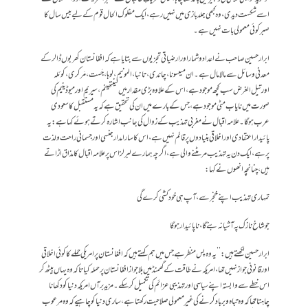
اسے شکست دیدی، وہ کبھی جلد بازی میں نہیں رہے ، ایک مفلوک الحال قوم کے لیے بیس سال کا
صبر کوئی معمولی بات نہیں ہے۔
ابرار حسین صاحب نے اعداد وشمار اورارضیاتی تجزیوں سے بتایا ہے کہ افغانستان کھربوں ڈالر کے
معدنی وسائل سے مالا مال ہے۔ ان میںسونا،چاندی، تانبا ، المونیم، لوہا،جَست ، مَرکری ، کوئلہ
اورتیل الغرض سب کچھ موجود ہے، اس کے علاوہ بڑی مقدار میں لینتھینم ،سیریم اور میوڈینیم کی
صورت میں نایاب مٹی موجود ہے، جس کے بارے میں ان کی تحقیق ہے کہ یہ مستقبل کا سعودی
عرب ہوگا۔ علامہ اقبال نے مغربی تہذیب کے زوال کی جانب اشارہ کرتے ہوئے کہا ہے: یہ
پائیدار اعتقادی اور اخلاقی بنیادوں پر قائم نہیں ہے، اس کا سارا مدار جنسی اور جسمانی راحت ولذت
پر ہے ، ایک دن یہ تہذیب مرمٹنے والی ہے، اگرچہ ہمارے لبرلز اس پر علامہ اقبال کا مذاق اڑاتے
ہیں، چنانچہ انھوں نے کہا:
تمہاری تہذیب اپنے خنجر سے، آپ ہی خودکشی کرے گی
جو شاخ نازک پہ آشیانہ بنے گا، ناپائیدار ہوگا
ابرارحسین لکھتے ہیں:’’یہ وہ پس منظر ہے جس میں ہم کہتے ہیں کہ افغانستان پر امریکی حملے کا کوئی اخلاقی
اور قانونی جوازنہیں تھا، امریکہ نے طاقت کے گھمنڈ میں بلاجواز افغانستان پر حملہ کیا تاکہ وہ یہاں بیٹھ کر
اس خطے سے وابستہ اپنے سیاسی اور تہذیبی عزائم کی تکمیل کرسکے۔ مزید برآں امریکہ دنیا کو دکھانا
چاہتا تھا کہ وہ تباہ وبرباد کرنے کی غیر معمولی صلاحیت رکھتا ہے،ساری دنیا کو چاہیے کہ وہ مرعوب