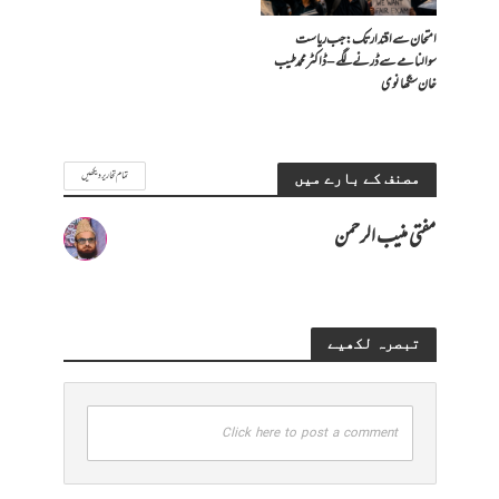
امتحان سے اقتدار تک: جب ریاست
سوالنامے سے ڈرنے لگے – ڈاکٹر محمد طیب
خان سنگھانوی
تمام تحاریر دیکھیں
مصنف کے بارے میں
مفتی منیب الرحمن
تبصرہ لکھیے
Click here to post a comment