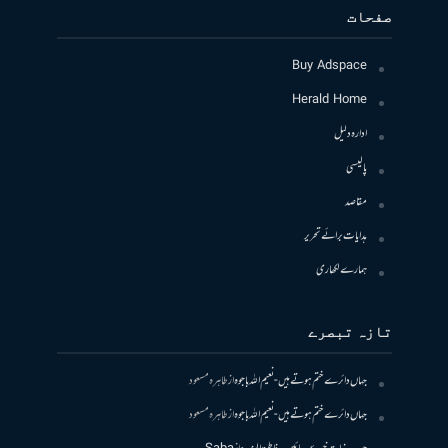
صفحات
Buy Adspace
Herald Home
ادارہ دلیل
پالیسی
مقاصد
ہدایات برائے تحریر
ہمارے لکھاری
تازہ تبصرے
جہاں دائرے ختم ہوتے ہیں- نعیم اللہ باجوہ
از
طاہرہ مسعود
جہاں دائرے ختم ہوتے ہیں- نعیم اللہ باجوہ
از
طاہرہ مسعود