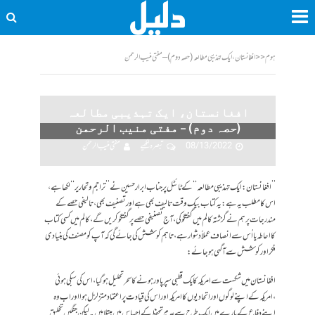
ہوم
<<
افغانستان، ایک تہذیبی مطالعہ (حصہ دوم) – مفتی منیب الرحمن
افغانستان، ایک تہذیبی مطالعہ
(حصہ دوم) – مفتی منیب الرحمن
08/13/2022
تبصرہ لکھیے
مفتی منیب الرحمن
’’افغانستان: ایک تہذیبی مطالعہ‘‘کے ٹائٹل پر جناب ابرار حسین نے ’’تراجم وتحاریر‘‘لکھا ہے،
اس کا مطلب یہ ہے: یہ کتاب بیک وقت تالیف بھی ہے اور تصنیف بھی، تالیفی حصے کے
مندرجات پر ہم نے گزشتہ کالم میں گفتگو کی، آج تصنیفی حصے پر گفتگو کریں گے، کالم میں کسی کتاب
کا احاطہ یا اُس سے انصاف عملاً دشوار ہے، تاہم کوشش کی جائے گی کہ آپ کو مصنف کی بنیادی
فکر اور کوشش سے آگہی ہوجائے:
افغانستان میں شکست سے امریکہ کا یک قطبی سپر پاور ہونے کا سحر تحلیل ہوگیا ، اس کی سبکی ہوئی
،امریکہ کے اپنے لوگوں اور اتحادیوں کا امریکہ اور اس کی قیادت پر اعتماد متزلزل ہوااور اب وہ
اپنے دفاع کے بارے میں ایک طرح سے عدمِ تحفظ کے احساس میں مبتلا ہیں ۔ لیکن جنگیں تخلیق