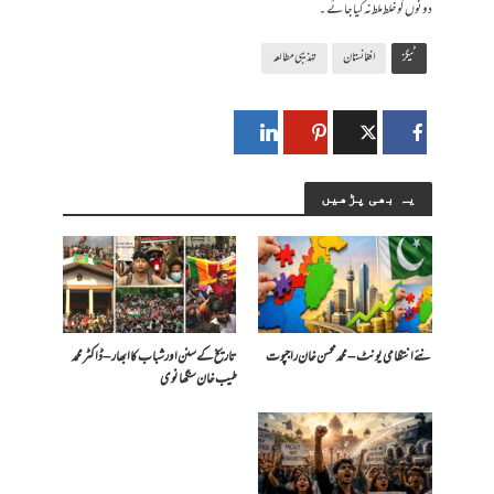
دونوں کو خلط ملط نہ کیا جائے۔
ٹیگز
افغانستان
تہذیبی مطالعہ
یہ بھی پڑھیں
​نئے انتظامی یونٹ – محمد محسن خان راجپوت
تاریخ کے سنن اور شباب کا ابھار – ڈاکٹر محمد
طیب خان سنگھانوی