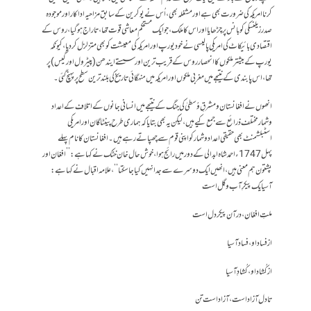
کرنا امریکہ کی ضرورت بھی ہے اور مشغلہ بھی، اُس نے یوکرین کے سابق مزاحیہ اداکار اور موجودہ
صدر زیلنسکی کو بانس پر چڑھایا اور اس کا ملک ، جو ایک مستحکم معاشی قوت تھا ، تاراج ہوگیا، روس کے
اقتصادی بائیکاٹ کی امریکی پالیسی نے خود یورپ اور امریکہ کی معیشت کو بھی متزلزل کردیا، کیونکہ
یورپ کے بیشتر ملکوں کا انحصارروس کے قریب ترین اور سستے ایندھن (پیٹرول اور گیس) پر
تھا، اس پابندی کے نتیجے میں مغربی ملکوں اور امریکہ میں منہگائی تاریخ کی بلند ترین سطح پر پہنچ گئی۔
انھوں نے افغانستان ومشرقِ وُسطیٰ کی جنگ کے نتیجے میں انسانی جانوں کے اتلاف کے اعداد
وشمار مختلف ذرائع سے جمع کیے ہیں ، لیکن یہ بھی بتایا کہ ہماری طرح پینٹاگان اور امریکی
اسٹبلشمنٹ بھی حقیقی اعداد وشمار کو اپنی قوم سے چھپاتے رہے ہیں۔افغانستان کا نام پہلے
پہل 1747ء احمد شاہ ابدالی کے دور میں رائج ہوا ،خوش حال خان خٹک نے کہا ہے:’’افغان اور
پشتون ہم معنی ہیں، انھیں ایک دوسرے سے جدا نہیں کیا جاسکتا ‘‘، علامہ اقبال نے کہا ہے:
آسیا یک پیکرِ آب و گِل است
ملتِ افغان، در آن پیکر دل است
از فساد او، فساد آسیا
از کُشاد او، کُشادِ آسیا
تا دل آزاد است، آزاد است تن