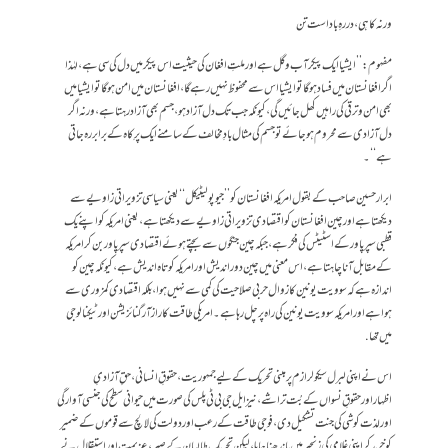
ورنہ کاہی، در رہِ باد است تن
مفہوم: ’’ایشیا ایک پیکر آب وگل ہے اور ملتِ افغان کی حیثیت اس پیکر میں دل کی سی ہے،لہٰذا
اگر افغانستان میں فساد ہوگا تو ایشیا اس سے محفوظ نہیں رہے گا، افغانستان میں امن ہوگا تو ایشیا میں
بھی امن وترقی کی راہیں کھل جائیں گی ، کیونکہ جب تک دل آزاد ہو،جسم بھی آزاد رہتا ہے، ورنہ اگر
دل آزادی سے محروم ہوجائے تو جسم کی مثال بادِ مخالف کے سامنے ایک پرِ کاہ کے برابر رہ جاتی
ہے ‘‘۔
ابرار حسین صاحب کے بقول امریکہ افغانستان کو ’’جیو پولیٹیکل ‘‘ یعنی سیاسی تزویراتی زاویے سے
دیکھتا ہے اور چین افغانستان کو اقتصادی تزویراتی زاویے سے دیکھتا ہے،یعنی امریکہ کواپنے یک
قطبی سپرپاور کے اسٹیٹس کی فکر ہے ، جبکہ چین جنگوں سے بچتے ہوئے اقتصادی سپر پاور بن کر امریکہ
کے مقابل آنا چاہتا ہے ، اس معنی میں چین دوراندیش اور امریکہ کوتاہ اندیش ہے، کیونکہ چین کو
اندازہ ہے کہ سوویت یونین کا زوال حربی صلاحیت کی کمی سے نہیں ہوا ، بلکہ اقتصادی کمزوری سے
ہوا ہے اور امریکہ سوویت یونین کی راہ پر چل رہا ہے۔ امریکی طاقت کا راز آرگنائزیشن اور ٹیکنالوجی
میں تھا.
اس نے اپنی لبرل سیکولرازم پر مبنی تحریک کے لیے جمہوریت ، حقوقِ انسانی ، حقِ آزادیِ
اظہاراورحقوقِ نسواں کے بُت تراشے ،نیزایل جی بی ٹی پلس کی صورت میں حیوانی سطح کی جنسی آوارگی
اورلذت کوشی کی جنت تشکیل دی، فوجی طاقت کے رعب اور دولت کی لالچ سے قوموں کے ضمیر
کو خریدکر اپنی غلامی کی زنجیر میں باندھنا چاہا ، لیکن تحریکِ طالبان کے صبر ، عزیمت اور استقلال نے