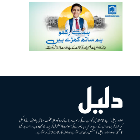
ادارہ ’دلیل‘ اپنے تمام قارئین کو اس بات کی دعوت دیتا ہے کہ وہ خود بھی مختلف مسائل پر اپنی رائے کا کھل
کر اظہار کریں اور اس کے لیے ہر تحریر پر تبصرے کی سہولت کا استعمال کریں۔ جو بھی ویب سائٹ پر لکھنے
کا متمنی ہو، وہ ادارہ ’دلیل‘ کا مستقل رکن بن سکتا ہے اور اپنی نگارشات شامل کرسکتا ہے۔