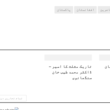
اجرین
افغانستان
پاکستان
ان
تاریک مثلث کا اسیر –
ڈاکٹر محمد طیب خان
سنگھانوی
تمام تحاریر دی