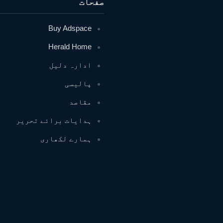
صفحات
Buy Adspace
Herald Home
ادارہ دلیل
پالیسی
مقاصد
ہدایات برائے تحریر
ہمارے لکھاری