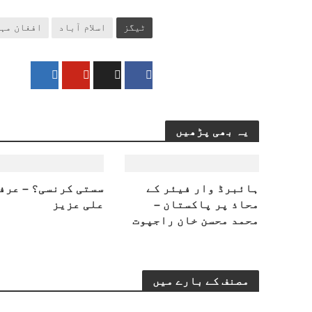
ٹیگز
اسلام آباد
افغان مہ
یہ بھی پڑھیں
ہائبرڈ وار فیئر کے
سستی کرنسی؟ – عرف
محاذ پر پاکستان –
علی عزیز
محمد محسن خان راجپوت
مصنف کے بارے میں