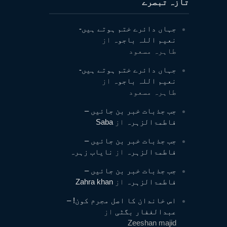
تازہ تبصرے
جہاں دائرے ختم ہوتے ہیں-
نعیم اللہ باجوہ
از
طاہرہ مسعود
جہاں دائرے ختم ہوتے ہیں-
نعیم اللہ باجوہ
از
طاہرہ مسعود
جب جذبات خبر بن جائیں –
فاطمۃالزہرہ
از
Saba
جب جذبات خبر بن جائیں –
فاطمۃالزہرہ
از
نایاب زہرہ
جب جذبات خبر بن جائیں –
فاطمۃالزہرہ
از
Zahra khan
اس خاندان کا اصل مجرم کون! –
عبدالغفار بگٹی
از
Zeeshan majid