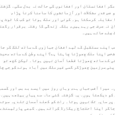
 جس قدر مشکلات اور آزمائشوں کا سامنا کرنا پڑا،
 مقابلہ کرسکتا ہو۔ کوئی اور ملک ہوتا تو کب کا ٹوٹ پ
ان نہ صرف جی رہے ہیں، بلکہ زندگی کا رشتہ برقرار رکھن
 چلے جاتے ہیں۔
جب اپنے مستقبل کے لیے افغان جہازوں کے ساتھ لٹک کر جا
شخص اپنا ملک چھوڑنا چاہتا ہے؟ اپنے وطن کے ساتھ محبت
ی کے ساتھ چھوڑنا قطعا آسان نہیں ہوتا۔ لیکن کچھ تو
نی سرزمین چھوڑکر کسی غیرملک میں آباد ہونے کو جی چا
ں۔ میرا آفس جہاں ہے، وہاں روز میں ایسے بے بس اور کسم
کو دیکھتا ہوں۔ یہ گزشتہ کئی ماہ سے یہاں بیٹھے ہیں۔ 
پر سایہ تک نہیں ہوتا۔ رات کو کھلے آسمان تلے یہ سوتے
جاکر اپنا احتجاج ریکارڈ کراتے ہیں۔ کبھی پارلیمنٹ س
کا رونا روتے ہیں۔