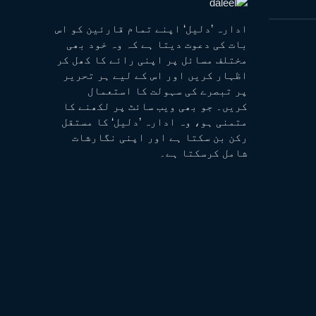
ادارہ ’دلیل‘ اپنے تمام قارئین کو اس
بات کی دعوت دیتا ہے کہ وہ خود بھی
مختلف مسائل پر اپنی رائے کا کھل کر
اظہار کریں اور اس کے لیے ہر تحریر
پر تبصرے کی سہولت کا استعمال
کریں۔ جو بھی ویب سائٹ پر لکھنے کا
متمنی ہو، وہ ادارہ ’دلیل‘ کا مستقل
رکن بن سکتا ہے اور اپنی نگارشات
شامل کرسکتا ہے۔