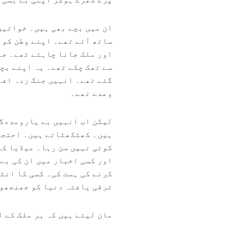
ان میں بچے بھی ہیں۔ خواتین
ساتھ آئے تھے۔ اپنے وطن کو
اور ملک جانا چاہتے تھے۔ جہ
سے تھک چکے تھے۔ یہ اپنے بچ
گئے تھے۔ انہیں جنگ زدہ افغ
وعدے تھے۔
لیکن اب انہیں بے یارومددگا
ہیں۔ کھٹکھٹاتے ہیں۔ احتجاج
کوئی نہیں سن رہا۔ میڈیا کے
اور کسی اخبار میں ان کی بے 
کرنے کی ہمت کی۔ کسی کا انٹر
ترقی یافتہ دنیا کو جھنجھوڑ
مان لیتے ہیں کہ ہر ملک کے 