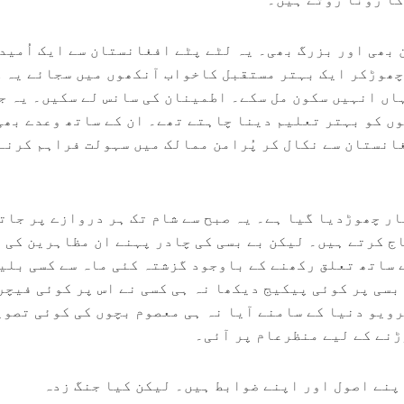
 بھی اور بزرگ بھی۔ یہ لٹے پٹے افغانستان سے ایک اُمید
 چھوڑکر ایک بہتر مستقبل کاخواب آنکھوں میں سجائے یہ 
اں انہیں سکون مل سکے۔ اطمینان کی سانس لے سکیں۔ یہ ج
وں کو بہتر تعلیم دینا چاہتے تھے۔ ان کے ساتھ وعدے بھی
انستان سے نکال کر پُرامن ممالک میں سہولت فراہم کرنے
ر چھوڑدیا گیا ہے۔ یہ صبح سے شام تک ہر دروازے پر جات
 کرتے ہیں۔ لیکن بے بسی کی چادر پہنے ان مظاہرین کی ا
 ساتھ تعلق رکھنے کے باوجود گزشتہ کئی ماہ سے کسی بلی
بسی پر کوئی پیکیج دیکھا نہ ہی کسی نے اس پر کوئی فیچر
ویو دنیا کے سامنے آیا نہ ہی معصوم بچوں کی کوئی تصوی
نے کے لیے منظرعام پر آئی۔
اپنے اصول اور اپنے ضوابط ہیں۔ لیکن کیا جنگ زدہ