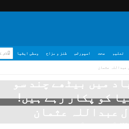
تعلیم
صحت
اسپورٹس
طنز و مزاح
وسطی ایشیا
ل عبداللہ عثمان
باد میں بیٹھے چند سو
یا کو پکار رہے ہیں!
 عبداللہ عثمان
07/0
تبصرہ لکھیے
جمال عبداللہ عثمان