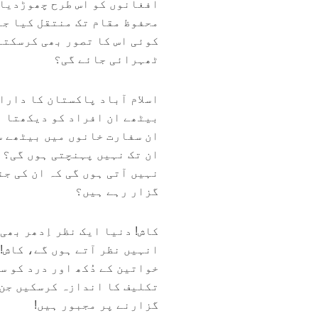
افغانوں کو اس طرح چھوڑدیا 
محفوظ مقام تک منتقل کیا جا
کوئی اس کا تصور بھی کرسکتا
ٹھہرائی جائے گی؟
اسلام آباد پاکستان کا دار
بیٹھے ان افراد کو دیکھتا ہ
ان سفارت خانوں میں بیٹھے س
ان تک نہیں پہنچتی ہوں گی؟ 
نہیں آتی ہوں گی کہ ان کی ج
گزار رہے ہیں؟
کاش! دنیا ایک نظر اِدھر بھ
انہیں نظر آتے ہوں گے، کاش!
خواتین کے دُکھ اور درد کو 
تکلیف کا اندازہ کرسکیں جن 
گزارنے پر مجبور ہیں!