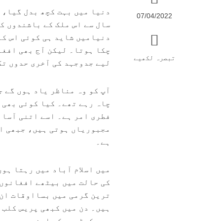
07/04/2022
سال سے اس ملک کے باشندوں کو
دنیامیں شاید ہی کوئی اس کا
چکا ہوتا۔ لیکن آج بھی افغ
تبصرہ لکھیے
لیے جدوجہد کی آخری حدوں تک
آپ کو وہ مناظر یاد ہوں گے 
چاہ رہے تھے۔ کیا کوئی بھی 
فطری امر ہے۔ اسے اتنی آسان
مجبوریاں ہوتی ہیں، جبھی اپ
ہے۔
میں اسلام آباد میں رہتا ہو
کی حالت میں بیٹھے افغانوں 
ترین گرمی میں بسااوقات ان 
ہیں۔ دن میں کبھی پریس کلب 
پرے کھڑے ہوکر اپنی بے بسی 