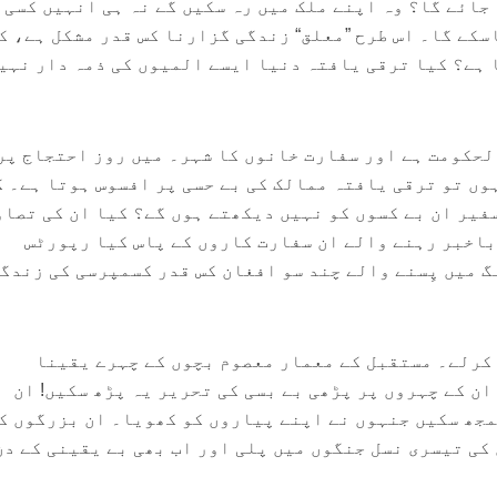
جائے گا؟ وہ اپنے ملک میں رہ سکیں گے نہ ہی انہیں کسی
سکے گا۔ اس طرح ”معلق“ زندگی گزارنا کس قدر مشکل ہے، ک
 ہے؟ کیا ترقی یافتہ دنیا ایسے المیوں کی ذمہ دار نہی
الحکومت ہے اور سفارت خانوں کا شہر۔ میں روز احتجاج پر
وں تو ترقی یافتہ ممالک کی بے حسی پر افسوس ہوتا ہے۔ 
فیر ان بے کسوں کو نہیں دیکھتے ہوں گے؟ کیا ان کی تصا
باخبر رہنے والے ان سفارت کاروں کے پاس کیا رپورٹس
نگ میں پِسنے والے چند سو افغان کس قدر کسمپرسی کی زندگ
ی کرلے۔ مستقبل کے معمار معصوم بچوں کے چہرے یقینا
 ان کے چہروں پر پڑھی بے بسی کی تحریر یہ پڑھ سکیں! ان
سمجھ سکیں جنہوں نے اپنے پیاروں کو کھویا۔ ان بزرگوں ک
کی تیسری نسل جنگوں میں پلی اور اب بھی بے یقینی کے دن