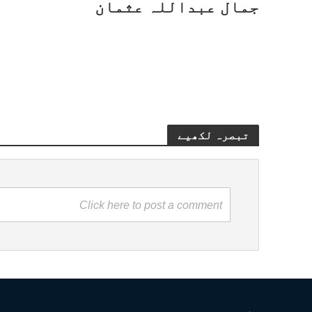
جمال عبداللہ عثمان
تبصرہ لکھیے
Click here to post a comment