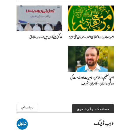
امیر معاویہ اور انتظامی امور – عرفان علی عزیز
وہ گئی ہی کہاں ہیں! – خالدہ طارق
امیر العظیم: اخلاص، بصیرت اور خدمت کی
روشن داستان – کامران اشرف
تمام تحاریر دیکھیں
مصنف کے بارے میں
ویب ڈیسک