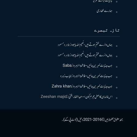
ہدایات برائے تحریر
ہمارے لکھاری
تازہ تبصرے
جہاں دائرے ختم ہوتے ہیں- نعیم اللہ باجوہ
از
طاہرہ مسعود
جہاں دائرے ختم ہوتے ہیں- نعیم اللہ باجوہ
از
طاہرہ مسعود
جب جذبات خبر بن جائیں – فاطمۃالزہرہ
از
Saba
جب جذبات خبر بن جائیں – فاطمۃالزہرہ
از
نایاب زہرہ
جب جذبات خبر بن جائیں – فاطمۃالزہرہ
از
Zahra khan
اس خاندان کا اصل مجرم کون! – عبدالغفار بگٹی
از
Zeeshan majid
جملہ حقوق محفوظ ہیں © 2016-2021 دلیل (ڈاٹ پی کے)۔