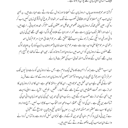
بیشک انسان اپنی زبان تلے پوشیدہ ہوتا ہے۔
گزشتہ اور موجودہ دو صدیاں ، اردو زبان کے انحطاط اور زوال کے حادثے سے عبارت ہیں۔ بدیسی
زبان جب ہم پر مسلط ہو گئی اور علاقائی تعصب نے الگ سر اٹھانا شروع کیا تو قومی زبان کہیں دب کر
رہ گئی۔ عین ممکن تھا کہ اردو زبان چند مخصوص محافل اور حلقوں تک سکڑ کر، محدود ہو جاتی۔ ایسے میں ،
پرنٹ اور الیکٹرانک میڈیا پر بہت سے شعراء اور ادِبّا کے علاوہ کُچھ لوگ ایسے بھی تھے جن کی زبان
دانی اور فنِ ادائیگی کے برتر ہونے پر سب طبقے متفق تھے۔ مرحوم طارق عزیز، مرحوم کمال احمد
رضوی، مرحوم قاضی واجد ، بھارت سے مرحوم یوسف خان (معروف بہ دلیپ کمار)، یہ وہ چند لوگ
تھے جنہوں نے اردو زبان کو اس عہد میں سہارہ دیا اور ترو تازہ رکھا۔ مجید امجد نے کہا تھا، جو شمعِ بزمِ
جہاں تھے ، کہاں گئے وہ لوگ؟ اللہ تعالیٰ سب کی مغفرت فرمائے.
ان سب ہستیوں سے بڑھ کر اہمیت کا حامل ایک نام ہے، جس نے اردو زبان کو سات دہائیوں تک
سرفراز کیا ، اور جو آج بھی باراں دیدہ و نو آموز سبھوں کو اردو زبان اور اردو کے حوالے سے قرینہ
سکھانے کی لگن لیے میدانِ عمل میں موجود ہیں ۔ ان کا لہجہ ، ریختہ کا لہجہ ہے، ان کا انداز اردو زبان کا
انداز ہے ، اور تحت اللفظ میں ان کے پڑھے گئے اشعار، نظمیں ، غزلیں، نثر پارے ، اپنی ماہیت
میں انہی کے انداز سے منسوب ہو گئے ہیں ۔ جنابِ ضیا محی الدین ، جن کی زبان اور زبان دانی ان کی
شناخت بن چکی ہے۔ ان کی ادائیگی ، تلفظ ، لب و لہجہ اور انتخاب سب کا جواب نہیں ۔ آج وہ اردو
زبان کا سب سے معتبر اور مستند حوالہ ہیں ۔ برسوں پاکستان ٹیلی ویژن پر ، تاریخ کے مقبول
ےترین ٹی وی پروگرام ، ضیا محی الدین شو کے ذریعے نوجوان نسل کو اردو سے روشناس کروانے
والے ضیا صاحب ایک اچھوتے ورثے کے امین ہیں۔