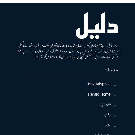
ادارہ ’دلیل‘ اپنے تمام قارئین کو اس بات کی دعوت دیتا ہے کہ وہ خود بھی مختلف مسائل پر اپنی رائے کا کھل
کر اظہار کریں اور اس کے لیے ہر تحریر پر تبصرے کی سہولت کا استعمال کریں۔ جو بھی ویب سائٹ پر لکھنے
کا متمنی ہو، وہ ادارہ ’دلیل‘ کا مستقل رکن بن سکتا ہے اور اپنی نگارشات شامل کرسکتا ہے۔
صفحات
Buy Adspace
Herald Home
ادارہ دلیل
پالیسی
مقاصد