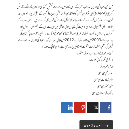
آج بھی ، ضیا محی الدین صاحب عمر کے اس حصے میں نہ صرف نیشنل اکیڈمی اوف پرفارمنگ آرٹس
کراچی (NAPA) میں نوجوان نسل کو اداکاری، ڈائریکشن اور پروڈکشن کے اعلیٰ ترین اصولوں اور
فنون سے روشناس کرنے کے ساتھ ساتھ کلاسیکل ڈرامے کی تجدید بھی کر رہے ہیں ۔ اس سب کے
علاوہ، فیض فیسٹیول اور اسی نوعیت کی نمایاں ادبی محافل میں ان سے ان کے مخصوص ، انمول اور
گراں مایہ انداز میں تحت اللفظ شاعری اور نثر سننے کا بھی موقع ملتا ہے۔ انہیں حکومتِ پاکستان کی
جانب سے 2003 میں ستارہِ امتیاز اور 2012 میں ہلالِ امتیاز دیا گیا۔ ضیا محی الدین صاحب نے
فیض کی نظم ، “اک حرف” تحت اللفظ میں پڑھ رکھی ہے ، اسی کا ایک حصہ:
آج ہر موجِ ہَوا سے ہے سوالی خلقت
لا ،کوئی نغمہ ، کوئی صوت ،
تِری عمر دراز
نوحہِ غم ہی سہی
شورِ شہادت ہی سہی
صُورِ محشر ہی سہی
بانگِ قیامت ہی سہی
یہ بھی پڑھیں