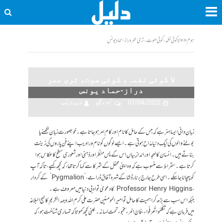
ہوم
<<
لا کوئی نغمہ، کوئی صوت، تری عمر دراز-حماد یونس
لا کوئی نغمہ، کوئی صوت، تری عمر
دراز-حماد یونس
07/04/2022
تبصرہ لکھیے
ویب ڈیسک
زبان دانی ایسا ہنر ہے کہ جس کے حامل کا نام اور کام امر ہو جاتا ہے۔ خوبصورت زبان لکھنے یا
بولنے والوں کی ایک دنیا مدّاح ہوتی ہے۔ ایسے لوگوں کو نام ور ادیب اپنے فن پاروں کی زینت
بناتے ہیں ۔ انسان کا لہجہ اور اندازِ بیاں اس کے پس منظر اور ذہنی اور شعوری سطح کا عکاس ہوا
کرتا ہے۔ سقراط سے منسوب ہے کہ وہ اپنی محفل کے شرکا سے کہا کرتا تھا، کہ کچھ کہیے ، تا کہ آپ
کو پہچانا جا سکے۔ اسی طرح جارج برنارڈ شا کے شہرہ آفاق ڈرامے ، ‘Pygmalion’ کے کردار
، Professor Henry Higgins کا دعویٰ تو ادبی دنیا میں معروف ہے۔
جبکہ اس سب سے بڑھ کر اہمیت کا حامل تو امیر المومنین حضرت علی کرم اللہ وجہہ الکریم کا نہج البلاغہ
میں فرمان ہے کہ تَکَلّمُوا تُعرَفُواء ، فاِنّ المرءَ مخبوء تحت لسانہ۔ یعنی کچھ کہو تاکہ تمہاری شناخت ہو ، کہ