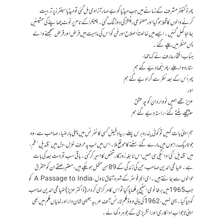
پھر ڈکٹیٹر مشرف کے زمانے میں جب میڈیا کو بے مہار آزادی مل گئی تو میڈیا سینٹرز پر تربیت
کرنے والوں کا قحط ہو گیا اور مصنوعی ریٹنگز کی دوڑ لگ گئی۔چینلز کے نام پر نوٹ چھاپنے کی مشینیں
جا بجا کھل گئیں۔ ایسے میں خالصتاً اصلاح اور فن کو اس کی ماہیت میں فرض اور قرض سمجھنے والے
پس منظر میں چلے گئے ۔
جناب افتخار عارف نے کہا تھا ،
ستارہ وار جلے ، پھر بُجھا دِیے گئے ہم
پھر اُس کے بعد نظر سے گِرا دیے گئے ہم
اور
عزیز تھے ہمیں نو واردانِ کوچہِ عشق
سو پیچھے ہٹتے گئے، راستہ دِیے گئے ہم
ہم اپنی بات کہیں تو کوئی پندرہ برس پہلے، بیادِ فیض کسی کانفرنس میں پہلی بار ضیاء صاحب سے ، وہ
جو تاریک راہوں میں مارے گئے ، سننے کا موقع ملا۔ اس میں لب پہ حرفِ غزل ، دِل میں “قِندیلِ” غم،
میں “قِندیل” کی ادائیگی ہی ہمیں اس نابغہِ رُوزگار شخص کا اسیر کر گئی۔ باقی سب تو بہت بعد کی بات
ہے۔ ضیا محی الدین صاحب ، جن کی زندگی کے 89 سن مکمل ہو چکے ہیں ، معتبر حلقے ان کو متفرق
حوالوں سے جانتے ہیں۔ ای ایم فوسٹر کے شہرہ آفاق ناول ، A Passage to India کو
جب 1965 میں برطانوی اسٹیج پر فلمایا گیا تو اس کا مرکزی کردار (ڈاکٹر عزیز) ضیا محی الدین صاحب
کو دیا گیا۔ یہی نہیں ، 1962 کی ہالی ووڈ فلم لارنس آف عربیہ جیسی شان دار اور نمایاں فلم میں بھی
اپنی لا جواب اداکاری اور انگریزی کے جوہر دکھائے۔