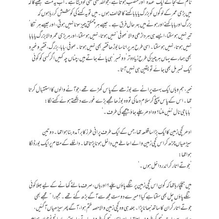
نام کے بجائے ایک ’عہدہ‘ اور منصب ہوتا ہے، جو اللہ کسی کسی کو دیتا ہے۔ اب یہ مت سمجھیے گا کہ
میں بڑی عمر کے لوگوں کو بزرگ یا بابا کہنے کا مخالف ہوں۔ میں تو یہ کہنے کی کوشش کر رہا ہوں کہ
بزرگ اور بابا کہنے اور ہونے میں بہرحال فرق ہے۔ جیسے ہر چمکتی چیز سونا نہیں ہوتی، اور جیسے ہر ’تکا‘
تیر نہیں ہو سکتا، ایسے ہی ہر داڑھی والا ’صوفی‘ نہیں ہوتا، نہیں ہو سکتا، اور ہر بڑی عمر والا بزرگ یا بابا
نہیں ہوتا، نہیں ہو سکتا۔ اسی طرح ہر پرانا سا بوڑھا فقیر بھی نہیں ہوتا۔ صوفی، بابا، بزرگ، فقیر وغیرہ
بھی ہمارے یہاں ہر چیز کی طرح زیادہ تر ’دونمبر‘ ہی پائے جاتے ہیں، چناں چہ کہیں اگر کسی کو کوئی
ایک نمبر مل بھی جائے تو یقین ہی نہیں آتا۔
خیر، ہم وہاں ایک بہت پرانے سے بوڑھے کے پاس کھڑے تھے، جو آنے والوں کا استقبال کرتا
تھا۔ اس کے پاس پہنچ کر سلام دعا کی تو وہ بوڑھا مجھے بڑے غور سے دیکھتے ہوئے کہنے لگا:
’بابا جی نال نئیں ملنا؟ وہ ادھر چلے جاؤ، پیچھے کی طرف۔‘
ادھر کچی زمین کا ایک بڑا سا قطعہ تھا، جس کے ایک طرف پرانی طرز کا برآمدہ بنا ہوا تھا۔ دو تین
سیڑھیاں چڑھ کر اس کچی زمین والے احاطے میں داخل ہونا پڑتا تھا۔ داخلے کے مقام پر ایک بورڈ لگا
ہوا تھا:
’جوتے اتار کر اندر داخل ہوں۔‘
میں ہچکچا رہا تھا کہ کون اس کچی زمین پر ننگے پاؤں چلے؟ اور ہاں، صرف مالٹے کھانے کے لیے بھلا کوئی
ننگے پاؤں چل بھی سکتا ہے کیا؟ میرے دوست مجھ سے آگے بڑھ گئے تھے۔ مجبوراﹰ مجھے بھی
جوتے اتار کر ان کا ساتھ نبھانا پڑا۔ جلد ہی وہ کچی زمین والا حصہ ختم ہوا، آگے پھر سیڑھیاں آ گئیں،