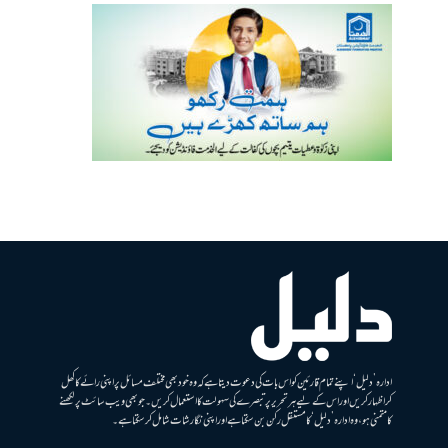
ادارہ ’دلیل‘ اپنے تمام قارئین کو اس بات کی دعوت دیتا ہے کہ وہ خود بھی مختلف مسائل پر اپنی رائے کا کھل
کر اظہار کریں اور اس کے لیے ہر تحریر پر تبصرے کی سہولت کا استعمال کریں۔ جو بھی ویب سائٹ پر لکھنے
کا متمنی ہو، وہ ادارہ ’دلیل‘ کا مستقل رکن بن سکتا ہے اور اپنی نگارشات شامل کرسکتا ہے۔