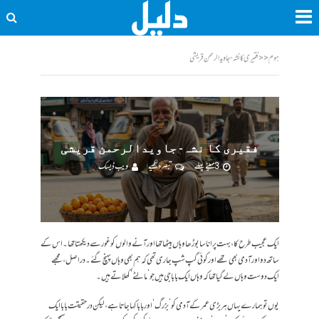
ہوم
<<
فقیری کا نشہ- جاویدالرحمن قریشی
فقیری کا نشہ- جاویدالرحمن قریشی
3 مہینے پہلے
تبصرہ لکھیے
ویب ڈیسک
ایک عجیب طرح کا، بہت پرانا سا بوڑھا وہاں بیٹھا تھا اور آنے والوں کو غور سے دیکھتا تھا۔ اس کے
ساتھ دو اور آدمی بھی تھے اور کوئی گپ شپ جاری تھی کہ ہم بھی وہاں پہنچ گئے۔ دراصل، مجھے
ایک دوست وہاں لے گیا تھا کہ وہاں ایک بابا جی ہیں جو ’مالٹے‘ کھلاتے ہیں۔
یوں تو ہمارے یہاں ہر بڑی عمر کے آدمی کو ’بزرگ‘ اور بابا کہا جاتا ہے، لیکن درحقیقت بابا ایک