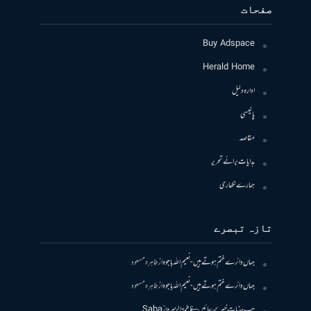
صفحات
Buy Adspace
Herald Home
ادارہ دلیل
پالیسی
مقاصد
ہدایات برائے تحریر
ہمارے لکھاری
تازہ تبصرے
جہاں دائرے ختم ہوتے ہیں- نعیم اللہ باجوہ
از
طاہرہ مسعود
جہاں دائرے ختم ہوتے ہیں- نعیم اللہ باجوہ
از
طاہرہ مسعود
جب جذبات خبر بن جائیں – فاطمۃالزہرہ
از
Saba