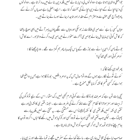
جو اصلی والا بابا ہوتا ہے نا، وہ لوگوں کی دنیا بنانے نہیں بلکہ دین بنانے میں مدد کرتا ہے۔ وہ لوگوں
کی دنیا بچانے کے بجائے دین بچانے کی محنت کرتا ہے۔ ایسے اصلی بابے صدیاں گزرنے کے
باوجود آج بھی عقیدت و احترام کے حقدار اور تاجدار جانے اور مانے جاتے ہیں۔
وہاں کسی ’بابے‘ سے میری ملاقات نہ ہو سکی اور وہاں سے ننگے پاؤں باہر آتے میں یہی سوچ رہا تھا
کہ کاش کوئی ایسا بابا مل جائے جو میری آخرت سنوارنے میں میری مدد کرنے والا ہو۔ اے کاش!
جوتے پہن کر اسی پرانے سے بوڑھے کے پاس ایک بار پھر ہم کھڑے تھے۔ وہ پوچھنے لگا:
’ادھر کوئی اور بھی تھا کیا؟‘
پھر خود ہی کہنے لگا کہ:
’سُوٹے شُوٹے لگا رہے ہوں گے وہ تو؟ حال آں کہ یہ ادھر دیکھیں، بورڈ لگا ہوا ہے جس پر واضح لکھا
ہوا ہے کہ کسی قسم کا نشہ کرنا بالکل ممنوع ہے۔‘
سچی بات تو یہ ہے کہ صرف بورڈ لگانے سے کوئی جرم کبھی نہیں رک سکتا۔ اس کے لیے تو لوگوں کی
تربیت اور سزا و جزا کا نظام سختی سے نافذ کرنے کی ضرورت ہے۔ البتہ، فقیری کا نشہ (یاد رہے
’فقیری نشہ‘ نہیں بلکہ فقیری ’کا‘ نشہ) یقیناً اس سے مستثنیٰ ہے۔ یہ سختی سے نہیں بلکہ پیار سے
پھیلتا ہے۔ لیکن جب فقیر خود نشئی ہو جائے تو وہ کسی اور کو کیا ہوش میں رکھے گا؟ ہاں، اگر وہ توحید کا
جام پینے والا ہو تو مدہوش ہو کر بھی سب کو ہوش والا بنا دیتا ہے۔
صاحب! بابے کی تلاش جاری ہے۔ مالٹے کھانے کے سفر میں مجھے نہ تو مالٹے ملے اور نہ ہی بابا۔