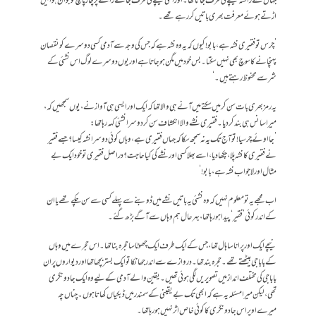
جہاں سے راستہ نیچے کی طرف جاتا تھا۔ اور اسی نیچے کی طرف جاتے راستے پر چار پانچ نوجوان ہوا میں
اڑتے ہوئے معرفت بھری باتیں کر رہے تھے۔
’چرس تو فقیری نشہ ہے، بابو! کیوں کہ یہ وہ نشہ ہے کہ جس کی وجہ سے آدمی کسی دوسرے کو نقصان
پہنچانے کا سوچ بھی نہیں سکتا۔ بس خود میں مگن ہو جاتا ہے اور یوں دوسرے لوگ اس نشئی کے
شر سے محفوظ رہتے ہیں۔‘
یہ رمز بھری بات سن کر میں سکتے میں آنے ہی والا تھا کہ ایک اور ایسی ہی آواز نے، یوں سمجھیں کہ،
میرا سانس ہی بند کر دیا۔ فقیری نشے والا انکشاف سن کر دوسرا نشئی کہہ رہا تھا:
’جا اوئے چرسیا! تو آج تک یہ نہ سمجھ سکا کہ جہاں فقیری ہے، وہاں کوئی دوسرا نشہ کیسا؟ جسے فقیر
نے فقیری کا نشہ پلا، چکھا دیا، اسے بھلا کسی اور نشے کی کیا حاجت؟ دراصل فقیری تو خود ایک بے
مثال اور لاجواب نشہ ہے، بابو!‘
اب مجھے یہ تو معلوم نہیں کہ وہ نشئی یہ باتیں نشے میں ڈوبنے سے پہلے کسی سے سن چکے تھے یا ان
کے اندر کوئی ’فقیر‘ پیدا ہو رہا تھا، بہرحال ہم وہاں سے آگے بڑھ گئے۔
نیچے ایک اور پرانا سا ہال تھا، جس کے ایک طرف ایک چھوٹا سا حجرہ بنا تھا۔ اس حجرے میں وہاں
کے بابا جی بیٹھتے تھے۔ حجرہ بند تھا۔ دروازے سے اندر جھانکا تو ایک بستر بچھا تھا اور دیواروں پر ان
بابا جی کی مختلف انداز میں تصویریں لگی ہوئی تھیں۔ یقین والے آدمی کے لیے وہ ایک جادو نگری
تھی، لیکن میرا مسئلہ یہ ہے کہ ابھی تک بے یقینی کے سمندر میں ڈبکیاں کھاتا ہوں۔ چناں چہ
میرے اوپر اس جادو نگری کا کوئی خاص اثر نہیں ہو رہا تھا۔