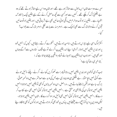
میرے دوست شاید اس ماحول سے متاثر ہو رہے تھے، اور شاید وہ اس لیے متاثر ہوتے تھے کہ وہ
بے یقینی ترک کر چکے تھے۔ کہیں سے اور کسی سے کچھ حاصل کرنے کے لیے یقین ایک بڑا کارآمد
ہتھیار ہے۔ یقین نہ ہو تو حدودِ حرم میں مانگی ہوئی دعائیں بھی بے اثر جاتی ہیں، اور یقین ہو تو دعائیں
قبول کرنے والا شہ رگ سے بھی نزدیک ہے۔ ادھر منہ سے بات نکلی، ادھر شہ رگ سے جواب آ
گیا۔
اکثر لوگ اسی لیے مایوس ہوتے ہیں، ناامید ہوتے ہیں، شکوے کرتے رہتے ہیں، کیوں کہ انہیں خود
پر اور خدا پر یقین نہیں ہوتا۔ آدمی اپنے اندر یقین پیدا کر لے تو بے شک ’ستاروں سے آگے جہاں
اور بھی ہیں‘، اور جب ایسا یقین پیدا ہو جائے تو پھر واقعی یہ پوچھا جاتا ہے کہ:
’بتا، تیری رضا کیا ہے؟‘
جب آدمی کو خود پر اور خدا پر یقین نہیں رہتا تو پھر اسے ٹھوکریں کھانے، گرنے، پٹنے، ذلیل ہونے
سے کوئی نہیں بچا سکتا۔ بے یقینی ہی وہ بیماری ہے جس کی وجہ سے معاشرے میں دونمبر صوفی،
بزرگ، بابے اور فقیر بڑھتے جاتے ہیں۔ دراصل، ان دو نمبر بابوں کو بھی تو یقین نہیں ہوتا نا! انہیں
یقین نہیں ہوتا کہ ان کی پکڑ بھی ہو سکتی ہے۔ انہیں یقین نہیں ہوتا کہ کوئی انہیں بھی بے نقاب کر
دے گا۔ انہیں یقین نہیں ہوتا کہ کوئی انہیں بھی ذلیل و رسوا کر دے گا۔ شاید انہیں یقین ہوتا ہو،
لیکن وہ دین پر دنیا کو ترجیح دے بیٹھتے ہیں، چناں چہ خود بھی گمراہ ہوتے ہیں اور لوگوں کو بھی بھٹکا دیتے
ہیں۔