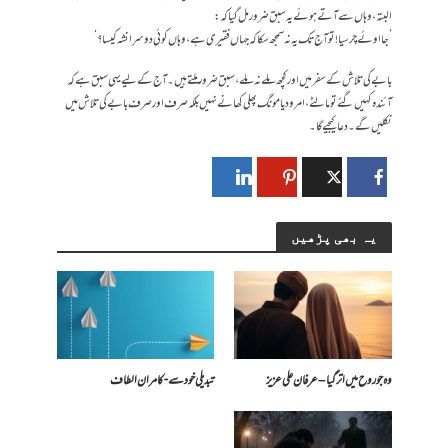
البتہ، وہاں سے آتے ہوئے یہ سبق ضرور مل گیا کہ:
’جا اوئے چرسیا! تو آج تک یہ نہ سمجھ سکا کہ جہاں فقیری ہے، وہاں کوئی دوسرا نشہ کیسا؟‘
بابے کی تلاش کے سفر میں اور کچھ ملے نہ ملے، سبق ضرور ملتے ہیں۔ آج کے لیے یہی سبق ہے کہ
آئندہ کہیں گئے تو مالٹے، امرود یا مونگ پھلی کھانے نہیں بلکہ صرف اور صرف بابے کی تلاش میں
نکلیں گے۔ دعا کیجیے گا۔
یہ بھی پڑھیں
وہ جو روح میں اتر گیا – عرفان علی عزیز
تبدیلی خود سے- کامران الطاف