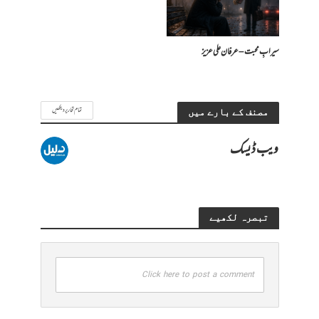
سیرابِ محبت – عرفان علی عزیز
تمام تحاریر دیکھیں
مصنف کے بارے میں
ویب ڈیسک
تبصرہ لکھیے
Click here to post a comment