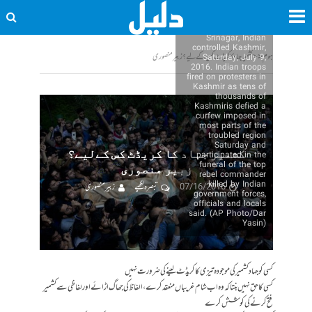
procession in Tral,
some 38 Kilometers
(24 miles) south of
Srinagar, Indian
controlled Kashmir,
ہوم
<<
کشمیر جہاد کا کریڈٹ کس کےلیے؟ زبیر منصوری
Saturday, July 9,
2016. Indian troops
fired on protesters in
Kashmir as tens of
thousands of
Kashmiris defied a
curfew imposed in
most parts of the
troubled region
Saturday and
کشمیر جہاد کا کریڈٹ کس کےلیے؟
participated in the
funeral of the top
زبیر منصوری
rebel commander
killed by Indian
07/16/2016
تبصرہ لکھیے
زبیر منصوری
government forces,
officials and locals
said. (AP Photo/Dar
Yasin)
کسی کو جہاد کشمیر کی موجودہ تیزی کا کریڈٹ لینے کی ضرورت نہیں
کسی کا حق نہیں بنتا کہ وہ اب شام غریباں منعقد کرے ، الفاظ کی جھاگ اڑائے اور لفاظی سے کشمیر
فتح کرنے کی کوشش کرے