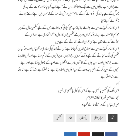
اور ہاں اس کا سارا کریڈٹ اور اس صورتحال پر عزت و تکریم کا سارا حق میرے پیارے وانی کو جاتا
ہے جو ان سب جاہلوں میں سے ایک دانا نکلا، اس نے آپنے اپ کو پہچانا اور موت کے بعد کی
زندگی کے لیے یہ زندگی انویسٹ کر کے امام حسین رضی اللہ عنہ کے قدموں میں اپنے رستے ہوئے
زخم لے کر جا پہنچا
اس کا سارا کریڈٹ میرے بوڑھے جانباز سید علی گیلانی کو جاتا ہے جس کے لیے کشمیر سال کے ہر
موسم کا مسئلہ ہے، بہار ہو کہ خزاں وہ ہر لمحے کشمیر یوں کا اول و آخر اتحادی ہے اور اس کے
بوڑھے کندھے شاید بنے ہی جوان لاشے اٹھانے کے لیے ہیں
اس کا سارا کریڈٹ میرے صلاح الدین کو جاتا ہے جس نے زندگی کی ساری رنگینیاں اور رعنائیاں
کشمیر کی مانگ سجانے کے لیے وقف کر دیں. جو اپنوں اور پرائیوں کے زخم سہتا ہے اور بس لگا رہتا
ہے. مایوسیوں اور نا امیدیوں کے کانٹوں بھرے جنگلوں سے امید کے پھول چنتا ہے اور اپنے
بچوں کے سپرد کر کے انھیں جدو جہد کے میدانوں میں اتار دیتا ہے. نہ تھکتا ہے، نہ رکتا ہے، نہ بکتا
ہے، نہ جھکتا ہے
آہ
اس ملک کی کشمیر پالیسی یہ ہے کہ اس کی کوئی پالیسی ہی نہیں
مجھ سے امیر شہر کا ہوگا نہ احترام
میری زباں کے واسطے تالے خرید لو
ٹیگز
برہان وانی
پاکستان
جہاد
کشمیر