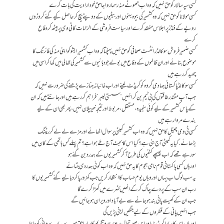
کسی سپہ سالار کو حق نہیں کہ وہ اب جھوٹے منہ رسما رواجا حق خود ارادیت کی بات کرے
کسی مولانا کو حق نہیں کہ وہ کشمیر کی بیوہ بہنوں اور بیٹیوں کے دوپٹے بیچ کر حاصل کیے گئے کروڑوں
روپے کے فنڈز پر اجلاس منعقد کرے اور سیاست فروشی کے الزامات کا ٹی وی پر بیٹھ کر دفاع
کرے
کسی ضمیر فروش سو کالڈ رائٹسٹ صحافی کو حق نہیں پہنچتا کہ وہ اب کشمیر ایشو کو اپنی منہ کی فائرنگ کا
موضوع بنائے اور ان ظالموں کے دفاع میں بولے جو دہائیوں سے کشمیر کی تھالی میں کھا کر اسی میں
چھید کر رہے ہیں
کسی سو کالڈ پاکستانی جہادی گروہ کو کریڈٹ لینے اور اب غائبانہ جنازے پڑھنے کی ضرورت نہیں کہ
جب آپ مقتدر طاقتوں کی بی ٹیم بن کر انہیں “سستی لیبر” فراہم کر رہے ہیں اور جانتے ہیں کہ ان
کے پاس کشمیر کے لیے کوئی سنجیدہ، مستقل، مربوط اور نتیجہ خیز پلان نہیں، پھر بھی ان کے لیے
بندے مروا رہے ہیں
کسی ٹی وی چینل کا حق نہیں کہ وہ اب کشمیر کمیٹی پر سوال اٹھائے اور مزے لے لے کر ریٹنگ
بڑھائے. کیا یہ کمیٹی آج بنی ہے؟ کیا اس کا بجٹ آج طے ہوا ہے ؟ تم پہلے کس ہاتھی کے کان میں
سو رہے تھے کہ اب پھپھے کٹنیوں کی طرح آ کر کشمیریوں کے ہمدرد بن گئے ہو
اور ہاں کسی پاکستانی قوم نامی ہجوم کا یہ حق نہیں کہ وہ اب کوئی ہمدردی جتائے
یہ سب لوگ اب یہاں اور وہاں یوم حساب کا انتظار کریں جب کمزور پا کر دبا لیے گئے کشمیریوں کا
رب ان سب کے پردے چاک کر کے انھیں کٹہرے میں کھڑا کرے گا
جب ان کے کھیت پانی بند ہو جانے سے بے آباد اور ویران ہو جائیں گے
جب انہیں پانی کے قطروں کے لیے جنگیں لڑنی پڑیں گی