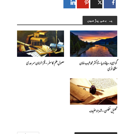
یہ بھی پڑھیں
گواہی دیتے دریا – ڈاکٹر محمد طیب خان
حصولِ علم کا سفر – فخرالزمان سرحدی
سنگھانوی
تحلیل نفیسی – شہزاد حنیف