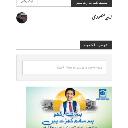
تمام تحاریر دیکھیں
مصنف کے بارے میں
زبیر منصوری
تبصرہ لکھیے
Click here to post a comment