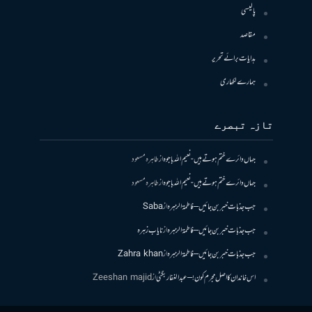
پالیسی
مقاصد
ہدایات برائے تحریر
ہمارے لکھاری
تازہ تبصرے
جہاں دائرے ختم ہوتے ہیں- نعیم اللہ باجوہ
از
طاہرہ مسعود
جہاں دائرے ختم ہوتے ہیں- نعیم اللہ باجوہ
از
طاہرہ مسعود
جب جذبات خبر بن جائیں – فاطمۃالزہرہ
از
Saba
جب جذبات خبر بن جائیں – فاطمۃالزہرہ
از
نایاب زہرہ
جب جذبات خبر بن جائیں – فاطمۃالزہرہ
از
Zahra khan
اس خاندان کا اصل مجرم کون! – عبدالغفار بگٹی
از
Zeeshan majid