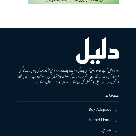
ادارہ ’دلیل‘ اپنے تمام قارئین کو اس بات کی دعوت دیتا ہے کہ وہ خود بھی مختلف مسائل پر اپنی رائے کا کھل
کر اظہار کریں اور اس کے لیے ہر تحریر پر تبصرے کی سہولت کا استعمال کریں۔ جو بھی ویب سائٹ پر لکھنے
کا متمنی ہو، وہ ادارہ ’دلیل‘ کا مستقل رکن بن سکتا ہے اور اپنی نگارشات شامل کرسکتا ہے۔
صفحات
Buy Adspace
Herald Home
ادارہ دلیل