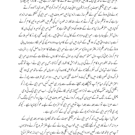
ہم میرا جی کے ساتھ ہی ایک کار میں موجود اِن کے سونے کا انتظار کر رہے ہیں۔ کار ڈرائیور چلا رہا
ہے۔ میرا جی پچھلی سیٹ پر نیم دراز فون پر اپنی بھاری بھر کم آواز کو بوجھل اور خمار آلودہ کرتے
ہوئے لالی ووڈ کے کسی نئے فلم ساز سے راز و نیاز میں مصروف ہیں۔ میرا جی کی گفتگو سے اندازہ ہو
رہا ہے کہ وہ تو فلم ساز پر نیکی کرتے ہوئے رضاکارانہ طور پر اُس کی فلم میں بطور ہیروئین کام کرنے
کو تیار ہیں، مگر فلمساز نیا ہونے کے علاوہ گھامڑ بھی لگتا ہے جو مسلسل میرا جی کو ہیروئن کی ماں کا
رول آفر کیے جا رہا ہے۔ میرا جی بدمزہ ہو کے کال بند کر دیتی ہیں۔ پھر ایک فلمی رپورٹر کا نمبر ملا کے
اُسے ہدایت دیتی ہیں کہ وہ کل کے اخبار میں اُن کے کامیاب دورہ امریکہ کی خبر لگا دے جہاں ہالی
ووڈ کے نامور فلم ڈائریکٹر اور پروڈیوسر حضرات نے میرا جی سے ملنے کا اعزاز حاصل کیا۔ براڈ پٹ،
ٹام کروز، جونی ڈیپ، ول سمتھ سمیت کئی درجہ اول کے اداکاروں نے ملاقات کے دورن میرا جی
کے ساتھ بطور ہیرو کام کرنے کی دیرینہ خواہش کا اظہار بھی کر ڈالا، جس پر میرا جی نے اپنے شوٹنگ
کے ٹائٹ شیڈول کو مدنظر رکھتے ہوئےغور و خوض کا وعدہ کیا۔ اور ہاں خبر کے ساتھ میری وہ نیلی
فراک والی تصویر لگانا، میں بالکل کیٹ ونسلٹ لگتی ہوں اس میں۔ دوسری طرف سے رپورٹر نے
اعتراض کیا کہ میڈم آپ تو پچھلے چھ مہینے سے ملک سے باہر ہی نہیں گئیں؟ میرا جی نے رپورٹر کو
انگلش کی چند منتخب گالیوں سے نوازا اور صبح لازمی خبر لگانے کی تاکید کی۔ اب میرا جی ایک ٹی وی
چینل کے مارننگ شو کے میزبان کو یہ باور کروانے میں مصروف ہیں کہ اپنے پروگرام کی ریٹنگ اگر
اسے عزیز ہے تو اسے جلد سے جلد اپنے شو میں میرا جی کو انٹرویو کے لیے مدعو کر لینا چاہیے۔ کیونکہ
پوری قوم میرا جی کے تازہ انڑویو کے لیے دن گن گن کے گزار رہی ہے۔
موبائل اپنے بیگ میں رکھ کر میرا جی نے سر پچھلی سیٹ کے ساتھ ٹکا دیا ہے اور جلد ہی اُن کے
مردانہ خراٹے کار میں گونجنے لگتے ہیں۔ میں خواب میں جانے کے لیے منتر شروع کرنے والا ہوں.
آپ میرا ہاتھ تھامے رکھیں اور دائیں پیر کی بائیں انگلی ہلانے سے پرہیز کریں، ایسا نہ ہو منتر اُلٹا پڑ