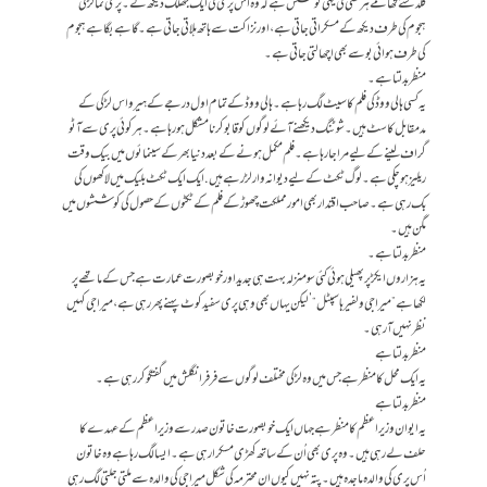
گلدستے تھامے ہر کسی کی یہی کوشش ہے کہ وہ اس پری کی ایک جھلک دیکھ لے۔ پری نما لڑکی
ہجوم کی طرف دیکھ کے مسکراتی جاتی ہے، اور نزاکت سے ہاتھ ہلاتی جاتی ہے۔گاہے بگاہے ہجوم
کی طرف ہوائی بوسے بھی اچھالتی جاتی ہے۔
منظر بدلتا ہے۔
یہ کسی ہالی ووڈ کی فلم کا سیٹ لگ رہا ہے۔ ہالی ووڈ کے تمام اول درجے کے ہیرو اس لڑکی کے
مدمقابل کاسٹ ہیں۔ شوٹنگ دیکھنے آئے لوگوں کو قابو کرنا مشکل ہو رہا ہے۔ ہر کوئی پری سے آٹو
گراف لینے کے لیے مرا جا رہا ہے۔ فلم مکمل ہونے کے بعد دنیا بھر کے سینمائوں میں بیک وقت
ریلیز ہو چکی ہے۔ لوگ ٹکٹ کے لیے دیوانہ وار لڑ رہے ہیں. ایک ایک ٹکٹ بلیک میں لاکھوں کی
بک رہی ہے۔ صاحب اقتدار بھی امور مملکت چھوڑ کے فلم کے ٹکٹوں کے حصول کی کوششوں میں
مگن ہیں ۔
منظر بدلتا ہے۔
یہ ہزاروں ایکڑ پر پھیلی ہوئی کئی سو منزلہ بہت ہی جدید اور خوبصورت عمارت ہے جس کے ماتھے پر
لکھا ہے ”میرا جی ولفیر ہاسپٹل“’ لیکن یہاں بھی وہی پری سفید کوٹ پہنے پھر رہی ہے، میرا جی کہیں
نظر نہیں آ رہی۔
منظر بدلتا ہے
یہ ایک محل کا منظر ہے جس میں وہ لڑکی مختلف لوگوں سے فرفر انگلش میں گفتگو کر رہی ہے۔
منظر بدلتا ہے
یہ ایوان وزیر اعظم کا منظر ہے جہاں ایک خوبصورت خاتون صدر سے وزیر اعظم کے عہدے کا
حلف لے رہی ہیں۔ وہ پری بھی اُن کے ساتھ کھڑی مسکرا رہی ہے۔ ایسا لگ رہا ہے وہ خاتون
اُس پری کی والدہ ماجدہ ہیں۔ پتہ نہیں کیوں ان محترمہ کی شکل میرا جی کی والدہ سے ملتی جلتی لگ رہی