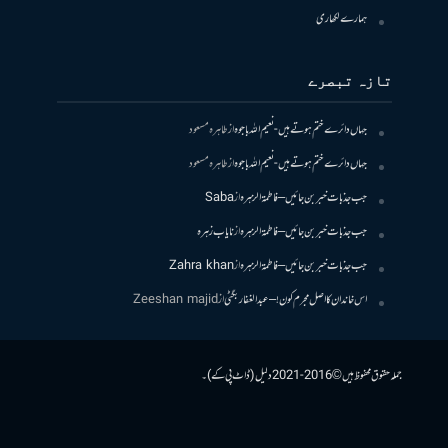
ہمارے لکھاری
تازہ تبصرے
جہاں دائرے ختم ہوتے ہیں- نعیم اللہ باجوہ
از
طاہرہ مسعود
جہاں دائرے ختم ہوتے ہیں- نعیم اللہ باجوہ
از
طاہرہ مسعود
جب جذبات خبر بن جائیں – فاطمۃالزہرہ
از
Saba
جب جذبات خبر بن جائیں – فاطمۃالزہرہ
از
نایاب زہرہ
جب جذبات خبر بن جائیں – فاطمۃالزہرہ
از
Zahra khan
اس خاندان کا اصل مجرم کون! – عبدالغفار بگٹی
از
Zeeshan majid
جملہ حقوق محفوظ ہیں © 2016-2021 دلیل (ڈاٹ پی کے)۔