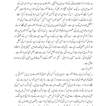
جائے اور ہم الطاف بھائی کے خواب میں جا پہنچیں۔ منتر کامیاب رہا ہے، اب ہم میرا جی کے
خواب میں ہیں۔ یہ ایک انتہائی وسیع و عریض کمرے کا منظر ہے جس کی دیواریں اور چھت پر مکمل
طور پر آئینے نصب ہیں۔ اس کمرے میں میرا جی تو کہیں نظر نہیں آ رہیں البتہ ایک دیوارگیر آئینے
کے سامنے ایک انتہائی دراز قد اور غیر معمولی طور پر حسین و جمیل کمسن لڑکی کھڑی ہے جس کی عمر
بمشکل چودہ سال لگ رہی ہے۔ لڑکی کی پشت پر پریوں کی طرح کے دو خوبصورت پر بھی نکلے ہوئے
ہیں اور ہاتھ میں پریوں کی مخصوص جادوئی چھڑی بھی ہے۔ پری نما لڑکی اپنے آپ کو آئینوں میں دیکھ
دیکھ کر خوش ہو رہی ہے۔ اب لڑکی اپنے منہ پر میک اپ تھوپ رہی ہے، چونکہ اس کے ملکوتی اور
جادوئی حسن کو میک اپ کی ضرورت نہیں تھی، اس لیے گہرے میک اپ کے بعد اس کی شکل
کارٹونوں جیسی لگ رہی ہے۔ لڑکی ہاتھ سے اشارہ کرتی ہے تو اچانک فضا میں ”شیلا کی جوانی“ والا گانا
بجنا شروع ہو جاتا ہے جس پر وہ لڑکی بےتحاشہ اچھل کود کر رہی ہے جسے رقص بھی کہا جا سکتا ہے۔
”شیلا کی جوانی“ کے بعد ”منی بدنام ہوئی“، ”کملی” اور نصیبو کے چند منتحب گانوں پر بھی یہ لڑکی اندھا دھند
ناچتی ہے۔
منظر بدلتا ہے.
یہ نیویارک ائیرپورٹ کا منظر ہے۔ وہی پری نما کمسن لڑکی انتہائی خوبصورت لباس میں مسکراتی، پر
ہلاتی ہاتھ میں چھڑی تھامے ائیرپورٹ سے باہر آ رہی ہے۔ یونیفارم میں ملبوس ائیرپورٹ کے
عملے اور دوسرے مسافروں کی آنکھیں رشک و حیرت سے پھٹی جا رہی ہیں۔ کچھ لوگ رعب حسن کی
تاب نہ لاتے ہوئے سجدے میں گرے ہوئے ہیں۔ کچھ بے ہوش ہو چکے ہیں، جو ہوش میں ہیں وہ
بھی زبان حال سے پکار رہے ہیں کہ ہمیں کوئی ہوش نہیں۔ ائیرپورٹ کے باہر لائونج اور پارکنگ
ایریا میں انسانوں کا ایک سمندر اس لڑکی کو خوش آمدید کہنے آیا ہوا ہے۔ ہاتھوں میں پھولوں کے