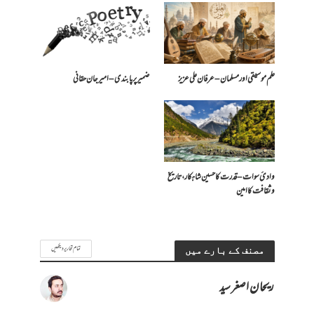
علم موسیقی اور مسلمان – عرفان علی عزیز
ضمیر پر پابندی – امیرجان حقانی
وادیٔ سوات – قدرت کا حسین شاہکار، تاریخ
و ثقافت کا امین
تمام تحاریر دیکھیں
مصنف کے بارے میں
ریحان اصغر سید