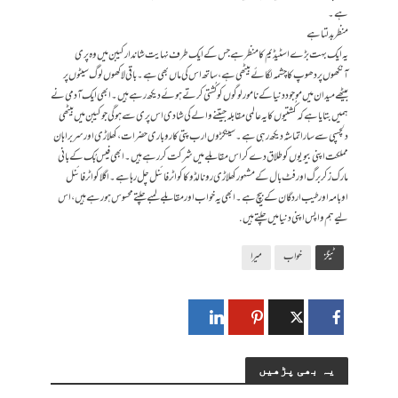
ہے۔
منظر بدلتا ہے
یہ ایک بہت بڑے اسٹیڈیم کا منظر ہے جس کے ایک طرف نہایت شاندار کیبن میں وہ پری
آنکھوں پر دھوپ کا چشمہ لگائے بیٹھی ہے، ساتھ اس کی ماں بھی ہے۔ باقی لاکھوں لوگ سیٹوں پر
بیٹھے میدان میں موجود دنیا کے نامور لوگوں کو کُشتی کرتے ہوئے دیکھ رہے ہیں۔ ابھی ایک آدمی نے
ہمیں بتایا ہےکہ کُشتیوں کا یہ عالمی مقابلہ جیتنے والے کی شادی اس پری سے ہو گی جو کیبن میں بیٹھی
دلچسپی سے سارا تماشہ دیکھ رہی ہے۔ سینکڑوں ارب پتی کاروباری حضرات، کھلاڑی اور سربراہان
مملکت اپنی بیویوں کو طلاق دے کر اس مقابلے میں شرکت کر رہے ہیں۔ ابھی فیس بُک کے بانی
مارک زکر برگ اور فٹ بال کے مشہور کھلاڑی رونالڈو کا کواٹر فائنل چل رہا ہے۔ اگلا کواٹر فائنل
اوبامہ اور طیب اردگان کے بیچ ہے۔ ابھی یہ خواب اور مقابلے لمبے چلتے محسوس ہو رہے ہیں، اس
لیے ہم واپس اپنی دنیا میں چلتے ہیں.
ٹیگز
خواب
میرا
یہ بھی پڑھیں