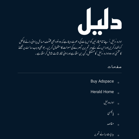
ادارہ ’دلیل‘ اپنے تمام قارئین کو اس بات کی دعوت دیتا ہے کہ وہ خود بھی مختلف مسائل پر اپنی رائے کا کھل
کر اظہار کریں اور اس کے لیے ہر تحریر پر تبصرے کی سہولت کا استعمال کریں۔ جو بھی ویب سائٹ پر لکھنے
کا متمنی ہو، وہ ادارہ ’دلیل‘ کا مستقل رکن بن سکتا ہے اور اپنی نگارشات شامل کرسکتا ہے۔
صفحات
Buy Adspace
Herald Home
ادارہ دلیل
پالیسی
مقاصد
ہدایات برائے تحریر