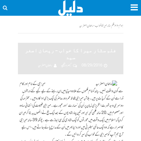
ہوم
<<
فلم سٹار میرا کا خواب - ریحان اصغر سید
فلم سٹار میرا کا خواب – ریحان اصغر
سید
08/29/2016
تبصرہ لکھیے
ریحان اصغر سید
میرا جی کے نام اور کام
سے کون واقف نہیں۔ چند گمنام فلموں کے علاوہ میڈیا میں اِن رہنے کے لیے کیےگئے درجنوں
ڈرامے اُن کے کریڈٹ پر ہیں۔ بلاشبہ میرا جی بلحاظ عمر دور حاضر کی ایک بڑی اداکارہ ہیں۔ محترمہ کی
دوسری وجہ شہرت انگریزی زبان پر اُن کی ”مہارت“ اور عبور ہے۔ میرا جی طبیعت کی انتہائی سادہ
اور معصوم ہیں. 20 سالہ فلمی کیرئیر اور تین چار شادیوں کے بعد ایک جج نے انھوں یہ بتا کر حیران
کر دیا کہ اسلام میں ایک وقت میں عورتوں کو ایک شادی کی ہی اجازت ہے۔ چونکہ 39 سالہ میرا جی
کا اصرار ہے کہ وہ ایک عالمی سیلبرٹی ہیں اور دنیا بھر میں اُن کے مداح پائے جاتے ہیں، اس لیے
آج ہم آپ کو میرا جی کے خواب کی سیر کروائیں گے۔