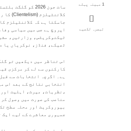
1 مہینہ پہلے
سات جون 2026 کو گ
کلائنٹیل
جاسکتا ہے کہ کلائنٹیلزم کا
تبصرہ لکھیے
اپروچ ہے جس میں سیاسی وفا
ٹیکنوکریٹس، وزارتیں، مشی
ٹھیکے، فنڈز، نوکریاں یا د
اس تناظر میں دیکھیں تو گلگ
کارکنوں سے لے کر مرکزی قیا
ہے۔ اگرچہ انتخابات سے قبل 
انتخابی نتائج کے بعد اس می
،نظریات، میرٹ، اہلیت اور 
مناصب کی صورت میں وصول کرنے
بیوروکریٹ اور محلہ سطح تک 
جمہوری معاشرے کے لیے ایک ت
دل چاہتا ہے کہ اس صورت حال