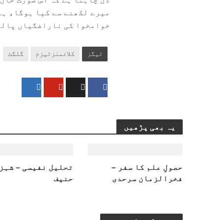
میرے لکھنے سے کیا ہوگا، ہا
خوامخوا کی ناراضگیاں پالن
ٹیگز
کلائمنزٹیزم
گلگٹ
یہ بھی پڑھیں
حصولِ علم کا سفر –
تحلیل نفیسی – شہز
فخرالزمان سرحدی
حنیف