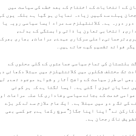
لگت بلتستان کے انتخابات کے اختتام کے بعد خطے کی سیاست میں
زم (Clientelism) کا رجحان پہلے سے کہیں زیادہ نمایاں ہو گیا ہے بلکہ یوں ک
 دور دورہ ہے۔ کلائنٹیلزم سے مراد ایسا سیاسی رویہ یا
داری، انتخابی تعاون یا ذاتی وابستگی کے بدلے،
ری،ترجمانی،اعلی سرکاری عہدے، مراعات، بھاری بھرکم
یگر فوائد تقسیم کیے جاتے ہیں۔
ت بلتستان کی تمام سیاسی جماعتوں کے گلی محلوں کے
دت تک مختلف شکلوں میں کلائنٹیلزم میں مبتلا دکھائی دی
بھی اس طرز سیاست کے واضح آثار و شواہد موجود تھے، لی
ں نمایاں تیزی آ گئی ہے۔ ایسا لگتا ہے کہ ہر کوئی
عوامی خدمت کے بجائے سیاسی وفاداری کا صلہ مراعات او
 کی تگ و دو میں مبتلا ہے۔ ایک عام ملازم سے لے کر بڑے
کارکن نے ” اپنا اپنا جگاڑ” سوچ رکھا ہے، جو کسی بھی
شویش ناک رجحان ہے۔
 کا تفصیلی جائزہ لکھوں لیکن پھر سوچتا ہوں، جانے دیج