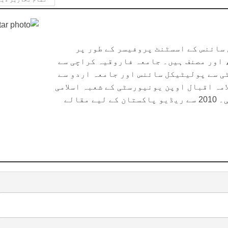
سائنس کے اسسٹنٹ پروفیسر کے طور پر
 اور مصنف ہیں۔ جامعہ فاروقیہ کراچی سے
ی سے پولیٹیکل سائنس اور جامعہ اردو سے
مہ اقبال اوپن یونیورسٹی کے شعبہ اسلامی
فکر، تاریخ و ثقافت سے ایم فل کی ڈگری حاصل کی۔ 2010 سے ریڈیو پاکستان کے لیے مقالے