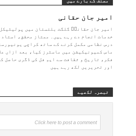
مصنف کے بارے میں
امیر جان حقانی
امیر جان حقانیؔ گلگت بلتستان میں پولیٹیکل 
خدمات انجام دے رہے ہیں۔ ممتاز محقق، استاد،
درس نظامی مکمل کرنے کے ساتھ کراچی یونیورسٹ
ماس کمیونیکیشن میں ماسٹرز کیا، بعد ازاں علا
اور تحریریں لکھ رہے ہیں
تبصرہ لکھیے
Click here to post a comment