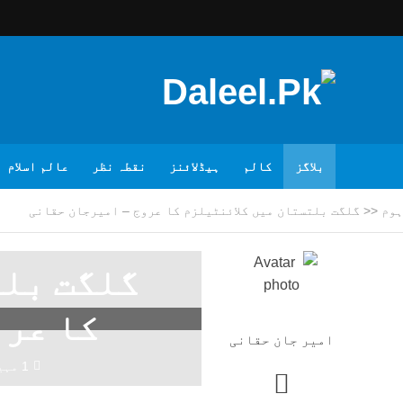
بلاگز
کالم
ہیڈلائنز
نقطہ نظر
عالم اسلام
ہوم
<<
گلگت بلتستان میں کلائنٹیلزم کا عروج – امیرجان حقانی
گلگت بلت
کا عرو
امیر جان حقانی
1 مہینہ پہلے