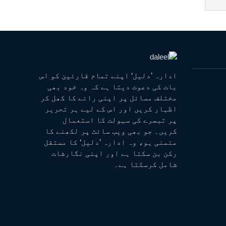
ادارہ ’دلیل‘ اپنے تمام قارئین کو اس
بات کی دعوت دیتا ہے کہ وہ خود بھی
مختلف مسائل پر اپنی رائے کا کھل کر
اظہار کریں اور اس کے لیے ہر تحریر
پر تبصرے کی سہولت کا استعمال
کریں۔ جو بھی ویب سائٹ پر لکھنے کا
متمنی ہو، وہ ادارہ ’دلیل‘ کا مستقل
رکن بن سکتا ہے اور اپنی نگارشات
شامل کرسکتا ہے۔