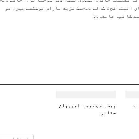
ں البتہ کچھ کالے بھجنگ مزید ناراض ہوسکتے ہیں، تو
ے کا کیا فائدہ…!
اد
پیسہ سب کچھ – امیرجان
حقانی
تمام تحاریر دی