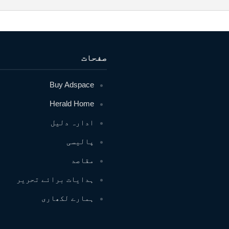
صفحات
Buy Adspace
Herald Home
ادارہ دلیل
پالیسی
مقاصد
ہدایات برائے تحریر
ہمارے لکھاری