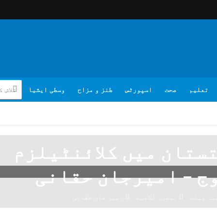
تعلیم
صحت
اسپورٹس
طنز و مزاح
وسطی ایشیا
ستان میں کلائنٹیلزم
ج – امیرجان حقانی
تبصرہ لکھیے
امیر جان حقانی