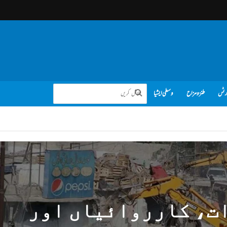
رٹس
طنز و مزاح
وسطی ایشیا
ت، کارروائیاں اور