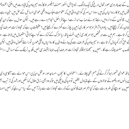
ے بعد پھر وہی صورتحال مرغ کی ایک ٹانگ۔ ڈویژنل انفورسمنٹ آفیسر اوکاڑہ وسیم جاوید کی قیادت میں اینٹی انکرو
وں میں جو کارروائیاں کی ہیں، وہ اس امر کی گواہی دیتی ہیں کہ حکومت پنجاب واقعی عوامی مسائل کے حل میں سنجیدہ ہ
ں۔قانون کے دائرہ میں رہتے ہوئے مہذب انداز سے اپنے فرائض انجام دے رہے ہیں۔لیکن سوال یہ ہے کہ ان تج
ن رکھ کر بیچتے ہیں، یا وہ بااثر افراد جو سرکاری زمین پر پلازے کھڑے کر لیتے ہیں؟ حقیقت یہ ہے کہ تجاوزات صرف ای
ی بھی کرتا ہے۔ ہم میں سے ہر شخص جو سرکاری زمین، فٹ پاتھ، یا سڑک کے کنارے کو اپنے ذاتی استعمال میں لاتا ہے،
قِ گزر کو پامال کرتا ہے۔ وسیم جاوید کی طرف سے کی جانے والی یہ کاروائیاں وقتی طور پر تو راستے کھول دیتی ہیں، ل
تک یہ سلسلہ چلتا رہے گا۔ ہمیں یہ سمجھنا ہو گا کہ تجاوزات صرف ایک ناجائز قبضہ ہی نہیں بلکہ یہ ٹریفک کے مسائل، راہ
 عوامی شعور اجاگر کرنے کی مہم بھی چلائے۔ اسکولوں، کالجوں، مساجد اور سوشل میڈیا پر اس حوالے سے آگاہی د
نوں اور چھوٹے تاجروں کے لیے متبادل جگہیں تو مہیا کی جاچکی ہیں تاکہ وہ بھی رزقِ حلال کما سکیں اور شہر کی ترتیب بھی
 ہمیں یہ سوچنے کی ضرورت ہے کہ کیا ہم صرف قانون کے ڈر سے تجاوزات سے باز آئیں گے، یا اس لیے کہ ہمیں احسا