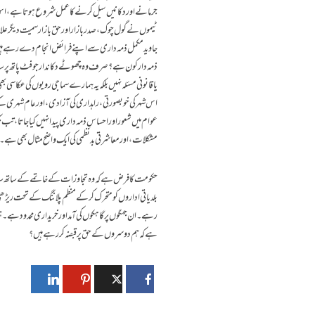
جرمانے اور دکانیں سیل کرنے کا عمل شروع ہوتا ہے، اس ک
ٹیموں نے گول چوک، صدر بازار اور حق بازار سمیت دیگر علاق
جاوید مکمل ذمہ داری سے اپنے فرائض انجام دے رہے ہی
ذمہ دار کون ہے؟ صرف وہ چھوٹے دکاندار جو فٹ پاتھ پر ساما
یا قانونی مسئلہ نہیں بلکہ یہ ہمارے سماجی رویوں کی عکاس
اس شہر کی خوبصورتی، راہداری کی آزادی، اور عام شہری کے ح
عوام میں شعور اور احساسِ ذمہ داری پیدا نہیں کیا جاتا، تب 
مشکلات، اور معاشرتی بدنظمی کی ایک واضح مثال بھی ہے۔
حکومت کا فرض ہے کہ وہ تجاوزات کے خاتمے کے ساتھ ساتھ
بلدیاتی اداروں کو متحرک کر کے منظم پلاننگ کے تحت ریڑھی با
رہے۔ ان جہگوں پر گاہکوں کی آمد اور خریداری محدود ہے۔
ہے کہ ہم دوسروں کے حق پر قبضہ کر رہے ہیں؟