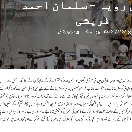
رویہ – سلمان احمد
قریشی
04/21/2025
تبصرہ لکھیے
سلمان احمد قریشی
ہری اور دیہی علاقوں میں غیر قانونی قبضوں اور تعمیرات کو ختم کرنے کے لیے کیا جانے والا ایک عمل ہے۔ اس 
ستیابی کو بہتر بنانا ہے۔حکومت پنجاب شہری منصوبہ بندی کو بہتر بنانے کے لیے غیر قانونی تعمیرات کو ہٹاکر شہر کے 
 بحال کرنا، سڑکوں اور فٹ پاتھوں پر غیر قانونی تجاوزات کے خاتمے سے آمدورفت کو بہتر بنانا،سرکاری زمین کا تحفظ، قب
کراناحکومتی اہداف ہیں۔اس آپریشن کی کامیابی سے ماحولیاتی بہتری،گرین بیلٹس اور پارکوں پر قبضے ختم کرکے انہیں ا
ونی سرگرمیوں کے خلاف سخت کارروائی کرکے قانون کی حکمرانی کو یقینی بنانابے حدضروری ہے۔سرکاری زمین، فٹ پات
ظرآئیں گے۔بڑے شہروں میں تجارتی مراکز اور رہائشی علاقوں میں غیر قانونی قبضے ختم کرنے اورتجاوزات میں ملوث 