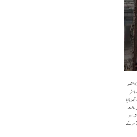
کا مقصد
ماسٹر
ضہ مافیا
صل حالت
ھ، اور
عناصر کے