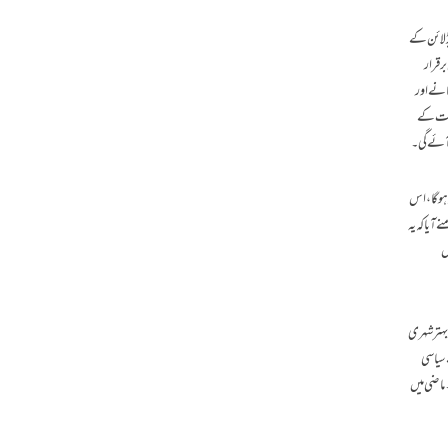
ڈلائن کے
رقرار
مانے اور
ومت کے
 آئے گی۔
ہوگا، اس
آیا کہ یہ
ص
بہتر شہری
 سیاسی
ماضی میں