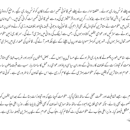
پہلے نوٹس جاری ہوئے۔ متعلقہ ادارے نے پہلے غیر قانونی تعمیرات کے مالکان کو نوٹس جاری کیے۔وضع کردہ ڈی
پریشن کا آغاز ہوتا ہے. بلڈوزر، کرین اور دیگر مشینری کی مدد سے غیر قانونی تعمیرات گرائی گئی ہیں۔امن و امان ب
وں میں حکومت نے متاثرین کو متبادل جگہ بھی فراہم کی۔قانونی چارہ جوئی، قبضہ مافیا اور خلاف ورزی کرنے والوں پر جر
ہونے سے سڑکیں اور عوامی جگہیں کشادہ ہوں گی، جس سے ٹریفک کی روانی میں بہتری آئے گی۔سرکاری زمین حک
ی صورتحال بہتر ہوں گی۔شہریوں کو بہتر سہولیات اور پیدل چلنے کے لیے جگہ میسر آئے گی۔قانون کی عملداری میں بہتری
، خاص طور پر چھوٹے کاروباری افراد کے لیے مسائل پیدا ہوں گے۔بعض جہگوں پر کمزور اور غریب طبقہ بھی متاثر 
ومت کو تجاوزات کے خلاف کارروائی کے دوران سیاسی دباؤ اور عوامی ردعمل کا سامنا رہا۔سب سے مثبت پہلو یہ سامنے 
وا۔ عوام اور متاثرین کو یقین ہے کہ حکومت بہتری کے لیے کام کررہی ہے اس لیے تعاون کرنا ضروری ہے۔کوئی خا
 جسے شفافیت اور حکمت عملی کے ساتھ نافذ کیا گیا۔ حکومت کو چاہیے کہ وہ تجاوزات ہٹانے کے بعد ان جگہوں کو 
صوبے بھی بنائے، تاکہ عوامی فلاح و بہبود کے ساتھ ساتھ سماجی انصاف کو بھی یقینی بنایا جا سکے۔وزیراعلی پنجاب نے
 مشکل فیصلہ کیا۔وزیراعلی پنجاب نے حکومت کی رٹ کو قائم کیا۔پنجاب کی عوام کے لیے یہ بہترین فیصلہ سازی ہے۔
ہی۔