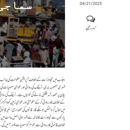
سماجی 
04/21/2025
تبصرہ لکھیے
پنجاب میں تجاوزات کے خلاف آپریشن حکومت کی جانب سے ش
شہری منصوبہ بندی، ٹریفک کی روانی اور عوامی سہولیات کی د
پلان پر عملدرآمد یقینی بنانے کی خواہاں ہے۔ٹریفک کی روانی
کے خلاف کارروائی کرکے حکومتی اور عوامی زمین کو واگزار 
میں بحال کرنا ممکن ہوسکے گا۔قانون کی عملداری،غیر قان
پارکوں سے تجاوزات کا خاتمہ سے شہر اپنی اصل حالت میں ن
خلاف قانونی کارروائی سے عوام کو سہولیات میسرآئیں گی۔