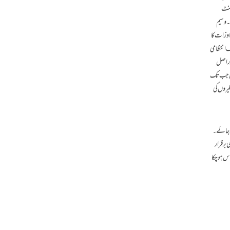
چمنٹ
ے۔وسیم
اوزات کا
ک انتظامی
 دراصل
یکن جب تک
گیروں کی
ی جائے۔
 برقرار
س ہو چکا