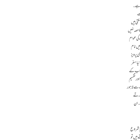
ی ہے۔
ست
کتی ہیں
 حصہ نہیں
 کی عوام
میں نام
 پرویز
نیا سفر
پنجاب کے
اور تقسیم
ب سے لاہور
کرتے
۔ ان
م شروع
 ہیں تو