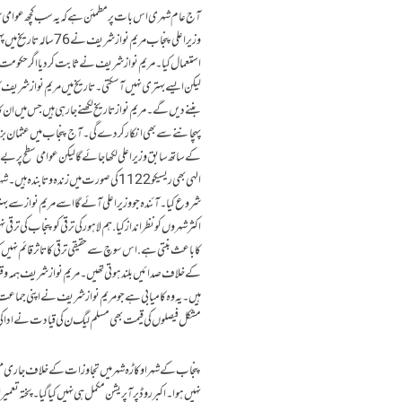
آج عام شہری اس بات پر مطمئن ہے کہ یہ سب کچھ عوامی
وزیراعلی پنجاب مریم
استعمال کیا۔ مریم نواز شریف نے ثابت کردیا اگر حکومت در
لیکن ایسے بہتری نہیں آسکتی۔تاریخ میں مریم نوازشریف کاکر
بننے دیں گے۔مریم نواز تاریخ لکھنے جارہی ہیں جس میں ان کا
پہچاننے سے بھی انکار کردے گی۔ آج پنجاب میں عثمان بزدار 
کے ساتھ سابق وزیراعلی لکھا جائے گا لیکن عوامی سطح پر ب
الہی بھی ریسیکو 1122 کی صورت میں زندہ
شروع کیا۔ آئندہ جو وزیراعلی آئے گا اسے مریم نواز سے بہ
اکثر شہروں کو نظر انداز کیا . ہم لاہور کی ترقی کو پنجاب ک
کا باعث بنتی ہے .اس سوچ سے حقیقی ترقی کا تاثر قائم نہیں 
کے خلاف صدائیں بلند ہوتی تھیں۔مریم نواز شریف ہمہ 
ہیں۔یہ وہ کامیابی ہے جو مریم نواز شریف نے اپنی جماعت
مشکل فیصلوں کی قیمت بھی مسلم لیگ ن کی قیادت نے ادا ک
پنجاب کے شہر اوکاڑہ شہر میں تجاوزات کے خلاف جاری
نہیں ہوا۔ اکبر روڈ پر آپریشن مکمل ہی نہیں کیا گیا۔ پختہ