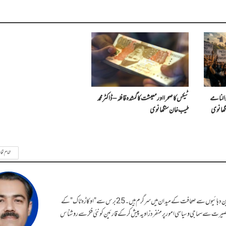
النامے
ٹیکس کا صحرا اور معیشت کا گمشدہ قافلہ – ڈاکٹر محمد
گھانوی
طیب خان سنگھانوی
تمام تحا
سلمان احمد قریشی اوکاڑہ سے تعلق رکھنے والے سینئر صحافی، کالم نگار، مصنف اور تجزیہ نگار ہیں۔ تین دہائیوں سے صحافت کے میدان میں سرگرم ہیں۔ 25 برس سے "اوکاڑہ ٹاک" کے
بصیرت سے سماجی و سیاسی امور پر منفرد زاویہ پیش کرکے قارئین کو نئی فکر سے روشناس