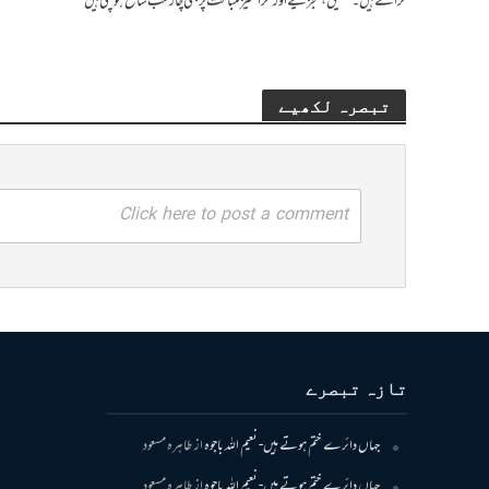
کراتے ہیں۔ تحقیق، تجزیے اور فکر انگیز مباحث پر مبنی چار کتب شائع ہو چکی ہیں
تبصرہ لکھیے
Click here to post a comment
تازہ تبصرے
جہاں دائرے ختم ہوتے ہیں- نعیم اللہ باجوہ
از
طاہرہ مسعود
جہاں دائرے ختم ہوتے ہیں- نعیم اللہ باجوہ
از
طاہرہ مسعود