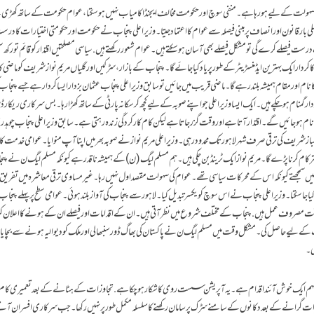
 سہولت کے لیے ہورہاہے۔منفی سوچ اور حکومت مخالف ایجنڈا کامیاب نہیں ہوسکتا، عوام حکومت کے ساتھ کھڑ
 نواز شریف نے 76سالہ تاریخ میں پہلی بار قانون اور انصاف پر مبنی فیصلہ سے عوام کا اعتماد جیتا۔ وزیراعلی پنجاب نے حکومت اور حکومتی اختیارات کا در
ست فیصلے کرے گی تو مشکل فیصلے بھی آسان ہوسکتے ہیں۔عوام شعور رکھتے ہیں. سیاسی مصلحتیں اقتدار کو قائم تو رکھ س
دار ایک بہترین ایڈمنسڑیٹر کے طور پر یاد کیا جائے گا۔ پنجاب کے بازار ،سڑکیں اور گلیاں مریم نواز شریف کو ماضی کا
 نام اور مقام ہمیشہ بلند رہے گا۔ماضی قریب میں جائیں تو سابق وزیراعلی پنجاب عثمان بزدار ایسا کردار ہے جسے پنجاب
گمنام ہوچکے ہیں۔ایک ایسا وزیراعلی جو اپنے صوبہ کے لیے کچھ کرسکا نہ پارٹی کے ساتھ کھڑا رہا۔ بس سرکاری ریکارڈ 
ے نام ہوجائیں گے۔اقتدار آتا ہے اور وقت گزرجاتا ہے لیکن کام کارکردگی زندہ رہتی ہے۔سابق وزیراعلی پنجاب چوہدری
 و تابندہ ہیں۔شہباز شریف کی ترقی صرف شہر لاہور تک محدود رہی۔ وزیراعلی مریم نواز نے صوبہ بھر میں اپنا آپ منوایا۔ عوامی خدمت کا 
تر کام کرنا پڑے گا۔ مریم نواز ایک ٹرینڈ بن چکی ہیں۔ہم مسلم لیگ (ن) کے ہمیشہ ناقد رہے کیونکہ مسلم لیگ ن نے 
ی ترقی نہیں سمجھتے کیونکہ اس کے محرکات سیاسی تھے۔عوام کی سہولت مقصد اول نہیں رہا۔ غیر مساوی ترقی معاشرہ میں تفریق 
کیاجاسکتا۔ وزیراعلی پنجاب نے اس سوچ کو یکسر تبدیل کیا۔ لاہور سے پنجاب کی آواز بلند ہوئی۔ عوامی سطح پر پہلے پنجا
وقت مصروف عمل ہیں. پنجاب کے مختلف شروع میں نظر آتی ہیں۔ ان کے اقدامات اورفیصلے ان کے ہونے کا اعلان 
 کے لیے حاصل کی۔مشکل وقت میں مسلم لیگ ن نے پاکستان کی بھاگ ڈور سنبھالی اور ملک کو دیوالیہ ہونے سے بچایا
ی۔
 مہم ایک خوش آئند اقدام ہے۔یہ آپریشن سست روی کا شکار ہوچکا ہے. تجاوزات کے ہٹانے کے بعد تعمیری کا
 تعمیرات گرانے کے بعد دکانوں کے سامنے سڑک پر سامان رکھنے کا سلسلہ مکمل طور پر نہیں رکھا۔جب سرکاری افسران آتے