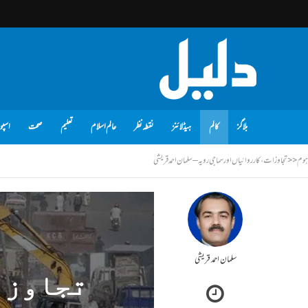
بلاگز
کالم
ہیڈلائنز
نقطہ نظر
عالم اسلام
تعلیم
صحت
اسپو
ہوم
<<
تجاوزات، کارروائیاں اور سماجی رویہ – سلمان احمد قریشی
سلمان احمد قریشی
تجاوزا