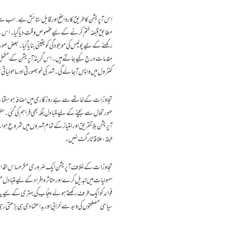
اس آپریشن کا طریق کارواضح اورقابل ستائش ہے. سب سے 
مطابق قبضہ ختم کرنے کے لیے مخصوص وقت دیاگیا۔اس کے بعدآ
رکھنے کے لیے پولیس کی موجودگی کو یقینی بنایاگیا۔بعض صورت
مقدمات درج کیے جاتے ہیں۔اس گرینڈ آپریشن کے مکمل 
کنٹرول میں واپس آ جائے گی۔شہر کی خوبصورتی اور ماحولیات
تجاوزات کے خاتمے سے بے روزگاری میں اضافہ ہو سکتا ہے
صورتحال سے بچنے کے لیے متبادل جگہ بھی فراہم کی گئی۔حک
آپریشن بلاتقریق اور امتیاز کے تمام شہروں میں شروع ہ
طبقہ،علاقہ ٹارگٹ نہیں۔
تجاوزات کے خلاف آپریشن ایک ضروری مگر حساس اقدام ہے،
سہولیات میں تبدیل کرے اور متاثرہ افراد کے لیے متبادل من
فوائد کو ایک طرف رکھتے ہوئے پنجاب کی بہتری کے لیے یہ
سیاسی مصلحتوں کی وجہ سے خرابی اور بداعتمادی ہی بڑھتی ر