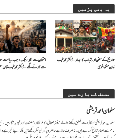
یہ بھی پڑھیں
تاریخ کے سنن اور شباب کا ابھار – ڈاکٹر محمد طیب
امتحان سے اقتدار تک: جب ریاست سو
خان سنگھانوی
سے ڈرنے لگے – ڈاکٹر محمد طیب خان سن
مصنف کے بارے میں
سلمان احمد قریشی
نام سے اخبار شائع کر رہے ہیں۔ نہ صرف حالاتِ حاضرہ پر گہری نظر رکھتے ہیں بلکہ اپنے تجربے و 