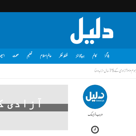
بلاگز
کالم
ہیڈلائنز
نقطہ نظر
عالم اسلام
تعلیم
صحت
اسپو
ہوم
<<
آزادی کے 75 سال - زاہدہ حنا
آزادی کے 75 سال – زاہ
ویب ڈیسک