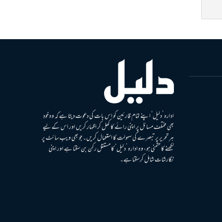
ادارہ ’دلیل‘ اپنے تمام قارئین کو اس بات کی دعوت دیتا ہے کہ وہ خود
بھی مختلف مسائل پر اپنی رائے کا کھل کر اظہار کریں اور اس کے لیے
ہر تحریر پر تبصرے کی سہولت کا استعمال کریں۔ جو بھی ویب سائٹ پر
لکھنے کا متمنی ہو، وہ ادارہ ’دلیل‘ کا مستقل رکن بن سکتا ہے اور اپنی
نگارشات شامل کرسکتا ہے۔