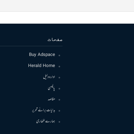
صفحات
Buy Adspace
Herald Home
ادارہ دلیل
پالیسی
مقاصد
ہدایات برائے تحریر
ہمارے لکھاری