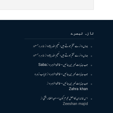
تازہ تبصرے
جہاں دائرے ختم ہوتے ہیں- نعیم اللہ باجوہ
از
طاہرہ مسعود
جہاں دائرے ختم ہوتے ہیں- نعیم اللہ باجوہ
از
طاہرہ مسعود
جب جذبات خبر بن جائیں – فاطمۃالزہرہ
از
Saba
جب جذبات خبر بن جائیں – فاطمۃالزہرہ
از
نایاب زہرہ
جب جذبات خبر بن جائیں – فاطمۃالزہرہ
از
Zahra khan
اس خاندان کا اصل مجرم کون! – عبدالغفار بگٹی
از
Zeeshan majid