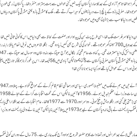
را ہوا تھا تاہم آزادی کے بعد کا ہمارا پاکستان ایک نہیں کئی حوالوں سے بہت بہتر اور منفرد تھا۔ پاکستان زرعی طور پر
 موجود تھا۔ مغربی بازو کے پانچ بڑے دریا زمینوں کو سیراب کرتے تھے۔ ملک کا مشرقی بازو یعنی مشرقی پاکستان دریاؤں 
نیا کا سرفہرست ملک تھا، اسی طرح پٹ سن کی پیداوار اور صنعت کے لحاظ سے بھی دنیا میں اس کا کوئی ثانی نہیں ت
لٹریچر اور فنون لطیفہ کا مرکز بھی مشرقی پاکستان تھا۔ آزادی کے بعد وہاں 700سینما گھر موجود تھے۔ خواندگی کی شرح بھی کہیں زیادہ تھی۔ بنگلہ شاعروں میں نوبل انعام یافتہ راب
پاکستان کی کل آبادی 7 کروڑ 50 لاکھ تھی۔ پاکستان کا مشرقی بازو یعنی مشرقی پاکستان مغربی پاکستان سے 5 گنا چھوٹا لیکن آبادی میں 56 فیصد تھا۔ اس پر غور 
ئی اور اس کے عوامل کیا تھے اور کیا ایسا ہونا ناگزیر تھا؟
میرے خیال میں 75 سالہ تاریخ کے دوران دو ادوار ایسے آئے جن میں ہم نے ملک میں مضبوط جمہوری، سیاسی اور معاشی نظام قائم کر
لا نافذ کردیا گیا جس کے بعد مشرقی پاکستان کے عوام میں مایوسی بڑھتی چلی گئی اور بنگلہ دیش پر منتج ہوئی۔ دوسرا دور 1970 سے 1977 کا تھا۔ عام انتخابات کے بعد
منتقل نہیں کیا گیا اور 1971 میں پاکستان دولخت ہو گیا۔ پہلی منتخب پارلیمنٹ نے باقی ماندہ پاکستان کے لیے جو 1973 میں پہلا آئین بنایا لیکن آئین بنانے والی پارلیمنٹ
اسی طرح ہم نے دوسرا قیمتی موقعہ بھی گنوا دیا۔ ضیا الحق کے مارشل لا کے بعد بحرانوں اور تضادات کا جو سلسلہ شروع ہوا وہ آج تک جاری ہے۔ 75 