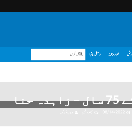
رٹس
طنز و مزاح
وسطی ایشیا
دہ حنا
08/14/2022
تبصرہ لکھیے
ویب ڈیسک