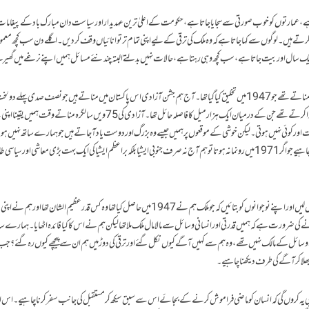
ا ہے، عمارتوں کو خوب صورتی سے سجایا جاتا ہے، حکومت کے اعلیٰ ترین عہدیدار اور سیاست دان مبارک باد کے پیغام
ہیں۔ لوگوں سے کہا جاتا ہے کہ وہ ملک کی ترقی کے لیے اپنی تمام تر توانائیاں وقف کردیں۔ اگلے دن سب کچھ معمول 
یک سال اور بیت جاتا ہے، سب کچھ وہی رہتا ہے، حالات نہیں بدلتے البتہ چند نئے مسائل ہمیں اپنے نرغے میں گھیر ل
1971 تک ہم اپنی آزادی کا جشن اس پاکستان کے لیے مناتے تھے جو 1947 میں تخلیق کیا گیا تھا۔ آج ہم جشن آزادی اس پاکستان میں مناتے ہیں جو نصف صدی پہلے 
آدھا رہ گیا۔ اس وقت پاکستان کے مشرقی اور مغربی بازو ہوا کرتے تھے جن کے درمیان ایک ہزار میل کا فاصلہ حائل تھا۔ آزادی کی 75 ویں سالگرہ مناتے
مت اور کوئی نہیں ہوتی۔ لیکن خوشی کے موقعوں پر ہمیں جیسے وہ بزرگ اور دوست یاد آجاتے ہیں جو ہمارے ساتھ نہیں ہ
طرح آج کے دن ہمیں اس المیے کو بھی فراموش نہیں کرنا چاہیے جو اگر 1971 میں رونما نہ ہوتا تو ہم آج نہ صرف جنوبی ایشیا بلکہ براعظم ایشیا کی ایک بہت بڑی معاشی اور سی
آج پلٹ کر 75 سال پہلے کے پاکستان پر ایک نظر ضرور ڈال لیں اور اپنے نوجوانوں کو بتائیں کہ جو ملک ہم نے 1947 میں حاصل کیا تھا وہ کس قدر عظیم الشان تھا او
ضرورت ہے کہ ہمیں قدرتی اور انسانی وسائل سے مالا مال ملک ملا تھا لیکن ہم نے اس کا کیا فائدہ اٹھایا۔ ہمارے سات
ائل کے مالک نہیں تھے، وہ ہم سے کہیں آگے کیوں نکل گئے اور ترقی کی دوڑ میں ہم ان سے پیچھے کیوں رہ گئے؟ ج
و بھلا کر آگے کی طرف دیکھنا چاہیے۔
ی یہ کروں گی کہ انسان کو ماضی فراموش کرنے کے بجائے اس سے سبق سیکھ کر مستقبل کی جانب سفر کرنا چاہیے۔ اس امر