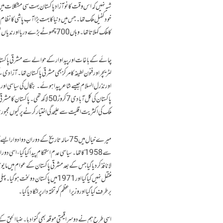
شبہ نہیں کہ اس وقت کا نوآزاد پاکستان بہت سی مشکلات میں گھ
خودکفیل ملک تھا۔ جس میں دنیا کا بہت بڑا آب پاشی کا نظام
کا ملک کہلاتا تھا۔ وہاں 700 چھوٹے بڑے دریا اور ندیاں تھیں اور دنیا کا سب سے بڑا ڈیلٹا بھی وہیں موجود تھا۔
چائے کے باغات اور پیداوار کے حوالے سے مشرقی پاکستان د
ملک کی اکثریت اقلیت سے علیحدگی اختیار کرنے پر کیوں مجبور ہو
برطرف کیا گیا اور وزیر اعظم کو تختہ دار پر لٹکا دیا گیا۔