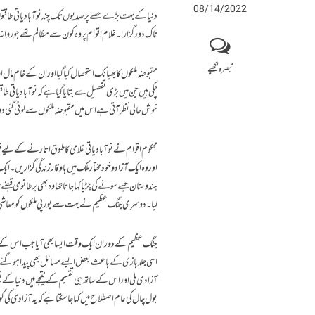
08/14/2022
دنیا کے بہت بڑے حصے پر صدیوں تک چند نوآبادیاتی طاقتوں کا
ناک دور گزارا۔ غلام اقوام پر وہ کون سے مظالم تھے جو روا 
تبصرہ لکھیے
مقبوضہ ملکوں کا بھیانک استحصال کیا گیا اور ان کے خام مال 
چکی ہیں جن میں بڑی تفصیل سے بتایا گیا ہے کہ نو آبادیا
خوش حالی نظر آتی ہے اس میں مقبوضہ ملکوں سے لوٹی گئی 
محکوم اقوام نے نوآبادیاتی غلامی کا طوق اتارنے کے لیے قوم
اور وہ ایک آزاد و خودمختار ملک میں باوقار زندگی گزاریں۔ 
ہندوستان جسے سونے کی چڑیا کہا جاتا تھا وہ بھی برطانوی قب
لیا۔ دوسری جنگ عظیم نے بہت سے یورپی ملکوں کو معاشی طور پر
جنگ عظیم کے دوران ایک وقت ایسا بھی آیا جب اس کے فوجی 
بول چال کی عام اصطلاح میں کہا جاسکتا ہے کہ یہ آزادی کی