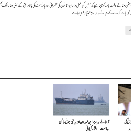
پنی آئینی میعاد پوری نہیں کرسکا۔ آزادی کا 75 واں جشن مناتے وقت یاد رکھنا چاہیے کہ آئین کی عمل داری، قانون کی حکمرانی اور پارلیمنٹ کی بالادستی کے بغیر ہمارا مل
زید تجربات کرنے کے بجائے یہ راستہ اختیار کرلیا جائے۔
حنا
نی کی
آبنائے ہرمز، ابن خلدون اور بدلتی ہوئی عالمی
ر
سیاست – افتخار گیلانی