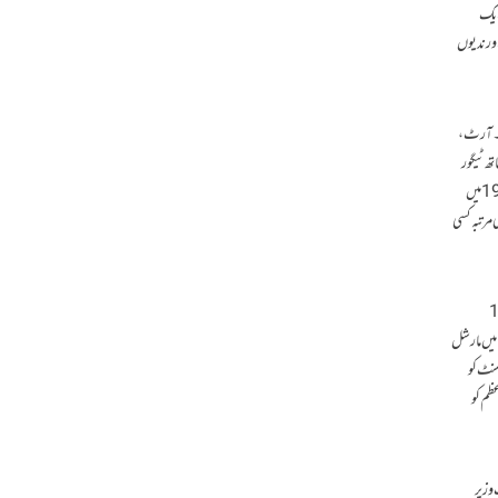
 ایک
اور ندیوں
ھا۔ آرٹ،
ندر ناتھ ٹیگور
اور نذرل السلام جیسے شاعر پیدا ہوئے۔ بنگال کی سیاسی اور علمی دانش کی دنیا معترف تھی۔ یہ کہاوت عام تھی کہ بنگال جو آج سوچتا ہے ہندوستان وہ سو سال بعد سوچتا ہے۔ 1947 میں
کرنا ہوگا کہ تاریخ میں پہلی مرتبہ کسی
نے کے مواقع گنوا دیے۔ پہلا دور 1947
سے 1958کا تھا۔ سیاسی عدم استحکام پیدا کیا گیا، اسی دوران سات وزرائے اعظم تبدیل ہوئے۔ 1956 کا آئین بنا لیکن اس کے تحت انتخابات کرانے کے بجائے 1958 میں مارشل
 اقتدار اعلیٰ پارلیمنٹ کو
 اور وزیر اعظم کو
سال کے دوران کوئی منتخب وزیر