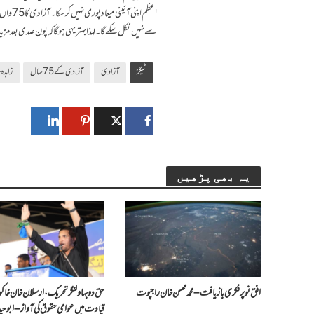
اعظم ا
سے نہیں نکل سکے گا۔ لہٰذا بہتر یہی ہوگا کہ پون صدی بعد م
ٹیگز
آزادی
آزادی کے 75 سال
زاہدہ 
یہ بھی پڑھیں
افق نو پر فکری بازیافت – محمد محسن خان راجپوت
حق دو بہاولنگر تحریک، ارسلان خان خاکوا
قیادت میں عوامی حقوق کی آواز – ابو حید