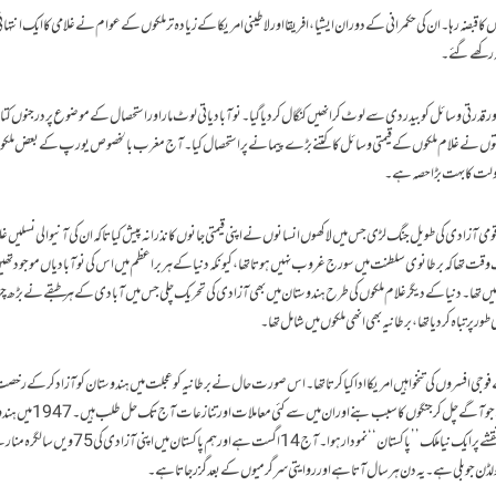
 قبضہ رہا۔ ان کی حکمرانی کے دوران ایشیا، افریقا اور لاطینی امریکا کے زیادہ تر ملکوں کے عوام نے غلامی کا ایک انتہ
نہ رکھے گئے۔
اور قدرتی وسائل کو بیدردی سے لوٹ کر انھیں کنگال کر دیا گیا۔ نوآبادیاتی لوٹ مار اور استحصال کے موضوع پر درجنوں کتاب
تی طاقتوں نے غلام ملکوں کے قیمتی وسائل کا کتنے بڑے پیمانے پر استحصال کیا۔ آج مغرب بالخصوص یورپ کے بعض ملکوں
دولت کا بہت بڑا حصہ ہے۔
ی آزادی کی طویل جنگ لڑی جس میں لاکھوں انسانوں نے اپنی قیمتی جانوں کا نذرانہ پیش کیا تاکہ ان کی آنیوالی نسلیں غل
ایک وقت تھا کہ برطانوی سلطنت میں سورج غروب نہیں ہوتا تھا، کیونکہ دنیا کے ہر براعظم میں اس کی نو آبادیاں موجود تھ
ضے میں تھا۔ دنیا کے دیگر غلام ملکوں کی طرح ہندوستان میں بھی آزادی کی تحریک چلی جس میں آبادی کے ہر طبقے نے بڑھ چ
 تباہ کردیا تھا، برطانیہ بھی انھی ملکوں میں شامل تھا۔
افسروں کی تنخواہیں امریکا ادا کیا کرتا تھا۔ اس صورت حال نے برطانیہ کو عجلت میں ہندوستان کو آزاد کرکے رخصت 
اسی جلد بازی کے باعث بعض ایسے مسائل بھی پیدا ہوگئے جو آگے چل کر جنگوں کا 
آزادی ملی اور اس کے ساتھ ہی تقسیم کے نتیجے میں دنیا کے نقشے پر ایک نیا ملک ’’پاکستان‘‘ نمودار ہوا۔ آج 14 اگست ہے 
 گولڈن جوبلی ہے۔ یہ دن ہر سال آتا ہے اور روایتی سرگرمیوں کے بعد گزر جاتا ہے۔