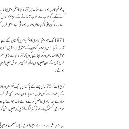
یہ خوشی کا دن ہوتا ہے، ملک میں آزادی کا جشن منایا جات
کرکے ملک کو خوب سے خوب تر بنانے کے عزم کا اعلان کرتے 
ہے۔ زندگی پرانی ڈگر پر رواں دواں ہو جاتی ہے، اسی طرح ا
خوشی کا اظہار ضرور کرنا چاہیے کیوں کہ آزادی سے بڑی نع
ہوتے۔
کے باعث اسے کس طرح کھو دیا۔ اس بات پر بھی غور کرنے کی 
ہمارے بعد آزادی حاصل کرنے والے ملک جو اتنے زیادہ وس
موضوع پر گفتگو کی جائے تو اکثر لوگ کہتے ہیں کہ ہمیں ماضی ک
یہ بات بالکل درست ہے، میں اسی میں ایک معمولی سی تبدیل