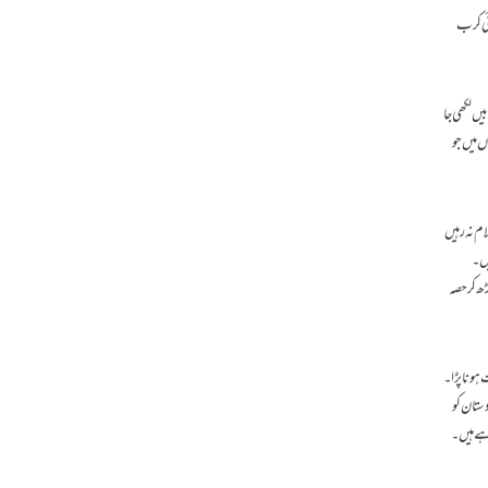
ائی کرب
یں لکھی جا
 میں جو
ام نہ رہیں
یں۔
ڑھ کر حصہ
ہونا پڑا۔
سبب بنے اور ان میں سے کئی معاملات اور تنازعات آج تک حل طلب ہیں۔ 1947 میں ہندوستان کو
اور ہم پاکستان میں اپنی آزادی کی 75 ویں سالگرہ منا رہے ہیں۔