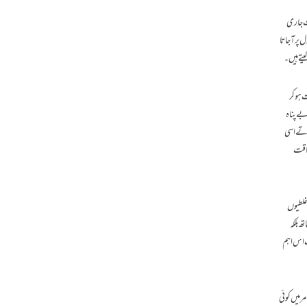
ات جاری
پر آ جاتا
یتے ہیں۔
دولخت ہوکر
 وقت ہمیں یقینا اپنی بے پناہ
وتے اسی
اسی طاقت
ر ہم نے اپنی غلطیوں
ھ بلکہ
ب اس اہم
 میں کوئی