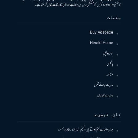
کا متمنی ہو، وہ ادارہ ’دلیل‘ کا مستقل رکن بن سکتا ہے اور اپنی نگارشات شامل کرسکتا ہے۔
صفحات
Buy Adspace
Herald Home
ادارہ دلیل
پالیسی
مقاصد
ہدایات برائے تحریر
ہمارے لکھاری
تازہ تبصرے
جہاں دائرے ختم ہوتے ہیں- نعیم اللہ باجوہ
از
طاہرہ مسعود