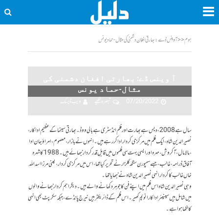
ہوم
<<
آ وینس ڈے: بھارتی افغان دشمنی کی مثال-حماد یونس
آ وینس ڈے: بھارتی افغان دشمنی کی
مثال-حماد یونس
07/20/2022
تبصرہ لکھیے
ویب ڈیسک
سال ہے 2008، دیس ہے بھارت اور فلم انڈسٹری ہے بالی ووڈ۔ بھارتی سینما کےعظیم اداکار،
نصیر الدین شاہ ، ایک فلم میں مرکزی کردار ادا کر رہے ہیں۔ انہوں نے بازار، معصوم ، امراؤ جان ادا
، مالامال، آکروش، مہرہ اور ایسی بہت سی فلموں میں قابلِ قدر کردار نبھائے ہیں۔ 1988 کا شہرہ
آفاق ڈرامہ ، غالب، جسے سمپورن سنگھ گلزار نے تحریر کیا تھا، اس میں مرکزی کردار ، یعنی مرزا اسد اللہ
خاں غالب کا کردار انہی نصیر الدین شاہ نے نبھایا تھا۔
وہی نصیر الدین شاہ اس فلم میں اپنے فن کا جوہر دکھانے والے ہیں۔دیگر اہم کردار نبھانے والوں
میں شامل ہیں سینیئر اداکار انوپم کھیر۔ اس فلم کے ڈائریکٹر ہیں نیرج پانڈے ، جبکہ سکرپٹ بھی انہی
کا لکھا ہوا ہے۔