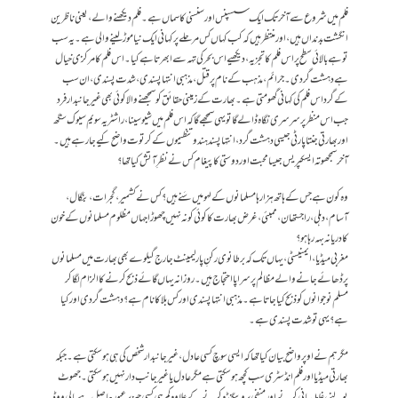
فلم میں شروع سے آخر تک ایک سسپنس اور سنسنی کا سماں ہے۔ فلم دیکھنے والے ، یعنی ناظرین
انگشت بدنداں ہیں، اور منتظر ہیں کہ کب کہاں کس مرحلے پر کہانی ایک نیا موڑ لینے والی ہے ۔ یہ سب
تو ہے بالائی سطح پر اس فلم کا تجزیہ، دیکھیے اس بحر کی تہہ سے ابھرتا ہے کیا۔ اس فلم کا مرکزی خیال
ہے دہشت گردی ۔ جرائم ، مذہب کے نام پر قتل ، مذہبی انتہا پسندی ، شدت پسندی ، ان سب
کے گرد اس فلم کی کہانی گھومتی ہے ۔ بھارت کے زمینی حقائق کو سمجھنے والا کوئی بھی غیر جانبدار فرد
جب اس منظر پر سرسری نگاہ ڈالے گا تو یہی سمجھے گا کہ اس فلم میں شیو سینا ، راشٹریہ سویم سیوک سنگھ
اور بھارتی جنتا پارٹی جیسی دہشت گرد ، انتہا پسند ہندو تنظیموں کے کرتوت واضح کیے جا رہے ہیں۔
آخر سمجھوتہ ایسکپریس جیسا محبت اور دوستی کا پیغام کس نے نظرِ آتش کیا تھا؟
وہ کون ہے جس کے ہاتھ ہزار ہا مسلمانوں کے لہو میں سَنے ہیں؟ کس نے کشمیر ، گجرات ، بنگال ،
آسام ، دہلی ، راجستھان ، ممبئی ، غرض بھارت کا کوئی کونہ نہیں چھوڑا جہاں مظلوم مسلمانوں کے خون
کا دریا نہ بہہ رہا ہو؟
مغربی میڈیا ، ایمنیسٹی ، یہاں تک کہ برطانوی رکنِ پارلیمینٹ جارج گیلوے بھی بھارت میں مسلمانوں
پر ڈھائے جانے والے مظالم پر سراپا احتجاج ہیں۔ روزانہ یہاں گائے ذبح کرنے کا الزام لگا کر
مسلم نوجوانوں کو ذبح کیا جاتا ہے۔ مذہبی انتہا پسندی اور کس بلا کا نام ہے؟ دہشت گردی اور کیا
ہے؟ یہی تو شدت پسندی ہے۔
مگر ہم نے اوپر واضح بیان کیا تھا کہ ایسی سوچ کسی عادل، غیر جانبدار شخص کی ہی ہو سکتی ہے۔ جبکہ
بھارتی میڈیا اور فلم انڈسٹری سب کچھ ہو سکتی ہے مگر عادل یا غیر جانب دار نہیں ہو سکتی۔ جھوٹ
بولنے، غلط بیانی کرنے اور منفی پروپیگنڈہ کرنے کے علاوہ کم ہی کسی چیز پر عبور حاصل ہے بالی ووڈ