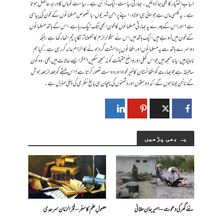
اربابِ اختیار کا بھی جائزہ لیں۔ بھارتی ریاست ، ایک ڈائن ہے۔ ریاست کو ماں کا درجہ حاصل ہوتا
ہے۔ یہ کیسی ماں ہے جو اپنی ہی اولاد، اپنے پر امن شہریوں ، بالخصوص مسلمانوں کے خون کی پیاسی
ہے؟ اور اس کے چہرے پہ بھارتی مسلمانوں کا خون ابھی تک ٹپک رہا ہے ، اس کے ہاتھ مسلمانوں
کے خون میں ڈوبے ہیں ، ایک ہاتھ میں اس نے سیکولرازم کا جھوٹا ترنگا پرچم اٹھا رکھا ہے ، جبکہ
دوسرے ہاتھ سے یہ مسلمانوں اور افغانوں پر دہشت گرد ہونے کا الزام عائد کر رہی ہے۔ کیا ہم
نابینا ہیں ، یا نا سمجھ ہیں جو اس کھلی اور واضح حقیقت کو نہ سمجھ سکیں؟ مگر ایسے حالات میں بھی ، وہ کون
سا طبقہ ہے جوبھارت کو افغانستان کا خیر خواہ اور دوست تصور کرتا ہے؟ اس طبقے کو جلد از جلد ہوش
کے ناخن لینا ہوں گے ، کہ دوستوں اور دشمنوں کی پہچان ہی بالغ نظری کی پہلی منزل ہے۔
یہ بھی پڑھیں
نئے گھر کی دعوت – امیرجان حقانی
حصولِ علم کا سفر – فخرالزمان سرحدی