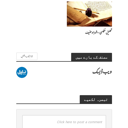
تحلیل نفیسی – شہزاد حنیف
تمام تحاریر دیکھیں
مصنف کے بارے میں
ویب ڈیسک
تبصرہ لکھیے
Click here to post a comment