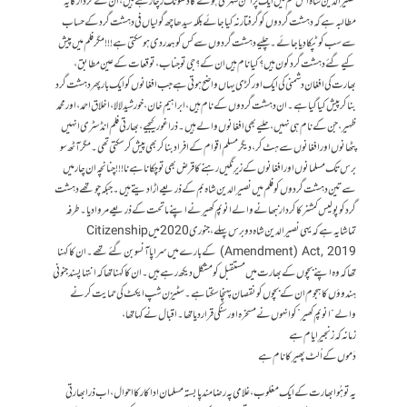
نصیر الدین شاہ اس فلم میں ایک پر امن شہری ہونے کا ڈھونگ رچا رہے ہیں ، ان کے کردار کا یہ
مطالبہ ہے کہ دہشت گردوں کو گرفتار نہ کیا جائے بلکہ سیدھا چھ گولیاں فی دہشت گرد کے حساب
سے سب کو ٹپکا دِیا جائے۔ چلیے دہشت گردوں سے کس کو ہمدردی ہو سکتی ہے!!! مگر فلم میں پیش
کیے گئے دہشت گرد کون ہیں ؟ کیا نام ہیں ان کے؟ جی تو جناب، توقعات کے عین مطابق،
بھارت کی افغان دشمنی کی ایک اور کڑی یہاں واضح ہوتی ہے جب افغانوں کو ایک بار پھر دہشت گرد
بنا کر پیش کیا گیا ہے۔ ان دہشت گردوں کے نام ہیں ، ابراہیم خان ، خورشید لالا ، اخلاق احمد ، اور محمد
ظہیر، جن کے نام ہی نہیں ، حلیے بھی افغانوں والے ہیں ۔ ذرا غور کیجیے، بھارتی فلم انڈسٹری انہیں
پٹھانوں اور افغانوں سے ہٹ کر ، دیگر مسلم اقوام کے افراد بنا کر بھی پیش کر سکتی تھی ۔ مگر آٹھ سو
برس تک مسلمانوں اور افغانوں کے زیرِ نگیں رہنے کا قرض بھی تو چکانا ہے نا!!! چنانچہ ان چار میں
سے تین دہشت گردوں کو فلم میں نصیر الدین شاہ بم کے ذریعے اڑا دیتے ہیں۔ جبکہ چوتھے دہشت
گرد کو پولیس کمشنر کا کردار نبھانے والے انوپم کھیر نے اپنے ماتحت کے ذریعے مروا دیا۔ طرفہ
تماشا یہ ہے کہ یہی نصیر الدین شاہ دو برس پہلے ، جنوری 2020 میں Citizenship
(Amendment) Act, 2019 کے بارے میں سراپا آنسو بن گئے تھے ۔ ان کا کہنا
تھا کہ وہ اپنے بچوں کے بھارت میں مستقبل کو مشکل دیکھ رہے ہیں۔ ان کا کہنا تھا کہ انتہا پسند جنونی
ہندوؤں کا ہجوم ان کے بچوں کو نقصان پہنچا سکتا ہے۔ سٹیزن شپ ایکٹ کی حمایت کرنے
والے “انوپم کھیر” کو انہوں نے مسخرہ اور سنکی قرار دیا تھا۔ اقبال نے کہا تھا،
زمانہ کہ زنجیرِ ایام ہے
دَموں کے اُلٹ پھیر کا نام ہے
یہ تو ہُوا بھارت کے ایک مغلوب، غلامی پہ رضامند پابستہ مسلمان اداکار کا احوال، اب ذرا بھارتی