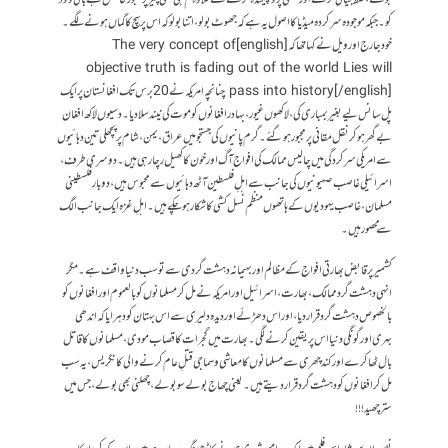
کو۔ جبکہ موجودہ سرکردہ میڈیا کا اصول یہ ہے کہ جھوٹ بولو ، اتنا بولو کہ اس پر سچ کا گماں ہونے لگے۔
خود جارج اورویل نے کہا تھا کہ[english] The very concept of
objective truth is fading out of the world Lies will
pass into history[/english] چنانچہ امریکہ نے 20 برس تک افغانستان پر ایک
پل سانس لیے بغیر بمباری کی ، لاکھوں غیور، بہادر افغانوں کو موت کی نیند سلا دیا ۔ دسیوں لاکھ افغان
بے گھر ہو کر نقل مقانی پر مجبور ہو گئے۔ گرم پانیوں کی جستجو میں عراق ، یمن ، شام پر پچھلی تین دہائیوں
سے امریکی سرکردگی میں چالیس ممالک کی افواج آگ اور خون کا کھیل رچا رہی ہیں۔ دوسری طرف ،
اسرائیلی غاصب صہیونیوں کی جانب سے اہلِ فلسطین آٹھ دہائیوں سے محبوس ہیں ، دو بار فلسطینی
مسلمان ، غاصب یہودیوں کے ہاتھوں منظم نسل کشی کا شکار ہو چکے ہیں ۔ اہلِ غزہ ایک جانب الگ
سے محصور ہیں۔
کشمیر پر قابض بھارتی افواج کے مظالم اور بہیمانہ دہشت گردی سے تو سب دنیا واقف ہے۔ مگر
انہی دہشت گرد ممالک ، بھارت ، اسرائیل اور امریکہ نے مل کر مسلمانوں کو بالعموم اور افغانوں کو
بالخصوص دہشت گرد قرار دیا ، اور اس دھڑلّے اور دیدہ دلیری سے اس بہتان کو دہرایا کہ اندھی
بہری اور گونگی دنیا اس پر یقین کرنے لگی۔ بھارت میں گجرات کا قصاب مودی، مسلمانوں کا قاتل
بال ٹھاکرے اور کند چھری سے مسلمانوں کا معاشی و سماجی قتلِ عام کرنے والی کانگریس ، یہ سب
مل کر افغانوں کو دہشت گرد قرار دیتے ہیں۔ یعنی چھاج بولے سو بولے، چھلنی بھی بولے، جس میں
ستر چھید!!!