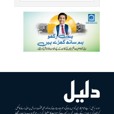
ادارہ ’دلیل‘ اپنے تمام قارئین کو اس بات کی دعوت دیتا ہے کہ وہ خود بھی مختلف مسائل پر اپنی رائے کا کھل
کر اظہار کریں اور اس کے لیے ہر تحریر پر تبصرے کی سہولت کا استعمال کریں۔ جو بھی ویب سائٹ پر لکھنے