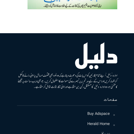
ادارہ ’دلیل‘ اپنے تمام قارئین کو اس بات کی دعوت دیتا ہے کہ وہ خود بھی مختلف مسائل پر اپنی رائے کا کھل
کر اظہار کریں اور اس کے لیے ہر تحریر پر تبصرے کی سہولت کا استعمال کریں۔ جو بھی ویب سائٹ پر لکھنے
کا متمنی ہو، وہ ادارہ ’دلیل‘ کا مستقل رکن بن سکتا ہے اور اپنی نگارشات شامل کرسکتا ہے۔
صفحات
Buy Adspace
Herald Home