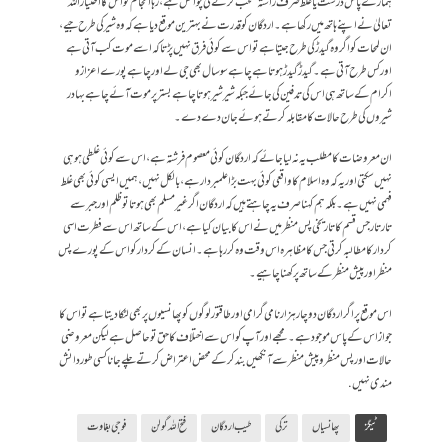
ہمارے پاس درست یا غلط صرف راستہ منتخب کرنے کی چوائس ہے، رہا انجام تو اس کا اختیار اللہ
تعالیٰ نے اپنے ہاتھ میں رکھا ہے۔اردگان کو قدرت نے بہترین موقع دیا ہے کہ وہ شیر کی طرح جیے،
ان لمحات کو اگر وہ گیدڑکی طرح جیتا ہے تو اس سے کوئی فرق نہیں پڑتا کہ اسے موت کب آتی ہے
اور کس طرح آتی ہے۔ گیدڑ گیدڑ ہوتا ہے چاہے سو سال بھی جی لے اور چاہے پورے اعزاز و
اکرام کے ساتھ ہی اس کی تدفین کی جائے جبکہ شیر شیر ہوتا چاہے بستر پر موت آئے چاہے بہادر
شیروں کی طرح حالات کا مقابلہ کرتے ہوئے جان دے دے۔
ان معروضات کا مطلب یہ نہ لیا جائے کہ اردگان کوئی معصوم فرشتہ ہے، اس سے کوئی غلطی ہو ہی
نہیں سکتی اور یہ کہ وہ اسلام کا واقعی کوئی بہت بڑا علمبردار ہے، بالکل نہیں، ہمیں ایسی کوئی بھی غلط
فہمی نہیں ہے۔ بلکہ ہم کہنا صرف یہ چاہتے ہیں کہ اردگان اگر غیر مسلم بھی ہوتا تو ظلم اور جبر سے
تارتار جس قسم کا تاریخی پس منظر میں نے اس کا بیان کیا ہے، اس کے ساتھ اس سے فطرت اسی
کردار کا مطالبہ کرتی جس کا مظاہرہ اس وقت وہ کررہا ہے۔ انسان کے کردار کو اس کے پورے پس
منظر اور پیش منظر کے ساتھ پرکھنا چاہیے۔
اس موقع پر اگر اردگان دو چار ہزار نامی گرامی اور طاقتور لوگوں کو پھانسیوں پر بھی لٹکا دیتا ہے تو اس کا
جواز اس کے پاس موجود ہے۔ مجھے اور آپ کو اس سے اختلاف کا حق تو حاصل ہے لیکن معروضی
حالات اور پس منظر و پیش منظر سے آنکھیں بند کرکے محض اعتراض کرتے چلے جانا کسی طور دانش
مندی نہیں.
ٹیگز
پھانسیاں
ترکی
طیب اردگان
فتح اللہ گولن
فوجی بغاوت