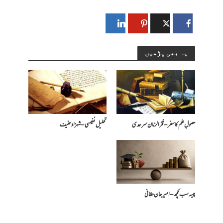
یہ بھی پڑھیں
حصولِ علم کا سفر – فخرالزمان سرحدی
تحلیل نفیسی – شہزاد حنیف
پیسہ سب کچھ – امیرجان حقانی