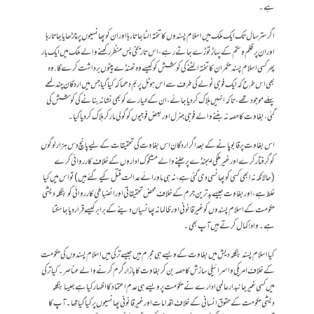
ہے۔
اگر ستر سال تک ایک ملک میں اسلام پسندوں کا تختہ الٹا جاتا رہا اور ان کو پھانسیوں پر چڑھایا جاتا رہا
اور ان پر ظلم و ستم کے پہاڑ توڑے جاتے رہے، اس تاریخی پس منظر رکھنے والے ملک میں ایک بار
پھر کسی اسلام پسند حکمران کا تختہ الٹنے کی کوشش کو کیسے وہ ٹھنڈے پیٹوں برداشت کرے گا. وہ
بھی اس طرح کہ ایک فوجی ٹولے کی طرف سے اس ہوٹل پر بم دھماکہ کیا گیا جس میں اردگان چند لمحے
پہلے موجود تھے، تاکہ انہیں ہلاک کردیا جائے، ان کے طیارے کو بھی نشانہ بنانے کی کوشش کی
گئی، بغاوت کا حصہ نہ بننے والے فوجی جنرل اور بعض فوجیوں کو گولی مار کر ہلاک کردیا گیا۔
اس بغاوت پر قابو پانے کے بعد اگر اردگان اس بغاوت کی تحقیقات کےلیے پانچ دس ہزار لوگوں
کو گرفتار کرے اور غیرملکی ایجنڈے پر چلنے والے مشکوک اداروں کے خلاف کارروائی کرے
(حالانکہ نہ ابھی کسی کو پھانسی دی گئی ہے، نہ ہی ماورائے عدالت قتل کیے گئے ہیں ) تو اس میں کیا
غلط ہے، اور بغاوت جیسے بدترین جرم کے خلاف محض تحقیقاتی اور انضباطی کارروائی کو بنگلہ دیشی
حکومت کے اسلام پسندوں کو غیرقانونی اور ظالمانہ پھانسیاں دینے کے برابر کیسے قرار دیا جا سکتا
ہے۔ واہ ! کمال کرتے ہیں آپ بھی۔
کیا اسلام پسند بنگلہ دیش میں بغاوت کے ویسے ہی مجرم ہیں جیسے ترکی میں اسلام پسندوں کی حکومت
کے خلاف امریکی و اسرائیلی سازش کا حصہ بن کر بغاوت کا بازار گرم کرنے والے عناصر۔ کیا ترکی
میں کسی غیر جانبدار عالمی ادارے نے حکومت پر ویسے ہی عدم اعتماد کا اظہار کیا ہے جیسا بنگلہ
دیشی حکومت کے حقوق انسانی کے خلاف اقدامات اور غیر قانونی پھانسیوں پر کیاگیا تھا۔ آپ کا