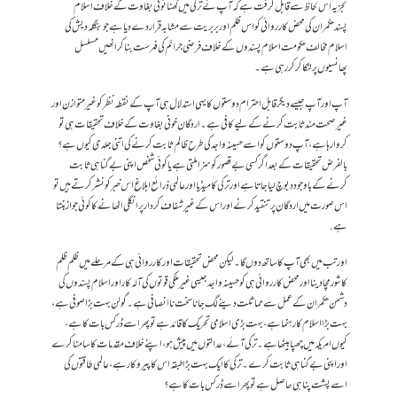
تجزیہ اس لحاظ سے قابل گرفت ہے کہ آپ نے ترکی میں گھنائونی بغاوت کے خلاف اسلام
پسندحکمران کی محض کارروائی کو اس ظلم اور بربریت سے مشابہ قرار دے دیا ہے جو بنگلہ دیش کی
اسلام مخالف حکومت اسلام پسندوں کے خلاف فرضی جرائم کی فہرست بناکر انھیں مسلسل
پھانسیوں پر لٹکا کر کر رہی ہے۔
آپ اور آپ جیسے دیگر قابل احترام دوستوں کا یہی استدلال ہی آپ کے نقطہ نظر کو غیرمتوازن اور
غیرصحت مند ثابت کرنے کے لیے کافی ہے۔ اردگان خونی بغاوت کے خلاف تحقیقات ہی تو
کروا رہا ہے، آپ دوستوں کو اسے حسینہ واجد کی طرح ظالم ثابت کرنے کی اتنی جلدی کیوں ہے؟
بالفرض تحقیقات کے بعد اگر کسی بےقصور کو سزا ملتی ہے یا کوئی شخص اپنی بےگناہی ثابت
کرنے کے باوجود دبوچ لیا جاتا ہے اور ترکی کا میڈیا اور عالمی ذرائع ابلاغ اس خبر کو نشر کرتے ہیں تو
اس صورت میں اردگان پر تنقید کرنے اور اس کے غیرشفاف کردار پر انگلی اٹھانے کا کوئی جواز بنتا
ہے.
اور تب میں بھی آپ کا ساتھ دوں گا۔ لیکن محض تحقیقات اور کارروائی ہی کے مرحلے میں ظلم ظلم
کا شور مچا دینا اور محض کارروائی ہی کو حسینہ واجد جیسی غیرملکی قوتوں کی آلہ کار اور اسلام پسندوں کی
دشمن حکمران کے عمل سے مماثلت دینے لگ جانا سخت ناانصافی ہے۔گولن بہت بڑا صوفی ہے،
بہت بڑا اسلام کا رہنما ہے، بہت بڑی اسلامی تحریک کا قائد ہے تو پھر اسے ڈر کس بات کا ہے،
کیوں امریکہ میں چھپا بیٹھا ہے۔ ترکی آئے، عدالتوں میں پیش ہو، اپنے خلاف مقدمات کا سامنا کرے
اور اپنی بے گناہی ثابت کرے۔ ترکی کا ایک بہت بڑا طبقہ اس کا پیروکار ہے، عالمی طاقتوں کی
اسے پشت پناہی حاصل ہے تو پھر اسے ڈر کس بات کا ہے؟