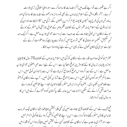
اگر بے قصور ہے تو اپنے ملک میں آکر مقدمات کا سامنا کرے،اور اپنی اخلاقی برتری ثابت
کرے۔ آخر بنگلہ دیش کے اسلام پسندوں نے بھی تو مردانہ وار جھوٹے مقدمات کا سامنا کیا اور
بہادر شیروں کی طرح پھانسیوں کا پھندا چوم کر اس پر جھول گئے. ترکی میں سیکولر طبقات اور ان کی
نمائندہ فوج کے اسلام پسند حکمرانوں کے خلاف ظلم و جبر کے طویل تاریخی پس منظر کے ہوتے
ہوئے اردگان اس خونی بغاوت کے بعد جب اسے زبردست عوامی تائید حاصل ہے، اگر ایک ہمہ
گیر تفتیش، تطہیر اور صفائی کا عمل شروع نہیں کرتا تو اسے چاہیے کہ وہ حکومت کرنے کے
بجائے سبزی کی دکان کھول لے کہ یہی اس کے لیے زیادہ مناسب ہوگا۔
محترم خاکوانی صاحب ! قدرت نے اردگان کو ترکی میں اسلام پسندوں کے خلاف 70 سال کا پھیلایا
ہوا زہریلا جابرانہ جال کاٹنے کا بہترین موقع عطا کیا ہے، اس کے لیے اسے محیرالعقول عوامی تائید
حاصل ہے. اس کے بعد اگر وہ اس موقع کو ضائع کردیتا ہے تو اس سے بڑا نادان کوئی نہیں، اس
سے بڑا کم فہم اور کودن کوئی نہیں، اس سے بڑا موقع بے شناس کوئی نہیں۔ آپ نے اردگان کو بھٹو
سے غلط طور پر تشبیہ دی۔ بھٹو جاگیردارانہ پس منظر رکھنے والا لیڈر تھا، اپنے مخالفین کو ماورائے
عدالت قتل کرانے کے سنگین الزامات اس پر عائد تھے، پاکستان کو دو ٹکڑے کرنے میں اس کا
بہرحال ایک کردار تھا.
شیخ مجیب نے اس کے خلاف فوجی بغاوت نہیں کی تھی بلکہ الیکشن جیتا تھا، جبکہ اردگان ایک غریب
خاندان کا پس منظر رکھنے والا کردار ہے، اس پر اپنے مخالفین کو قتل کروانے کا کوئی الزام نہیں
ہے، اور آخری بات یہ ہے کہ اردگان کے خلاف کسی نے الیکشن نہیں جیتا کہ وہ اس کو اقتدار میں