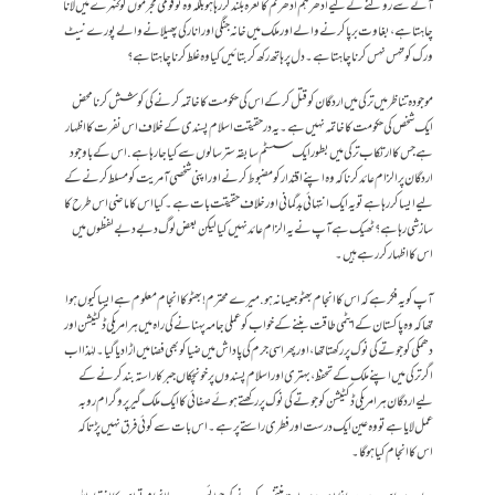
آنے سے روکنے کے لیے ادھر ہم ادھر تم کا نعرہ بلند کررہا ہو بلکہ وہ تو قومی مجرموں کو کٹہرے میں لانا
چاہتا ہے، بغاوت برپا کرنے والے اور ملک میں خانہ جنگی اور انارکی پھیلانے والے پورے نیٹ
ورک کو تہس نہس کرنا چاہتا ہے ۔ دل پر ہاتھ رکھ کر بتائیں کیا وہ غلط کرنا چاہتا ہے؟
موجودہ تناظر میں ترکی میں اردگان کو قتل کرکے اس کی حکومت کا خاتمہ کرنے کی کوشش کرنا محض
ایک شخص کی حکومت کا خاتمہ نہیں ہے ۔ یہ درحقیقت اسلام پسندی کے خلاف اس نفرت کا اظہار
ہے جس کا ارتکاب ترکی میں بطور ایک سسٹم سابقہ سترسالوں سے کیا جا رہا ہے. اس کے باوجود
اردگان پر الزام عائد کرنا کہ وہ اپنے اقتدار کو مضبوط کرنے اور اپنی شخصی آمریت کو مسلط کرنے کے
لیے ایسا کررہا ہے تو یہ ایک انتہائی بدگمانی اور خلاف حقیقت بات ہے۔ کیا اس کا ماضی اس طرح کا
سازشی رہا ہے؟ ٹھیک ہے آپ نے یہ الزام عائد نہیں کیا لیکن بعض لوگ دبے دبے لفظوں میں
اس کا اظہار کر رہے ہیں۔
آپ کو یہ فکر ہے کہ اس کا انجام بھٹو جیسا نہ ہو. میرے محترم! بھٹو کا انجام معلوم ہے ایسا کیوں ہوا
تھا کہ وہ پاکستان کے ایٹمی طاقت بننے کے خواب کو عملی جامہ پہنانے کی راہ میں ہر امریکی ڈکٹیشن اور
دھمکی کو جوتے کی نوک پر رکھتا تھا، اور پھر اسی جرم کی پاداش میں ضیا کو بھی فضا میں اڑادیا گیا۔ لہٰذا اب
اگرترکی میں اپنے ملک کے تحفظ، بہتری اور اسلام پسندوں پر خونچکاں جبر کاراستہ بند کرنے کے
لیے اردگان ہر امریکی ڈکٹیشن کو جوتے کی نوک پر رکھتے ہوئے صفائی کا ایک ملک گیر پروگرام روبہ
عمل لایا ہے تو وہ عین ایک درست اور فطری راستے پر ہے۔ اس بات سے کوئی فرق نہیں پڑتا کہ
اس کا انجام کیا ہوگا۔