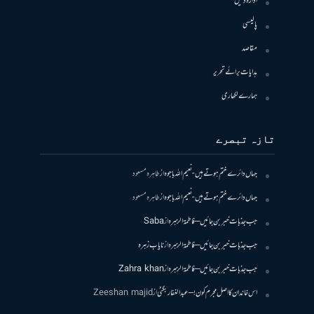
ادارہ دلیل
پالیسی
مقاصد
ہدایات برائے تحریر
ہمارے لکھاری
تازہ تبصرے
جہاں دائرے ختم ہوتے ہیں- نعیم اللہ باجوہ
از
طاہرہ مسعود
جہاں دائرے ختم ہوتے ہیں- نعیم اللہ باجوہ
از
طاہرہ مسعود
جب جذبات خبر بن جائیں – فاطمۃالزہرہ
از
Saba
جب جذبات خبر بن جائیں – فاطمۃالزہرہ
از
نایاب زہرہ
جب جذبات خبر بن جائیں – فاطمۃالزہرہ
از
Zahra khan
اس خاندان کا اصل مجرم کون! – عبدالغفار بگٹی
از
Zeeshan majid