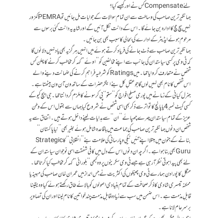
لئےCompensateکس نے اور کیسے کیا؟
جہانگیر ترین صاحب کی وساطت سے ان تمام سوالات کے جوابات مل جائیں تو PEMRAکمزور
نہیں سچ مچ کا ادارہ بن جائے گا۔ اس کے دانت نکل آئیں گے اور شاید یہ دانت کئی برسوں سے
مرحوم ہوئے ایڈیٹر کے ادارے کی بحالی کا سبب بھی بن جائیں۔
جہانگیر ترین صاحب سے ڈٹ جانے کی فریاد کرتے ہوئے میں انہیں ہرگز یہ بھی یاد نہیں دلائوں گا
کہ ٹی وی پر کسی سیاستدان کی جانب سے اپنے مخالفین کو ’’اوئے‘‘ کہہ کر مخاطب کرنے کا چلن کس
شخص نے متعارف کروایا تھا۔ میں Ratingsکو شرطیہ فراہم کرنے کی ضمانت دینے والے
اس شخص کا نام بھی نہیں لوں گا جوعقلِ کل بنے اینکر حضرات کے ساتھ ون آن ون بیٹھتا ہے۔
جنرل کیانی کے زمانے میں پوری مسلح افواج کو ’’ستو‘‘ پی کر سونے کا ملزم گردانتا تھا۔ جی ایچ کیو کے
کسی گیٹ نمبر4یا پانچ کا تواتر سے ذکر بھی اسی شخص نے شروع کیا جہاں سے بقول اس کے وطن
عزیز کے تمام سیاستدان چہرے چھپائے ’’ان‘‘ سے ہدایات لینے داخل ہوتے ہیں۔ اتفاق سے یہ
شخص ان دنوں جہانگیر ترین صاحب کی جماعت میں باقاعدہ شامل ہوئے بغیر بھی ’’نیا پاکستان‘‘
بنانے کے جنون میں مبتلا اپنے تئیں نیکی وپارسائی کی علامت بنے’’انقلابی‘‘ کا Strategic
Guruبھی بنا ہوا ہے۔ اگرچہ ان دنوں اس کے دل میں کافی شفقت اسی نوجوان سیاستدان کے
لئے بھی پیدا ہوتی نظر آرہی ہے جسے ٹی وی سکرینوں پر وہ کبھی ’’بلورانی‘‘ کہہ کر مخاطب کیا کرتا تھا۔
منگل کا پورا دن ہمارے ٹی وی چینلوں کی اکثریت نے جس انداز میں عمران خان صاحب کی مبینہ یا
ممکنہ تیسری شادی کا ذکر صحافت کے تمام بنیادی اصولوں کو بالائے طاق رکھتے ہوئے کیا وہ یقینا
قابلِ مذمت ہے۔ اس ضمن میں سب سے زیادہ قابلِ مذمت چند خواتین کا نام لینا اور ان کی تصاویر
برسرِعام لانا ہے۔