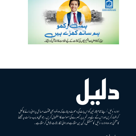
ادارہ ’دلیل‘ اپنے تمام قارئین کو اس بات کی دعوت دیتا ہے کہ وہ خود بھی مختلف مسائل پر اپنی رائے کا کھل
کر اظہار کریں اور اس کے لیے ہر تحریر پر تبصرے کی سہولت کا استعمال کریں۔ جو بھی ویب سائٹ پر لکھنے
کا متمنی ہو، وہ ادارہ ’دلیل‘ کا مستقل رکن بن سکتا ہے اور اپنی نگارشات شامل کرسکتا ہے۔
صفحات