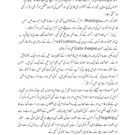
سیٹھ کو Ratingsکی فراہم کے لئے تمام انسانی قدروں اور اپنے ہی شعبے کے تمام بنیادی
اصولوں کی پائمالی پر مجبور ہوگئے ہیںتو اندھی غلامی کئی اور شعبوں کی طرف منتقل ہوکر بھی برقرار رکھی
جاسکتی ہے۔
سیٹھ کو ہر صورت Ratingsفراہم کرنے کا جنون یا مجبوری، اسے جو بھی نام دے لیں، ہم پر
طاری ہوا تو وجہ اس کی صرف اتنی ہے کہ ہمارے پیشے میں اہم ترین ایک شعبہ ہوا کرتا تھا۔
’’ایڈیٹر‘‘ اس کا نام تھا۔تیمور کے گھر سے غیرت چلی گئی تھی۔ صحافت شعبے سے ایڈیٹر چلا گیا۔یہ
ایڈیٹر سیٹھ اور کارکنان کے درمیان ایک Cushionکا کام کرنے کے ساتھ ہی ساتھ کارکنوں
کے لئے ایک سخت Gate Keeperبھی ہوا کرتا تھا۔
گیٹ کیپرسے یا د آیا کہ چند روز پہلے لاہور میں قائم پیمراکے شکایات سیل کے روبرو ایک سیٹھ پیش
ہوئے۔ صحافت کے ایک مہا استاد مانے ڈاکٹر مہدی حسن بھی اسی سیل کے ایک رکن ہیں۔ انہوں
نے سیٹھ سے رواداری میں پوچھ لیا کہ آپ کے ادارے میں کوئی گیٹ کیپر نہیں ہے تو سیٹھ نے
ترنت جواب دیا کہ ’’چھ ریٹائرڈ فوجی ہمارے گیٹ کیپر ہیں۔ کوئی غیر ہمارے ادارے میں داخل
ہونے کی جرأت ہی نہیں کرسکتا‘‘۔
خود پر لعنت ملامت بھیجنے کے بعد دست بستہ جہانگیر ترین سے فریاد البتہ یہ بھی ہے کہ وہ ذرا یہ بھی یاد
کرلیں کہ جب ان کی جماعت اسلام آباد میں دھرنا دئیے ہوئے تھی تو شیڈیولڈ پروگراموں کو روک کر
ان کے قائد کا اس دھرنے سے خطاب بیک وقت تمام ٹی وی چینلوں سے براہِ راست دکھانے کا
اہتمام کیسے ممکن ہوا کرتاتھا۔ کوئی تو تھا جو یہ انتظام چلارہا تھا۔ سیٹھوں کے چینلوں پر ہونے والے
کئی Flagshipپروگراموں کے لئے اشتہارات کی بکنگ کئی ماہ پہلے ہوچکی ہوئی ہوتی ہے۔ سیٹھ
ان اشتہارات سے ملنے والی رقم کو قربان کرنے پر کیوں تیار ہوا؟ مجبوری کیا تھی۔ یہ نازل کہا سے ہوئی
اور اشتہارات نہ چلانے سے جو مالی نقصان ہوا اسے سیٹھ کی تسلی کے