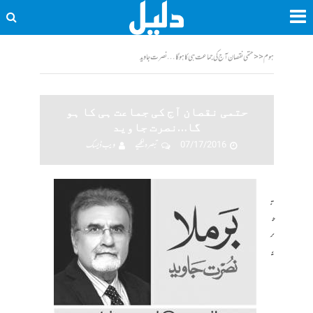
ہوم
<<
حتمی نقصان آج کی جماعت ہی کا ہو گا…نصرت جاوید
حتمی نقصان آج کی جماعت ہی کا ہو
گا…نصرت جاوید
07/17/2016
تبصرہ لکھیے
ویب ڈیسک
ت
ح
ر
ی