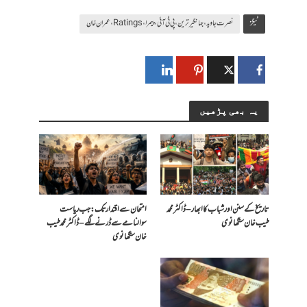
ٹیگز
نصرت جاوید، جہانگیرترین، پی ٹی آئی، پیمرا، Ratings، عمران خان
یہ بھی پڑھیں
تاریخ کے سنن اور شباب کا ابھار – ڈاکٹر محمد
امتحان سے اقتدار تک: جب ریاست
طیب خان سنگھانوی
سوالنامے سے ڈرنے لگے – ڈاکٹر محمد طیب
خان سنگھانوی