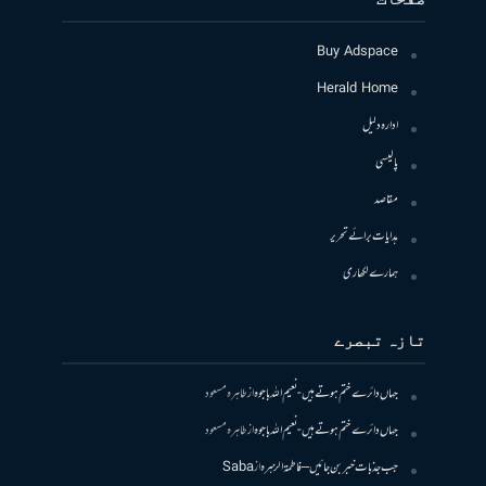
Buy Adspace
Herald Home
ادارہ دلیل
پالیسی
مقاصد
ہدایات برائے تحریر
ہمارے لکھاری
تازہ تبصرے
جہاں دائرے ختم ہوتے ہیں- نعیم اللہ باجوہ
از
طاہرہ مسعود
جہاں دائرے ختم ہوتے ہیں- نعیم اللہ باجوہ
از
طاہرہ مسعود
جب جذبات خبر بن جائیں – فاطمۃالزہرہ
از
Saba