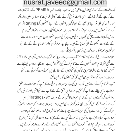
ک انصاف کے سیکرٹری جنرل جہانگیر ترین صاحب، باقاعدہ طورپر PEMRAکے دفتر شکایت
لے کر چلے گئے تو بخدا مجھے ’’اسی باعث تو منع کرتے تھے‘‘ والی طمانیت کا احساس نہیں ہوا۔دُکھ
ہوا۔ غصہ آیا بھی تو اپنے ہی شعبے کے ان لوگوں پر جنہوں نے اپنے سیٹھوں کو Ratingsفراہم
کرنے کے جنون میں ہمارے پیشے کے تمام بنیادی اصولوں کا کئی برسوں سے وحشیانہ قتل عام
جاری رکھا ہوا ہے۔ رزق کی مجبوریاں ہوتی ہیں۔ ہر کوئی سرمد یا منصور حلاج نہیں ہوتا۔زندہ رہنے
کے لئے بہت سمجھوتے بھی کرنا پڑتے ہیں۔ بچے پیدا کر لو تو ان کو ذراسکھ پہنچانے کے لئے کئی
موقعوں پر سرجھکانا اور دلوں میں نرمی پیدا کرنا پڑتی ہے۔
صحافت سے رزق کمانے کا اہتمام مگر آپ نے بہت سوچ سمجھ کر کیا ہے تو اس شعبے میں سٹاراینکرز
سے قطع نظر تمام متعلقہ شعبوں کے لئے کام کرنے کی جو تنخواہ ملتی ہے، وہ نچلے اور درمیانی طبقے سے
تعلق رکھنے والے دیگر ملازم پیشہ لوگوں کی تنخواہوں کے مقابلے میں عموماََ بہت کم ہوتی ہے۔کئی
اداروں سے وہ تنخواہ وقت پر ہی نہیں کئی کئی مہینوں تک نہیں ملتی۔
آپ مگر کام کرتے رہتے ہیں تو وجہ اس کی بنیادی صرف یہ ہوتی ہے کہ آپ کو صحافت سے عشق
ہوتا ہے۔ جس پیشے سے آپ کو عشق رہا ہو اور اس عشق کے لئے آپ نے کئی ذلتیں اور اذیتیں بھی
برداشت کررکھی ہوں اس کے تمام اصولوں کا قتل کرتے صرف سیٹھ کو Ratingsفراہم
کرنے کے لئے کچھ بھی کرگزرنا بھی تو ہرگز ضروری نہیں رہتا۔بہتر یہی ہوتا ہے کہ صحافت چھوڑ کر
سڑک کے کسی کنارے یا گلی کی نکڑ پر چھولے بیچنا یا سٹے بھوننا شروع کردو۔ صحافت کو بدنام نہ
کرو۔ ربّ کریم رازق ہے۔ پتھرمیں بند ہوئے کیڑے کے رزق کا بندوبست بھی کسی نہ کسی طرح
کردیتا ہے۔ ہم تو نام نہاد ’’اشرف المخلوقات‘‘ سے تعلق رکھنے کے دعوے دار ہوا کرتے ہیں۔