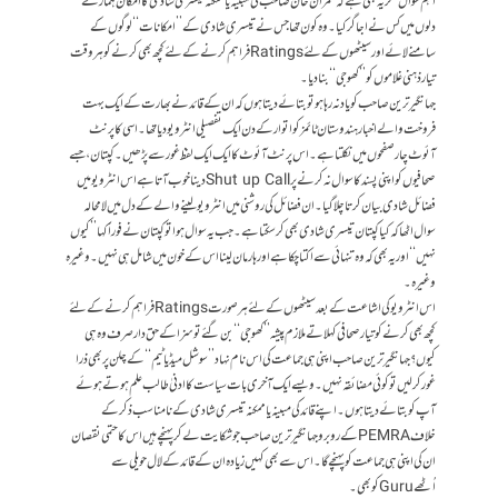
اہم سوال مگر یہ بھی ہے کہ عمرا ن خان صاحب کی مبینہ یا ممکنہ تیسری شادی کا امکان ہمارے
دلوں میں کس نے اجاگر کیا۔ وہ کون تھا جس نے تیسری شادی کے ’’امکانات‘‘ لوگوں کے
سامنے لائے اور سیٹھوں کے لئے Ratingsفراہم کرنے کے لئے کچھ بھی کرنے کو ہر وقت
تیار ذہنی غلاموں کو ’’کھوجی‘‘ بنادیا۔
جہانگیر ترین صاحب کو یاد نہ رہا ہو تو بتائے دیتا ہوں کہ ان کے قائد نے بھارت کے ایک بہت
فروخت والے اخبار ہندوستان ٹائمز کو اتوار کے دن ایک تفصیلی انٹرویو دیا تھا۔ اسی کا پرنٹ
آئوٹ چار صفحوں میں نکلتا ہے۔ اس پرنٹ آئوٹ کا ایک ایک لفظ غور سے پڑھیں۔ کپتان، جسے
صحافیوں کو اپنی پسند کا سوال نہ کرنے پرShut up Callدینا خوب آتا ہے اس انٹرویو میں
فضائل شادی بیان کرتا چلا گیا۔ ان فضائل کی روشنی میں انٹرویو لینے والے کے دل میں لامحالہ
سوال اٹھا کہ کیا کپتان تیسری شادی بھی کرسکتا ہے۔ جب یہ سوال ہوا تو کپتان نے فوراََ کہا ’’کیوں
نہیں‘‘ اور یہ بھی کہ وہ تنہائی سے اکتا چکا ہے اور ہارمان لینا اس کے خون میں شامل ہی نہیں۔ وغیرہ
وغیرہ۔
اس انٹرویو کی اشاعت کے بعد سیٹھوں کے لئے ہر صورت Ratingsفراہم کرنے کے لئے
کچھ بھی کرنے کو تیار صحافی کہلاتے ملازم پیشہ ’’کھوجی‘‘ بن گئے تو سزاکے حق دار صرف وہ ہی
کیوں؟ جہانگیر ترین صاحب اپنی ہی جماعت کی اس نام نہاد ’’سوشل میڈیا ٹیم‘‘ کے چلن پر بھی ذرا
غور کرلیں تو کوئی مضائقہ نہیں۔ ویسے ایک آخری بات سیاست کا ادنیٰ طالب علم ہوتے ہوئے
آپ کو بتائے دیتا ہوں۔ اپنے قائد کی مبینہ یا ممکنہ تیسری شادی کے نامناسب ذکر کے
خلاف PEMRAکے روبروجہانگیر ترین صاحب جو شکایت لے کر پہنچے ہیں اس کا حتمی نقصان
ان کی اپنی ہی جماعت کو پہنچے گا۔ اس سے بھی کہیں زیادہ ان کے قائد کے لال حویلی سے
اُٹھے Guruکو بھی۔