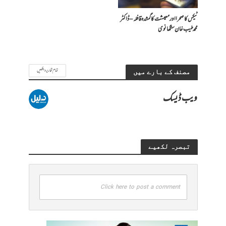
ٹیکس کا صحرا اور معیشت کا گمشدہ قافلہ – ڈاکٹر
محمد طیب خان سنگھانوی
تمام تحاریر دیکھیں
مصنف کے بارے میں
ویب ڈیسک
تبصرہ لکھیے
Click here to post a comment