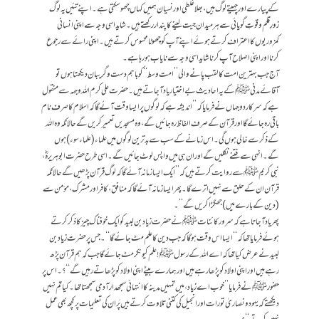
کے پیارے اور چہیتے لوگ ہیں، بھلا غلطی اور نسیان ہمیں کہاں چھوسکتی ہے۔ اپنے تئیں یہ لوگ
زورِ قلم و قوتِ گویائی سے ہر میدان جیت لینے کا پندار رکھتے ہیں۔ شاید اسی وجہ سے اپنی انسانی
کمزوریوں کا اعتراف کرتے ہوئے اپنے آپ کو چھوٹا محسوس کرتے ہیں۔ اپنی رائے سے رجوع
کرنا اور اپنی اصلاح آپ کرنا شایداسی وجہ سے نایاب ہورہا ہے۔
آج جب بہترین امت کا لقب پانے والی’’امت وسط‘‘ کو باہم دست و گریبان دیکھتا ہوں تو
آقائے مدنیﷺ کے یہ احادیث بے اختیار یاد آجاتے ہیں۔ حضرت علی کرم اللہ وجہہ سے منقول
ہے کہ سرکار دوجہاں نے فرمایا کہ’’اندیشہ ہے کہ لوگوں پر ایسا وقت آئے گا کہ اسلام کا صرف نام
باقی رہ جائے گا اور قرآن کے صرف الفاظ رہ جائیں گے، وہ مسجدیں تعمیر کریں گے حالانکہ وہ اللہ
کے ذکر سے خالی ہوں گی۔ اس زمانے کے سب سے بدترین لوگوں میں علماء (علماء سوء) ہوں
گے۔ انہی سے فتنے نکلیں گے اور ان ہی میں واپس لوٹ جائیں گے۔ اسی طرح حضرت ابوہریرہؓ،
نبی کریم ﷺ سے روایت کرتے ہیں کہ ’’ایک ایسا زمانہ آئے گا کہ لوگ قرآن پڑھیں گے حالانکہ
قرآن ان کے حلق سے نہیں اترے گا۔ پھر ایسا زمانہ آئے گا کہ منافق، کافر اور مشرک، مؤمن سے
(دین کے بارے میں) جھگڑا کریں گے‘‘۔
پھر یاد آجاتا ہے کہ سرورکائناتﷺ نے حضرت زیاد بن لبید کو ایک خوفناک چیز کا ذکرکرتے
ہوئے فرمایا تھا کہ ‘‘ایسا اس وقت ہوگا کہ جب دین کا علم مٹ جائے گا‘‘۔ جس پر حضرت زیاد بن
لبید نے عرض کیا تھا کہ اے اللہ کے رسول ﷺ ! علم کیونکر مٹ جائے گا جب کہ ہم قرآن پڑھ
رہے ہیں اور اپنی اولاد کو پڑھارہے ہیں اور ہمارے بیٹے اپنی اولاد کو پڑھاتے رہیں گے‘‘؟۔ اس پر
حضورﷺ نے فرمایا ’’خوب اے زیاد، میں تمہیں مدینہ کا انتہائی سمجھدار آدمی سمجھتا تھا۔ کیا تم نہیں
دیکھتے کہ یہود و نصاریٰ تورات اور انجیل کی کتنی تلاوت کرتے ہیں پَر ان کی تعلیمات پر کچھ بھی عمل