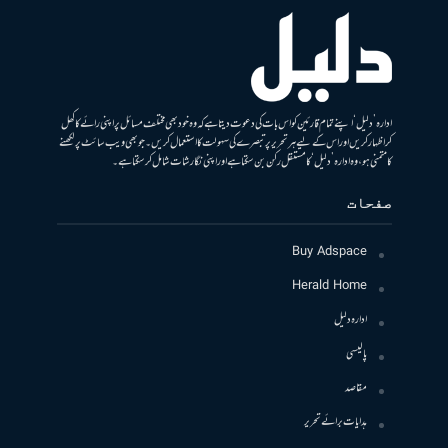
ادارہ ’دلیل‘ اپنے تمام قارئین کو اس بات کی دعوت دیتا ہے کہ وہ خود بھی مختلف مسائل پر اپنی رائے کا کھل
کر اظہار کریں اور اس کے لیے ہر تحریر پر تبصرے کی سہولت کا استعمال کریں۔ جو بھی ویب سائٹ پر لکھنے
کا متمنی ہو، وہ ادارہ ’دلیل‘ کا مستقل رکن بن سکتا ہے اور اپنی نگارشات شامل کرسکتا ہے۔
صفحات
Buy Adspace
Herald Home
ادارہ دلیل
پالیسی
مقاصد
ہدایات برائے تحریر