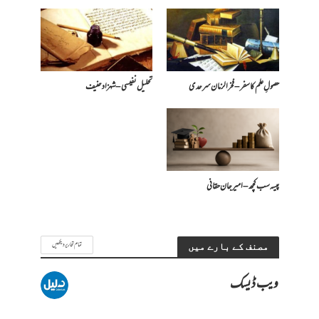
حصولِ علم کا سفر – فخرالزمان سرحدی
تحلیل نفیسی – شہزاد حنیف
پیسہ سب کچھ – امیرجان حقانی
تمام تحاریر دیکھیں
مصنف کے بارے میں
ویب ڈیسک