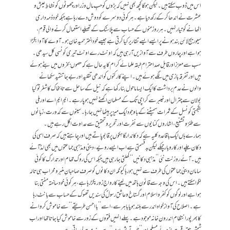
اس میں ڈوب سکتے ہیں۔ لیکن ہوگا کچھ بھی نہیں کہ بڑوں کو حبِ مال و زر اور چھوٹوں کو نشاطِ عیش و
عشرت نے اندھا کرکے رکھ دیا ہے۔ ہر کوئی دوسرے کو دوش دے رہا ہے جبکہ خود ذمہ داری
اٹھانے کو تیار نہیں۔ ہر روز منوں کے حساب سے پلاسٹک کے تھیلے استعمال کرنے والی قوم،
سیوریج لائن بند ہونے پر ایسے ایسے تقاریر کیا کرتی ہے جیسے خود اختر حمیدخان ہو۔ آوے کا آوا بگڑا
ہوا ہے اور چاروں طرف سے آوازیں آرہی ہیں کہ اونٹ رے اونٹ تیری کونسی کل سیدھی۔
سب سے معزز اور قابل صد احترام طبقہ علمائے کرام کا یہ حال ہے کہ حصوں بخروں میں بٹے ہوئے
ہیں اور تفرقہ بازی میں لگے ہوئے ہیں۔ اپنے کارکنوں کو اندھی تقلید اوربےجا تنقید سکھانے
والوں نے عدم برداشت کا ایک ایسا ماحول بنا رکھا ہے کہ نیل کے ساحل سے تابخاک کاشغر تو کیا
بولان سے چترال اور خیبر سے کراچی تک کے مسلمان اکھٹے نہیں ہو پا رہے۔ ایم ایم اے اور ملی
یکجہتی کونسل کے ثمرات سمیٹنے کے باوجود ایک میز پر بیٹھا نہیں جا رہا۔ سینوں سے کدورت، زبانوں
سے طنز و تشنیع، اشاروں کنایوں سے نفرت اور تحریر و تحقیق سے عداوت اگل رہے ہیں۔
ہمارے ہاں ایک باقاعدہ کلیہ ہے کہ دکاندارگاہکوں پر قابو پاتے ہیں اور چاہتے ہیں کہ صرف اسی کی
دکان چلے اور کاروبار چمکے لیکن بدقسمتی سے اب ایسے رویے، دینی و مذہبی جماعتوں میں بھی امڈ آئے
ہیں۔ آئے روز نت نئی ’’مذہبی دکانیں‘‘ کھلتی جارہی ہیں جبکہ اس کی روک تھام اور تدارک کا کوئی
سامان دینی جماعتوں کی طرف سے نہیں ہو رہا کیونکہ ان دکانوں کو صرف صاحبانِ منبر و محراب ہی تالہ
لگواسکتے ہیں۔ اس کی وجہ سے قانون ہاتھ میں لینے کا رواج زور پکڑ رہا ہے، ہر کوئی خودساختہ مفتی بنا
ہوا ہے اور لوگوں کو کفر و اسلام اورگستاخ و عاشق رسولؐ کی سندیں تھوک کے حساب سے بانٹ رہا
ہے۔ اصلاح کی آواز خواہ اندر سے بلند ہو یا باہر سے، اسے ’’بااحسن طریقے‘‘ سے خاموش کروانے
کا بھرپور انتظام اندرون خانہ موجود ہے۔ پہلے انہیں فتووں کے زور سے خاموش کیا جاتا تھا اور اب