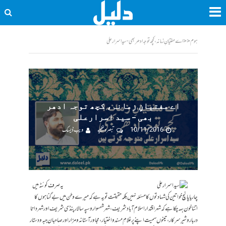
ہوم
<<
اے مفتیانِ زمانہ، کچھ توجہ ادھر بھی - سید اسرارعلی
اے مفتیانِ زمانہ، کچھ توجہ ادھر
بھی – سید اسرارعلی
10/11/2016
تبصرہ لکھیے
ویب ڈیسک
یہ صرف کوئٹہ میں
چار یا پانچ خواتین کی شہادتوں کا مسئلہ نہیں بلکہ حقیقت تو یہ ہے کہ میرے وطن میں بےگناہوں کا
اتنا خون بہہ چکا ہے کہ شہر اقتدار اسلام آباد شریف، شہر شہسوار و سپہ سالار پنڈی شریف اور شہر داتا
دربار و شیر سرکار، تینوں سمیت اپنے پر غلامِ مسند و اختیار، مجاور آستانہ و مزار اور صاحبان جبہ و دستار