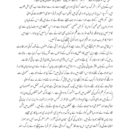
شمشیرحق، قوتِ بازوئے مسلم اور ’’جوتے شریف‘‘سے یہ خدمت لی جاتی ہے۔
ان کے ہاں! کفر، شرک، بدعت،گستاخی اور ان جیسے بہت سارے معاملات اب بھی حل طلب
ہیں، اگرچہ اس پر لائبریریاں بھر دی گئی ہیں لیکن اب بھی ہر فرقہ اسلامی اصطلاحات کی اپنی
اپنی’’تعریفیں‘‘ رکھتا ہے اور اسے نہ صرف سینے سے لگائے ہوئے ہیں بلکہ اس کے بنیاد پر
دوسروں پر لعن طعن کرنا اپنا ’’فرض منصبی‘‘ سمجھا جاتا ہے اور اس سلسلے میں صرف زبان سے ہی
کام نہیں لیا جاتا بلکہ بوقت ضرورت قلم اور کمان بھی اٹھانے سے گریز نہیں کیا جاتا۔ ایسے میں
اسلام کاغریب الدہر اور یتیم الدیار ہونا کوئی اچھنبے کی بات تو نہیں۔
اس قابل صد احترام طبقے میں اکثریت ایسے لوگوں کی ابھر آئی ہے کہ جنہوں نے قصہ گوئی اور حکایت
سازی کے ذریعے دین مبین کا اصل چہرہ لوگوں کے ذہنوں سے تقریباً غائب کردیا ہے۔ حالات
یہ ہیں کہ اکابر اور مقابر کو ’’پوجنے والوں‘‘ میں بس پگڑی اور رومال کا ہی فرق ہے، باقی خرافات
دونوں کے ہاں بکثرت پائی جاتی ہیں۔ داستانیں اور حکایات بیان کرنے والے ان صاحبان کا انداز
ایسا ہوتا ہے کہ سننے والا اس انتظار میں رہتا ہے کہ کہانی میں آگے کیا ہونے والا ہے۔ معمولی سے
واقعے کو الفاظ و تراکیب کے بھڑکیلے لباس میں پیش کرنے اور سامنے والے بندے کو اپنی
لفاظیت کے بوجھ تلے روند ڈالنے میں ایک عجیب لذت ہوتی ہے جو ان کو ہر محفل اور خصوصاً ان
پڑھ اور کم علم لوگوں کی محفلوں میں خوب مشہور کروا دیتی ہے۔ ایسے لوگ عموماً محفلوں کی جان ہوا
کرتے ہیں اور یہی لوگ اپنے تیز و طرار جملوں، شاطرانہ تجسس، شاعرانہ اظہار، دلربانہ انداز، جذباتی
لفاظیت اور مصنوعی حساسیت کے ذریعے محفلوں میں لوٹ مچاتے پھرتے ہیں۔ محفلوں میں آگ
لگانے والے اور مباحثوں کو لوٹنے والے یہ لوگ ہر دلعزیزی، خودپسندی اور ریاکاری جیسے
بیماریوں کاشکار ہوجاتے ہیں۔ تالیوں کی گونج، سبحان اللہ کی تکرار، مکرر مکرر کی صدائیں اور معزز
القابات کی بازگشت ان میں اس بات کا زعم پیدا کر دیتی ہے کہ ہم تو بڑے پہنچے ہوئے بزرگ، اللہ