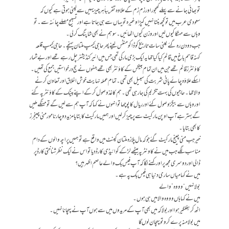
تو بھائی جانے سے پہلے کھجور اور زم زم کے علاوہ تقریباً ہر چیز یہیں سے لینی ہوتی ہے کیوں کہ
سعودی عرب میں تو کچھ بنتا نہیں کپڑا وغیرہ تو یہاں سے ہی جاتا ہے اور تسبیح مصلے چائنہ سے ۔ تو
وہاں سے مہنگا کیوں لیں اور وزن کیوں اٹھائیں۔ سو ہم نے بھی شاپنگ کرلی۔
جب دو دن رہ گئے یعنی سات تاریخ کو ڈاکومنٹس لینے پھر حاجی کیمپ ملتان پہنچے۔ حاجی کیمپ قلعہ
کہنہ قاسم باغ میں قائم کیا گیا تھا یہ ایک بڑی مارکی تھی جس میں ائیر کنڈیشنر چل رہے تھے اور بے شمار
کاؤنٹرز قائم تھے جن میں ان تمام بینکس کے کاؤنٹر بھی تھے جنہوں نے حج درخواستیں جمع کی تھیں۔
اسکے علاؤہ چائے پانی شربت کی سبیل بھی تھی۔ تمام عملہ نہایت خوش اخلاق اور تعاون کرنے
والا تھا۔ حاجیوں کی بہت تکریم کی جا رہی تھی۔ ہم کاغذ وصول کرکے اپنے بینک کے کاؤنٹر پہ گئے
اور وہاں سے بیگز وصول کئے اور ریال کا پوچھا تو انہوں نے کہا کہ آپ ہم سے لیں گے تو مہنگے ملیں
گے بہتر ہے آپ اوپن مارکیٹ سے پرچیز کرلیں اور ہمیں مارکیٹ کا بتایا مزید دو چار نامور منی چینجرز
کا بھی بتایا۔
خیر جب منی چینج مارکیٹ گئے جو کہ مال پلازہ ملتان کینٹ میں واقع ہے تو ہمیں پراچہ والوں کے دام
مناسب لگے جب میں نے کاونٹر پہ بیٹھے لڑکے کو ائیڈی کارڈ دیا تو اس نے ایک نظر شناختی کارڈ پر
ڈالی اور دوسری مجھ پر اور کہنے لگا کہ آپ فیس بک والے عاصم اظہر ہیں؟
میں نے کہا میاں ساری دنیا ہی فیس بک پہ ہے ۔
بولا نہیں “وووہ” والے
میں نے کہا ہاں وووہ والا میں ہی ہوں۔
اٹھ کر بغلگیر ہوا اور بولا کہ میں بھی آپ کے مریدوں میں سے ہوں آپ نے پہچانا نہیں ۔
میں بولا منہ پرے کرو تو پہچان لوں گا