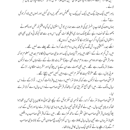
نہیں تھا آرام سے ایگزٹ ہوگیا کوئی تلاشی نہیں ہوئی بلکہ افسوس ہوا کہ سگریٹ سپاری کیوں کم
لائے۔
باہر ہمیں ایک ہینڈ بیگ میں ایک ٹن پیک ، چاکلیٹس اور کھجوریں دی گئیں اور بسوں میں لاد کر ہوٹل
لے آئے ۔
جہاں دف کی تھاپ پر منسٹری کی طرف سے ہمارا پرجوش استقبال کیا گیا ویلکم ڈرنکس اور چھوٹے
چھوٹے تحائف دئیے گئے چونک ہماری پہلی فلائٹ تھی یہ اس وجہ سے تھا کیونکہ ٹی وی پہ بھی یہی
استقبال دکھایا گیا اگر اپ لوڈ ہو سکا تو کمنٹ میں کر دوں گا۔
اسکے بعد ریسیپشن پہ رش لگ گیا کیونکہ یہاں روم الاٹ کروانے تھے پہلے سے نہیں تھے۔
میں رش کم ہونے کے انتظار میں باہر آگیا جہاں ایک اور حاجی صاحب (جنکا نام بعد میں معلوم ہوا کہ
عامر قریشی ہے اور وہ میرے روم میٹ بھی بنے) سگریٹ جلانے کے لئے وہاں کھڑے لڑکوں
سے لائٹر مانگ رہے تھے ۔ میں بھی جھٹ سے ان کے پاس چلا گیا اور سگریٹ سلگا لیا۔لڑکے
عربی بول رہے تھے مگر قومیت کا کنفرم نہیں ہے وہیں کہیں سِمیں بیچتے تھے۔
قریشی صاحب نے لڑکوں سے کہا کہ وہ لائٹر انہیں دے دیں یا فروخت کردیں۔ تو لڑکے نے دس
ریال مانگ لئے۔ میں ابھی جمع تفریق ہی کر رہا تھا کہ قریشی صاحب نے دس ریال دے کر لائٹر لے
لیا۔
قریشی صاحب لائٹر لے کر اندر گئے تو میری نظر ہوٹل کے نیچے بنی ہوئی دوکان پر پڑی جس پر لکھا ہوا
تھا کہ ہر چیز تین ریال۔ میں نے خوشی خوشی تین ریال میں ویسا ہی نیا لائٹر لے لیا اور ہوٹل کے اندر
چلا گیا جہاں قریشی صاحب اپنی بیگم کے ساتھ کھڑے تھے۔ میں نے کہا قریشی صاحب یہ دیکھیں
یہی لائٹر یہاں سے تین ریال ریال کا ملا ہے۔ پاس کھڑا ایک حج معاون ہنس کے بولا حاجی صاحب
آگے بازار چلے جاتے تو یہی ایک ریال کا مل جانا تھا۔