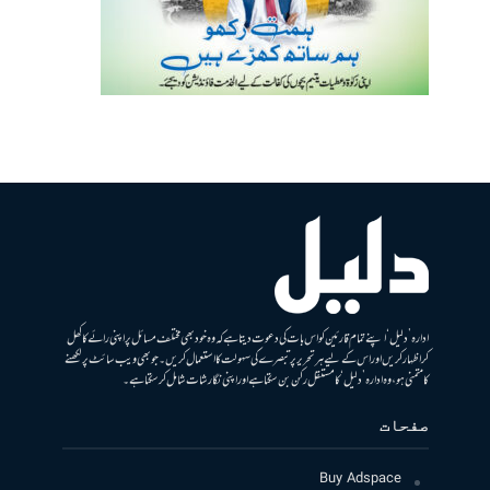
ادارہ ’دلیل‘ اپنے تمام قارئین کو اس بات کی دعوت دیتا ہے کہ وہ خود بھی مختلف مسائل پر اپنی رائے کا کھل
کر اظہار کریں اور اس کے لیے ہر تحریر پر تبصرے کی سہولت کا استعمال کریں۔ جو بھی ویب سائٹ پر لکھنے
کا متمنی ہو، وہ ادارہ ’دلیل‘ کا مستقل رکن بن سکتا ہے اور اپنی نگارشات شامل کرسکتا ہے۔
صفحات
Buy Adspace