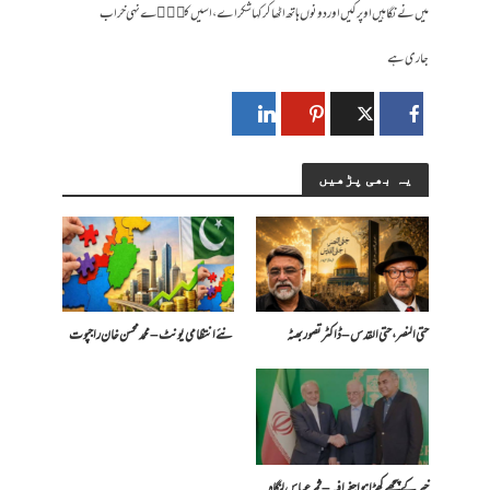
میں نے نگاہیں اوپر کیں اور دونوں ہاتھ اٹھا کر کہا شکر اے، اسیں کلِ٘ے نہی خراب
جاری ہے
یہ بھی پڑھیں
حتی النصر ، حتی القدس – ڈاکٹر تصور بھٹہ
​نئے انتظامی یونٹ – محمد محسن خان راجپوت
خبر کے پیچھے کھڑا ہوا جغرافیہ – ثمر عباس لنگاہ