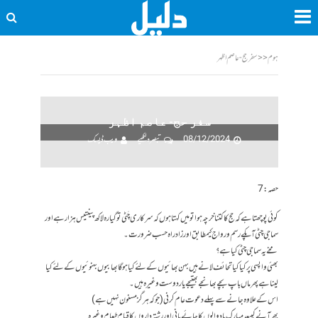
ہوم
<<
سفر حج- عاصم اظہر
سفر حج- عاصم اظہر
08/12/2024
تبصرہ لکھیے
ویب ڈیسک
حصہ:7
کوئی پوچھتا ہے کہ حج کا کتنا خرچہ ہوا تو میں کہتا ہوں کہ سرکاری چَٹی تو گیارہ لاکھ پینتیس ہزار ہے اور
سماجی چٹی آپکے رسم و رواج کیمطابق اور زاد راہ حسب ضرورت۔
مخے یہ سماجی چٹی کیا ہے؟
بھئی واپسی پر کیا کیا تحائف لانے ہیں بہن بھائیوں کے لئے کیا ہوگا بھابیوں بہنوئیوں کے لئے کیا
لینا ہے پھر ماں باپ بچے بھانجے بھتیجے یار دوست وغیرہ ہیں۔
اس کے علاوہ جانے سے پہلے دعوت عام کرنی (جو کہ ہر گز مسنون نہیں ہے)
پھر آنے کیبعد مبارک باد والوں کا چائے پانی اور رشتہ داروں کا قیام طعام وغیرہ