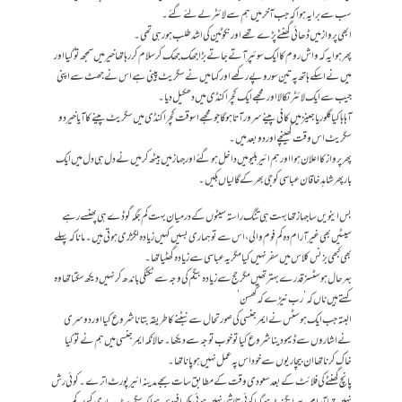
سب سے برا یہ ہوا کہ جب آخر میں ہم سے لائٹر لے لئے گئے۔
ابھی پرواز میں ڈھائی گھنٹے پڑے تھے اور نکوٹین کی اشد طلب ہورہی تھی۔
پھر ہوا یہ کہ واش روم کا ایک سوئپر آتے جاتے بڑا جھک جھک کر سلام کر رہا تھا خیر میں سمجھ تو گیا اور
میں نے اسکے ہاتھ پہ تین سو روپے رکھے اور کہا میں نے سگریٹ پینی ہے اس نے جھٹ سے اپنی
جیب سے ایک لائٹر نکالا اور مجھے ایک کچرا کنڈی میں دھکیل دیا۔
آ ہا ہا کیا گلوریا جینز میں کافی پینے سرور آتا ہوگا جو مجھے اسوقت کچرا کنڈی میں سگریٹ پینے کا آیا خیر دو
سگریٹ اس وقت کھینچے اور دو بعد میں۔
پھر پرواز کا اعلان ہوا اور ہم ائیر بلیو میں داخل ہوگئے اور جہاز میں بیٹھ کر میں نے دل ہی دل میں ایک
بار پھر شاہد خاقان عباسی کو جی بھر کے گالیاں بکیں۔
بس اینویں سا جہاز تھا بہت ہی تنگ راستہ سیٹوں کے درمیان بہت کم جگہ گوڈے ہی پھنسے رہے
سیٹیں بھی غیر آرام دہ کم فوم والی ، اس سے تو ہماری بسیں کہیں زیادہ لگژری ہوتی ہیں ۔ مانا کہ پہلے
بھی کبھی بزنس کلاس میں سفر نہیں کیا مگر یہ عباسی سے زیادہ گھٹیا تھا۔
بہرحال ہوسٹسز قدرے بہتر تھیں مگر حج سے زیادہ بیگم کی وجہ سے ٹکٹکی باندھ کر نہیں دیکھ سکتا تھا وہ
کہتے ہیں ناں کہ ‘رب نیڑے کہ گْھسن’
البتہ جب ایک ہوسٹس نے ایمرجنسی کی صورتحال سے نبٹنے کا طریقہ بتانا شروع کیا اور دوسری
نے اشاروں سے ڈیمو دینا شروع کیا تو خوب توجہ سے دیکھا۔ حالانکہ ایمرجنسی میں ہم نے تو کیا
خاک کرنا تھا ان بیچاریوں سے خود اس پہ عمل نہیں ہو پانا تھا۔
پانچ گھنٹے کی فلائٹ کے بعد سعودی وقت کے مطابق سات بجے مدینہ ائیرپورٹ اترے۔ کوئی رش