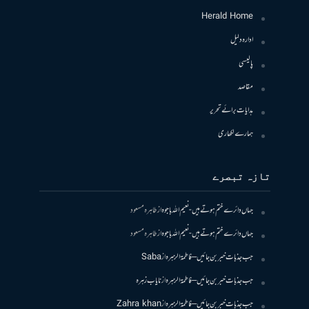
Herald Home
ادارہ دلیل
پالیسی
مقاصد
ہدایات برائے تحریر
ہمارے لکھاری
تازہ تبصرے
جہاں دائرے ختم ہوتے ہیں- نعیم اللہ باجوہ
از
طاہرہ مسعود
جہاں دائرے ختم ہوتے ہیں- نعیم اللہ باجوہ
از
طاہرہ مسعود
جب جذبات خبر بن جائیں – فاطمۃالزہرہ
از
Saba
جب جذبات خبر بن جائیں – فاطمۃالزہرہ
از
نایاب زہرہ
جب جذبات خبر بن جائیں – فاطمۃالزہرہ
از
Zahra khan