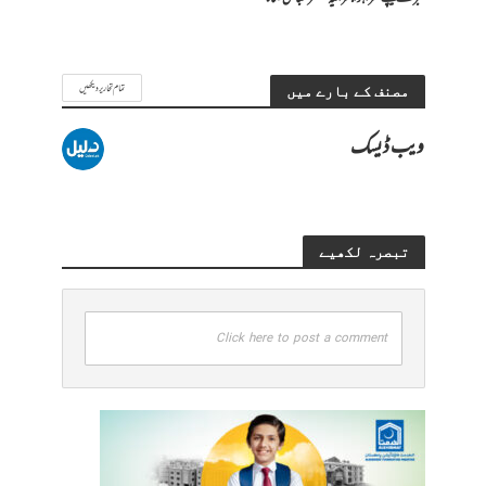
تمام تحاریر دیکھیں
مصنف کے بارے میں
ویب ڈیسک
تبصرہ لکھیے
Click here to post a comment