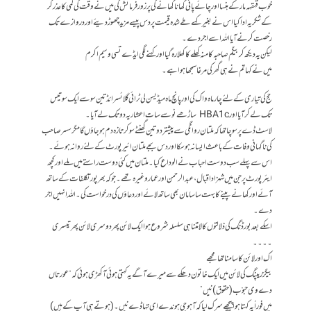
خوب قہقہہ مار کے ہنسا اور چائے پانی کھانا کھانے کی پر زور فرمائش کی میں نے وقت کی کمی کا عذر کر
کے شکریہ ادا کیا اس نے بغیر کہے طے شدہ قیمت پر دس پیسے مزید چھوڑ دیئے اور دروازے تک
رخصت کرنے آیا اللہ اسے اجر دے۔
لیکن یہ دیکھ کر بیگم صاحبہ کا منہ کھلے کا کھلا رہ گیا اور کہنے لگی ایڈے تسی وسیم اکرم
میں نے کہا تم نے ہی گھر کی مرغا سمجھا ہوا ہے۔
حج کی تیاری کے لئے چار ماہ واک کی اور پانچ ماہ میڈیسن لی ٹرائی گلائسرائڈ تین سو سے ایک سو تیس
تک لے کر آیا اور HBA1c ساڑھے نو سے سات اعشاریہ دو تک لے آیا ۔
لاسٹ ڈے پر سوچا تھا کہ ملتان روانگی سے پیشتر دو تین گھنٹے سو کر تازہ دم ہو جاؤں گا مگر سسر صاحب
کی ناگہانی وفات کے باعث ایسا نہ ہوسکا اور دس بجے ملتان ائیرپورٹ کے لئے روانہ ہوئے ۔
اس سے پہلے سب دوست احباب نے الوداع کیا ۔ ملتان میں کئی دوست راستے میں ملے اور کچھ
ایئرپورٹ پر جن میں شہزاد اقبال، عبد الرحمن اور عمار وغیرہ تھے۔ جو کہ بھرپور تکلفات کے ساتھ
آئے اور کھانے پینے کا بہت سا سامان بھی ساتھ لائے اور دعاؤں کی درخواست کی ۔ اللہ انہیں اجر
دے۔
اسکے بعد بورڈنگ کی ذلالتوں کا لامتناہی سلسلہ شروع ہوا ایک لائن پھر دوسری لائن پھر تیسری
۔۔۔۔
اک اور لائن کا سامنا تھا مجھے
بیگز ریپنگ کی لائن میں ایک خاتون دھکے سے میرے آگے یہ کہتی ہوئی آ کھڑی ہوئی کہ “عورتاں
دے وی حبوْب (حقوق) نیں”
میں فوراً یہ کہتا ہوا پیچھے سرک لیا کہ آہو جی ہوندے ای تہاڈے نیں۔ ( ہوتے ہی آپ کے ہیں)