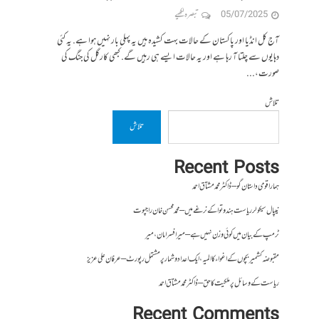
05/07/2025
تبصرہ لکھیے
آج کل انڈیا اور پاکستان کے حالات بہت کشیدہ ہیں یہ پہلی بار نہیں ہوا ہے. یہ کئی
دہایوں سے چلتا آ رہا ہے اور یہ حالات ایسے ہی رہیں گے. کبھی کارگل کی جنگ کی
صورت،...
تلاش
تلاش
Recent Posts
ہمارا قومی داستان گو – ڈاکٹر محمد مشتاق احمد
نیپال سیکولر ریاست ہندوتوا کے نرغے میں – محمد محسن خان راجپوت
ٹرمپ کے بیان میں کوئی وزن نہیں ہے – میر افسرامان،میر
مقبوضہ کشمیر بچوں کے اغواء کا المیہ، ایک اعداد و شمار پر مشتمل رپورٹ – عرفان علی عزیز
ریاست کے وسائل پر ملکیت کا حق – ڈاکٹر محمد مشتاق احمد
Recent Comments