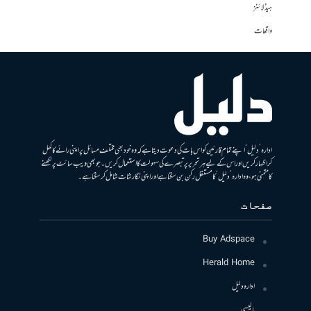
ہیڈلائنز
واقعات
ادارہ ’دلیل‘ اپنے تمام قارئین کو اس بات کی دعوت دیتا ہے کہ وہ خود بھی مختلف مسائل پر اپنی رائے کا کھل
کر اظہار کریں اور اس کے لیے ہر تحریر پر تبصرے کی سہولت کا استعمال کریں۔ جو بھی ویب سائٹ پر لکھنے
کا متمنی ہو، وہ ادارہ ’دلیل‘ کا مستقل رکن بن سکتا ہے اور اپنی نگارشات شامل کرسکتا ہے۔
صفحات
Buy Adspace
Herald Home
ادارہ دلیل
پالیسی