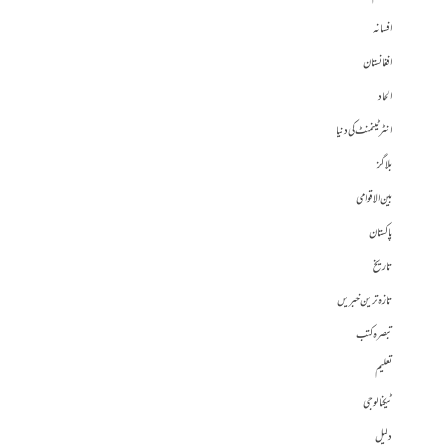
افسانہ
افغانستان
الحاد
انٹرٹینمنٹ کی دنیا
بلاگز
بین الاقوامی
پاکستان
تاریخ
تازہ ترین خبریں
تبصرہ کتب
تعلیم
ٹیکنالوجی
دلیل