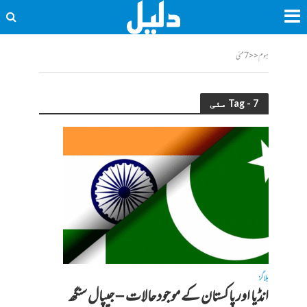
ہوم
<<
7 مئی
Tag - 7 مئی
بلاگز
انڈیا اور پاکستان کے موجود حالات – جیپال سنگھ