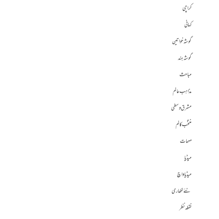
کراچی
کہانی
گوشہ خواتین
گوشہ ہند
مباحث
مذاہب عالم
مشرق وسطی
منتخب کالم
مہمات
میڈیا
میڈیا واچ
نئے لکھاری
نقطہ نظر