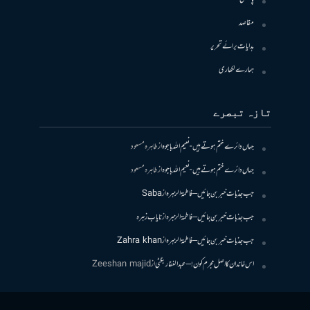
مقاصد
ہدایات برائے تحریر
ہمارے لکھاری
تازہ تبصرے
جہاں دائرے ختم ہوتے ہیں- نعیم اللہ باجوہ
از
طاہرہ مسعود
جہاں دائرے ختم ہوتے ہیں- نعیم اللہ باجوہ
از
طاہرہ مسعود
جب جذبات خبر بن جائیں – فاطمۃالزہرہ
از
Saba
جب جذبات خبر بن جائیں – فاطمۃالزہرہ
از
نایاب زہرہ
جب جذبات خبر بن جائیں – فاطمۃالزہرہ
از
Zahra khan
اس خاندان کا اصل مجرم کون! – عبدالغفار بگٹی
از
Zeeshan majid