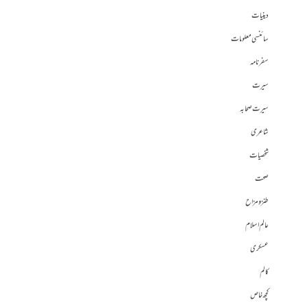
دینیات
سائنسی معلومات
سفرنامہ
سیرت
سیرت صحابہ
شاعری
شخصیات
صحت
طنز و مزاح
عالم اسلام
عسکری
کالم
کچھ خاص