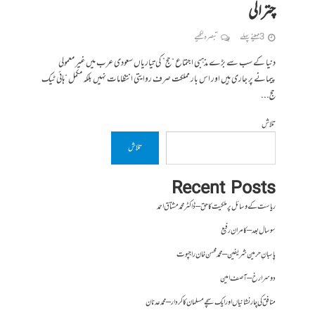
چترالی
3 مہینے پہلے
تبصرہ لکھیے
دنیا کے سب سے بڑے مذہبی اجتماع “حج” کی تیاریاں سعودی عرب میں غیر معمولی
پیمانے پر جاری ہیں اور اس بار مملکت صرف روایتی انتظامات نہیں بلکہ مکمل “ہائی ٹیک
حج...
تلاش
تلاش
Recent Posts
ریاست کے وسائل پر ملکیت کا حق – ڈاکٹر محمد مشتاق احمد
سو سال بعد – کامران رفیع
پاسبانِ حرمین شریفین – محمد محسن خان راجپوت
دوسرا رخ – آصف امین
منافق کی چار نشانیاں اور ایک سچے مسلمان کا کردار – محمد عدنان