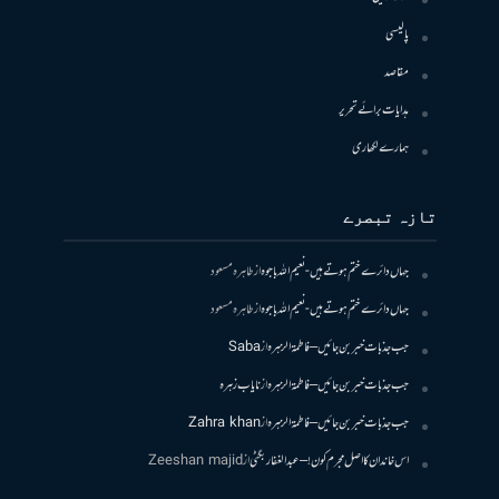
پالیسی
مقاصد
ہدایات برائے تحریر
ہمارے لکھاری
تازہ تبصرے
جہاں دائرے ختم ہوتے ہیں- نعیم اللہ باجوہ
از
طاہرہ مسعود
جہاں دائرے ختم ہوتے ہیں- نعیم اللہ باجوہ
از
طاہرہ مسعود
جب جذبات خبر بن جائیں – فاطمۃالزہرہ
از
Saba
جب جذبات خبر بن جائیں – فاطمۃالزہرہ
از
نایاب زہرہ
جب جذبات خبر بن جائیں – فاطمۃالزہرہ
از
Zahra khan
اس خاندان کا اصل مجرم کون! – عبدالغفار بگٹی
از
Zeeshan majid