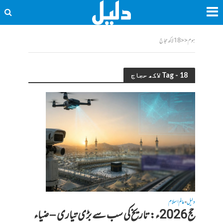
ہوم
<<
18 لاکھ حجاج
Tag - 18 لاکھ حجاج
دلیل
عالم اسلام
•
حج 2026ء: تاریخ کی سب سے بڑی تیاری – ضیاء