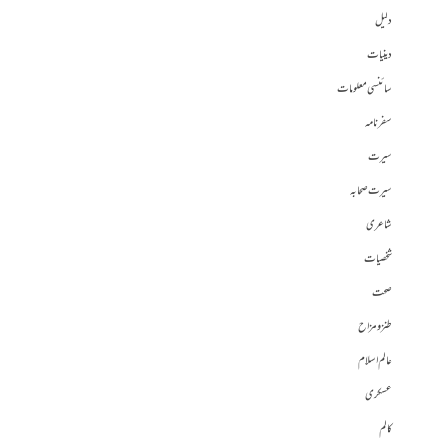
دلیل
دینیات
سائنسی معلومات
سفرنامہ
سیرت
سیرت صحابہ
شاعری
شخصیات
صحت
طنز و مزاح
عالم اسلام
عسکری
کالم