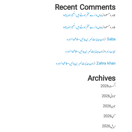
Recent Comments
طاہرہ مسعود
از
جہاں دائرے ختم ہوتے ہیں- نعیم اللہ باجوہ
طاہرہ مسعود
از
جہاں دائرے ختم ہوتے ہیں- نعیم اللہ باجوہ
Saba
از
جب جذبات خبر بن جائیں – فاطمۃالزہرہ
نایاب زہرہ
از
جب جذبات خبر بن جائیں – فاطمۃالزہرہ
Zahra khan
از
جب جذبات خبر بن جائیں – فاطمۃالزہرہ
Archives
اگست 2026
جولائی 2026
جون 2026
مئی 2026
اپریل 2026