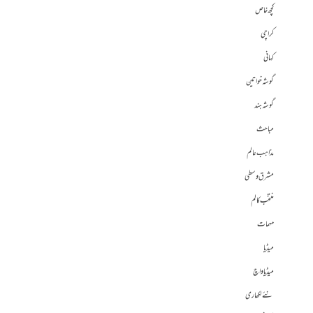
کچھ خاص
کراچی
کہانی
گوشہ خواتین
گوشہ ہند
مباحث
مذاہب عالم
مشرق وسطی
منتخب کالم
مہمات
میڈیا
میڈیا واچ
نئے لکھاری