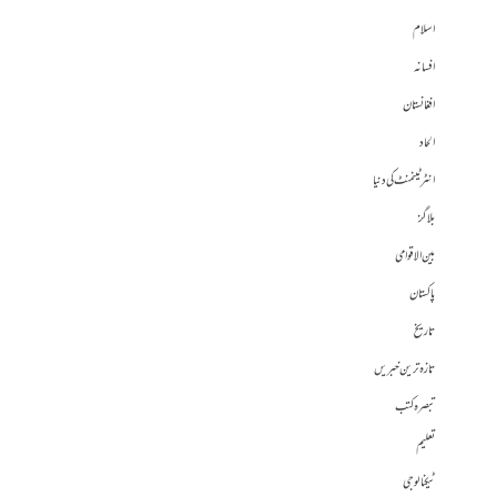
اسلام
افسانہ
افغانستان
الحاد
انٹرٹینمنٹ کی دنیا
بلاگز
بین الاقوامی
پاکستان
تاریخ
تازہ ترین خبریں
تبصرہ کتب
تعلیم
ٹیکنالوجی