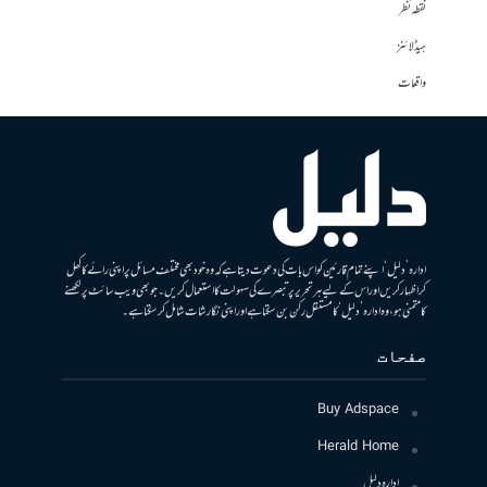
نقطہ نظر
ہیڈلائنز
واقعات
ادارہ ’دلیل‘ اپنے تمام قارئین کو اس بات کی دعوت دیتا ہے کہ وہ خود بھی مختلف مسائل پر اپنی رائے کا کھل
کر اظہار کریں اور اس کے لیے ہر تحریر پر تبصرے کی سہولت کا استعمال کریں۔ جو بھی ویب سائٹ پر لکھنے
کا متمنی ہو، وہ ادارہ ’دلیل‘ کا مستقل رکن بن سکتا ہے اور اپنی نگارشات شامل کرسکتا ہے۔
صفحات
Buy Adspace
Herald Home
ادارہ دلیل