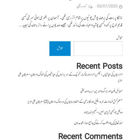
03/07/2025
تبصرہ لکھیے
نانگا پربت کی برف پوش چوٹیوں پر شام اتر رہی تھی۔ آسمان پر بکھری ہوئی سرخی کسی
قدیم لوح پر کندہ کسی پوشیدہ عبارت کی مانند تھی، جیسے صدیوں پرانے راز برف کی سپید...
تلاش
تلاش
Recent Posts
احراریوں کی عیاشیاں : مجلس احرار اور خاکسار تحریک کے سربراہوں کی عیاشیوں کی المناک داستان – عرفان علی
عزیز
موبائل فون اور بزرگ والدین- بریرہ صدیقی
مسلم کش فسادات نہرو، پٹیل اور گاندھی کے متضاد رویوں کی درد ناک داستان (2)- عرفان علی عزیز
وہ کل جو کبھی آیا ہی نہیں – نعیم اللہ باجوہ
اللہ تعالیٰ کی پناہ طلب کرنے کی جامع دعا – محمد عدنان
Recent Comments