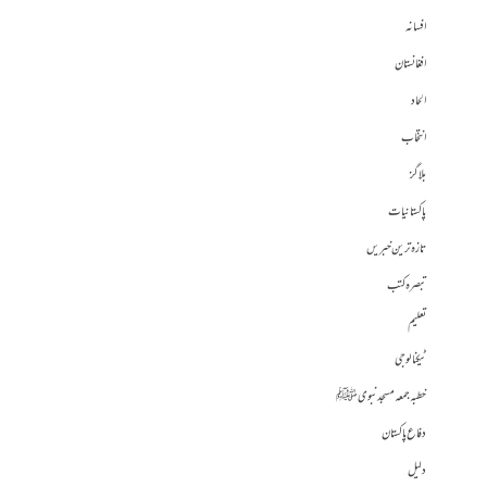
افسانہ
افغانستان
الحاد
انتخاب
بلاگز
پاکستانیات
تازہ ترین خبریں
تبصرہ کتب
تعلیم
ٹیکنالوجی
خطبہ جمعہ مسجد نبوی ﷺ
دفاع پاکستان
دلیل