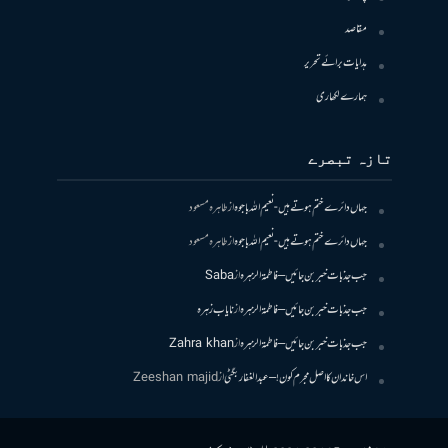
مقاصد
ہدایات برائے تحریر
ہمارے لکھاری
تازہ تبصرے
جہاں دائرے ختم ہوتے ہیں- نعیم اللہ باجوہ
از
طاہرہ مسعود
جہاں دائرے ختم ہوتے ہیں- نعیم اللہ باجوہ
از
طاہرہ مسعود
جب جذبات خبر بن جائیں – فاطمۃالزہرہ
از
Saba
جب جذبات خبر بن جائیں – فاطمۃالزہرہ
از
نایاب زہرہ
جب جذبات خبر بن جائیں – فاطمۃالزہرہ
از
Zahra khan
اس خاندان کا اصل مجرم کون! – عبدالغفار بگٹی
از
Zeeshan majid