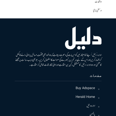
واقعات
وسطی ایشیا
ادارہ ’دلیل‘ اپنے تمام قارئین کو اس بات کی دعوت دیتا ہے کہ وہ خود بھی مختلف مسائل پر اپنی رائے کا کھل
کر اظہار کریں اور اس کے لیے ہر تحریر پر تبصرے کی سہولت کا استعمال کریں۔ جو بھی ویب سائٹ پر لکھنے
کا متمنی ہو، وہ ادارہ ’دلیل‘ کا مستقل رکن بن سکتا ہے اور اپنی نگارشات شامل کرسکتا ہے۔
صفحات
Buy Adspace
Herald Home
ادارہ دلیل
پالیسی