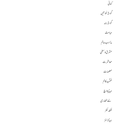
کہانی
گوشہ خواتین
گوشہ ہند
مباحث
مذاہب عالم
مشرق وسطی
معاشرت
معلومات
منتخب کالم
میڈیا واچ
نئے لکھاری
نقطہ نظر
ہیڈلائنز