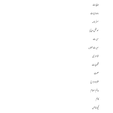
دینیات
روحانیات
سفرنامہ
سوشل میڈیا
سیرت
سیرت صحابہ
شاعری
شخصیات
صحت
طنز و مزاح
عالم اسلام
کالم
کچھ خاص