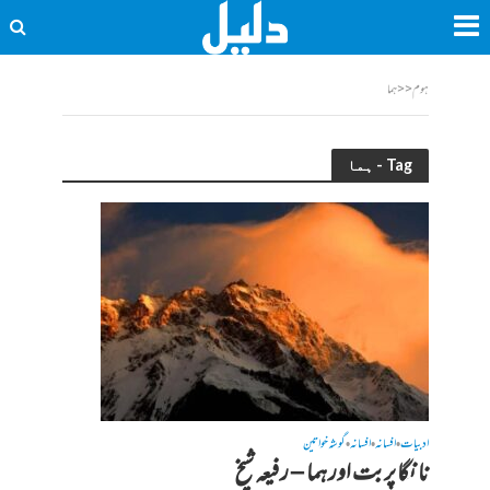
ہوم
<<
ہما
Tag - ہما
ادبیات
افسانہ
افسانہ
گوشہ خواتین
•
•
•
نانگا پربت اور ہما – رفیعہ شیخ