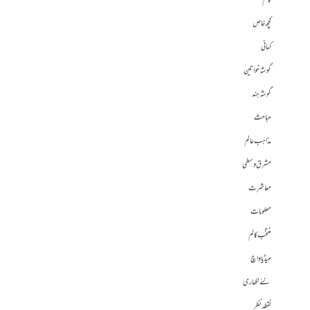
کالم
کچھ خاص
کہانی
گوشہ خواتین
گوشہ ہند
مباحث
مذاہب عالم
مشرق وسطی
معاشرت
معلومات
منتخب کالم
میڈیا واچ
نئے لکھاری
نقطہ نظر