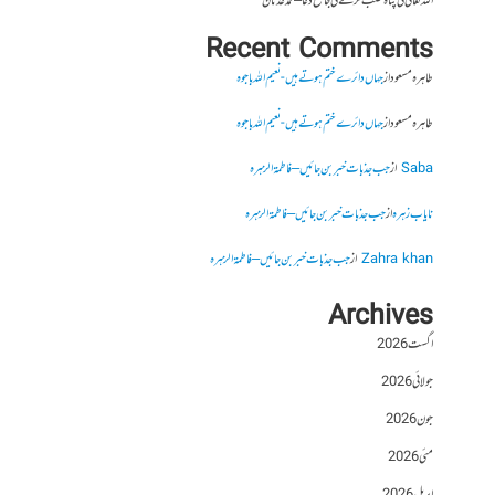
اللہ تعالیٰ کی پناہ طلب کرنے کی جامع دعا – محمد عدنان
Recent Comments
طاہرہ مسعود
از
جہاں دائرے ختم ہوتے ہیں- نعیم اللہ باجوہ
طاہرہ مسعود
از
جہاں دائرے ختم ہوتے ہیں- نعیم اللہ باجوہ
Saba
از
جب جذبات خبر بن جائیں – فاطمۃالزہرہ
نایاب زہرہ
از
جب جذبات خبر بن جائیں – فاطمۃالزہرہ
Zahra khan
از
جب جذبات خبر بن جائیں – فاطمۃالزہرہ
Archives
اگست 2026
جولائی 2026
جون 2026
مئی 2026