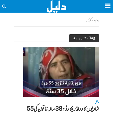
ہوم
<<
گنیز بک
Tag - گنیز بک
دلیل
شادیوں کا ورلڈ ریکارڈ: 38 سالہ خاتون کی 55