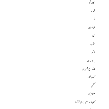
اسپورٹس
افسانہ
افسانہ
افغانستان
الحاد
انتخاب
بلاگز
پاکستانیات
تازہ ترین خبریں
تبصرہ کتب
تعلیم
ٹیکنالوجی
خطبہ جمعہ مسجد نبوی ﷺ