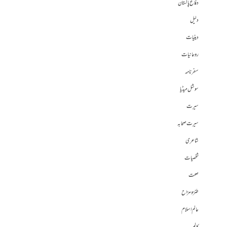
دفاع پاکستان
دلیل
دینیات
روحانیات
سفرنامہ
سوشل میڈیا
سیرت
سیرت صحابہ
شاعری
شخصیات
صحت
طنز و مزاح
عالم اسلام