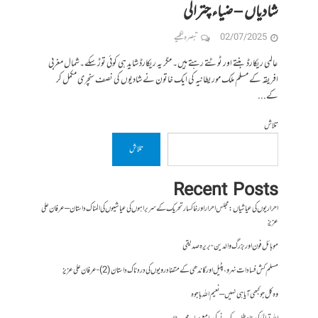
شادیاں – ضیاء چترالی
02/07/2025
تبصرہ لکھیے
عالمی ریکارڈ بنتے اور ٹوٹتے رہتے ہیں۔ مگر یہ ریکارڈ شاید ہی کوئی توڑ سکے۔شمال مغربی
افریقہ کے مسلم ملک موریطانیہ کی ایک خاتون نے شادیوں کی نصف سنچری مکمل کر
کے...
تلاش
تلاش
Recent Posts
احراریوں کی عیاشیاں : مجلس احرار اور خاکسار تحریک کے سربراہوں کی عیاشیوں کی المناک داستان – عرفان علی
عزیز
موبائل فون اور بزرگ والدین- بریرہ صدیقی
مسلم کش فسادات نہرو، پٹیل اور گاندھی کے متضاد رویوں کی درد ناک داستان (2)- عرفان علی عزیز
وہ کل جو کبھی آیا ہی نہیں – نعیم اللہ باجوہ