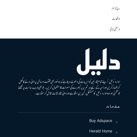
ہیڈلائنز
واقعات
وسطی ایشیا
ادارہ ’دلیل‘ اپنے تمام قارئین کو اس بات کی دعوت دیتا ہے کہ وہ خود بھی مختلف مسائل پر اپنی رائے کا کھل
کر اظہار کریں اور اس کے لیے ہر تحریر پر تبصرے کی سہولت کا استعمال کریں۔ جو بھی ویب سائٹ پر لکھنے
کا متمنی ہو، وہ ادارہ ’دلیل‘ کا مستقل رکن بن سکتا ہے اور اپنی نگارشات شامل کرسکتا ہے۔
صفحات
Buy Adspace
Herald Home