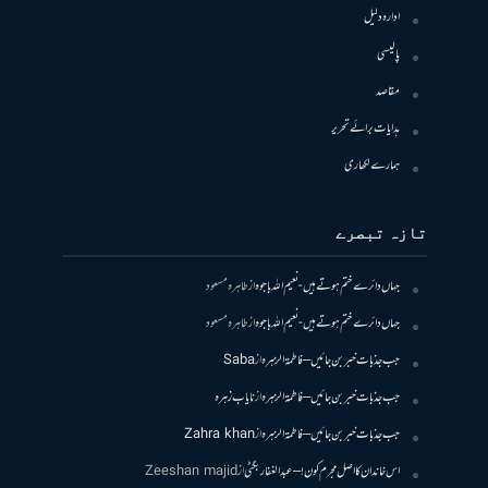
ادارہ دلیل
پالیسی
مقاصد
ہدایات برائے تحریر
ہمارے لکھاری
تازہ تبصرے
جہاں دائرے ختم ہوتے ہیں- نعیم اللہ باجوہ
از
طاہرہ مسعود
جہاں دائرے ختم ہوتے ہیں- نعیم اللہ باجوہ
از
طاہرہ مسعود
جب جذبات خبر بن جائیں – فاطمۃالزہرہ
از
Saba
جب جذبات خبر بن جائیں – فاطمۃالزہرہ
از
نایاب زہرہ
جب جذبات خبر بن جائیں – فاطمۃالزہرہ
از
Zahra khan
اس خاندان کا اصل مجرم کون! – عبدالغفار بگٹی
از
Zeeshan majid