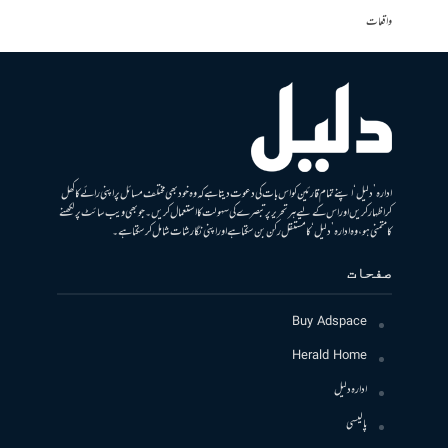
واقعات
ادارہ ’دلیل‘ اپنے تمام قارئین کو اس بات کی دعوت دیتا ہے کہ وہ خود بھی مختلف مسائل پر اپنی رائے کا کھل
کر اظہار کریں اور اس کے لیے ہر تحریر پر تبصرے کی سہولت کا استعمال کریں۔ جو بھی ویب سائٹ پر لکھنے
کا متمنی ہو، وہ ادارہ ’دلیل‘ کا مستقل رکن بن سکتا ہے اور اپنی نگارشات شامل کرسکتا ہے۔
صفحات
Buy Adspace
Herald Home
ادارہ دلیل
پالیسی