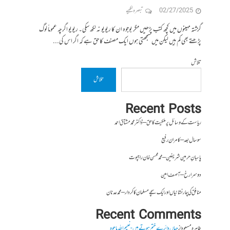
02/27/2025
تبصرہ لکھیے
گزشتہ مہینوں میں کچھ کتب پڑھیں مگر بوجوہ ان کا ریویو نہ لکھ سکی۔ ریویو اگرچہ عموماً لوگ
پڑھتے بھی کم ہیں لیکن میں سمجھتی ہوں ایک مصنف کا حق ہے کہ اگر اس کی...
تلاش
تلاش
Recent Posts
ریاست کے وسائل پر ملکیت کا حق – ڈاکٹر محمد مشتاق احمد
سو سال بعد – کامران رفیع
پاسبانِ حرمین شریفین – محمد محسن خان راجپوت
دوسرا رخ – آصف امین
منافق کی چار نشانیاں اور ایک سچے مسلمان کا کردار – محمد عدنان
Recent Comments
طاہرہ مسعود
از
جہاں دائرے ختم ہوتے ہیں- نعیم اللہ باجوہ