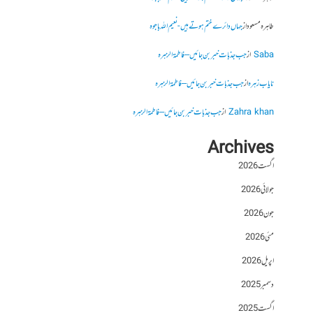
طاہرہ مسعود
از
جہاں دائرے ختم ہوتے ہیں- نعیم اللہ باجوہ
Saba
از
جب جذبات خبر بن جائیں – فاطمۃالزہرہ
نایاب زہرہ
از
جب جذبات خبر بن جائیں – فاطمۃالزہرہ
Zahra khan
از
جب جذبات خبر بن جائیں – فاطمۃالزہرہ
Archives
اگست 2026
جولائی 2026
جون 2026
مئی 2026
اپریل 2026
دسمبر 2025
اگست 2025