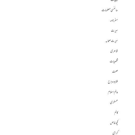
دینیات
سائنسی معلومات
سفرنامہ
سیرت
سیرت صحابہ
شاعری
شخصیات
صحت
طنز و مزاح
عالم اسلام
عسکری
کالم
کچھ خاص
کراچی