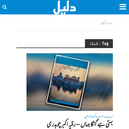
ہوم
<<
گنگا
Tag - گنگا
ادبیات
سفرنامہ
گوشہ خواتین
•
•
بہتی ہے گنگا جہاں – رقیہ اکبر چوہدری