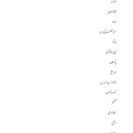
افسانہ
افغانستان
الحاد
انٹرٹینمنٹ کی دنیا
بلاگز
بین الاقوامی
پاکستان
تاریخ
تازہ ترین خبریں
تبصرہ کتب
تعلیم
ٹیکنالوجی
دلیل