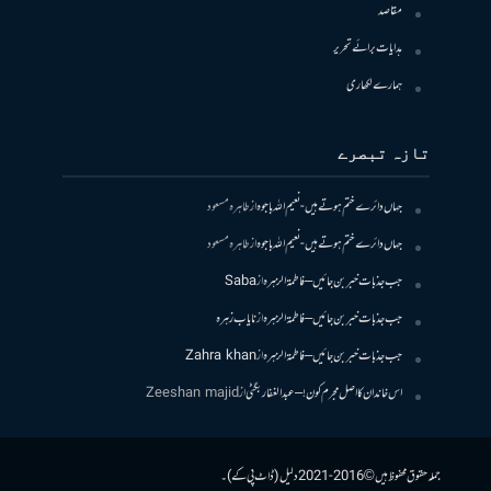
مقاصد
ہدایات برائے تحریر
ہمارے لکھاری
تازہ تبصرے
جہاں دائرے ختم ہوتے ہیں- نعیم اللہ باجوہ
از
طاہرہ مسعود
جہاں دائرے ختم ہوتے ہیں- نعیم اللہ باجوہ
از
طاہرہ مسعود
جب جذبات خبر بن جائیں – فاطمۃالزہرہ
از
Saba
جب جذبات خبر بن جائیں – فاطمۃالزہرہ
از
نایاب زہرہ
جب جذبات خبر بن جائیں – فاطمۃالزہرہ
از
Zahra khan
اس خاندان کا اصل مجرم کون! – عبدالغفار بگٹی
از
Zeeshan majid
جملہ حقوق محفوظ ہیں © 2016-2021 دلیل (ڈاٹ پی کے)۔