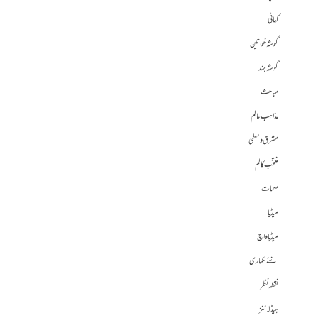
کہانی
گوشہ خواتین
گوشہ ہند
مباحث
مذاہب عالم
مشرق وسطی
منتخب کالم
مہمات
میڈیا
میڈیا واچ
نئے لکھاری
نقطہ نظر
ہیڈلائنز