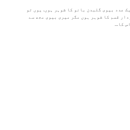
ک عدد بیوی گلبدن بانو کا شوہر ہوں. یوں تو
ار قسم کا شوہر ہوں مگر میری بیوی مجھ سے
 کا...