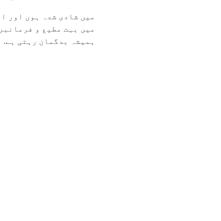
میں شادی شدہ ہوں اور ای
میں بہت مطیع و فرمانبرد
ہمیشہ بدگمان رہتی ہے. اس