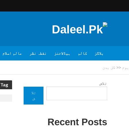
بلاگز
کالم
ہیڈلائنز
نقطہ نظر
عالم اسلام
ہوم
<<
گل بدن
تلاش
Tag - گل بدن
تلا
ش
Recent Posts