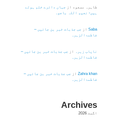
طاہرہ مسعود
از
جہاں دائرے ختم ہوتے
ہیں- نعیم اللہ باجوہ
Saba
از
جب جذبات خبر بن جائیں –
فاطمۃالزہرہ
نایاب زہرہ
از
جب جذبات خبر بن جائیں –
فاطمۃالزہرہ
Zahra khan
از
جب جذبات خبر بن جائیں –
فاطمۃالزہرہ
Archives
اگست 2026