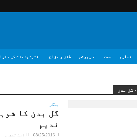
تعلیم
صحت
اسپورٹس
طنز و مزاح
انٹرٹینمنٹ کی دنیا
بلاگز
گل بدن کا شوہ
ندیم
08/25/2016
ایک تبصرہ