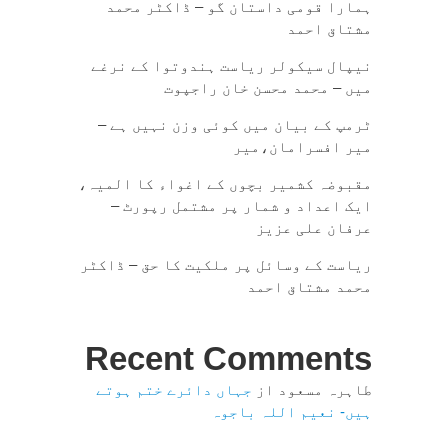
ہمارا قومی داستان گو – ڈاکٹر محمد
مشتاق احمد
نیپال سیکولر ریاست ہندوتوا کے نرغے
میں – محمد محسن خان راجپوت
ٹرمپ کے بیان میں کوئی وزن نہیں ہے –
میر افسرامان،میر
مقبوضہ کشمیر بچوں کے اغواء کا المیہ،
ایک اعداد و شمار پر مشتمل رپورٹ –
عرفان علی عزیز
ریاست کے وسائل پر ملکیت کا حق – ڈاکٹر
محمد مشتاق احمد
Recent Comments
طاہرہ مسعود
از
جہاں دائرے ختم ہوتے
ہیں- نعیم اللہ باجوہ