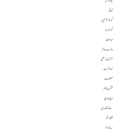
کچھ خاص
کہانی
گوشہ خواتین
گوشہ ہند
مباحث
مذاہب عالم
مشرق وسطی
معاشرت
معلومات
منتخب کالم
میڈیا واچ
نئے لکھاری
نقطہ نظر
ہیڈلائنز