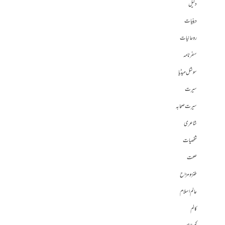
دلیل
دینیات
روحانیات
سفرنامہ
سوشل میڈیا
سیرت
سیرت صحابہ
شاعری
شخصیات
صحت
طنز و مزاح
عالم اسلام
کالم