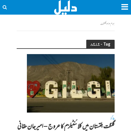
ہوم
<<
گلگٹ
Tag - گلگٹ
بلاگز
گلگت بلتستان میں کلائنٹیلزم کا عروج – امیرجان حقانی