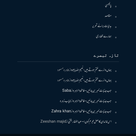
پالیسی
مقاصد
ہدایات برائے تحریر
ہمارے لکھاری
تازہ تبصرے
جہاں دائرے ختم ہوتے ہیں- نعیم اللہ باجوہ
از
طاہرہ مسعود
جہاں دائرے ختم ہوتے ہیں- نعیم اللہ باجوہ
از
طاہرہ مسعود
جب جذبات خبر بن جائیں – فاطمۃالزہرہ
از
Saba
جب جذبات خبر بن جائیں – فاطمۃالزہرہ
از
نایاب زہرہ
جب جذبات خبر بن جائیں – فاطمۃالزہرہ
از
Zahra khan
اس خاندان کا اصل مجرم کون! – عبدالغفار بگٹی
از
Zeeshan majid