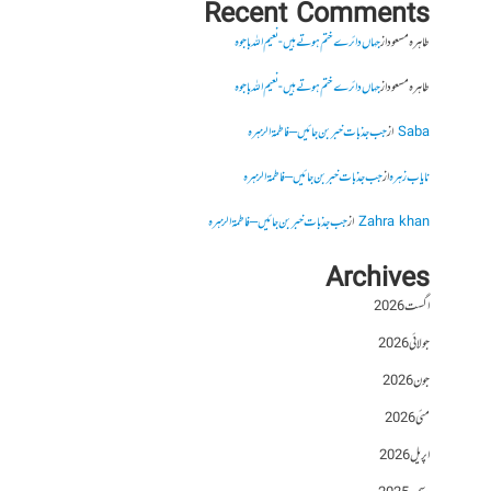
Recent Comments
طاہرہ مسعود
از
جہاں دائرے ختم ہوتے ہیں- نعیم اللہ باجوہ
طاہرہ مسعود
از
جہاں دائرے ختم ہوتے ہیں- نعیم اللہ باجوہ
Saba
از
جب جذبات خبر بن جائیں – فاطمۃالزہرہ
نایاب زہرہ
از
جب جذبات خبر بن جائیں – فاطمۃالزہرہ
Zahra khan
از
جب جذبات خبر بن جائیں – فاطمۃالزہرہ
Archives
اگست 2026
جولائی 2026
جون 2026
مئی 2026
اپریل 2026