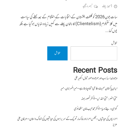
1 مہینہ پہلے
تبصرہ لکھیے
سات جون 2026 کو گلگت بلتستان کے انتخابات کے اختتام کے بعد خطے کی سیاست
میں کلائنٹیلزم (Clientelism) کا رجحان پہلے سے کہیں زیادہ نمایاں ہو گیا ہے بلکہ
یوں کہا...
تلاش
تلاش
Recent Posts
وجودِ خدا، مذہب اور موجودہ صورتحال- کبیر علی
ایران پاکستان سمیت دفاعی اتحاد چاہتا ہے – میر افسر امان،میر
حتی النصر ، حتی القدس – ڈاکٹر تصور بھٹہ
گواہی دیتے دریا – ڈاکٹر محمد طیب خان سنگھانوی
احراریوں کی عیاشیاں : مجلس احرار اور خاکسار تحریک کے سربراہوں کی عیاشیوں کی المناک داستان – عرفان علی
عزیز