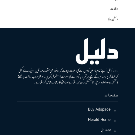
واقعات
وسطی ایشیا
ادارہ ’دلیل‘ اپنے تمام قارئین کو اس بات کی دعوت دیتا ہے کہ وہ خود بھی مختلف مسائل پر اپنی رائے کا کھل
کر اظہار کریں اور اس کے لیے ہر تحریر پر تبصرے کی سہولت کا استعمال کریں۔ جو بھی ویب سائٹ پر لکھنے
کا متمنی ہو، وہ ادارہ ’دلیل‘ کا مستقل رکن بن سکتا ہے اور اپنی نگارشات شامل کرسکتا ہے۔
صفحات
Buy Adspace
Herald Home
ادارہ دلیل