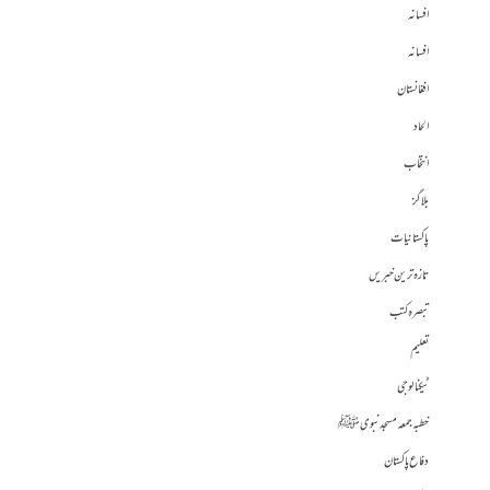
افسانہ
افسانہ
افغانستان
الحاد
انتخاب
بلاگز
پاکستانیات
تازہ ترین خبریں
تبصرہ کتب
تعلیم
ٹیکنالوجی
خطبہ جمعہ مسجد نبوی ﷺ
دفاع پاکستان