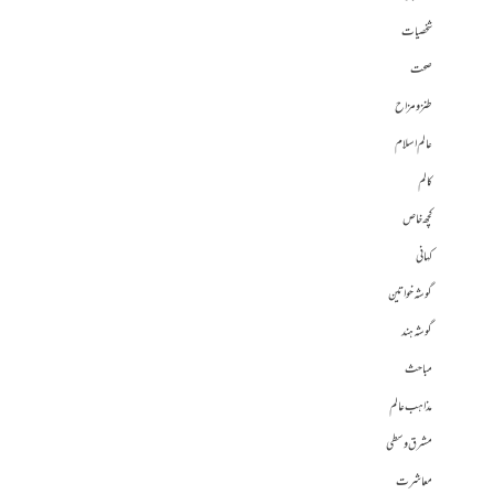
شخصیات
صحت
طنز و مزاح
عالم اسلام
کالم
کچھ خاص
کہانی
گوشہ خواتین
گوشہ ہند
مباحث
مذاہب عالم
مشرق وسطی
معاشرت