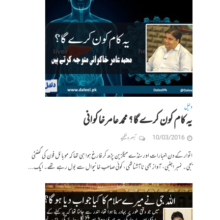
دلیل
یہ کام کون کرے گا؟ محمد عامر خاکوانی
10/03/2016
تبصرہ لکھیے
اتوار کے دن اخبارات اور سنڈے میگزین پڑھ کر فارغ ہوا ہی تھا کہ موبائل فون کی گھنٹی
بجی۔ نمبر اجنبی، آواز بھی ناآشناتھی، کوئی صاحب خانیوال سے بول رہے تھے۔ ایک...