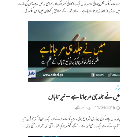
بریسٹ کینسر یعنی چھاتی کا سرطان ایک انتہائی خطرناک اور موذی مرض ہے جس کی شدّت
میں روز بروز اضافہ ہوتا جا رہا ہے۔اعدادوشمار کے مطابق پاکستان میں اِس کینسر کی...
بلاگز
میں نے جلد ہی مر جانا ہے – نیر تاباں
11/04/2016
تبصرہ لکھیے
چند سال پہلے کوئی بیماری شروع ہوئی، مزید ٹیسٹ ہوئے اور ایک دن ڈاکٹر کا فون آیا
”آپ کے لیے ایک بری خبر ہے۔“ مجھے کینسر ہوگیا تھا۔ اتنی سی عمر اور اتنی بڑی...