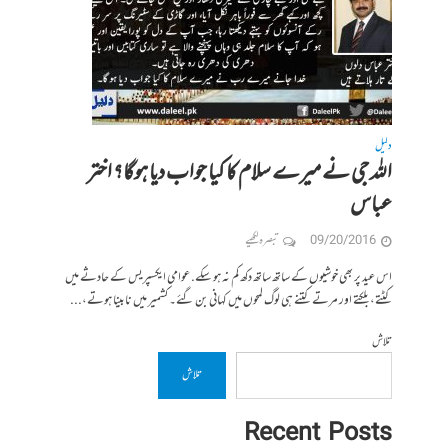
دلیل
اللہ جی نے میرے سلام کا کیا جواب دیا ہوگا؟ اختر
عباس
09/20/2016
تبصرہ لکھیے
اس عید پر بھی خوشیوں کے ساتھ ساتھ دکھ کم نہ ہو سکے. عوامی ایکسپریس کے حادثے میں
کٹتے، بلکتے اور مرتے کتنے ہی لوگ لمحوں میں کہانی بن گئے۔ کشمیر میں نابینا ہوتے،...
تلاش
تلاش
Recent Posts