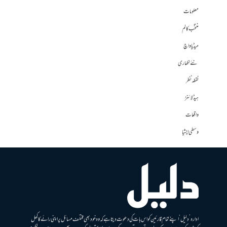
معلومات
منتخب کالم
میڈیا واچ
نئے لکھاری
نقطہ نظر
ہیڈلائنز
واقعات
وسطی ایشیا
ادارہ ’دلیل‘ اپنے تمام قارئین کو اس بات کی دعوت دیتا ہے کہ وہ خود بھی مختلف مسائل پر اپنی رائے کا کھل