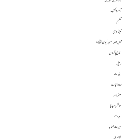
تازہ ترین خبریں
تبصرہ کتب
تعلیم
ٹیکنالوجی
خطبہ جمعہ مسجد نبوی ﷺ
دفاع پاکستان
دلیل
دینیات
روحانیات
سفرنامہ
سوشل میڈیا
سیرت
سیرت صحابہ
شاعری