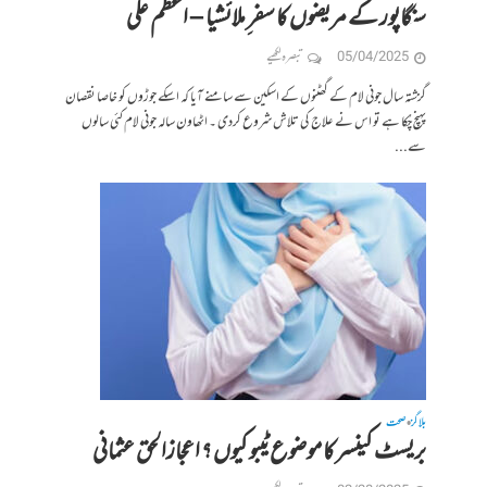
سنگاپور کے مریضوں کا سفر ِملائشیا – اعظم علی
05/04/2025
تبصرہ لکھیے
گزشتہ سال جونی لام کے گھٹنوں کے اسکین سے سامنے آیا کہ اسکے جوڑوں کو خاصا نقصان
پہنچ چُکا ہے تو اس نے علاج کی تلاش شروع کردی ۔ اٹھاون سالہ جونی لام کئی سالوں
سے...
بلاگز
صحت
•
بریسٹ کینسر کا موضوع ٹیبو کیوں ؟ اعجازالحق عثمانی