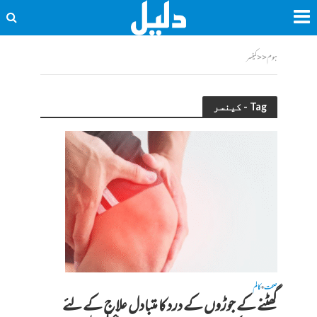
ہوم
<<
کینسر
Tag - کینسر
صحت
کالم
•
گھٹنے کے جوڑوں کے درد کا متبادل علاج کے لئے