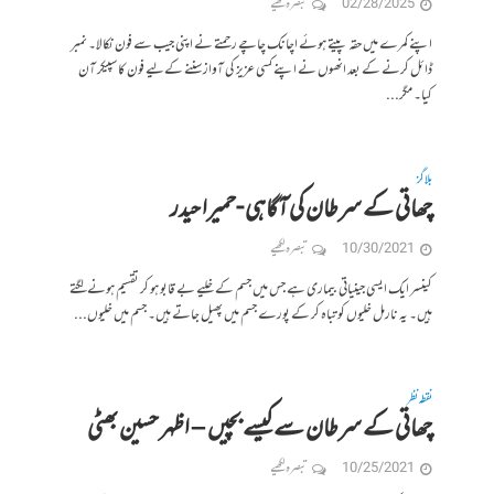
02/28/2025
تبصرہ لکھیے
اپنے کمرے میں حقہ پیتے ہوئے اچانک چاچے رحمتے نے اپنی جیب سے فون نکالا۔ نمبر
ڈائل کرنے کے بعد انھوں نے اپنے کسی عزیز کی آواز سننے کےلیے فون کا سپیکر آن
کیا۔ مگر...
بلاگز
چھاتی کے سرطان کی آگاہی -حمیرا حیدر
10/30/2021
تبصرہ لکھیے
کینسر ایک ایسی جینیاتی بیماری ہے جس میں جسم کے خلیے بے قابو ہو کر تقسیم ہونے لگتے
ہیں۔ یہ نارمل خلیوں کو تباہ کر کے پورے جسم میں پھیل جاتے ہیں۔ جسم میں خلیوں...
نقطہ نظر
چھاتی کے سرطان سے کیسے بچیں – اظہر حسین بھٹی
10/25/2021
تبصرہ لکھیے