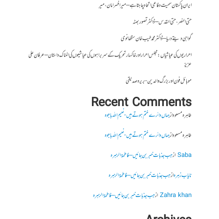
ایران پاکستان سمیت دفاعی اتحاد چاہتا ہے – میر افسر امان،میر
حتی النصر ، حتی القدس – ڈاکٹر تصور بھٹہ
گواہی دیتے دریا – ڈاکٹر محمد طیب خان سنگھانوی
احراریوں کی عیاشیاں : مجلس احرار اور خاکسار تحریک کے سربراہوں کی عیاشیوں کی المناک داستان – عرفان علی
عزیز
موبائل فون اور بزرگ والدین- بریرہ صدیقی
Recent Comments
طاہرہ مسعود
از
جہاں دائرے ختم ہوتے ہیں- نعیم اللہ باجوہ
طاہرہ مسعود
از
جہاں دائرے ختم ہوتے ہیں- نعیم اللہ باجوہ
Saba
از
جب جذبات خبر بن جائیں – فاطمۃالزہرہ
نایاب زہرہ
از
جب جذبات خبر بن جائیں – فاطمۃالزہرہ
Zahra khan
از
جب جذبات خبر بن جائیں – فاطمۃالزہرہ