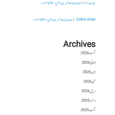
نایاب زہرہ
از
جب جذبات خبر بن جائیں – فاطمۃالزہرہ
Zahra khan
از
جب جذبات خبر بن جائیں – فاطمۃالزہرہ
Archives
اگست 2026
جولائی 2026
جون 2026
مئی 2026
اپریل 2026
دسمبر 2025
اگست 2025