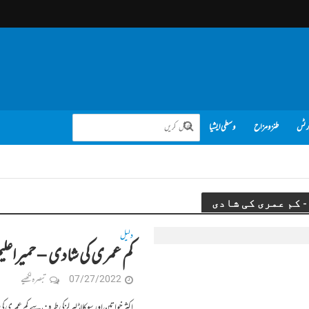
رٹس
طنز و مزاح
وسطی ایشیا
دلیل
کم عمری کی شادی – حمیراعلی
07/27/2022
تبصرہ لکھیے
اکثر خواتین اور سو کالڈ لبرلز کی طرف سے کم عمر