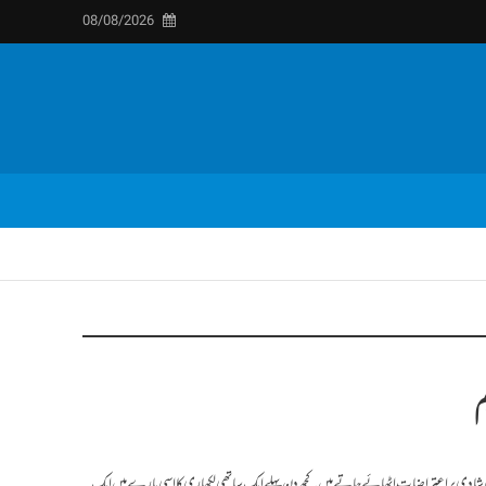
08/08/2026
م
ی کی شادی پر اعتراضات اٹھائے جاتے ہیں ۔کچھ دن پہلے ایک ساتھی لکھاری کا اسی بارےمیں ایک