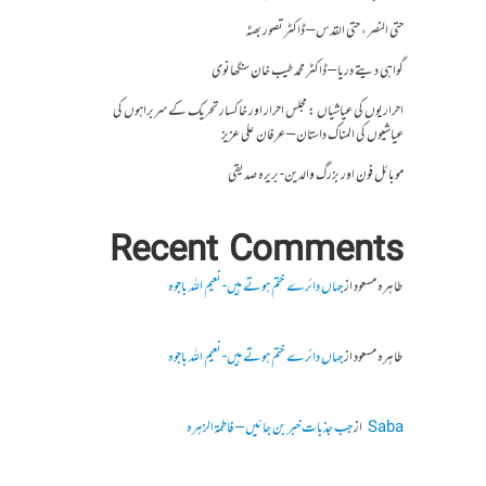
حتی النصر ، حتی القدس – ڈاکٹر تصور بھٹہ
گواہی دیتے دریا – ڈاکٹر محمد طیب خان سنگھانوی
احراریوں کی عیاشیاں : مجلس احرار اور خاکسار تحریک کے سربراہوں کی
عیاشیوں کی المناک داستان – عرفان علی عزیز
موبائل فون اور بزرگ والدین- بریرہ صدیقی
Recent Comments
طاہرہ مسعود
از
جہاں دائرے ختم ہوتے ہیں- نعیم اللہ باجوہ
طاہرہ مسعود
از
جہاں دائرے ختم ہوتے ہیں- نعیم اللہ باجوہ
Saba
از
جب جذبات خبر بن جائیں – فاطمۃالزہرہ