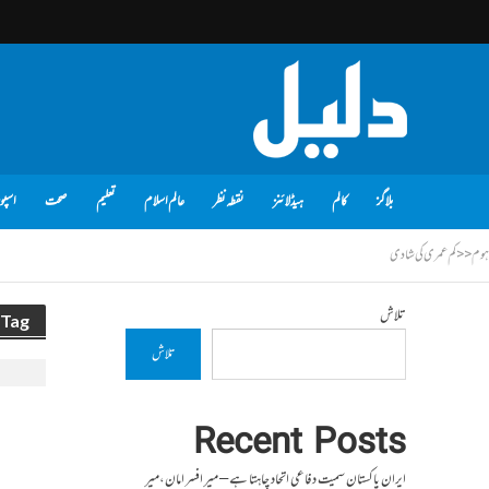
بلاگز
کالم
ہیڈلائنز
نقطہ نظر
عالم اسلام
تعلیم
صحت
اسپو
ہوم
<<
کم عمری کی شادی
تلاش
Tag - کم عمری کی شادی
تلاش
Recent Posts
ایران پاکستان سمیت دفاعی اتحاد چاہتا ہے – میر افسر امان،میر