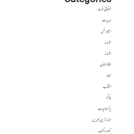
Categories
اختلافی نوٹ
ادبیات
اسپورٹس
افسانہ
افسانہ
افغانستان
الحاد
انتخاب
بلاگز
پاکستانیات
تازہ ترین خبریں
تبصرہ کتب