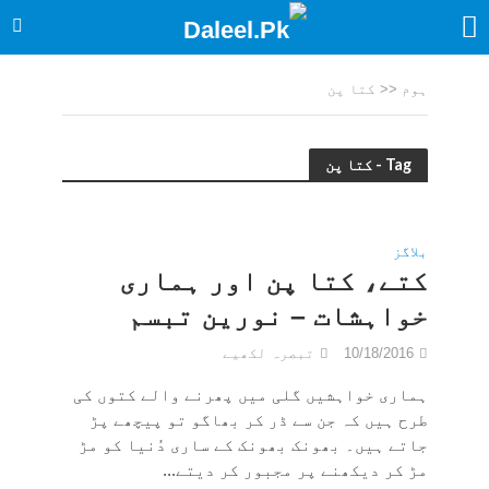
ہوم
<<
کتا پن
Tag - کتا پن
بلاگز
کتے، کتا پن اور ہماری
خواہشات – نورین تبسم
10/18/2016
تبصرہ لکھیے
ہماری خواہشیں گلی میں پھرنے والے کتوں کی
طرح ہیں کہ جن سے ڈر کر بھاگو تو پیچھے پڑ
جاتے ہیں۔ بھونک بھونک کے ساری دُنیا کو مڑ
مڑ کر دیکھنے پر مجبور کر دیتے...