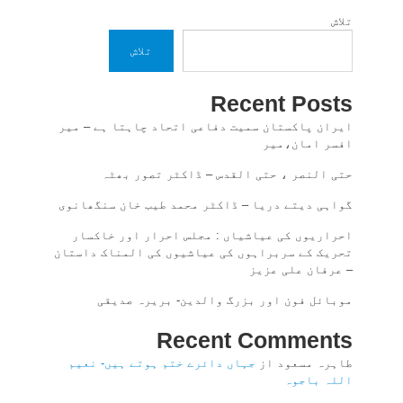
تلاش
تلاش
Recent Posts
ایران پاکستان سمیت دفاعی اتحاد چاہتا ہے – میر
افسر امان،میر
حتی النصر ، حتی القدس – ڈاکٹر تصور بھٹہ
گواہی دیتے دریا – ڈاکٹر محمد طیب خان سنگھانوی
احراریوں کی عیاشیاں : مجلس احرار اور خاکسار
تحریک کے سربراہوں کی عیاشیوں کی المناک داستان
– عرفان علی عزیز
موبائل فون اور بزرگ والدین- بریرہ صدیقی
Recent Comments
طاہرہ مسعود
از
جہاں دائرے ختم ہوتے ہیں- نعیم
اللہ باجوہ