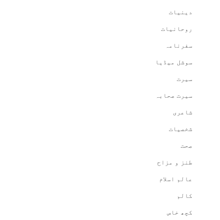
دینیات
روحانیات
سفرنامہ
سوشل میڈیا
سیرت
سیرت صحابہ
شاعری
شخصیات
صحت
طنز و مزاح
عالم اسلام
کالم
کچھ خاص