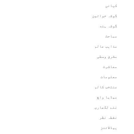
کہانی
گوشہ خواتین
گوشہ ہند
مباحث
مذاہب عالم
مشرق وسطی
معاشرت
معلومات
منتخب کالم
میڈیا واچ
نئے لکھاری
نقطہ نظر
ہیڈلائنز