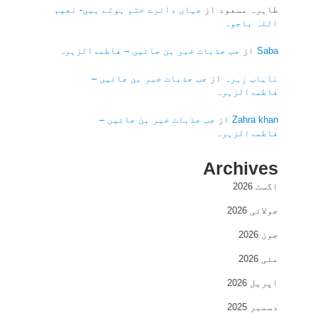
طاہرہ مسعود
از
جہاں دائرے ختم ہوتے ہیں- نعیم
اللہ باجوہ
Saba
از
جب جذبات خبر بن جائیں – فاطمۃالزہرہ
نایاب زہرہ
از
جب جذبات خبر بن جائیں –
فاطمۃالزہرہ
Zahra khan
از
جب جذبات خبر بن جائیں –
فاطمۃالزہرہ
Archives
اگست 2026
جولائی 2026
جون 2026
مئی 2026
اپریل 2026
دسمبر 2025