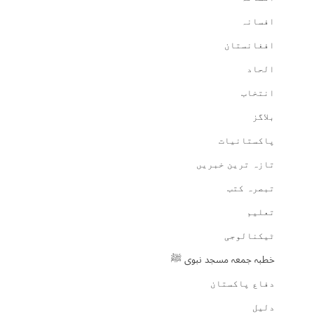
افسانہ
افغانستان
الحاد
انتخاب
بلاگز
پاکستانیات
تازہ ترین خبریں
تبصرہ کتب
تعلیم
ٹیکنالوجی
خطبہ جمعہ مسجد نبوی ﷺ
دفاع پاکستان
دلیل