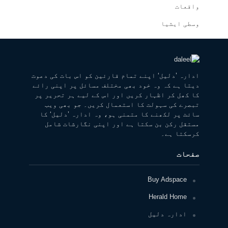
واقعات
وسطی ایشیا
ادارہ ’دلیل‘ اپنے تمام قارئین کو اس بات کی دعوت
دیتا ہے کہ وہ خود بھی مختلف مسائل پر اپنی رائے
کا کھل کر اظہار کریں اور اس کے لیے ہر تحریر پر
تبصرے کی سہولت کا استعمال کریں۔ جو بھی ویب
سائٹ پر لکھنے کا متمنی ہو، وہ ادارہ ’دلیل‘ کا
مستقل رکن بن سکتا ہے اور اپنی نگارشات شامل
کرسکتا ہے۔
صفحات
Buy Adspace
Herald Home
ادارہ دلیل