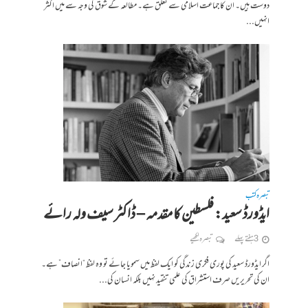
دوست ہیں۔ ان کا جماعت اسلامی سے تعلق ہے۔ مطالعہ کے شوق کی وجہ سے میں اکثر
انہیں...
تبصرہ کتب
ایڈورڈ سعید: فلسطین کا مقدمہ – ڈاکٹر سیف ولہ رائے
3 ہفتے پہلے
تبصرہ لکھیے
اگر ایڈورڈ سعید کی پوری فکری زندگی کو ایک لفظ میں سمویا جائے تو وہ لفظ “انصاف” ہے۔
ان کی تحریریں صرف استشراق کی علمی تنقید نہیں بلکہ انسان کی...