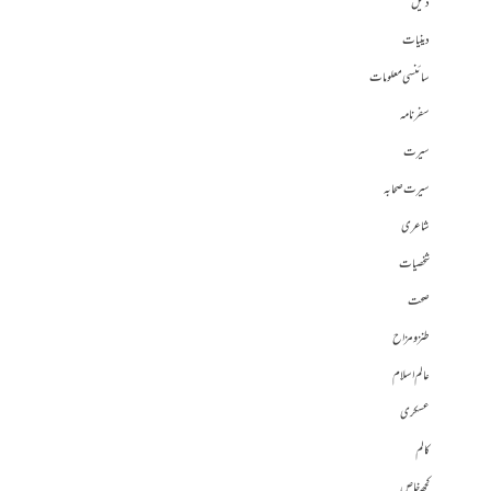
دلیل
دینیات
سائنسی معلومات
سفرنامہ
سیرت
سیرت صحابہ
شاعری
شخصیات
صحت
طنز و مزاح
عالم اسلام
عسکری
کالم
کچھ خاص