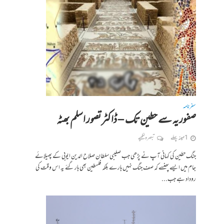
سفرنامہ
صفوریہ سے حطین تک – ڈاکٹر تصور اسلم بھٹہ
1 مہینہ پہلے
تبصرہ لکھیے
جنگ حطین کی کہانی آپ نے پڑھی جب صلیبی سلطان صلاح الدین ایوبی کے پھیلائے
جام میں ایسے پھنسے کہ صف جنگ نہیں ہارے بلکہ فلسطین بھی ہار گئے یہ اس وقت کی
روداد ہے جب...