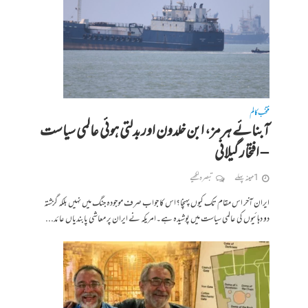
منتخب کالم
آبنائے ہرمز، ابن خلدون اور بدلتی ہوئی عالمی سیاست
– افتخار گیلانی
1 مہینہ پہلے
تبصرہ لکھیے
ایران آخر اس مقام تک کیوں پہنچا؟اس کا جواب صرف موجودہ جنگ میں نہیں بلکہ گزشتہ
دو دہائیوں کی عالمی سیاست میں پوشیدہ ہے۔امریکہ نے ایران پر معاشی پابندیاں عائد...