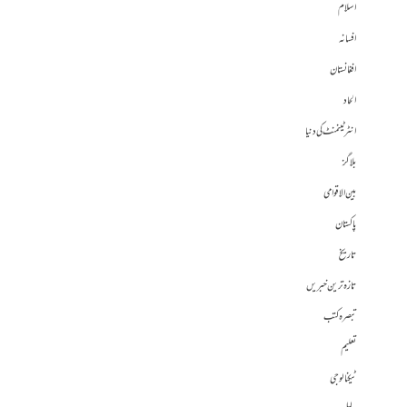
اسلام
افسانہ
افغانستان
الحاد
انٹرٹینمنٹ کی دنیا
بلاگز
بین الاقوامی
پاکستان
تاریخ
تازہ ترین خبریں
تبصرہ کتب
تعلیم
ٹیکنالوجی