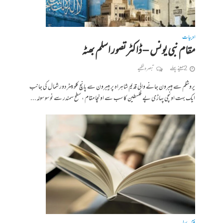
ادبیات
مقام نبی یونس – ڈاکٹر تصور اسلم بھٹہ
2 مہینے پہلے
تبصرہ لکھیے
یروشلم سے ہیبرون جانے والی قدیم شاہراہ پر ہیبرون سے پانچ کلو میٹر دور شمال کی جانب
ایک بہت اونچی پہاڑی پے فلسطین کا سب سے اونچا مقام ، سطح سمندر سے نو سو سولہ...