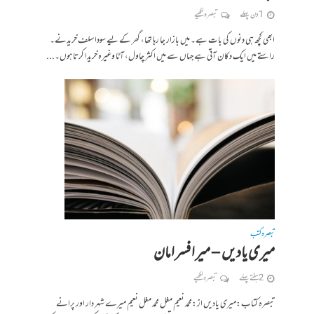
1 دن پہلے
تبصرہ لکھیے
ابھی کچھ ہی دنوں کی بات ہے۔ میں بازار جا رہا تھا، گھر کے لیے سودا سلف خریدنے۔
راستے میں ایک دکان آتی ہے جہاں سے میں اکثر چاول، آٹا وغیرہ خریدا کرتا ہوں۔...
تبصرہ کتب
میری یادیں – میر افسر امان
2 ہفتے پہلے
تبصرہ لکھیے
تبصرہ کتاب:میری یادیں از:محمد نعیم مغل محمد مغل نعیم میرے شہر دار اور پرانے