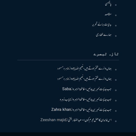
پالیسی
مقاصد
ہدایات برائے تحریر
ہمارے لکھاری
تازہ تبصرے
جہاں دائرے ختم ہوتے ہیں- نعیم اللہ باجوہ
از
طاہرہ مسعود
جہاں دائرے ختم ہوتے ہیں- نعیم اللہ باجوہ
از
طاہرہ مسعود
جب جذبات خبر بن جائیں – فاطمۃالزہرہ
از
Saba
جب جذبات خبر بن جائیں – فاطمۃالزہرہ
از
نایاب زہرہ
جب جذبات خبر بن جائیں – فاطمۃالزہرہ
از
Zahra khan
اس خاندان کا اصل مجرم کون! – عبدالغفار بگٹی
از
Zeeshan majid