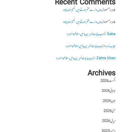
Recent Comments
طاہرہ مسعود
از
جہاں دائرے ختم ہوتے ہیں- نعیم اللہ باجوہ
طاہرہ مسعود
از
جہاں دائرے ختم ہوتے ہیں- نعیم اللہ باجوہ
Saba
از
جب جذبات خبر بن جائیں – فاطمۃالزہرہ
نایاب زہرہ
از
جب جذبات خبر بن جائیں – فاطمۃالزہرہ
Zahra khan
از
جب جذبات خبر بن جائیں – فاطمۃالزہرہ
Archives
اگست 2026
جولائی 2026
جون 2026
مئی 2026
اپریل 2026
دسمبر 2025