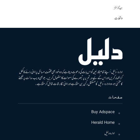
ہیڈلائنز
واقعات
ادارہ ’دلیل‘ اپنے تمام قارئین کو اس بات کی دعوت دیتا ہے کہ وہ خود بھی مختلف مسائل پر اپنی رائے کا کھل
کر اظہار کریں اور اس کے لیے ہر تحریر پر تبصرے کی سہولت کا استعمال کریں۔ جو بھی ویب سائٹ پر لکھنے
کا متمنی ہو، وہ ادارہ ’دلیل‘ کا مستقل رکن بن سکتا ہے اور اپنی نگارشات شامل کرسکتا ہے۔
صفحات
Buy Adspace
Herald Home
ادارہ دلیل