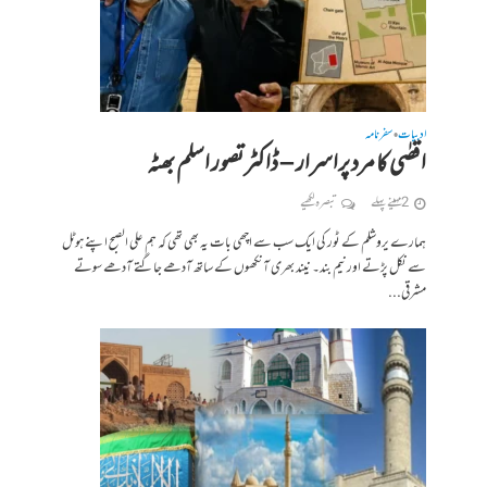
ادبیات
سفرنامہ
•
اقصٰی کا مرد پراسرار – ڈاکٹر تصور اسلم بھٹہ
2 مہینے پہلے
تبصرہ لکھیے
ہمارے یروشلم کے ٹور کی ایک سب سے اچھی بات یہ بھی تھی کہ ہم علی الصبح اپنے ہوٹل
سے نکل پڑتے اور نیم بند۔ نیند بھری آنکھوں کے ساتھ آدھے جاگتے آدھے سوتے
مشرقی...