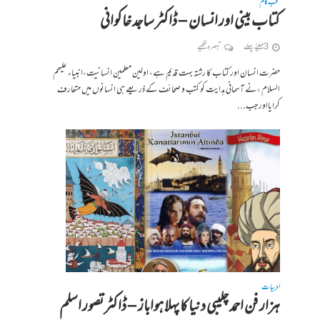
منتخب کالم
کتاب بینی اور انسان – ڈاکٹر ساجد خاکوانی
3 مہینے پہلے
تبصرہ لکھیے
حضرت انسان اور کتاب کا رشتہ بہت قدیم ہے، اولین معلمین انسانیت،انبیاء علیھم
السلام ،نے آسمانی ہدایت کو کتب و صحائف کے ذریعے ہی انسانوں میں متعارف
کرایااور جب...
ادبیات
ہزار فن احمد چلیبی دنیا کا پہلا ہواباز – ڈاکٹر تصور اسلم