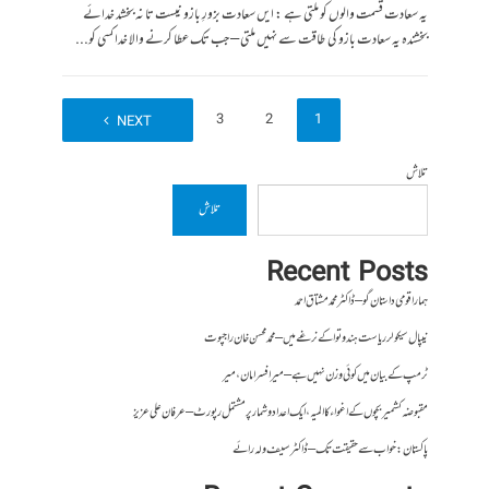
یہ سعادت قسمت والوں کو ملتی ہے : ایں سعادت بزورِ بازو نیست تا نہ بخشد خدائے
بخشندہ یہ سعادت بازو کی طاقت سے نہیں ملتی – جب تک عطا کرنے والا خدا کسی کو...
4
3
2
1
NEXT
تلاش
تلاش
Recent Posts
ہمارا قومی داستان گو – ڈاکٹر محمد مشتاق احمد
نیپال سیکولر ریاست ہندوتوا کے نرغے میں – محمد محسن خان راجپوت
ٹرمپ کے بیان میں کوئی وزن نہیں ہے – میر افسرامان،میر
مقبوضہ کشمیر بچوں کے اغواء کا المیہ، ایک اعداد و شمار پر مشتمل رپورٹ – عرفان علی عزیز
پاکستان : خواب سے حقیقت تک – ڈاکٹر سیف ولہ رائے