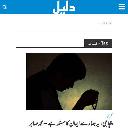
ہوم
<<
کتاب
Tag - کتاب
کراچی
چچا جی، یہ ہمارے ایمان کا مسئلہ ہے – محمد صابر