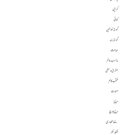
کراچی
کہانی
گوشہ خواتین
گوشہ ہند
مباحث
مذاہب عالم
مشرق وسطی
منتخب کالم
مہمات
میڈیا
میڈیا واچ
نئے لکھاری
نقطہ نظر