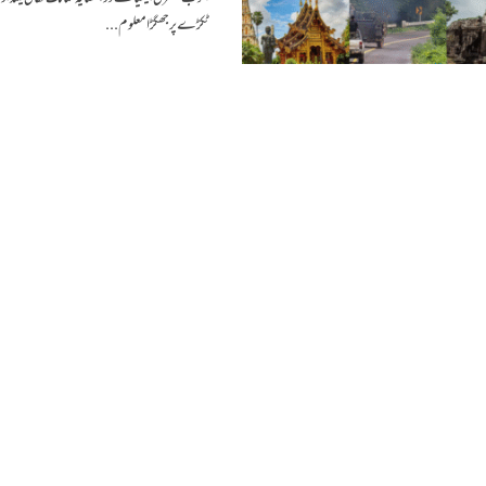
ٹکڑے پر جھگڑا معلوم...