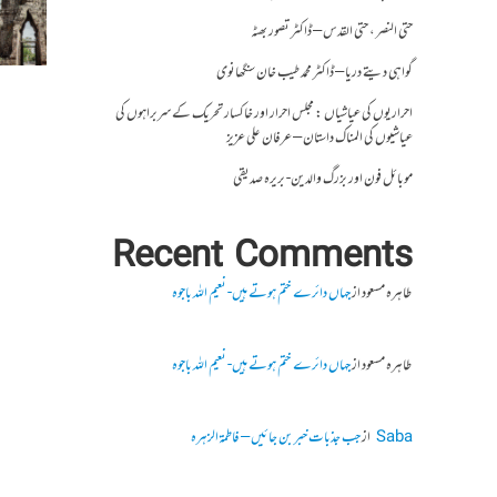
حتی النصر ، حتی القدس – ڈاکٹر تصور بھٹہ
گواہی دیتے دریا – ڈاکٹر محمد طیب خان سنگھانوی
احراریوں کی عیاشیاں : مجلس احرار اور خاکسار تحریک کے سربراہوں کی
عیاشیوں کی المناک داستان – عرفان علی عزیز
موبائل فون اور بزرگ والدین- بریرہ صدیقی
Recent Comments
طاہرہ مسعود
از
جہاں دائرے ختم ہوتے ہیں- نعیم اللہ باجوہ
طاہرہ مسعود
از
جہاں دائرے ختم ہوتے ہیں- نعیم اللہ باجوہ
Saba
از
جب جذبات خبر بن جائیں – فاطمۃالزہرہ