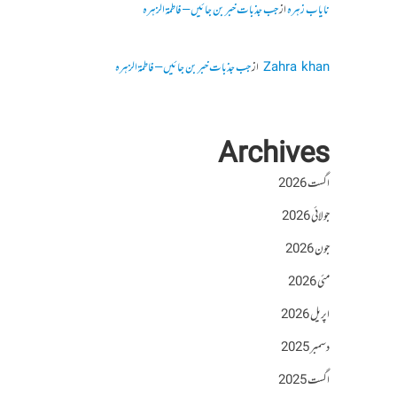
نایاب زہرہ
از
جب جذبات خبر بن جائیں – فاطمۃالزہرہ
Zahra khan
از
جب جذبات خبر بن جائیں – فاطمۃالزہرہ
Archives
اگست 2026
جولائی 2026
جون 2026
مئی 2026
اپریل 2026
دسمبر 2025
اگست 2025