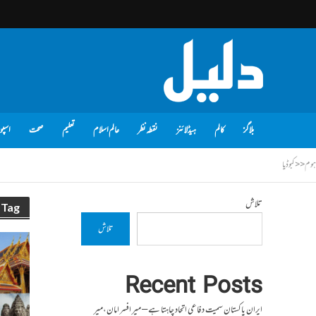
بلاگز
کالم
ہیڈلائنز
نقطہ نظر
عالم اسلام
تعلیم
صحت
اسپو
ہوم
<<
کبوڈیا
تلاش
Tag - کبوڈیا
تلاش
Recent Posts
ایران پاکستان سمیت دفاعی اتحاد چاہتا ہے – میر افسر امان،میر