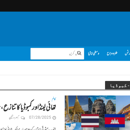
رٹس
طنز و مزاح
وسطی ایشیا
کالم
تھائی لینڈ اور کمبوڈیا کا تنا
07/28/2025
تبصرہ لکھیے
جنوب مشرقی ایشیا کے دو ہمسایہ ممالک تھائی لینڈ او