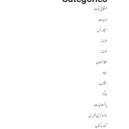
Categories
اختلافی نوٹ
ادبیات
اسپورٹس
افسانہ
افسانہ
افغانستان
الحاد
انتخاب
بلاگز
پاکستانیات
تازہ ترین خبریں
تبصرہ کتب