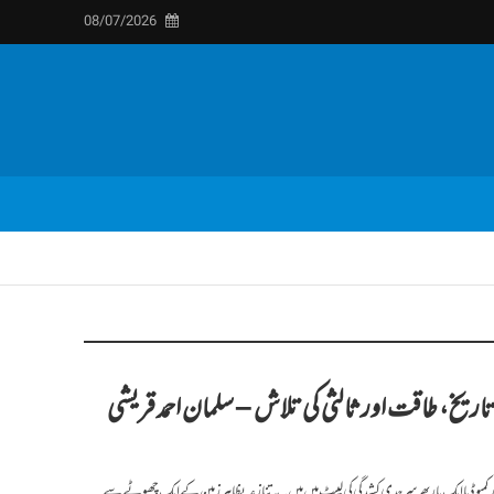
08/07/2026
زع، تاریخ، طاقت اور ثالثی کی تلاش – سلمان احمد قریشی
ر کمبوڈیا ایک بار پھر سرحدی کشیدگی کی لپیٹ میں ہیں۔ یہ تنازعہ بظاہر زمین کے ایک چھوٹے سے