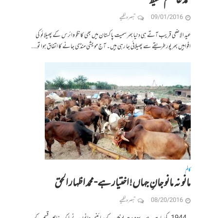
محمد عاصم حفیظ
09/01/2016
تبصرہ لکھیے
عید الاضحی قریب آتے ہی دنیا بھر سمیت پاکستان میں بھی کانگو وائرس کے پھیلائو کی
افواہیں بھرپور طریقے سے پھیلائی جا رہی ہیں۔ آج مویشی منڈی جانے کا اتفاق ہوا تو...
کالم
مانو نہ مانو جانِ جہاں! اختیار ہے-محمد اظہار الحق
08/20/2016
تبصرہ لکھیے