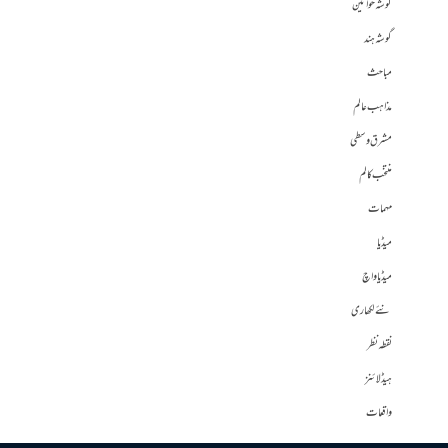
گوشہ خواتین
گوشہ ہند
مباحث
مذاہب عالم
مشرق وسطی
منتخب کالم
مہمات
میڈیا
میڈیا واچ
نئے لکھاری
نقطہ نظر
ہیڈلائنز
واقعات