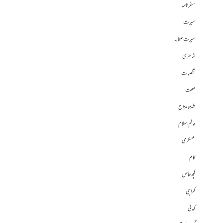
سفرنامہ
سیرت
سیرت صحابہ
شاعری
شخصیات
صحت
طنز و مزاح
عالم اسلام
عسکری
کالم
کچھ خاص
کراچی
کہانی