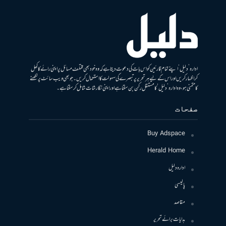
ادارہ ’دلیل‘ اپنے تمام قارئین کو اس بات کی دعوت دیتا ہے کہ وہ خود بھی مختلف مسائل پر اپنی رائے کا کھل
کر اظہار کریں اور اس کے لیے ہر تحریر پر تبصرے کی سہولت کا استعمال کریں۔ جو بھی ویب سائٹ پر لکھنے
کا متمنی ہو، وہ ادارہ ’دلیل‘ کا مستقل رکن بن سکتا ہے اور اپنی نگارشات شامل کرسکتا ہے۔
صفحات
Buy Adspace
Herald Home
ادارہ دلیل
پالیسی
مقاصد
ہدایات برائے تحریر