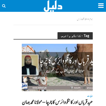
ہوم
<<
کانگو وائرس
Tag - کانگو وائرس
دینیات
عیدقرباں اور کانگو وائرس کا چرچا – مولانامحمد جہان