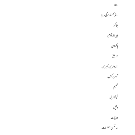
الحاد
انٹرٹینمنٹ کی دنیا
بلاگز
بین الاقوامی
پاکستان
تاریخ
تازہ ترین خبریں
تبصرہ کتب
تعلیم
ٹیکنالوجی
دلیل
دینیات
سائنسی معلومات