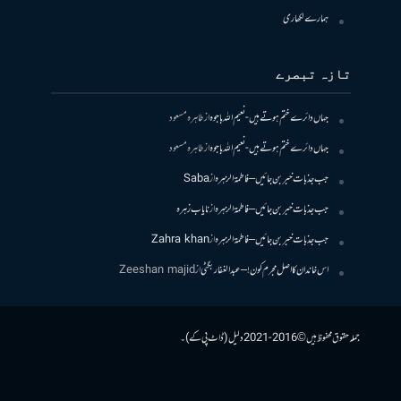
ہمارے لکھاری
تازہ تبصرے
جہاں دائرے ختم ہوتے ہیں- نعیم اللہ باجوہ
از
طاہرہ مسعود
جہاں دائرے ختم ہوتے ہیں- نعیم اللہ باجوہ
از
طاہرہ مسعود
جب جذبات خبر بن جائیں – فاطمۃالزہرہ
از
Saba
جب جذبات خبر بن جائیں – فاطمۃالزہرہ
از
نایاب زہرہ
جب جذبات خبر بن جائیں – فاطمۃالزہرہ
از
Zahra khan
اس خاندان کا اصل مجرم کون! – عبدالغفار بگٹی
از
Zeeshan majid
جملہ حقوق محفوظ ہیں © 2016-2021 دلیل (ڈاٹ پی کے)۔