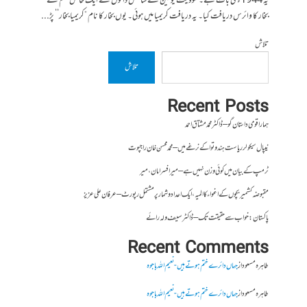
یہ 1944ء کی بات ہے۔ سوویت یونین کے سائنس دانوں نے ایک خاص قسم کے
بخار کا وائرس دریافت کیا۔ یہ دریافت کریمیا میں ہوئی۔ یوں بخار کا نام ”کریمیا بخار‘‘ پڑ...
تلاش
تلاش
Recent Posts
ہمارا قومی داستان گو – ڈاکٹر محمد مشتاق احمد
نیپال سیکولر ریاست ہندوتوا کے نرغے میں – محمد محسن خان راجپوت
ٹرمپ کے بیان میں کوئی وزن نہیں ہے – میر افسرامان،میر
مقبوضہ کشمیر بچوں کے اغواء کا المیہ، ایک اعداد و شمار پر مشتمل رپورٹ – عرفان علی عزیز
پاکستان : خواب سے حقیقت تک – ڈاکٹر سیف ولہ رائے
Recent Comments
طاہرہ مسعود
از
جہاں دائرے ختم ہوتے ہیں- نعیم اللہ باجوہ
طاہرہ مسعود
از
جہاں دائرے ختم ہوتے ہیں- نعیم اللہ باجوہ