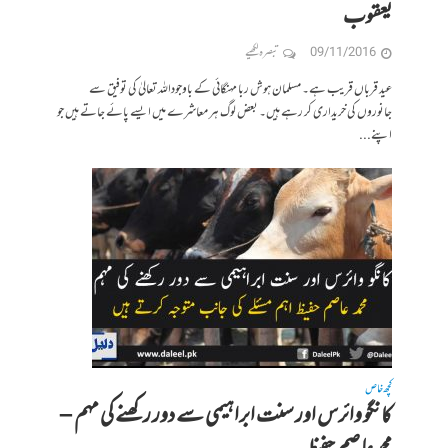
یعقوب
09/11/2016
تبصرہ لکھیے
عید قرباں قریب ہے۔ مسلمان ہوش ربا مہنگائی کے باوجوداللہ تعالیٰ کی توفیق سے
جانوروں کی خریداری کر رہے ہیں۔ بعض لوگ ہر معاشرے میں ایسے پائے جاتے ہیں جو
اپنے...
کچھ خاص
کانگو وائرس اور سنت ابراہیمی سے دور رکھنے کی مہم –