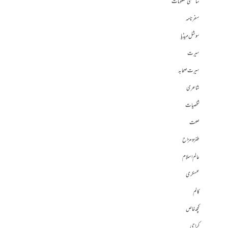
سائنسی معلومات
سفرنامہ
سوشل میڈیا
سیرت
سیرت صحابہ
شاعری
شخصیات
صحت
طنز و مزاح
عالم اسلام
عسکری
کالم
کچھ خاص
کراچی