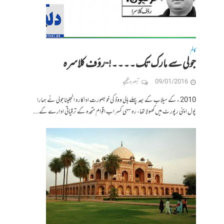
کالم
جولی سے مارک تک۔۔۔۔!-رؤف کلاسرہ
09/01/2016
تبصرہ لکھیے
2010 ء کے سیلاب کے بعد پہلے ہالی ووڈ کی خوبصورت اداکارہ انجلینا جولی نے ہمارا
پول اپنی رپور ٹ میں کھولا تھا، رہ سہی کسر اب اقوام متحدہ کے ترقیاتی ادارے کے...