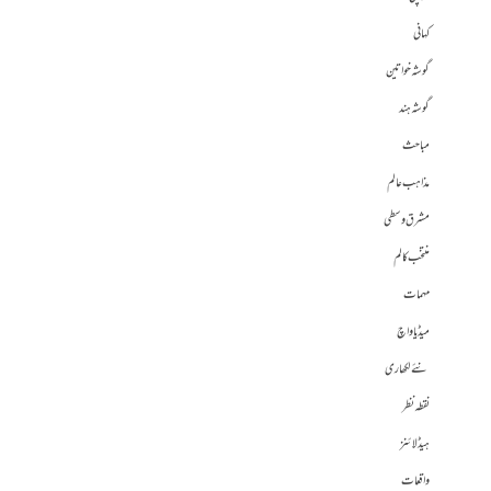
کہانی
گوشہ خواتین
گوشہ ہند
مباحث
مذاہب عالم
مشرق وسطی
منتخب کالم
مہمات
میڈیا واچ
نئے لکھاری
نقطہ نظر
ہیڈلائنز
واقعات