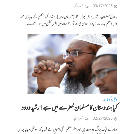
03/17/2025
تبصرہ لکھیے
بھارتی مسلمان راشٹریہ سویم سیوک سنگھ(آر ایس ایس) دہشت گرد تنظیم کے بنیادی ممبر
وزیر اعظم بھارت نریندرا مودی کی ہندتوا،حکومت میں ایسی کشتی میں سوار ہچکولے...
دلیل
گوشہ ہند
•
کیا ہندوستان کا مسلمان خطرے میں ہے؟ رشید ودود
02/27/2025
تبصرہ لکھیے
ہمارے ایک بزرگ دوست ہیں نور القمر سلفی، کل انہوں نے فرمایا کہ “سوشل میڈیا پر جس