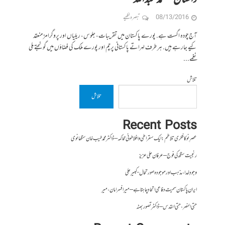
08/13/2016
تبصرہ لکھیے
آج چودہ اگست ہے. پورے پاکستان میں تقریبات، جلوس، ریلیاں اور پروگرامز منعقد
کیے جارہے ہیں. ہر طرف لہراتے پاکستانی پرچم اور پورے ملک کی فضاؤں میں گونجتے ملی
نغمے...
تلاش
تلاش
Recent Posts
عصرِ نو کا فکری تلاطم: ایک سقراطی و افلاطونی محاکمہ – ڈاکٹر محمد طیب خان سنگھانوی
رنجیت سنگھ کی فوج – عرفان علی عزیز
وجودِ خدا، مذہب اور موجودہ صورتحال- کبیر علی
ایران پاکستان سمیت دفاعی اتحاد چاہتا ہے – میر افسر امان،میر
حتی النصر ، حتی القدس – ڈاکٹر تصور بھٹہ