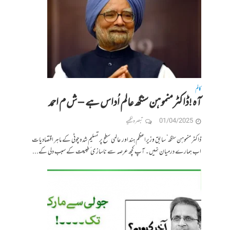
کالم
آہ !ڈاکٹرمنموہن سنگھ عالم اُداس ہے – ش م احمد
01/04/2025
تبصرہ لکھیے
ڈاکٹر منموہن سنگھ‘ سابق وزیراعظم ہند اور عالمی سطح پر تسلیم شدہ چوٹی کے ماہر اقتصادیات
اب ہمارے درمیان نہیں۔ آپ کچھ عرصہ سے ناساز ی ٔطبیعت کے سبب دلی کے...