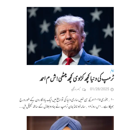
کالم
ٹرمپ کی دنیا کچھ کڑوی کچھ میٹھی! ش م احمد
01/28/2025
تبصرہ لکھیے
۲۰ ؍ جنوری ۲۰۲۵ امریکہ ہی نہیں ساری دنیا کی تواریخ میں ایک یاد گار دن کے طور درج
ہوچکا ہے ۔ اس روز ۷۸ ؍سالہ ڈونالڈ جان ٹرمپ نے جاہ وجلال کے ساتھ کیپٹل ہل...