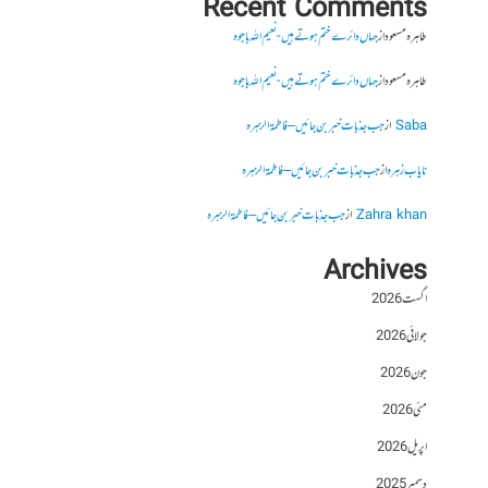
Recent Comments
طاہرہ مسعود
از
جہاں دائرے ختم ہوتے ہیں- نعیم اللہ باجوہ
طاہرہ مسعود
از
جہاں دائرے ختم ہوتے ہیں- نعیم اللہ باجوہ
Saba
از
جب جذبات خبر بن جائیں – فاطمۃالزہرہ
نایاب زہرہ
از
جب جذبات خبر بن جائیں – فاطمۃالزہرہ
Zahra khan
از
جب جذبات خبر بن جائیں – فاطمۃالزہرہ
Archives
اگست 2026
جولائی 2026
جون 2026
مئی 2026
اپریل 2026
دسمبر 2025