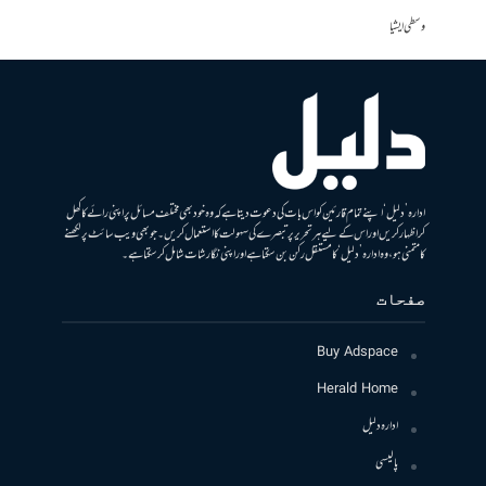
وسطی ایشیا
ادارہ ’دلیل‘ اپنے تمام قارئین کو اس بات کی دعوت دیتا ہے کہ وہ خود بھی مختلف مسائل پر اپنی رائے کا کھل
کر اظہار کریں اور اس کے لیے ہر تحریر پر تبصرے کی سہولت کا استعمال کریں۔ جو بھی ویب سائٹ پر لکھنے
کا متمنی ہو، وہ ادارہ ’دلیل‘ کا مستقل رکن بن سکتا ہے اور اپنی نگارشات شامل کرسکتا ہے۔
صفحات
Buy Adspace
Herald Home
ادارہ دلیل
پالیسی