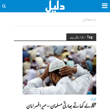
ہوم
<<
کانگریس
Tag - کانگریس
نقطہ نظر
ہچکولے کھاتے بھارتی مسلمان – میر افسر امان