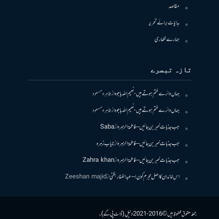
مقاصد
ہدایات برائے تحریر
ہمارے لکھاری
تازہ تبصرے
جہاں دائرے ختم ہوتے ہیں- نعیم اللہ باجوہ
از
طاہرہ مسعود
جہاں دائرے ختم ہوتے ہیں- نعیم اللہ باجوہ
از
طاہرہ مسعود
جب جذبات خبر بن جائیں – فاطمۃالزہرہ
از
Saba
جب جذبات خبر بن جائیں – فاطمۃالزہرہ
از
نایاب زہرہ
جب جذبات خبر بن جائیں – فاطمۃالزہرہ
از
Zahra khan
اس خاندان کا اصل مجرم کون! – عبدالغفار بگٹی
از
Zeeshan majid
جملہ حقوق محفوظ ہیں © 2016-2021 دلیل (ڈاٹ پی کے)۔