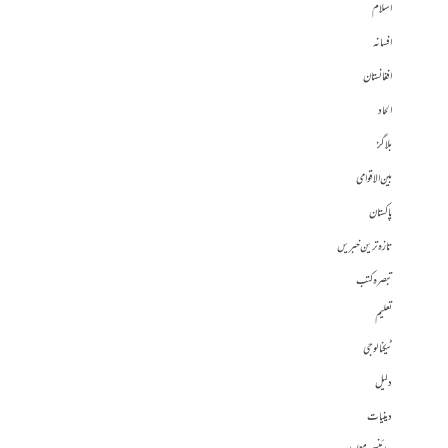
اسلام
افسانہ
افغانستان
الحاد
بلاگز
بین الاقوامی
پاکستان
تازہ ترین خبریں
تبصرہ کتب
تعلیم
ٹیکنالوجی
دلیل
دینیات