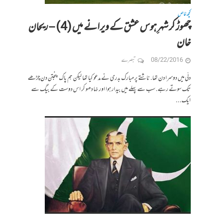
کچھ خاص
چھوڑ کر شہرِ ہوس عشق کے ویرانے میں (4) – ریحان
خان
08/22/2016
تبصرے
دلّی میں دوسرا دن تھا. ناشتے پر مبارک بدری نے مدعو کیا تھا لیکن ہم پاک پنجتن دن چڑھے
تک سوتے رہے. سب سے پہلے میں بیدار ہوا اور نہا دھو کر اس دوست کے بیگ سے
ایک...