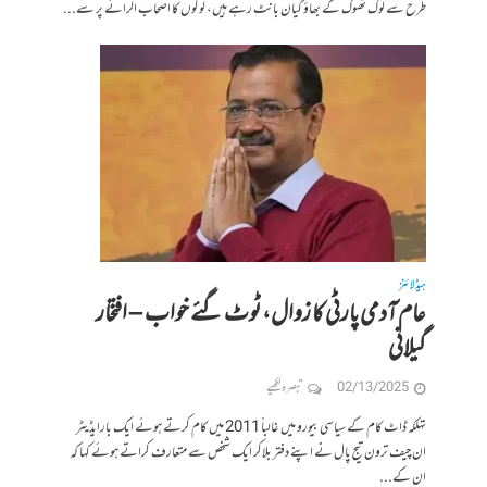
طرح سے لوگ تھوک کے بھاؤ گیان بانٹ رہے ہیں، لوگوں کا اصحاب الرائے پر سے...
ہیڈلائنز
عام آدمی پارٹی کا زوال، ٹوٹ گئے خواب – افتخار
گیلانی
02/13/2025
تبصرہ لکھیے
تہلکہ ڈاٹ کام کے سیاسی بیورو میں غالباً 2011 میں کام کرتے ہوئے ایک بارایڈیٹر
ان چیف ترون تیج پال نے اپنے دفتر بلاکر ایک شخص سے متعارف کراتے ہوئے کہا کہ
ان کے...