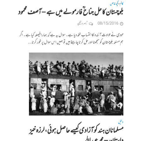
کالم
کچھ خاص
•
بلوچستان کا حل جناح ؒ فارمولے میں ہے – آصف محمود
08/15/2016
تبصرہ لکھیے
مودی نے حوادث آئندہ کا انتساب لکھ دیا ہے۔ سوال یہ ہے کہ ہمارا فیصلہ کیا ہے۔ اگر
ہم مسئلہ بلوچستان کو سمجھنا اور حل کرنا چاہتے ہیں تو ہمیں اس سوال پر غور کرنا...
دلیل
مسلمانان ہند کو آزادی کیسے حاصل ہوئی، لرزہ خیز
داستان – محمد عبداللہ