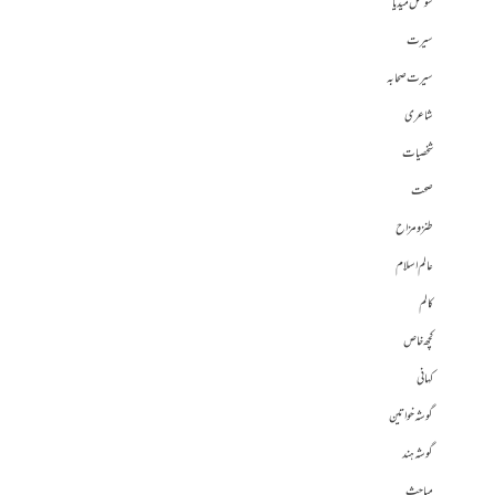
سوشل میڈیا
سیرت
سیرت صحابہ
شاعری
شخصیات
صحت
طنز و مزاح
عالم اسلام
کالم
کچھ خاص
کہانی
گوشہ خواتین
گوشہ ہند
مباحث