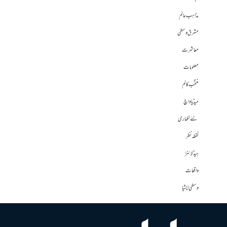
مذاہب عالم
مشرق وسطی
معاشرت
معلومات
منتخب کالم
میڈیا واچ
نئے لکھاری
نقطہ نظر
ہیڈلائنز
واقعات
وسطی ایشیا