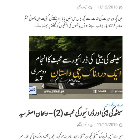
11/12/2016
تبصرہ لکھیے
میں کچھ دیر حیرت کی شدت سے کچھ بول ہی نہیں پایا اور سکتے کی کیفیت میں چھوٹی بیگم
صاحبہ کو تکتا رہا۔ جو اب اپنے دونوں ہاتھوں کی انگلیوں کو گھٹنے پر پھنسائے...
ادبیات
کچھ خاص
•
سیٹھ کی بیٹی اور ڈرائیور کی محبت (2) – ریحان اصغر سید
11/11/2016
تبصرہ لکھیے
میرے سیل فون کی گھنٹی کچھ دیر بجتی رہی۔ پھر بند ہو گئی۔ مجھ پر تشدد روک دیا گیا تھا۔ سر