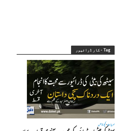
Tag - کار ڈرائیور
ادبیات
کچھ خاص
•