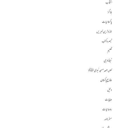
انتخاب
بلاگز
پاکستانیات
تازہ ترین خبریں
تبصرہ کتب
تعلیم
ٹیکنالوجی
خطبہ جمعہ مسجد نبوی ﷺ
دفاع پاکستان
دلیل
دینیات
روحانیات
سفرنامہ