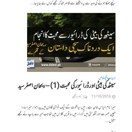
نیچے جھکا ہونے کی وجہ سے یہ دیکھنے سے قاصر تھا کہ مجھے کہاں لے جایا جا...
ادبیات
کچھ خاص
•
سیٹھ کی بیٹی اور ڈرائیور کی محبت (1) – ریحان اصغر سید
11/10/2016
تبصرہ لکھیے
میرا نام الیاس خان ہے۔ میں سیالکوٹ کے ایک نواحی گاؤں میں پیدا ہوا۔ میرا سارا
بچپن عسرت اور تنگدستی میں گزرا۔ میں ساتویں کلاس میں تھا جب میرے باپ نے مجھے
سکول...