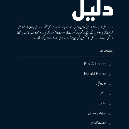
ادارہ ’دلیل‘ اپنے تمام قارئین کو اس بات کی دعوت دیتا ہے کہ وہ خود بھی مختلف مسائل پر اپنی رائے کا کھل
کر اظہار کریں اور اس کے لیے ہر تحریر پر تبصرے کی سہولت کا استعمال کریں۔ جو بھی ویب سائٹ پر لکھنے
کا متمنی ہو، وہ ادارہ ’دلیل‘ کا مستقل رکن بن سکتا ہے اور اپنی نگارشات شامل کرسکتا ہے۔
صفحات
Buy Adspace
Herald Home
ادارہ دلیل
پالیسی
مقاصد
ہدایات برائے تحریر
ہمارے لکھاری