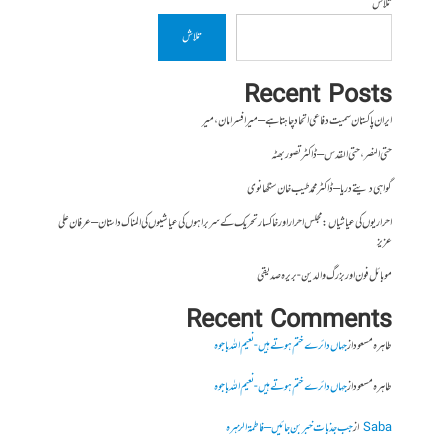
تلاش
تلاش
Recent Posts
ایران پاکستان سمیت دفاعی اتحاد چاہتا ہے – میر افسر امان،میر
حتی النصر ، حتی القدس – ڈاکٹر تصور بھٹہ
گواہی دیتے دریا – ڈاکٹر محمد طیب خان سنگھانوی
احراریوں کی عیاشیاں : مجلس احرار اور خاکسار تحریک کے سربراہوں کی عیاشیوں کی المناک داستان – عرفان علی
عزیز
موبائل فون اور بزرگ والدین- بریرہ صدیقی
Recent Comments
طاہرہ مسعود
از
جہاں دائرے ختم ہوتے ہیں- نعیم اللہ باجوہ
طاہرہ مسعود
از
جہاں دائرے ختم ہوتے ہیں- نعیم اللہ باجوہ
Saba
از
جب جذبات خبر بن جائیں – فاطمۃالزہرہ