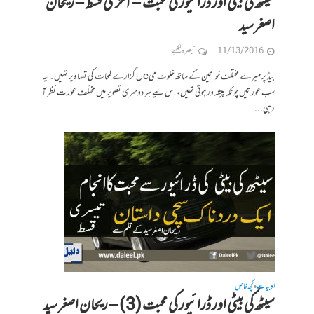
سیٹھ کی بیٹی اور ڈرائیور کی محبت – آخری قسط – ریحان
اصغر سید
11/13/2016
تبصرہ لکھیے
بیڈ پر میرے مختلف خواتین کے ساتھ خلوت میcں گزارے لمحات کی تصاویر تھیں۔ یہ
سب عورتیں چونکہ پیشہ ور ہوتی تھیں، اس لیے ہر دوسری تصویر میں مختلف عورت نظر آ
رہی...
ادبیات
کچھ خاص
•
سیٹھ کی بیٹی اور ڈرائیور کی محبت (3) – ریحان اصغر سید