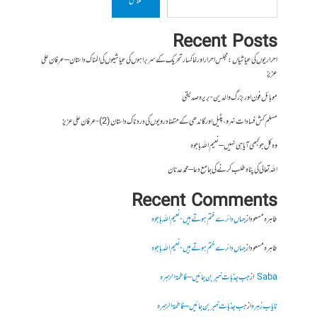
تلاش
Recent Posts
احراریوں کی عیاشیاں : مجلس احرار اور خاکسار تحریک کے سربراہوں کی عیاشیوں کی المناک داستان – عرفان علی
عزیز
موبائل فون اور بزرگ والدین- بریرہ صدیقی
مسلم کش فسادات نہرو، پٹیل اور گاندھی کے متضاد رویوں کی درد ناک داستان (2)- عرفان علی عزیز
وہ کل جو کبھی آیا ہی نہیں – نعیم اللہ باجوہ
اللہ تعالیٰ کی پناہ طلب کرنے کی جامع دعا – محمد عدنان
Recent Comments
طاہرہ مسعود
از
جہاں دائرے ختم ہوتے ہیں- نعیم اللہ باجوہ
طاہرہ مسعود
از
جہاں دائرے ختم ہوتے ہیں- نعیم اللہ باجوہ
Saba
از
جب جذبات خبر بن جائیں – فاطمۃالزہرہ
نایاب زہرہ
از
جب جذبات خبر بن جائیں – فاطمۃالزہرہ