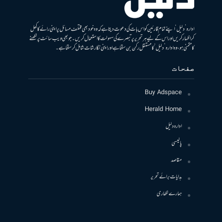
ادارہ ’دلیل‘ اپنے تمام قارئین کو اس بات کی دعوت دیتا ہے کہ وہ خود بھی مختلف مسائل پر اپنی رائے کا کھل
کر اظہار کریں اور اس کے لیے ہر تحریر پر تبصرے کی سہولت کا استعمال کریں۔ جو بھی ویب سائٹ پر لکھنے
کا متمنی ہو، وہ ادارہ ’دلیل‘ کا مستقل رکن بن سکتا ہے اور اپنی نگارشات شامل کرسکتا ہے۔
صفحات
Buy Adspace
Herald Home
ادارہ دلیل
پالیسی
مقاصد
ہدایات برائے تحریر
ہمارے لکھاری