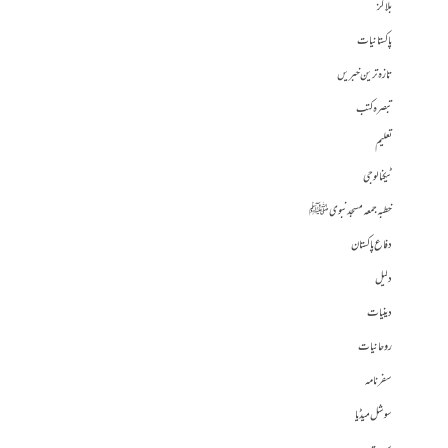
بلاگز
پاکستانیات
تازہ ترین خبریں
تبصرہ کتب
تعلیم
ٹیکنالوجی
خطبہ جمعہ مسجد نبوی ﷺ
دفاع پاکستان
دلیل
دینیات
روحانیات
سفرنامہ
سوشل میڈیا