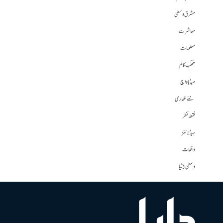
مشرق وسطی
معاشرت
معلومات
منتخب کالم
میڈیا واچ
نئے لکھاری
نقطہ نظر
ہیڈلائنز
واقعات
وسطی ایشیا