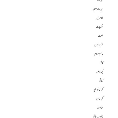
سیرت
سیرت صحابہ
شاعری
شخصیات
صحت
طنز و مزاح
عالم اسلام
کالم
کچھ خاص
کہانی
گوشہ خواتین
گوشہ ہند
مباحث
مذاہب عالم