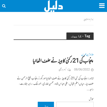
ہوم
<<
کابینہ
Tag - کابینہ
تازہ ترین خبریں
پنجاب کی 21 رکنی کابینہ نے حلف اٹھالیا
08/06/2022
تبصرہ لکھیے
لاہور: پنجاب کی نئی 21 رکنی کابینہ نے حلف اٹھالیا اور گورنر پنجاب بلیغ الرحمن نے
حلف لیا۔ میاں اسلم اقبال، علی عباس شاہ، محسن لغاری، مور ملک، راجہ بشارت،
راجہ...
تلاش