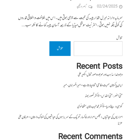
02/24/2025
تبصرہ لکھیے
سرمایہ دارانہ لبرل اقدار پیسہ کی محبت سے جڑی ہوتی ہیں۔اس میں غلاظت و اخلاقی قدروں
کی کوئی جگہ نہیں ہوتی۔انٹرنیٹ سوشل میڈیا کے ذریعہ آسان پیسہ کمانے کا نشہ سب...
تلاش
تلاش
Recent Posts
وجودِ خدا، مذہب اور موجودہ صورتحال- کبیر علی
ایران پاکستان سمیت دفاعی اتحاد چاہتا ہے – میر افسر امان،میر
حتی النصر ، حتی القدس – ڈاکٹر تصور بھٹہ
گواہی دیتے دریا – ڈاکٹر محمد طیب خان سنگھانوی
احراریوں کی عیاشیاں : مجلس احرار اور خاکسار تحریک کے سربراہوں کی عیاشیوں کی المناک داستان – عرفان علی
عزیز
Recent Comments