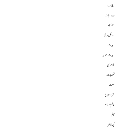
دینیات
روحانیات
سفرنامہ
سوشل میڈیا
سیرت
سیرت صحابہ
شاعری
شخصیات
صحت
طنز و مزاح
عالم اسلام
کالم
کچھ خاص