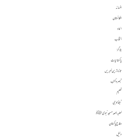
افسانہ
افغانستان
الحاد
انتخاب
بلاگز
پاکستانیات
تازہ ترین خبریں
تبصرہ کتب
تعلیم
ٹیکنالوجی
خطبہ جمعہ مسجد نبوی ﷺ
دفاع پاکستان
دلیل