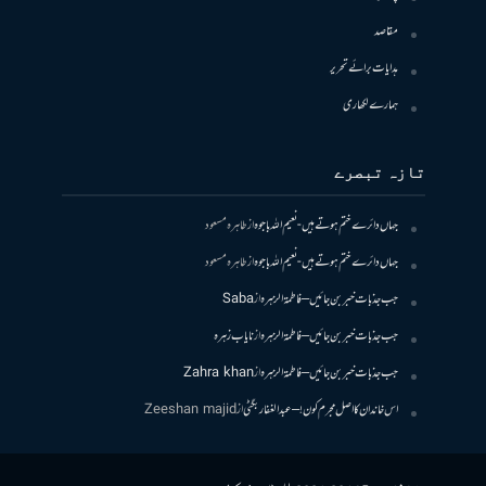
مقاصد
ہدایات برائے تحریر
ہمارے لکھاری
تازہ تبصرے
جہاں دائرے ختم ہوتے ہیں- نعیم اللہ باجوہ
از
طاہرہ مسعود
جہاں دائرے ختم ہوتے ہیں- نعیم اللہ باجوہ
از
طاہرہ مسعود
جب جذبات خبر بن جائیں – فاطمۃالزہرہ
از
Saba
جب جذبات خبر بن جائیں – فاطمۃالزہرہ
از
نایاب زہرہ
جب جذبات خبر بن جائیں – فاطمۃالزہرہ
از
Zahra khan
اس خاندان کا اصل مجرم کون! – عبدالغفار بگٹی
از
Zeeshan majid