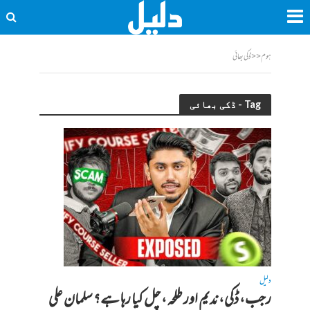
ہوم
<<
ڈکی بھائی
Tag - ڈکی بھائی
دلیل
رجب، ڈکی، ندیم اور طلحہ، چل کیا رہا ہے؟ سلمان علی