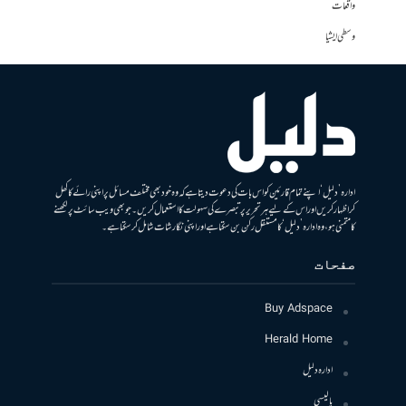
واقعات
وسطی ایشیا
ادارہ ’دلیل‘ اپنے تمام قارئین کو اس بات کی دعوت دیتا ہے کہ وہ خود بھی مختلف مسائل پر اپنی رائے کا کھل
کر اظہار کریں اور اس کے لیے ہر تحریر پر تبصرے کی سہولت کا استعمال کریں۔ جو بھی ویب سائٹ پر لکھنے
کا متمنی ہو، وہ ادارہ ’دلیل‘ کا مستقل رکن بن سکتا ہے اور اپنی نگارشات شامل کرسکتا ہے۔
صفحات
Buy Adspace
Herald Home
ادارہ دلیل
پالیسی