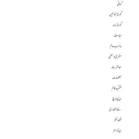
کہانی
گوشہ خواتین
گوشہ ہند
مباحث
مذاہب عالم
مشرق وسطی
معاشرت
معلومات
منتخب کالم
میڈیا واچ
نئے لکھاری
نقطہ نظر
ہیڈلائنز