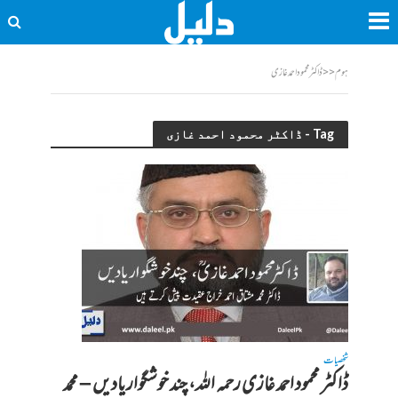
ہوم
<<
ڈاکٹر محمود احمد غازی
Tag - ڈاکٹر محمود احمد غازی
شخصیات
ڈاکٹر محمود احمد غازی رحمہ اللہ، چند خوشگوار یادیں – محمد