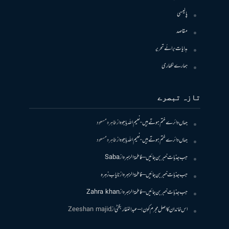
پالیسی
مقاصد
ہدایات برائے تحریر
ہمارے لکھاری
تازہ تبصرے
جہاں دائرے ختم ہوتے ہیں- نعیم اللہ باجوہ
از
طاہرہ مسعود
جہاں دائرے ختم ہوتے ہیں- نعیم اللہ باجوہ
از
طاہرہ مسعود
جب جذبات خبر بن جائیں – فاطمۃالزہرہ
از
Saba
جب جذبات خبر بن جائیں – فاطمۃالزہرہ
از
نایاب زہرہ
جب جذبات خبر بن جائیں – فاطمۃالزہرہ
از
Zahra khan
اس خاندان کا اصل مجرم کون! – عبدالغفار بگٹی
از
Zeeshan majid