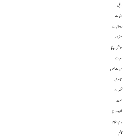
دلیل
دینیات
روحانیات
سفرنامہ
سوشل میڈیا
سیرت
سیرت صحابہ
شاعری
شخصیات
صحت
طنز و مزاح
عالم اسلام
کالم