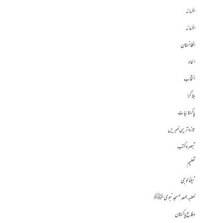
افسانہ
افسانہ
افغانستان
الحاد
انتخاب
بلاگز
پاکستانیات
تازہ ترین خبریں
تبصرہ کتب
تعلیم
ٹیکنالوجی
خطبہ جمعہ مسجد نبوی ﷺ
دفاع پاکستان