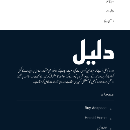
ہیڈلائنز
واقعات
وسطی ایشیا
ادارہ ’دلیل‘ اپنے تمام قارئین کو اس بات کی دعوت دیتا ہے کہ وہ خود بھی مختلف مسائل پر اپنی رائے کا کھل
کر اظہار کریں اور اس کے لیے ہر تحریر پر تبصرے کی سہولت کا استعمال کریں۔ جو بھی ویب سائٹ پر لکھنے
کا متمنی ہو، وہ ادارہ ’دلیل‘ کا مستقل رکن بن سکتا ہے اور اپنی نگارشات شامل کرسکتا ہے۔
صفحات
Buy Adspace
Herald Home
ادارہ دلیل