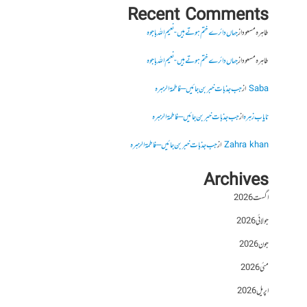
Recent Comments
طاہرہ مسعود
از
جہاں دائرے ختم ہوتے ہیں- نعیم اللہ باجوہ
طاہرہ مسعود
از
جہاں دائرے ختم ہوتے ہیں- نعیم اللہ باجوہ
Saba
از
جب جذبات خبر بن جائیں – فاطمۃالزہرہ
نایاب زہرہ
از
جب جذبات خبر بن جائیں – فاطمۃالزہرہ
Zahra khan
از
جب جذبات خبر بن جائیں – فاطمۃالزہرہ
Archives
اگست 2026
جولائی 2026
جون 2026
مئی 2026
اپریل 2026