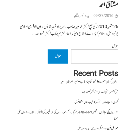
مشتاق احمد
09/27/2016
تبصرہ لکھیے
26 ستمبر 2010ء کی صبح ڈاکٹر محمد منیر صاحب، سربراہ شعبۂ قانون ، بین الاقوامی اسلامی
یونیورسٹی، اسلام آباد ، نے اطلاع دی کہ استاد محترم جناب ڈاکٹر محمود احمد...
تلاش
تلاش
Recent Posts
ایران پاکستان سمیت دفاعی اتحاد چاہتا ہے – میر افسر امان،میر
حتی النصر ، حتی القدس – ڈاکٹر تصور بھٹہ
گواہی دیتے دریا – ڈاکٹر محمد طیب خان سنگھانوی
احراریوں کی عیاشیاں : مجلس احرار اور خاکسار تحریک کے سربراہوں کی عیاشیوں کی المناک داستان – عرفان علی
عزیز
موبائل فون اور بزرگ والدین- بریرہ صدیقی