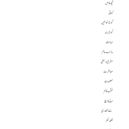
کچھ خاص
کہانی
گوشہ خواتین
گوشہ ہند
مباحث
مذاہب عالم
مشرق وسطی
معاشرت
معلومات
منتخب کالم
میڈیا واچ
نئے لکھاری
نقطہ نظر