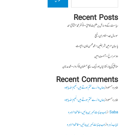
تلاش
Recent Posts
ریاست کے وسائل پر ملکیت کا حق – ڈاکٹر محمد مشتاق احمد
سو سال بعد – کامران رفیع
پاسبانِ حرمین شریفین – محمد محسن خان راجپوت
دوسرا رخ – آصف امین
منافق کی چار نشانیاں اور ایک سچے مسلمان کا کردار – محمد عدنان
Recent Comments
طاہرہ مسعود
از
جہاں دائرے ختم ہوتے ہیں- نعیم اللہ باجوہ
طاہرہ مسعود
از
جہاں دائرے ختم ہوتے ہیں- نعیم اللہ باجوہ
Saba
از
جب جذبات خبر بن جائیں – فاطمۃالزہرہ
نایاب زہرہ
از
جب جذبات خبر بن جائیں – فاطمۃالزہرہ