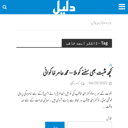
ہوم
<<
ڈاکٹر امجد ثاقب
Tag - ڈاکٹر امجد ثاقب
کالم
کچھ مثبت بھی سننے کو ملا – محمد عامر خاکوانی
04/29/2022
تبصرہ لکھیے
اخوت کے سربراہ ڈاکٹر امجد ثاقب کی نوبیل انعام (برائے امن) کے لئے نامزدگی پر دلی
خوشی ہوئی۔ ڈاکٹرامجد ثاقب ہر لحاظ سے بڑے آدمی ہیں۔ سماجی خدمت کے لئے ہمہ
وقت...
تلاش