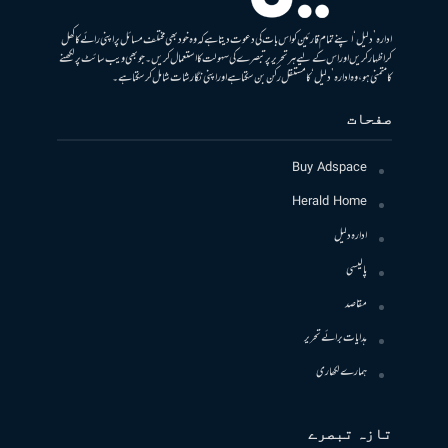
ادارہ ’دلیل‘ اپنے تمام قارئین کو اس بات کی دعوت دیتا ہے کہ وہ خود بھی مختلف مسائل پر اپنی رائے کا کھل
کر اظہار کریں اور اس کے لیے ہر تحریر پر تبصرے کی سہولت کا استعمال کریں۔ جو بھی ویب سائٹ پر لکھنے
کا متمنی ہو، وہ ادارہ ’دلیل‘ کا مستقل رکن بن سکتا ہے اور اپنی نگارشات شامل کرسکتا ہے۔
صفحات
Buy Adspace
Herald Home
ادارہ دلیل
پالیسی
مقاصد
ہدایات برائے تحریر
ہمارے لکھاری
تازہ تبصرے