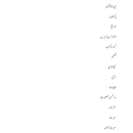
بین الاقوامی
پاکستان
تاریخ
تازہ ترین خبریں
تبصرہ کتب
تعلیم
ٹیکنالوجی
دلیل
دینیات
سائنسی معلومات
سفرنامہ
سیرت
سیرت صحابہ