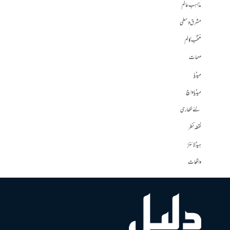
مذاہب عالم
مشرق وسطی
منتخب کالم
مہمات
میڈیا
میڈیا واچ
نئے لکھاری
نقطہ نظر
ہیڈلائنز
واقعات