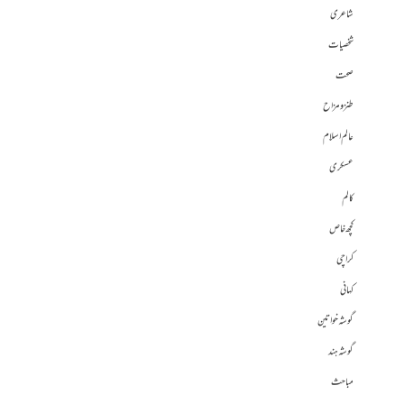
شاعری
شخصیات
صحت
طنز و مزاح
عالم اسلام
عسکری
کالم
کچھ خاص
کراچی
کہانی
گوشہ خواتین
گوشہ ہند
مباحث